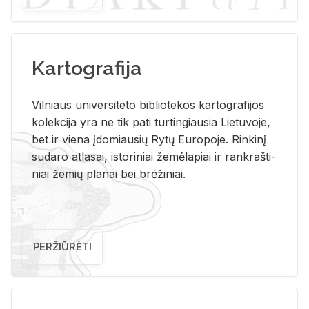
Kartografija
Vil­niaus uni­ver­si­te­to bi­b­lio­te­kos kar­to­gra­fi­jos
ko­lek­ci­ja yra ne tik pati tur­tin­giau­sia Lie­tu­vo­je,
bet ir vie­na įdo­miau­sių Rytų Eu­ro­po­je. Rin­ki­nį
su­da­ro at­la­sai, is­to­ri­niai že­mė­la­piai ir rank­raš­ti­
niai že­mių pla­nai bei brė­ži­niai.
PERŽIŪRĖTI