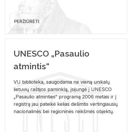
PERŽIŪRĖTI
UNESCO „Pasaulio
atmintis“
VU biblioteka, saugodama ne vieną unikalų
lietuvių raštijos paminklą, įsijungė į UNESCO
„Pasaulio atminties“ programą 2006 metais ir į
registrą jau pateikė kelias dešimtis vertingiausių
nacionalinės bei regioninės reikšmės objektų.