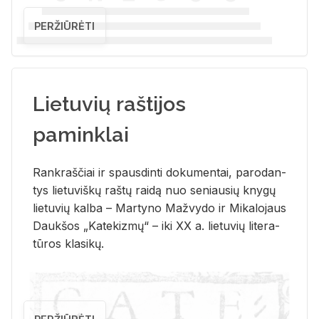
PERŽIŪRĖTI
Lietuvių raštijos
paminklai
Rank­raš­čiai ir spaus­din­ti do­ku­men­tai, pa­ro­dan­
tys lie­tu­viš­kų raš­tų rai­dą nuo se­niau­sių kny­gų
lie­tu­vių kal­ba – Mar­ty­no Ma­žvy­do ir Mi­ka­lo­jaus
Dauk­šos „Ka­te­kiz­mų“ – iki XX a. lie­tu­vių li­te­ra­
tū­ros kla­si­kų.