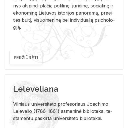
nys at­spin­di pla­čią po­li­ti­nę, ju­ri­di­nę, so­cia­li­nę ir
eko­no­mi­nę Lie­tu­vos is­to­ri­jos pa­no­ra­mą, pra­ei­
ties bui­tį, vi­suo­me­ni­nę bei in­di­vi­dua­lią psi­cho­lo­
gi­ją.
PERŽIŪRĖTI
Leleveliana
Vil­niaus uni­ver­si­te­to pro­fe­so­riaus Jo­a­chi­mo
Le­le­ve­lio (1786–1861) as­me­ni­nė bi­b­lio­te­ka, te­
sta­men­tu pa­skir­ta uni­ver­si­te­to bi­b­lio­te­kai.