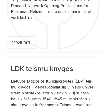
De­mand-Ne­twork Ope­ning Pub­li­ca­tions for
Eu­ro­pe­an Ne­ti­zens) metu su­skait­me­nin­ti ir at­
ver­ti lei­di­niai.
PERŽIŪRĖTI
LDK teismų knygos
Lie­tu­vos Di­džio­sios Ku­ni­gaikš­tys­tės (LDK) teis­
mų kny­gos – vie­nas įdo­miau­sių Vil­niaus uni­ver­
si­te­to bi­b­lio­te­kos is­to­ri­nių rin­ki­nių. Jį su­da­ro
be­veik šeši šim­tai 1540–1845 m. rank­raš­ti­nių
aktų kny­gų ir jų frag­men­tų. Teis­mų kny­gų tu­ri­