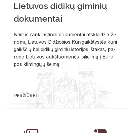
Lietuvos didikų giminių
dokumentai
Įvai­rūs rank­raš­ti­niai do­ku­men­tai at­sklei­džia ži­
no­mų Lie­tu­vos Di­džio­sios Ku­ni­gaikš­tys­tės ku­ni­
gaikš­čių bei di­di­kų gi­mi­nių is­to­ri­jos iš­ta­kas, pa­
ro­do Lie­tu­vos aukš­tuo­me­nės įsi­lie­ji­mą į Eu­ro­
pos kil­min­gų­jų šei­mą.
PERŽIŪRĖTI