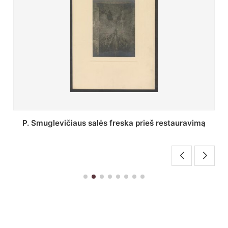
Stepono Batoro universiteto bibliotekos Profesorių
skaitykla