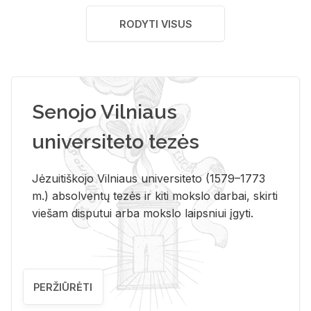
RODYTI VISUS
Senojo Vilniaus
universiteto tezės
Jėzuitiškojo Vilniaus universiteto (1579–1773
m.) absolventų tezės ir kiti mokslo darbai, skirti
viešam disputui arba mokslo laipsniui įgyti.
PERŽIŪRĖTI