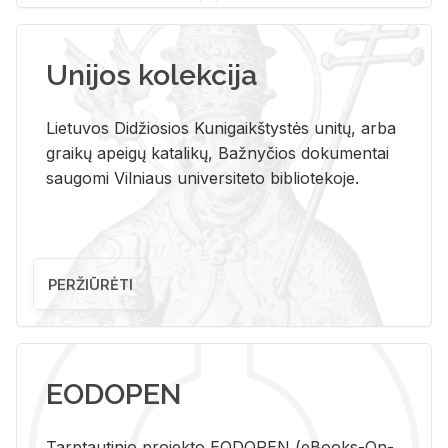
Unijos kolekcija
Lietuvos Didžiosios Kunigaikštystės unitų, arba
graikų apeigų katalikų, Bažnyčios dokumentai
saugomi Vilniaus universiteto bibliotekoje.
PERŽIŪRĖTI
EODOPEN
Tarp­tau­ti­nio pro­jek­to EO­DO­PEN (eBo­oks-On-