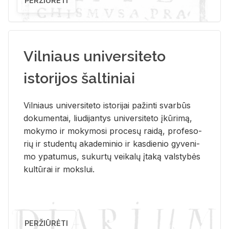
PERŽIŪRĖTI
Vilniaus universiteto
istorijos šaltiniai
Vil­niaus uni­ver­si­te­to is­to­ri­jai pa­žin­ti svar­būs
do­ku­men­tai, liu­di­jan­tys uni­ver­si­te­to įkū­ri­mą,
mo­ky­mo ir mo­ky­mo­si pro­ce­sų rai­dą, pro­fe­so­
rių ir stu­den­tų aka­de­mi­nio ir kas­die­nio gy­ve­ni­
mo ypa­tu­mus, su­kur­tų vei­ka­lų įta­ką vals­ty­bės
kul­tū­rai ir moks­lui.
PERŽIŪRĖTI