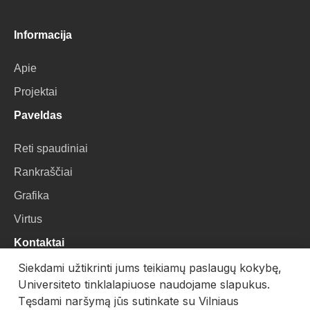
Informacija
Apie
Projektai
Paveldas
Reti spaudiniai
Rankraščiai
Grafika
Virtus
Kontaktai
Siekdami užtikrinti jums teikiamų paslaugų kokybę,
VU Biblioteka
Universiteto tinklalapiuose naudojame slapukus.
Universiteto g. 3, LT-01122, Vilnius
Tęsdami naršymą jūs sutinkate su Vilniaus