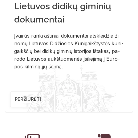
Lietuvos didikų giminių
dokumentai
Įvai­rūs rank­raš­ti­niai do­ku­men­tai at­sklei­džia ži­
no­mų Lie­tu­vos Di­džio­sios Ku­ni­gaikš­tys­tės ku­ni­
gaikš­čių bei di­di­kų gi­mi­nių is­to­ri­jos iš­ta­kas, pa­
ro­do Lie­tu­vos aukš­tuo­me­nės įsi­lie­ji­mą į Eu­ro­
pos kil­min­gų­jų šei­mą.
PERŽIŪRĖTI