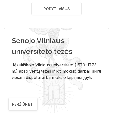
RODYTI VISUS
Senojo Vilniaus
universiteto tezės
Jėzuitiškojo Vilniaus universiteto (1579–1773
m.) absolventų tezės ir kiti mokslo darbai, skirti
viešam disputui arba mokslo laipsniui įgyti.
PERŽIŪRĖTI