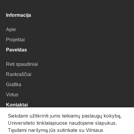
Informacija
Apie
Projektai
Paveldas
Reti spaudiniai
Rankraščiai
Grafika
Virtus
Kontaktai
Siekdami užtikrinti jums teikiamų paslaugų kokybę,
VU Biblioteka
Universiteto tinklalapiuose naudojame slapukus.
Universiteto g. 3, LT-01122, Vilnius
Tęsdami naršymą jūs sutinkate su Vilniaus