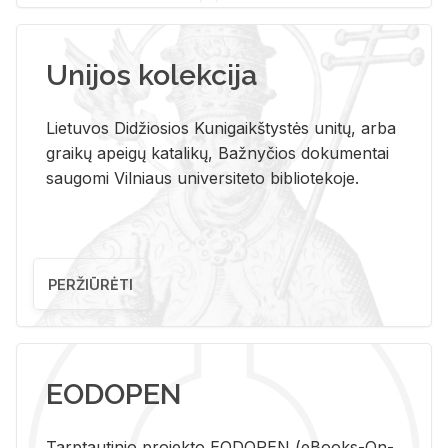
Unijos kolekcija
Lietuvos Didžiosios Kunigaikštystės unitų, arba
graikų apeigų katalikų, Bažnyčios dokumentai
saugomi Vilniaus universiteto bibliotekoje.
PERŽIŪRĖTI
EODOPEN
Tarp­tau­ti­nio pro­jek­to EO­DO­PEN (eBo­oks-On-