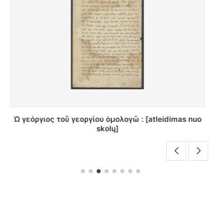
Χαιρετω σας κατα πωλα κιρ διμιτρι λεβηστικη αλο
σας... : [laiškas]