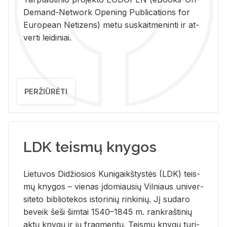
De­mand-Ne­twork Ope­ning Pub­li­ca­tions for
Eu­ro­pe­an Ne­ti­zens) metu su­skait­me­nin­ti ir at­
ver­ti lei­di­niai.
PERŽIŪRĖTI
LDK teismų knygos
Lie­tu­vos Di­džio­sios Ku­ni­gaikš­tys­tės (LDK) teis­
mų kny­gos – vie­nas įdo­miau­sių Vil­niaus uni­ver­
si­te­to bi­b­lio­te­kos is­to­ri­nių rin­ki­nių. Jį su­da­ro
be­veik šeši šim­tai 1540–1845 m. rank­raš­ti­nių
aktų kny­gų ir jų frag­men­tų. Teis­mų kny­gų tu­ri­