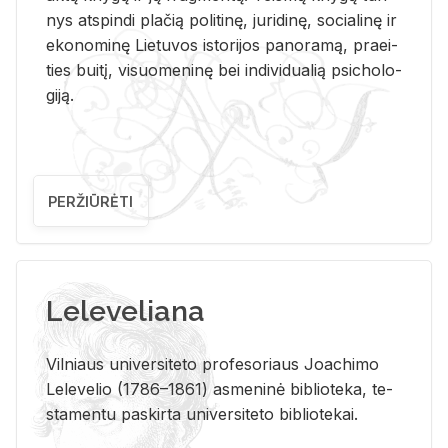
nys at­spin­di pla­čią po­li­ti­nę, ju­ri­di­nę, so­cia­li­nę ir
eko­no­mi­nę Lie­tu­vos is­to­ri­jos pa­no­ra­mą, pra­ei­
ties bui­tį, vi­suo­me­ni­nę bei in­di­vi­dua­lią psi­cho­lo­
gi­ją.
PERŽIŪRĖTI
Leleveliana
Vil­niaus uni­ver­si­te­to pro­fe­so­riaus Jo­a­chi­mo
Le­le­ve­lio (1786–1861) as­me­ni­nė bi­b­lio­te­ka, te­
sta­men­tu pa­skir­ta uni­ver­si­te­to bi­b­lio­te­kai.