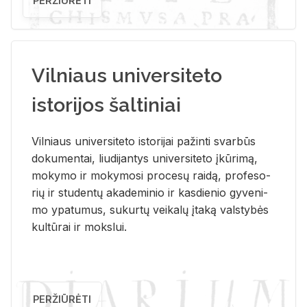
PERŽIŪRĖTI
Vilniaus universiteto
istorijos šaltiniai
Vil­niaus uni­ver­si­te­to is­to­ri­jai pa­žin­ti svar­būs
do­ku­men­tai, liu­di­jan­tys uni­ver­si­te­to įkū­ri­mą,
mo­ky­mo ir mo­ky­mo­si pro­ce­sų rai­dą, pro­fe­so­
rių ir stu­den­tų aka­de­mi­nio ir kas­die­nio gy­ve­ni­
mo ypa­tu­mus, su­kur­tų vei­ka­lų įta­ką vals­ty­bės
kul­tū­rai ir moks­lui.
PERŽIŪRĖTI