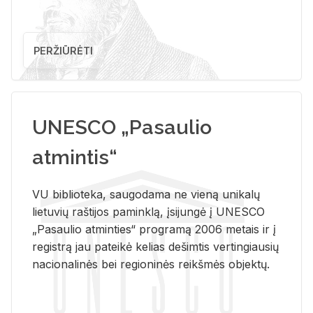
PERŽIŪRĖTI
UNESCO „Pasaulio
atmintis“
VU biblioteka, saugodama ne vieną unikalų
lietuvių raštijos paminklą, įsijungė į UNESCO
„Pasaulio atminties“ programą 2006 metais ir į
registrą jau pateikė kelias dešimtis vertingiausių
nacionalinės bei regioninės reikšmės objektų.