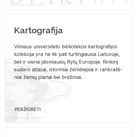
Kartografija
Vil­niaus uni­ver­si­te­to bi­b­lio­te­kos kar­to­gra­fi­jos
ko­lek­ci­ja yra ne tik pati tur­tin­giau­sia Lie­tu­vo­je,
bet ir vie­na įdo­miau­sių Rytų Eu­ro­po­je. Rin­ki­nį
su­da­ro at­la­sai, is­to­ri­niai že­mė­la­piai ir rank­raš­ti­
niai že­mių pla­nai bei brė­ži­niai.
PERŽIŪRĖTI