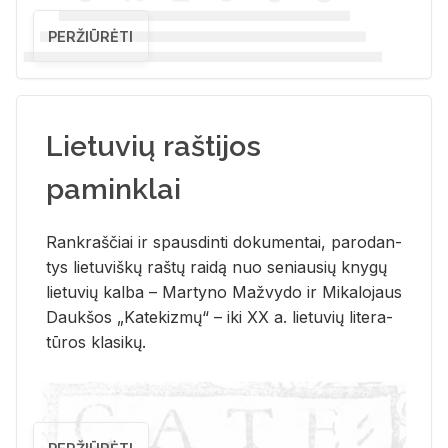
PERŽIŪRĖTI
Lietuvių raštijos
paminklai
Rank­raš­čiai ir spaus­din­ti do­ku­men­tai, pa­ro­dan­
tys lie­tu­viš­kų raš­tų rai­dą nuo se­niau­sių kny­gų
lie­tu­vių kal­ba – Mar­ty­no Ma­žvy­do ir Mi­ka­lo­jaus
Dauk­šos „Ka­te­kiz­mų“ – iki XX a. lie­tu­vių li­te­ra­
tū­ros kla­si­kų.