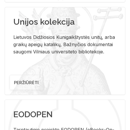
Unijos kolekcija
Lietuvos Didžiosios Kunigaikštystės unitų, arba
graikų apeigų katalikų, Bažnyčios dokumentai
saugomi Vilniaus universiteto bibliotekoje.
PERŽIŪRĖTI
EODOPEN
Tarp­tau­ti­nio pro­jek­to EO­DO­PEN (eBo­oks-On-