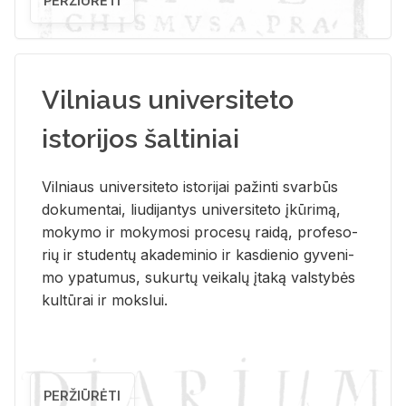
PERŽIŪRĖTI
Vilniaus universiteto
istorijos šaltiniai
Vil­niaus uni­ver­si­te­to is­to­ri­jai pa­žin­ti svar­būs
do­ku­men­tai, liu­di­jan­tys uni­ver­si­te­to įkū­ri­mą,
mo­ky­mo ir mo­ky­mo­si pro­ce­sų rai­dą, pro­fe­so­
rių ir stu­den­tų aka­de­mi­nio ir kas­die­nio gy­ve­ni­
mo ypa­tu­mus, su­kur­tų vei­ka­lų įta­ką vals­ty­bės
kul­tū­rai ir moks­lui.
PERŽIŪRĖTI