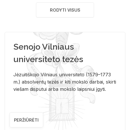
RODYTI VISUS
Senojo Vilniaus
universiteto tezės
Jėzuitiškojo Vilniaus universiteto (1579–1773
m.) absolventų tezės ir kiti mokslo darbai, skirti
viešam disputui arba mokslo laipsniui įgyti.
PERŽIŪRĖTI