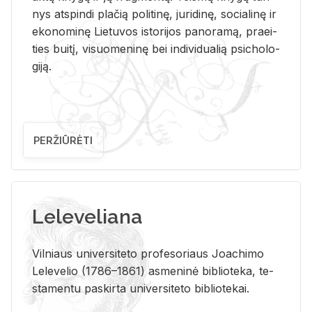
nys at­spin­di pla­čią po­li­ti­nę, ju­ri­di­nę, so­cia­li­nę ir
eko­no­mi­nę Lie­tu­vos is­to­ri­jos pa­no­ra­mą, pra­ei­
ties bui­tį, vi­suo­me­ni­nę bei in­di­vi­dua­lią psi­cho­lo­
gi­ją.
PERŽIŪRĖTI
Leleveliana
Vil­niaus uni­ver­si­te­to pro­fe­so­riaus Jo­a­chi­mo
Le­le­ve­lio (1786–1861) as­me­ni­nė bi­b­lio­te­ka, te­
sta­men­tu pa­skir­ta uni­ver­si­te­to bi­b­lio­te­kai.