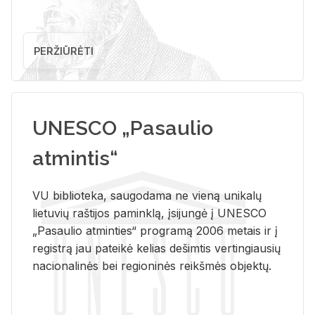
PERŽIŪRĖTI
UNESCO „Pasaulio
atmintis“
VU biblioteka, saugodama ne vieną unikalų
lietuvių raštijos paminklą, įsijungė į UNESCO
„Pasaulio atminties“ programą 2006 metais ir į
registrą jau pateikė kelias dešimtis vertingiausių
nacionalinės bei regioninės reikšmės objektų.