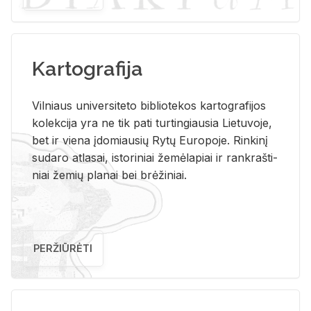
Kartografija
Vil­niaus uni­ver­si­te­to bi­b­lio­te­kos kar­to­gra­fi­jos
ko­lek­ci­ja yra ne tik pati tur­tin­giau­sia Lie­tu­vo­je,
bet ir vie­na įdo­miau­sių Rytų Eu­ro­po­je. Rin­ki­nį
su­da­ro at­la­sai, is­to­ri­niai že­mė­la­piai ir rank­raš­ti­
niai že­mių pla­nai bei brė­ži­niai.
PERŽIŪRĖTI