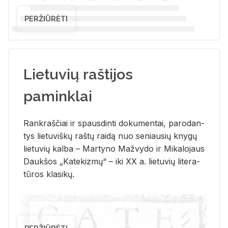
PERŽIŪRĖTI
Lietuvių raštijos
paminklai
Rank­raš­čiai ir spaus­din­ti do­ku­men­tai, pa­ro­dan­
tys lie­tu­viš­kų raš­tų rai­dą nuo se­niau­sių kny­gų
lie­tu­vių kal­ba – Mar­ty­no Ma­žvy­do ir Mi­ka­lo­jaus
Dauk­šos „Ka­te­kiz­mų“ – iki XX a. lie­tu­vių li­te­ra­
tū­ros kla­si­kų.