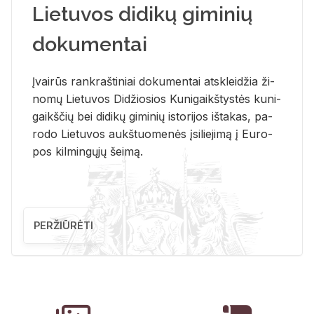
Lietuvos didikų giminių
dokumentai
Įvai­rūs rank­raš­ti­niai do­ku­men­tai at­sklei­džia ži­
no­mų Lie­tu­vos Di­džio­sios Ku­ni­gaikš­tys­tės ku­ni­
gaikš­čių bei di­di­kų gi­mi­nių is­to­ri­jos iš­ta­kas, pa­
ro­do Lie­tu­vos aukš­tuo­me­nės įsi­lie­ji­mą į Eu­ro­
pos kil­min­gų­jų šei­mą.
PERŽIŪRĖTI