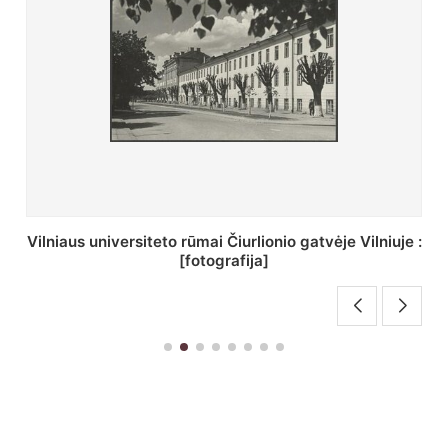
St. Batoro universiteto J. Pilsudskio kolegija :
[fotografija]