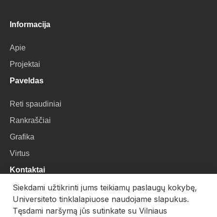
Informacija
Apie
Projektai
Paveldas
Reti spaudiniai
Rankraščiai
Grafika
Virtus
Kontaktai
Siekdami užtikrinti jums teikiamų paslaugų kokybę,
VU Biblioteka
Universiteto tinklalapiuose naudojame slapukus.
Universiteto g. 3, LT-01122, Vilnius
Tęsdami naršymą jūs sutinkate su Vilniaus