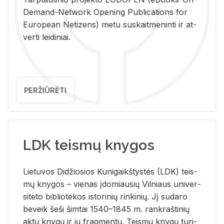
De­mand-Ne­twork Ope­ning Pub­li­ca­tions for
Eu­ro­pe­an Ne­ti­zens) metu su­skait­me­nin­ti ir at­
ver­ti lei­di­niai.
PERŽIŪRĖTI
LDK teismų knygos
Lie­tu­vos Di­džio­sios Ku­ni­gaikš­tys­tės (LDK) teis­
mų kny­gos – vie­nas įdo­miau­sių Vil­niaus uni­ver­
si­te­to bi­b­lio­te­kos is­to­ri­nių rin­ki­nių. Jį su­da­ro
be­veik šeši šim­tai 1540–1845 m. rank­raš­ti­nių
aktų kny­gų ir jų frag­men­tų. Teis­mų kny­gų tu­ri­