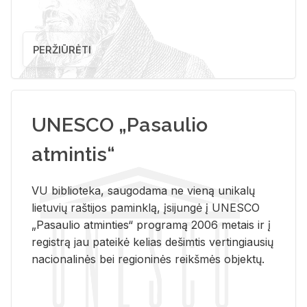
PERŽIŪRĖTI
UNESCO „Pasaulio
atmintis“
VU biblioteka, saugodama ne vieną unikalų
lietuvių raštijos paminklą, įsijungė į UNESCO
„Pasaulio atminties“ programą 2006 metais ir į
registrą jau pateikė kelias dešimtis vertingiausių
nacionalinės bei regioninės reikšmės objektų.