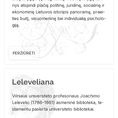
nys at­spin­di pla­čią po­li­ti­nę, ju­ri­di­nę, so­cia­li­nę ir
eko­no­mi­nę Lie­tu­vos is­to­ri­jos pa­no­ra­mą, pra­ei­
ties bui­tį, vi­suo­me­ni­nę bei in­di­vi­dua­lią psi­cho­lo­
gi­ją.
PERŽIŪRĖTI
Leleveliana
Vil­niaus uni­ver­si­te­to pro­fe­so­riaus Jo­a­chi­mo
Le­le­ve­lio (1786–1861) as­me­ni­nė bi­b­lio­te­ka, te­
sta­men­tu pa­skir­ta uni­ver­si­te­to bi­b­lio­te­kai.