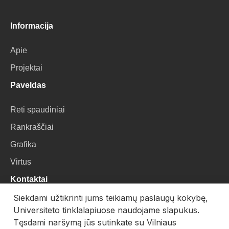
Informacija
Apie
Projektai
Paveldas
Reti spaudiniai
Rankraščiai
Grafika
Virtus
Kontaktai
Siekdami užtikrinti jums teikiamų paslaugų kokybę,
VU Biblioteka
Universiteto tinklalapiuose naudojame slapukus.
Universiteto g. 3, LT-01122, Vilnius
Tęsdami naršymą jūs sutinkate su Vilniaus