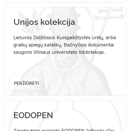
Unijos kolekcija
Lietuvos Didžiosios Kunigaikštystės unitų, arba
graikų apeigų katalikų, Bažnyčios dokumentai
saugomi Vilniaus universiteto bibliotekoje.
PERŽIŪRĖTI
EODOPEN
Tarp­tau­ti­nio pro­jek­to EO­DO­PEN (eBo­oks-On-