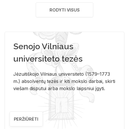
RODYTI VISUS
Senojo Vilniaus
universiteto tezės
Jėzuitiškojo Vilniaus universiteto (1579–1773
m.) absolventų tezės ir kiti mokslo darbai, skirti
viešam disputui arba mokslo laipsniui įgyti.
PERŽIŪRĖTI