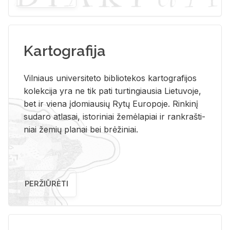
Kartografija
Vil­niaus uni­ver­si­te­to bi­b­lio­te­kos kar­to­gra­fi­jos
ko­lek­ci­ja yra ne tik pati tur­tin­giau­sia Lie­tu­vo­je,
bet ir vie­na įdo­miau­sių Rytų Eu­ro­po­je. Rin­ki­nį
su­da­ro at­la­sai, is­to­ri­niai že­mė­la­piai ir rank­raš­ti­
niai že­mių pla­nai bei brė­ži­niai.
PERŽIŪRĖTI