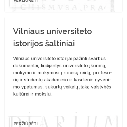
PERŽIŪRĖTI
Vilniaus universiteto
istorijos šaltiniai
Vil­niaus uni­ver­si­te­to is­to­ri­jai pa­žin­ti svar­būs
do­ku­men­tai, liu­di­jan­tys uni­ver­si­te­to įkū­ri­mą,
mo­ky­mo ir mo­ky­mo­si pro­ce­sų rai­dą, pro­fe­so­
rių ir stu­den­tų aka­de­mi­nio ir kas­die­nio gy­ve­ni­
mo ypa­tu­mus, su­kur­tų vei­ka­lų įta­ką vals­ty­bės
kul­tū­rai ir moks­lui.
PERŽIŪRĖTI