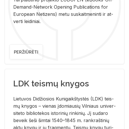
De­mand-Ne­twork Ope­ning Pub­li­ca­tions for
Eu­ro­pe­an Ne­ti­zens) metu su­skait­me­nin­ti ir at­
ver­ti lei­di­niai.
PERŽIŪRĖTI
LDK teismų knygos
Lie­tu­vos Di­džio­sios Ku­ni­gaikš­tys­tės (LDK) teis­
mų kny­gos – vie­nas įdo­miau­sių Vil­niaus uni­ver­
si­te­to bi­b­lio­te­kos is­to­ri­nių rin­ki­nių. Jį su­da­ro
be­veik šeši šim­tai 1540–1845 m. rank­raš­ti­nių
aktų kny­gų ir jų frag­men­tų. Teis­mų kny­gų tu­ri­