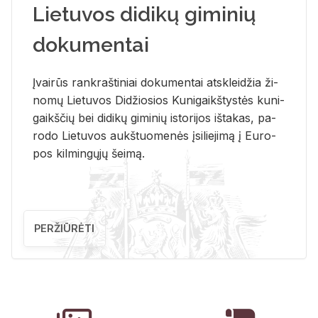
Lietuvos didikų giminių
dokumentai
Įvai­rūs rank­raš­ti­niai do­ku­men­tai at­sklei­džia ži­
no­mų Lie­tu­vos Di­džio­sios Ku­ni­gaikš­tys­tės ku­ni­
gaikš­čių bei di­di­kų gi­mi­nių is­to­ri­jos iš­ta­kas, pa­
ro­do Lie­tu­vos aukš­tuo­me­nės įsi­lie­ji­mą į Eu­ro­
pos kil­min­gų­jų šei­mą.
PERŽIŪRĖTI