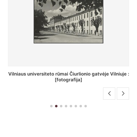
St. Batoro universiteto J. Pilsudskio kolegija :
[fotografija]