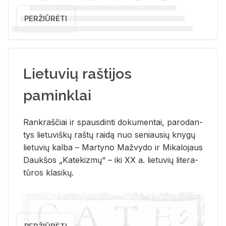
PERŽIŪRĖTI
Lietuvių raštijos
paminklai
Rank­raš­čiai ir spaus­din­ti do­ku­men­tai, pa­ro­dan­
tys lie­tu­viš­kų raš­tų rai­dą nuo se­niau­sių kny­gų
lie­tu­vių kal­ba – Mar­ty­no Ma­žvy­do ir Mi­ka­lo­jaus
Dauk­šos „Ka­te­kiz­mų“ – iki XX a. lie­tu­vių li­te­ra­
tū­ros kla­si­kų.