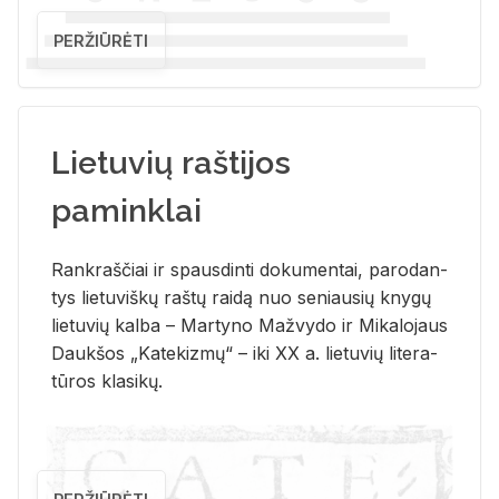
PERŽIŪRĖTI
Lietuvių raštijos
paminklai
Rank­raš­čiai ir spaus­din­ti do­ku­men­tai, pa­ro­dan­
tys lie­tu­viš­kų raš­tų rai­dą nuo se­niau­sių kny­gų
lie­tu­vių kal­ba – Mar­ty­no Ma­žvy­do ir Mi­ka­lo­jaus
Dauk­šos „Ka­te­kiz­mų“ – iki XX a. lie­tu­vių li­te­ra­
tū­ros kla­si­kų.