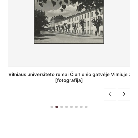
St. Batoro universiteto J. Pilsudskio kolegija :
[fotografija]