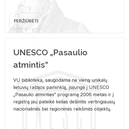
PERŽIŪRĖTI
UNESCO „Pasaulio
atmintis“
VU biblioteka, saugodama ne vieną unikalų
lietuvių raštijos paminklą, įsijungė į UNESCO
„Pasaulio atminties“ programą 2006 metais ir į
registrą jau pateikė kelias dešimtis vertingiausių
nacionalinės bei regioninės reikšmės objektų.