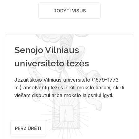
RODYTI VISUS
Senojo Vilniaus
universiteto tezės
Jėzuitiškojo Vilniaus universiteto (1579–1773
m.) absolventų tezės ir kiti mokslo darbai, skirti
viešam disputui arba mokslo laipsniui įgyti.
PERŽIŪRĖTI