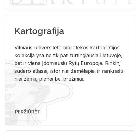
Kartografija
Vil­niaus uni­ver­si­te­to bi­b­lio­te­kos kar­to­gra­fi­jos
ko­lek­ci­ja yra ne tik pati tur­tin­giau­sia Lie­tu­vo­je,
bet ir vie­na įdo­miau­sių Rytų Eu­ro­po­je. Rin­ki­nį
su­da­ro at­la­sai, is­to­ri­niai že­mė­la­piai ir rank­raš­ti­
niai že­mių pla­nai bei brė­ži­niai.
PERŽIŪRĖTI