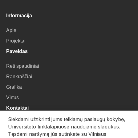
Informacija
Apie
Projektai
Paveldas
Reti spaudiniai
Rankraščiai
Grafika
Virtus
Kontaktai
Siekdami užtikrinti jums teikiamų paslaugų kokybę,
VU Biblioteka
Universiteto tinklalapiuose naudojame slapukus.
Universiteto g. 3, LT-01122, Vilnius
Tęsdami naršymą jūs sutinkate su Vilniaus