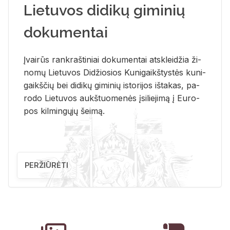
Lietuvos didikų giminių
dokumentai
Įvai­rūs rank­raš­ti­niai do­ku­men­tai at­sklei­džia ži­
no­mų Lie­tu­vos Di­džio­sios Ku­ni­gaikš­tys­tės ku­ni­
gaikš­čių bei di­di­kų gi­mi­nių is­to­ri­jos iš­ta­kas, pa­
ro­do Lie­tu­vos aukš­tuo­me­nės įsi­lie­ji­mą į Eu­ro­
pos kil­min­gų­jų šei­mą.
PERŽIŪRĖTI