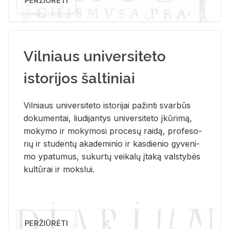
PERŽIŪRĖTI
Vilniaus universiteto
istorijos šaltiniai
Vil­niaus uni­ver­si­te­to is­to­ri­jai pa­žin­ti svar­būs
do­ku­men­tai, liu­di­jan­tys uni­ver­si­te­to įkū­ri­mą,
mo­ky­mo ir mo­ky­mo­si pro­ce­sų rai­dą, pro­fe­so­
rių ir stu­den­tų aka­de­mi­nio ir kas­die­nio gy­ve­ni­
mo ypa­tu­mus, su­kur­tų vei­ka­lų įta­ką vals­ty­bės
kul­tū­rai ir moks­lui.
PERŽIŪRĖTI