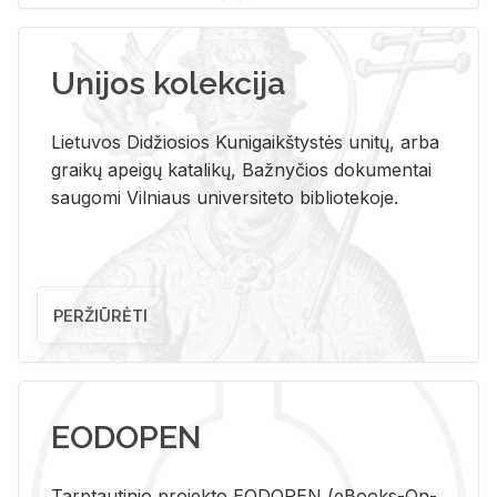
Unijos kolekcija
Lietuvos Didžiosios Kunigaikštystės unitų, arba
graikų apeigų katalikų, Bažnyčios dokumentai
saugomi Vilniaus universiteto bibliotekoje.
PERŽIŪRĖTI
EODOPEN
Tarp­tau­ti­nio pro­jek­to EO­DO­PEN (eBo­oks-On-