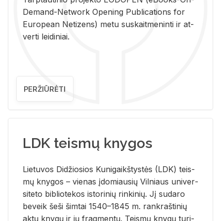
De­mand-Ne­twork Ope­ning Pub­li­ca­tions for
Eu­ro­pe­an Ne­ti­zens) metu su­skait­me­nin­ti ir at­
ver­ti lei­di­niai.
PERŽIŪRĖTI
LDK teismų knygos
Lie­tu­vos Di­džio­sios Ku­ni­gaikš­tys­tės (LDK) teis­
mų kny­gos – vie­nas įdo­miau­sių Vil­niaus uni­ver­
si­te­to bi­b­lio­te­kos is­to­ri­nių rin­ki­nių. Jį su­da­ro
be­veik šeši šim­tai 1540–1845 m. rank­raš­ti­nių
aktų kny­gų ir jų frag­men­tų. Teis­mų kny­gų tu­ri­