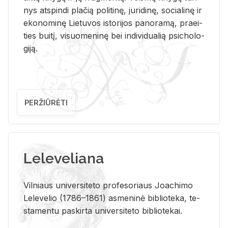
nys at­spin­di pla­čią po­li­ti­nę, ju­ri­di­nę, so­cia­li­nę ir
eko­no­mi­nę Lie­tu­vos is­to­ri­jos pa­no­ra­mą, pra­ei­
ties bui­tį, vi­suo­me­ni­nę bei in­di­vi­dua­lią psi­cho­lo­
gi­ją.
PERŽIŪRĖTI
Leleveliana
Vil­niaus uni­ver­si­te­to pro­fe­so­riaus Jo­a­chi­mo
Le­le­ve­lio (1786–1861) as­me­ni­nė bi­b­lio­te­ka, te­
sta­men­tu pa­skir­ta uni­ver­si­te­to bi­b­lio­te­kai.