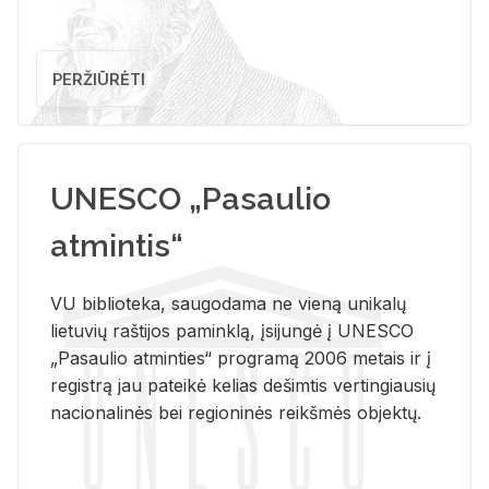
PERŽIŪRĖTI
UNESCO „Pasaulio
atmintis“
VU biblioteka, saugodama ne vieną unikalų
lietuvių raštijos paminklą, įsijungė į UNESCO
„Pasaulio atminties“ programą 2006 metais ir į
registrą jau pateikė kelias dešimtis vertingiausių
nacionalinės bei regioninės reikšmės objektų.