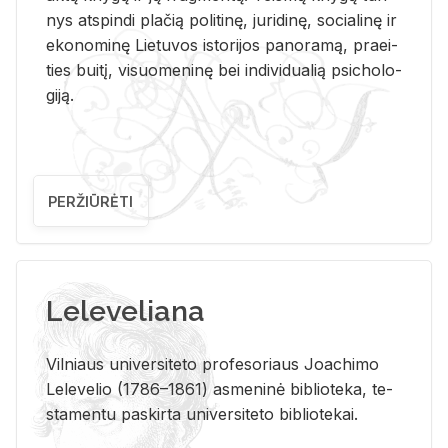
nys at­spin­di pla­čią po­li­ti­nę, ju­ri­di­nę, so­cia­li­nę ir
eko­no­mi­nę Lie­tu­vos is­to­ri­jos pa­no­ra­mą, pra­ei­
ties bui­tį, vi­suo­me­ni­nę bei in­di­vi­dua­lią psi­cho­lo­
gi­ją.
PERŽIŪRĖTI
Leleveliana
Vil­niaus uni­ver­si­te­to pro­fe­so­riaus Jo­a­chi­mo
Le­le­ve­lio (1786–1861) as­me­ni­nė bi­b­lio­te­ka, te­
sta­men­tu pa­skir­ta uni­ver­si­te­to bi­b­lio­te­kai.