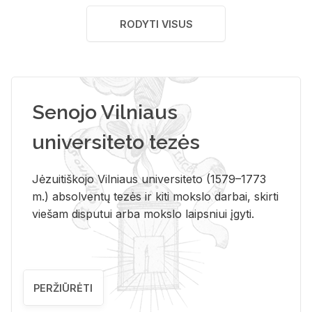
RODYTI VISUS
Senojo Vilniaus
universiteto tezės
Jėzuitiškojo Vilniaus universiteto (1579–1773
m.) absolventų tezės ir kiti mokslo darbai, skirti
viešam disputui arba mokslo laipsniui įgyti.
PERŽIŪRĖTI