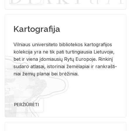
Kartografija
Vil­niaus uni­ver­si­te­to bi­b­lio­te­kos kar­to­gra­fi­jos
ko­lek­ci­ja yra ne tik pati tur­tin­giau­sia Lie­tu­vo­je,
bet ir vie­na įdo­miau­sių Rytų Eu­ro­po­je. Rin­ki­nį
su­da­ro at­la­sai, is­to­ri­niai že­mė­la­piai ir rank­raš­ti­
niai že­mių pla­nai bei brė­ži­niai.
PERŽIŪRĖTI