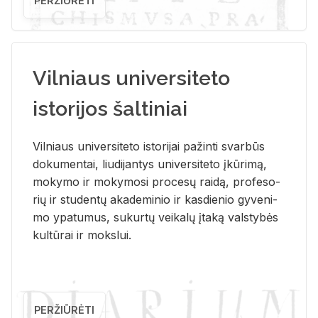
PERŽIŪRĖTI
Vilniaus universiteto
istorijos šaltiniai
Vil­niaus uni­ver­si­te­to is­to­ri­jai pa­žin­ti svar­būs
do­ku­men­tai, liu­di­jan­tys uni­ver­si­te­to įkū­ri­mą,
mo­ky­mo ir mo­ky­mo­si pro­ce­sų rai­dą, pro­fe­so­
rių ir stu­den­tų aka­de­mi­nio ir kas­die­nio gy­ve­ni­
mo ypa­tu­mus, su­kur­tų vei­ka­lų įta­ką vals­ty­bės
kul­tū­rai ir moks­lui.
PERŽIŪRĖTI