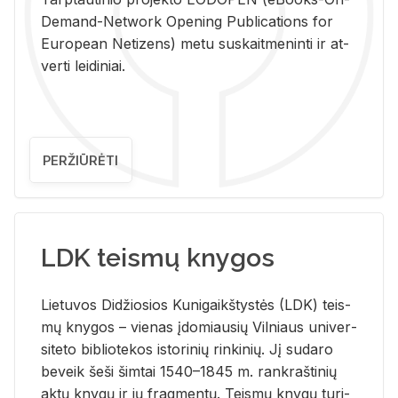
De­mand-Ne­twork Ope­ning Pub­li­ca­tions for
Eu­ro­pe­an Ne­ti­zens) metu su­skait­me­nin­ti ir at­
ver­ti lei­di­niai.
PERŽIŪRĖTI
LDK teismų knygos
Lie­tu­vos Di­džio­sios Ku­ni­gaikš­tys­tės (LDK) teis­
mų kny­gos – vie­nas įdo­miau­sių Vil­niaus uni­ver­
si­te­to bi­b­lio­te­kos is­to­ri­nių rin­ki­nių. Jį su­da­ro
be­veik šeši šim­tai 1540–1845 m. rank­raš­ti­nių
aktų kny­gų ir jų frag­men­tų. Teis­mų kny­gų tu­ri­