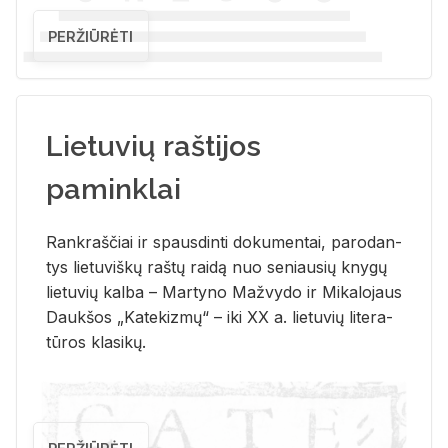
PERŽIŪRĖTI
Lietuvių raštijos
paminklai
Rank­raš­čiai ir spaus­din­ti do­ku­men­tai, pa­ro­dan­
tys lie­tu­viš­kų raš­tų rai­dą nuo se­niau­sių kny­gų
lie­tu­vių kal­ba – Mar­ty­no Ma­žvy­do ir Mi­ka­lo­jaus
Dauk­šos „Ka­te­kiz­mų“ – iki XX a. lie­tu­vių li­te­ra­
tū­ros kla­si­kų.