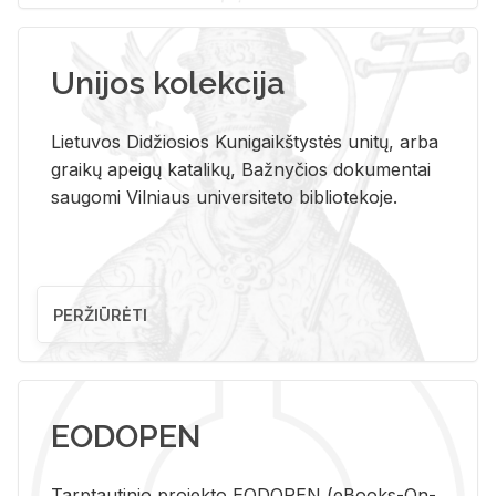
Unijos kolekcija
Lietuvos Didžiosios Kunigaikštystės unitų, arba
graikų apeigų katalikų, Bažnyčios dokumentai
saugomi Vilniaus universiteto bibliotekoje.
PERŽIŪRĖTI
EODOPEN
Tarp­tau­ti­nio pro­jek­to EO­DO­PEN (eBo­oks-On-