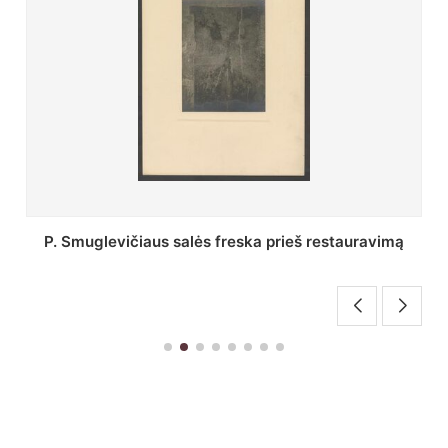
Stepono Batoro universiteto bibliotekos Profesorių
skaitykla