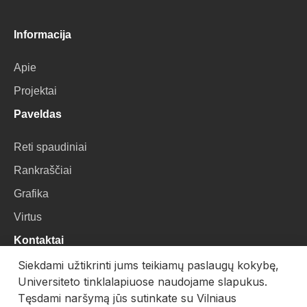
Informacija
Apie
Projektai
Paveldas
Reti spaudiniai
Rankraščiai
Grafika
Virtus
Kontaktai
Siekdami užtikrinti jums teikiamų paslaugų kokybę,
VU Biblioteka
Universiteto tinklalapiuose naudojame slapukus.
Universiteto g. 3, LT-01122, Vilnius
Tęsdami naršymą jūs sutinkate su Vilniaus