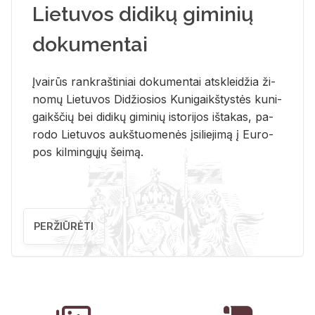
Lietuvos didikų giminių
dokumentai
Įvai­rūs rank­raš­ti­niai do­ku­men­tai at­sklei­džia ži­
no­mų Lie­tu­vos Di­džio­sios Ku­ni­gaikš­tys­tės ku­ni­
gaikš­čių bei di­di­kų gi­mi­nių is­to­ri­jos iš­ta­kas, pa­
ro­do Lie­tu­vos aukš­tuo­me­nės įsi­lie­ji­mą į Eu­ro­
pos kil­min­gų­jų šei­mą.
PERŽIŪRĖTI