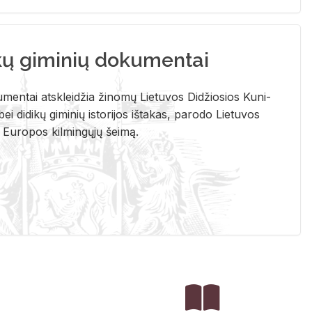
kų giminių dokumentai
u­men­tai at­sklei­džia ži­no­mų Lie­tu­vos Di­džio­sios Ku­ni­
ei di­di­kų gi­mi­nių is­to­ri­jos iš­ta­kas, pa­ro­do Lie­tu­vos
į Eu­ro­pos kil­min­gų­jų šei­mą.