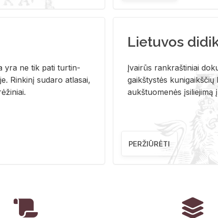
Lietuvos didi
i­ja yra ne tik pati tur­tin­
Įvai­rūs rank­raš­ti­niai do­k
. Rin­ki­nį su­da­ro at­la­sai,
gaikš­tys­tės ku­ni­gaikš­čių b
ė­ži­niai.
aukš­tuo­me­nės įsi­lie­ji­mą 
PERŽIŪRĖTI