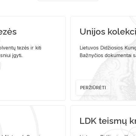
tezės
Unijos kolekci
ventų tezės ir kiti
Lietuvos Didžiosios Kunig
niui įgyti.
Bažnyčios dokumentai sau
PERŽIŪRĖTI
LDK teismų k