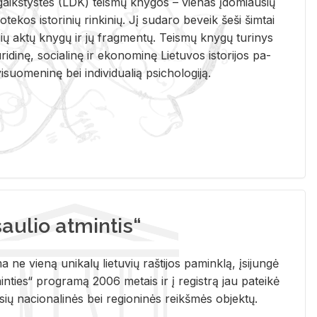
i­gaikš­tys­tės (LDK) teis­mų kny­gos – vie­nas įdo­miau­sių
lio­te­kos is­to­ri­nių rin­ki­nių. Jį su­da­ro be­veik šeši šim­tai
ų aktų kny­gų ir jų frag­men­tų. Teis­mų kny­gų tu­ri­nys
u­ri­di­nę, so­cia­li­nę ir eko­no­mi­nę Lie­tu­vos is­to­ri­jos pa­
­suo­me­ni­nę bei in­di­vi­dua­lią psi­cho­lo­gi­ją.
ulio atmintis“
ne vieną unikalų lietuvių raštijos paminklą, įsijungė
ties“ programą 2006 metais ir į registrą jau pateikė
usių nacionalinės bei regioninės reikšmės objektų.