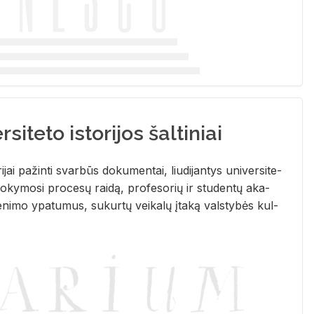
siteto istorijos šaltiniai
­ri­jai pa­žin­ti svar­būs do­ku­men­tai, liu­di­jan­tys uni­ver­si­te­
­ky­mo­si pro­ce­sų rai­dą, pro­fe­so­rių ir stu­den­tų aka­
e­ni­mo ypa­tu­mus, su­kur­tų vei­ka­lų įta­ką vals­ty­bės kul­