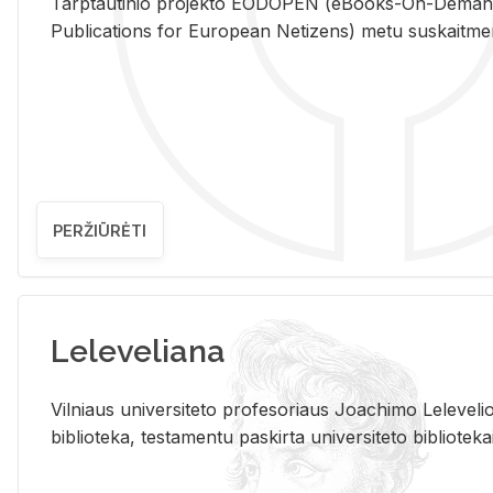
Tarp­tau­ti­nio pro­jek­to EO­DO­PEN (eBo­oks-On-De­m
Pub­li­ca­tions for Eu­ro­pe­an Ne­ti­zens) metu su­skait­me­nin­t
PERŽIŪRĖTI
Leleveliana
Vil­niaus uni­ver­si­te­to pro­fe­so­riaus Jo­a­chi­mo Le­le­ve
bi­b­lio­te­ka, te­sta­men­tu pa­skir­ta uni­ver­si­te­to bi­b­lio­te­ka