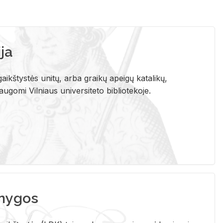
ja
aikštystės unitų, arba graikų apeigų katalikų,
gomi Vilniaus universiteto bibliotekoje.
nygos