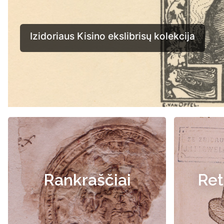
Rankraščiai
Ret