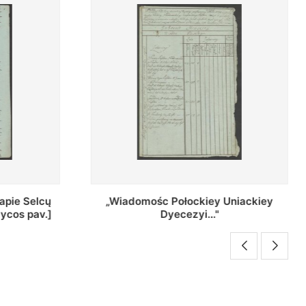
Uniackiey
Regestr Parochow Dekanatu
Brzeskiego