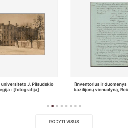
ius ir duomenys apie Selcų
„Wiadomośc Połockiey 
 vienuolyną, Rečycos pav.]
Dyecezyi..."
RODYTI VISUS