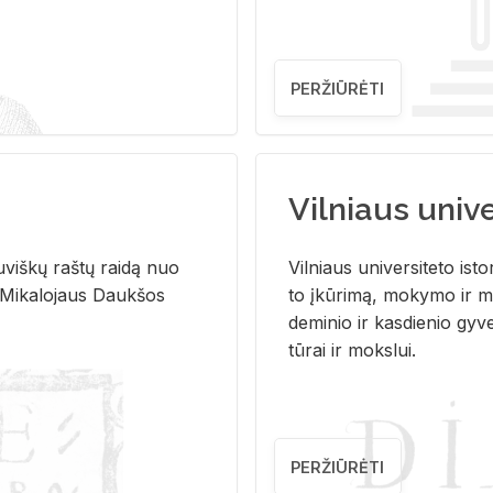
PERŽIŪRĖTI
Vilniaus univer
u­viš­kų raš­tų rai­dą nuo
Vil­niaus uni­ver­si­te­to is­to
 Mi­ka­lo­jaus Dauk­šos
to įkū­ri­mą, mo­ky­mo ir mo
de­mi­nio ir kas­die­nio gy­v
tū­rai ir moks­lui.
PERŽIŪRĖTI