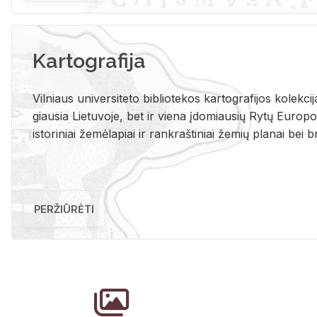
Kartografija
Vil­niaus uni­ver­si­te­to bi­b­lio­te­kos kar­to­gra­fi­jos ko­lek­c
giau­sia Lie­tu­vo­je, bet ir vie­na įdo­miau­sių Rytų Eu­ro­po­je
is­to­ri­niai že­mė­la­piai ir rank­raš­ti­niai že­mių pla­nai bei br
PERŽIŪRĖTI