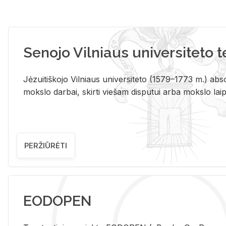
Senojo Vilniaus universiteto 
Jėzuitiškojo Vilniaus universiteto (1579–1773 m.) absol
mokslo darbai, skirti viešam disputui arba mokslo laips
PERŽIŪRĖTI
EODOPEN