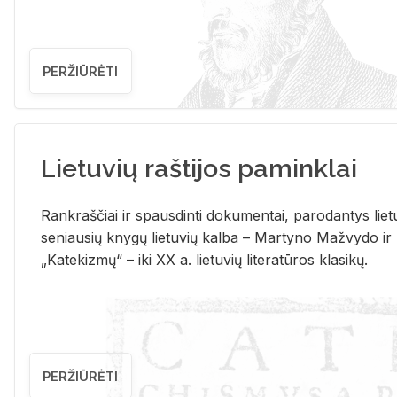
PERŽIŪRĖTI
Lietuvių raštijos paminklai
Rank­raš­čiai ir spaus­din­ti do­ku­men­tai, pa­ro­dan­tys lie­t
se­niau­sių kny­gų lie­tu­vių kal­ba – Mar­ty­no Ma­žvy­do ir
„Ka­te­kiz­mų“ – iki XX a. lie­tu­vių li­te­ra­tū­ros kla­si­kų.
PERŽIŪRĖTI