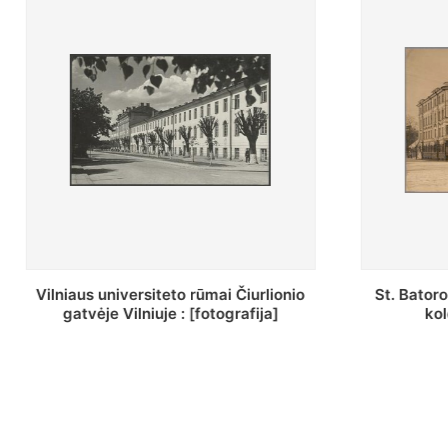
St. Batoro universiteto J. Pilsudskio
[Inventor
kolegija : [fotografija]
bazilijonų