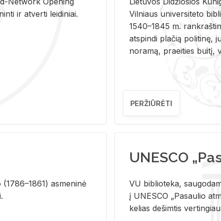
and-Ne­twork Ope­ning
Lie­tu­vos Di­džio­sios Ku­n
i ir at­ver­ti lei­di­niai.
Vil­niaus uni­ver­si­te­to bi­b­
1540–1845 m. rank­raš­ti­ni
at­spin­di pla­čią po­li­ti­nę, j
no­ra­mą, pra­ei­ties bui­tį, vi
PERŽIŪRĖTI
UNESCO „Pasa
­lio (1786–1861) as­me­ni­nė
VU biblioteka, saugodama 
i.
į UNESCO „Pasaulio atmin
kelias dešimtis vertingia