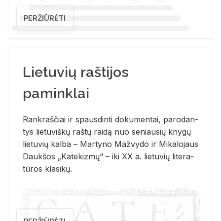
PERŽIŪRĖTI
Lietuvių raštijos
paminklai
Rank­raš­čiai ir spaus­din­ti do­ku­men­tai, pa­ro­dan­
tys lie­tu­viš­kų raš­tų rai­dą nuo se­niau­sių kny­gų
lie­tu­vių kal­ba – Mar­ty­no Ma­žvy­do ir Mi­ka­lo­jaus
Dauk­šos „Ka­te­kiz­mų“ – iki XX a. lie­tu­vių li­te­ra­
tū­ros kla­si­kų.