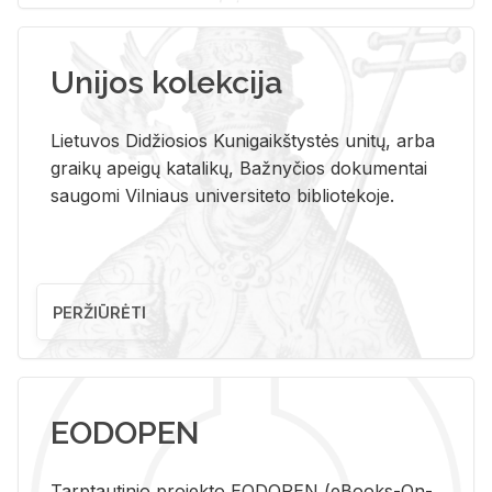
Unijos kolekcija
Lietuvos Didžiosios Kunigaikštystės unitų, arba
graikų apeigų katalikų, Bažnyčios dokumentai
saugomi Vilniaus universiteto bibliotekoje.
PERŽIŪRĖTI
EODOPEN
Tarp­tau­ti­nio pro­jek­to EO­DO­PEN (eBo­oks-On-