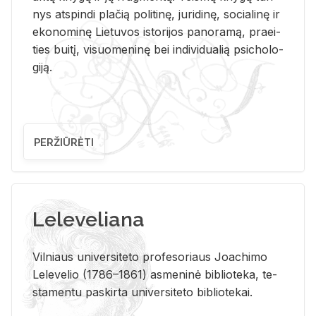
nys at­spin­di pla­čią po­li­ti­nę, ju­ri­di­nę, so­cia­li­nę ir
eko­no­mi­nę Lie­tu­vos is­to­ri­jos pa­no­ra­mą, pra­ei­
ties bui­tį, vi­suo­me­ni­nę bei in­di­vi­dua­lią psi­cho­lo­
gi­ją.
PERŽIŪRĖTI
Leleveliana
Vil­niaus uni­ver­si­te­to pro­fe­so­riaus Jo­a­chi­mo
Le­le­ve­lio (1786–1861) as­me­ni­nė bi­b­lio­te­ka, te­
sta­men­tu pa­skir­ta uni­ver­si­te­to bi­b­lio­te­kai.