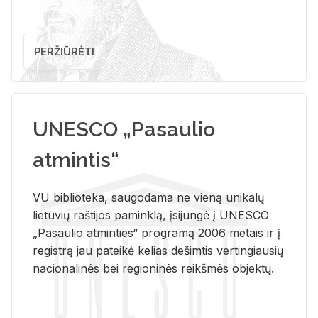
PERŽIŪRĖTI
UNESCO „Pasaulio
atmintis“
VU biblioteka, saugodama ne vieną unikalų
lietuvių raštijos paminklą, įsijungė į UNESCO
„Pasaulio atminties“ programą 2006 metais ir į
registrą jau pateikė kelias dešimtis vertingiausių
nacionalinės bei regioninės reikšmės objektų.