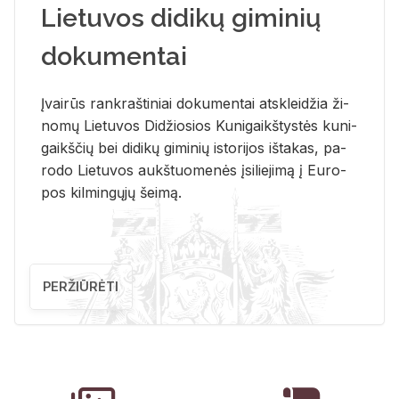
Lietuvos didikų giminių
dokumentai
Įvai­rūs rank­raš­ti­niai do­ku­men­tai at­sklei­džia ži­
no­mų Lie­tu­vos Di­džio­sios Ku­ni­gaikš­tys­tės ku­ni­
gaikš­čių bei di­di­kų gi­mi­nių is­to­ri­jos iš­ta­kas, pa­
ro­do Lie­tu­vos aukš­tuo­me­nės įsi­lie­ji­mą į Eu­ro­
pos kil­min­gų­jų šei­mą.
PERŽIŪRĖTI