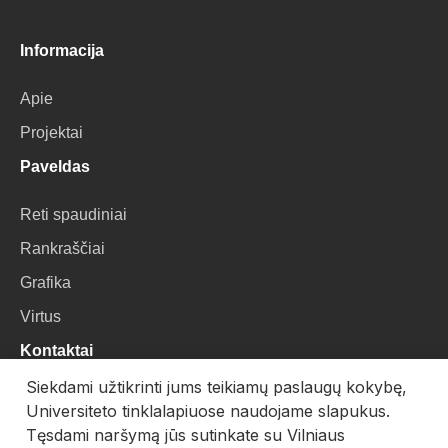
Informacija
Apie
Projektai
Paveldas
Reti spaudiniai
Rankraščiai
Grafika
Virtus
Kontaktai
Siekdami užtikrinti jums teikiamų paslaugų kokybę,
VU Biblioteka
Universiteto tinklalapiuose naudojame slapukus.
Universiteto g. 3, LT-01122, Vilnius
Tęsdami naršymą jūs sutinkate su Vilniaus