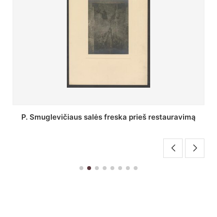
Stepono Batoro universiteto bibliotekos Profesorių
skaitykla