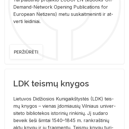
De­mand-Ne­twork Ope­ning Pub­li­ca­tions for
Eu­ro­pe­an Ne­ti­zens) metu su­skait­me­nin­ti ir at­
ver­ti lei­di­niai.
PERŽIŪRĖTI
LDK teismų knygos
Lie­tu­vos Di­džio­sios Ku­ni­gaikš­tys­tės (LDK) teis­
mų kny­gos – vie­nas įdo­miau­sių Vil­niaus uni­ver­
si­te­to bi­b­lio­te­kos is­to­ri­nių rin­ki­nių. Jį su­da­ro
be­veik šeši šim­tai 1540–1845 m. rank­raš­ti­nių
aktų kny­gų ir jų frag­men­tų. Teis­mų kny­gų tu­ri­