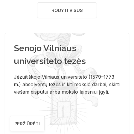
RODYTI VISUS
Senojo Vilniaus
universiteto tezės
Jėzuitiškojo Vilniaus universiteto (1579–1773
m.) absolventų tezės ir kiti mokslo darbai, skirti
viešam disputui arba mokslo laipsniui įgyti.
PERŽIŪRĖTI