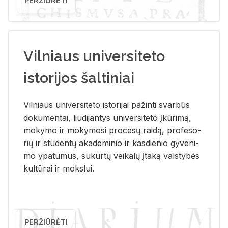
PERŽIŪRĖTI
Vilniaus universiteto
istorijos šaltiniai
Vil­niaus uni­ver­si­te­to is­to­ri­jai pa­žin­ti svar­būs
do­ku­men­tai, liu­di­jan­tys uni­ver­si­te­to įkū­ri­mą,
mo­ky­mo ir mo­ky­mo­si pro­ce­sų rai­dą, pro­fe­so­
rių ir stu­den­tų aka­de­mi­nio ir kas­die­nio gy­ve­ni­
mo ypa­tu­mus, su­kur­tų vei­ka­lų įta­ką vals­ty­bės
kul­tū­rai ir moks­lui.
PERŽIŪRĖTI