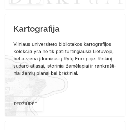
Kartografija
Vil­niaus uni­ver­si­te­to bi­b­lio­te­kos kar­to­gra­fi­jos
ko­lek­ci­ja yra ne tik pati tur­tin­giau­sia Lie­tu­vo­je,
bet ir vie­na įdo­miau­sių Rytų Eu­ro­po­je. Rin­ki­nį
su­da­ro at­la­sai, is­to­ri­niai že­mė­la­piai ir rank­raš­ti­
niai že­mių pla­nai bei brė­ži­niai.
PERŽIŪRĖTI