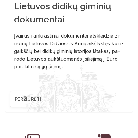
Lietuvos didikų giminių
dokumentai
Įvai­rūs rank­raš­ti­niai do­ku­men­tai at­sklei­džia ži­
no­mų Lie­tu­vos Di­džio­sios Ku­ni­gaikš­tys­tės ku­ni­
gaikš­čių bei di­di­kų gi­mi­nių is­to­ri­jos iš­ta­kas, pa­
ro­do Lie­tu­vos aukš­tuo­me­nės įsi­lie­ji­mą į Eu­ro­
pos kil­min­gų­jų šei­mą.
PERŽIŪRĖTI