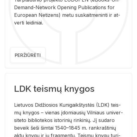
De­mand-Ne­twork Ope­ning Pub­li­ca­tions for
Eu­ro­pe­an Ne­ti­zens) metu su­skait­me­nin­ti ir at­
ver­ti lei­di­niai.
PERŽIŪRĖTI
LDK teismų knygos
Lie­tu­vos Di­džio­sios Ku­ni­gaikš­tys­tės (LDK) teis­
mų kny­gos – vie­nas įdo­miau­sių Vil­niaus uni­ver­
si­te­to bi­b­lio­te­kos is­to­ri­nių rin­ki­nių. Jį su­da­ro
be­veik šeši šim­tai 1540–1845 m. rank­raš­ti­nių
aktų kny­gų ir jų frag­men­tų. Teis­mų kny­gų tu­ri­