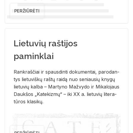
PERŽIŪRĖTI
Lietuvių raštijos
paminklai
Rank­raš­čiai ir spaus­din­ti do­ku­men­tai, pa­ro­dan­
tys lie­tu­viš­kų raš­tų rai­dą nuo se­niau­sių kny­gų
lie­tu­vių kal­ba – Mar­ty­no Ma­žvy­do ir Mi­ka­lo­jaus
Dauk­šos „Ka­te­kiz­mų“ – iki XX a. lie­tu­vių li­te­ra­
tū­ros kla­si­kų.