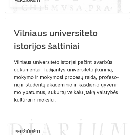
PERŽIŪRĖTI
Vilniaus universiteto
istorijos šaltiniai
Vil­niaus uni­ver­si­te­to is­to­ri­jai pa­žin­ti svar­būs
do­ku­men­tai, liu­di­jan­tys uni­ver­si­te­to įkū­ri­mą,
mo­ky­mo ir mo­ky­mo­si pro­ce­sų rai­dą, pro­fe­so­
rių ir stu­den­tų aka­de­mi­nio ir kas­die­nio gy­ve­ni­
mo ypa­tu­mus, su­kur­tų vei­ka­lų įta­ką vals­ty­bės
kul­tū­rai ir moks­lui.
PERŽIŪRĖTI