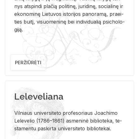
nys at­spin­di pla­čią po­li­ti­nę, ju­ri­di­nę, so­cia­li­nę ir
eko­no­mi­nę Lie­tu­vos is­to­ri­jos pa­no­ra­mą, pra­ei­
ties bui­tį, vi­suo­me­ni­nę bei in­di­vi­dua­lią psi­cho­lo­
gi­ją.
PERŽIŪRĖTI
Leleveliana
Vil­niaus uni­ver­si­te­to pro­fe­so­riaus Jo­a­chi­mo
Le­le­ve­lio (1786–1861) as­me­ni­nė bi­b­lio­te­ka, te­
sta­men­tu pa­skir­ta uni­ver­si­te­to bi­b­lio­te­kai.