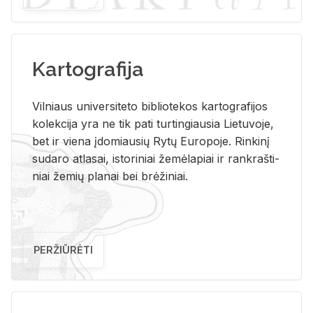
Kartografija
Vil­niaus uni­ver­si­te­to bi­b­lio­te­kos kar­to­gra­fi­jos
ko­lek­ci­ja yra ne tik pati tur­tin­giau­sia Lie­tu­vo­je,
bet ir vie­na įdo­miau­sių Rytų Eu­ro­po­je. Rin­ki­nį
su­da­ro at­la­sai, is­to­ri­niai že­mė­la­piai ir rank­raš­ti­
niai že­mių pla­nai bei brė­ži­niai.
PERŽIŪRĖTI