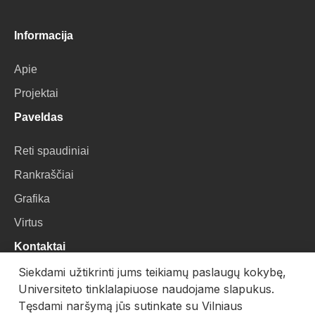
Informacija
Apie
Projektai
Paveldas
Reti spaudiniai
Rankraščiai
Grafika
Virtus
Kontaktai
Siekdami užtikrinti jums teikiamų paslaugų kokybę,
VU Biblioteka
Universiteto tinklalapiuose naudojame slapukus.
Universiteto g. 3, LT-01122, Vilnius
Tęsdami naršymą jūs sutinkate su Vilniaus