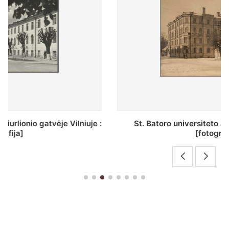
St. Batoro universiteto J. Pilsudskio kolegija :
[fotografija]