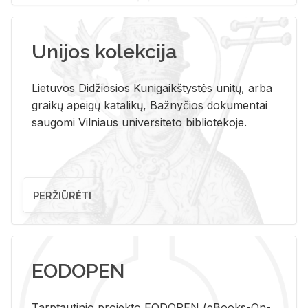
Unijos kolekcija
Lietuvos Didžiosios Kunigaikštystės unitų, arba
graikų apeigų katalikų, Bažnyčios dokumentai
saugomi Vilniaus universiteto bibliotekoje.
PERŽIŪRĖTI
EODOPEN
Tarp­tau­ti­nio pro­jek­to EO­DO­PEN (eBo­oks-On-