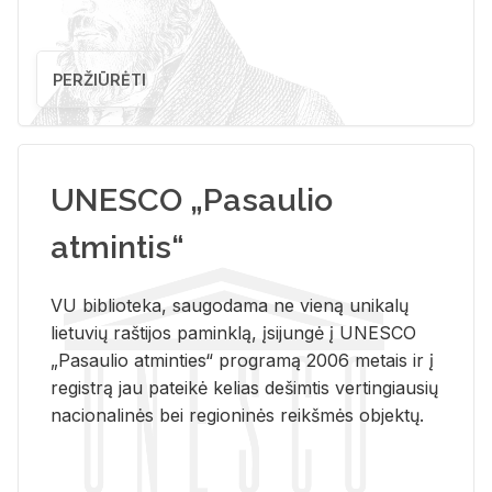
PERŽIŪRĖTI
UNESCO „Pasaulio
atmintis“
VU biblioteka, saugodama ne vieną unikalų
lietuvių raštijos paminklą, įsijungė į UNESCO
„Pasaulio atminties“ programą 2006 metais ir į
registrą jau pateikė kelias dešimtis vertingiausių
nacionalinės bei regioninės reikšmės objektų.