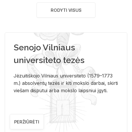
RODYTI VISUS
Senojo Vilniaus
universiteto tezės
Jėzuitiškojo Vilniaus universiteto (1579–1773
m.) absolventų tezės ir kiti mokslo darbai, skirti
viešam disputui arba mokslo laipsniui įgyti.
PERŽIŪRĖTI