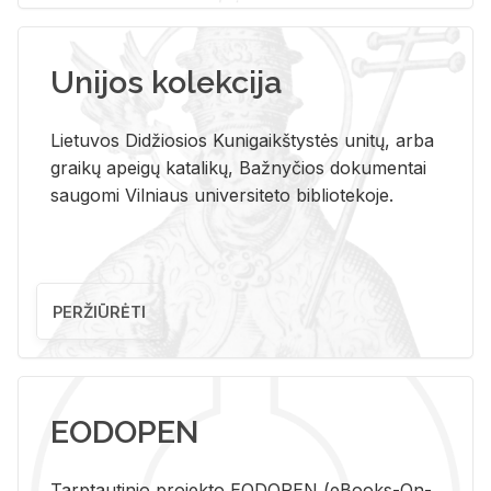
Unijos kolekcija
Lietuvos Didžiosios Kunigaikštystės unitų, arba
graikų apeigų katalikų, Bažnyčios dokumentai
saugomi Vilniaus universiteto bibliotekoje.
PERŽIŪRĖTI
EODOPEN
Tarp­tau­ti­nio pro­jek­to EO­DO­PEN (eBo­oks-On-