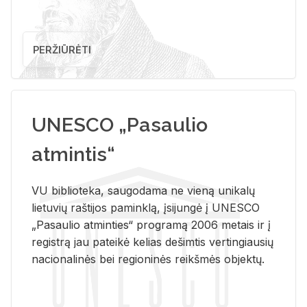
PERŽIŪRĖTI
UNESCO „Pasaulio
atmintis“
VU biblioteka, saugodama ne vieną unikalų
lietuvių raštijos paminklą, įsijungė į UNESCO
„Pasaulio atminties“ programą 2006 metais ir į
registrą jau pateikė kelias dešimtis vertingiausių
nacionalinės bei regioninės reikšmės objektų.