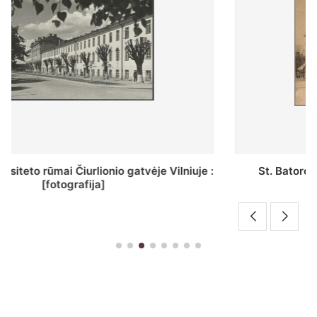
St. Batoro universiteto J. Pilsudskio kolegija :
[fotografija]