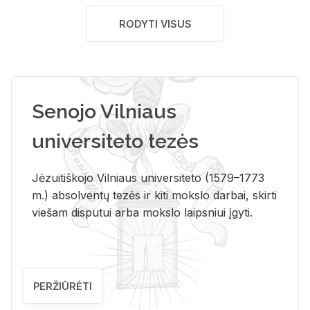
RODYTI VISUS
Senojo Vilniaus
universiteto tezės
Jėzuitiškojo Vilniaus universiteto (1579–1773
m.) absolventų tezės ir kiti mokslo darbai, skirti
viešam disputui arba mokslo laipsniui įgyti.
PERŽIŪRĖTI