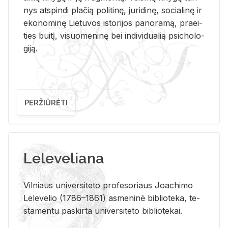
nys at­spin­di pla­čią po­li­ti­nę, ju­ri­di­nę, so­cia­li­nę ir
eko­no­mi­nę Lie­tu­vos is­to­ri­jos pa­no­ra­mą, pra­ei­
ties bui­tį, vi­suo­me­ni­nę bei in­di­vi­dua­lią psi­cho­lo­
gi­ją.
PERŽIŪRĖTI
Leleveliana
Vil­niaus uni­ver­si­te­to pro­fe­so­riaus Jo­a­chi­mo
Le­le­ve­lio (1786–1861) as­me­ni­nė bi­b­lio­te­ka, te­
sta­men­tu pa­skir­ta uni­ver­si­te­to bi­b­lio­te­kai.