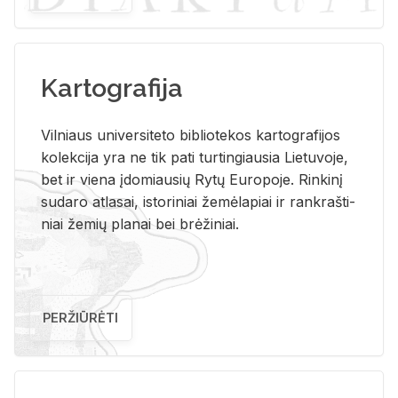
Kartografija
Vil­niaus uni­ver­si­te­to bi­b­lio­te­kos kar­to­gra­fi­jos
ko­lek­ci­ja yra ne tik pati tur­tin­giau­sia Lie­tu­vo­je,
bet ir vie­na įdo­miau­sių Rytų Eu­ro­po­je. Rin­ki­nį
su­da­ro at­la­sai, is­to­ri­niai že­mė­la­piai ir rank­raš­ti­
niai že­mių pla­nai bei brė­ži­niai.
PERŽIŪRĖTI