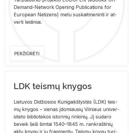
De­mand-Ne­twork Ope­ning Pub­li­ca­tions for
Eu­ro­pe­an Ne­ti­zens) metu su­skait­me­nin­ti ir at­
ver­ti lei­di­niai.
PERŽIŪRĖTI
LDK teismų knygos
Lie­tu­vos Di­džio­sios Ku­ni­gaikš­tys­tės (LDK) teis­
mų kny­gos – vie­nas įdo­miau­sių Vil­niaus uni­ver­
si­te­to bi­b­lio­te­kos is­to­ri­nių rin­ki­nių. Jį su­da­ro
be­veik šeši šim­tai 1540–1845 m. rank­raš­ti­nių
aktų kny­gų ir jų frag­men­tų. Teis­mų kny­gų tu­ri­