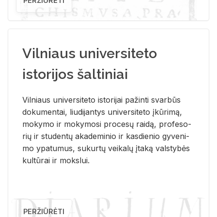
PERŽIŪRĖTI
Vilniaus universiteto
istorijos šaltiniai
Vil­niaus uni­ver­si­te­to is­to­ri­jai pa­žin­ti svar­būs
do­ku­men­tai, liu­di­jan­tys uni­ver­si­te­to įkū­ri­mą,
mo­ky­mo ir mo­ky­mo­si pro­ce­sų rai­dą, pro­fe­so­
rių ir stu­den­tų aka­de­mi­nio ir kas­die­nio gy­ve­ni­
mo ypa­tu­mus, su­kur­tų vei­ka­lų įta­ką vals­ty­bės
kul­tū­rai ir moks­lui.
PERŽIŪRĖTI