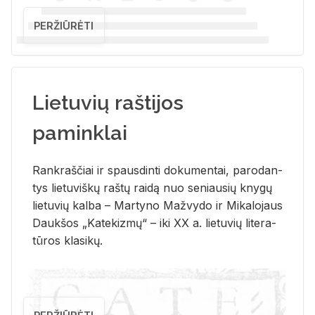
PERŽIŪRĖTI
Lietuvių raštijos
paminklai
Rank­raš­čiai ir spaus­din­ti do­ku­men­tai, pa­ro­dan­
tys lie­tu­viš­kų raš­tų rai­dą nuo se­niau­sių kny­gų
lie­tu­vių kal­ba – Mar­ty­no Ma­žvy­do ir Mi­ka­lo­jaus
Dauk­šos „Ka­te­kiz­mų“ – iki XX a. lie­tu­vių li­te­ra­
tū­ros kla­si­kų.