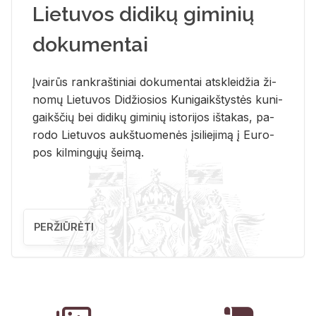
Lietuvos didikų giminių
dokumentai
Įvai­rūs rank­raš­ti­niai do­ku­men­tai at­sklei­džia ži­
no­mų Lie­tu­vos Di­džio­sios Ku­ni­gaikš­tys­tės ku­ni­
gaikš­čių bei di­di­kų gi­mi­nių is­to­ri­jos iš­ta­kas, pa­
ro­do Lie­tu­vos aukš­tuo­me­nės įsi­lie­ji­mą į Eu­ro­
pos kil­min­gų­jų šei­mą.
PERŽIŪRĖTI