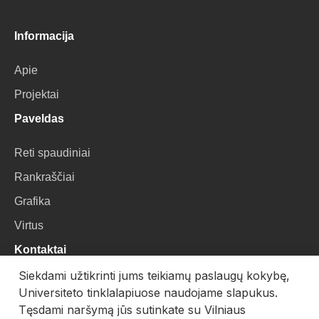
Informacija
Apie
Projektai
Paveldas
Reti spaudiniai
Rankraščiai
Grafika
Virtus
Kontaktai
Siekdami užtikrinti jums teikiamų paslaugų kokybę,
VU Biblioteka
Universiteto tinklalapiuose naudojame slapukus.
Universiteto g. 3, LT-01122, Vilnius
Tęsdami naršymą jūs sutinkate su Vilniaus