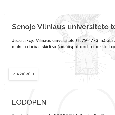
Senojo Vilniaus universiteto 
Jėzuitiškojo Vilniaus universiteto (1579–1773 m.) absol
mokslo darbai, skirti viešam disputui arba mokslo laips
PERŽIŪRĖTI
EODOPEN