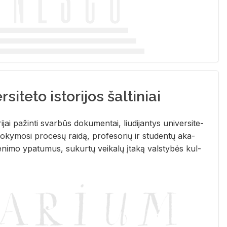
siteto istorijos šaltiniai
­ri­jai pa­žin­ti svar­būs do­ku­men­tai, liu­di­jan­tys uni­ver­si­te­
­ky­mo­si pro­ce­sų rai­dą, pro­fe­so­rių ir stu­den­tų aka­
e­ni­mo ypa­tu­mus, su­kur­tų vei­ka­lų įta­ką vals­ty­bės kul­