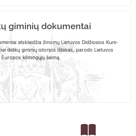
kų giminių dokumentai
u­men­tai at­sklei­džia ži­no­mų Lie­tu­vos Di­džio­sios Ku­ni­
ei di­di­kų gi­mi­nių is­to­ri­jos iš­ta­kas, pa­ro­do Lie­tu­vos
į Eu­ro­pos kil­min­gų­jų šei­mą.