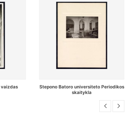
Stepono Batoro universiteto Periodikos
Periodikos 
skaitykla
unive