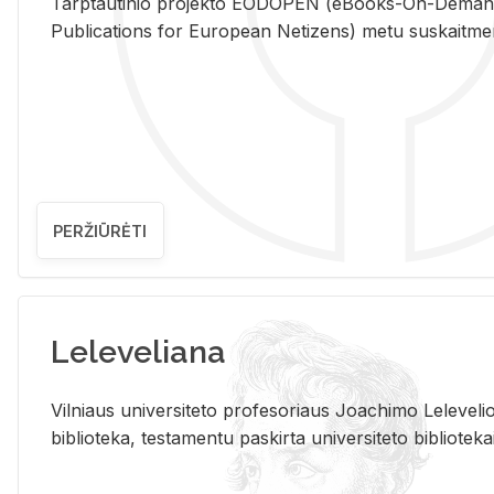
Tarp­tau­ti­nio pro­jek­to EO­DO­PEN (eBo­oks-On-De­m
Pub­li­ca­tions for Eu­ro­pe­an Ne­ti­zens) metu su­skait­me­nin­t
PERŽIŪRĖTI
Leleveliana
Vil­niaus uni­ver­si­te­to pro­fe­so­riaus Jo­a­chi­mo Le­le­ve
bi­b­lio­te­ka, te­sta­men­tu pa­skir­ta uni­ver­si­te­to bi­b­lio­te­ka