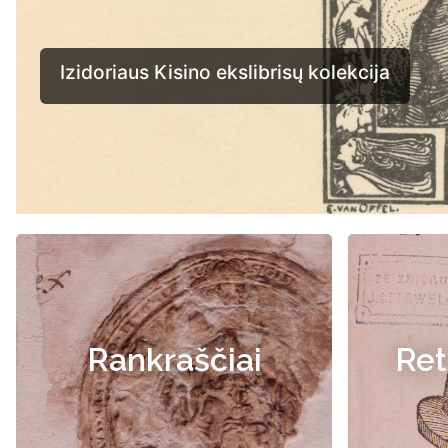
Izidoriaus Kisino ekslibrisų kolekcija
Rankraščiai
Ret