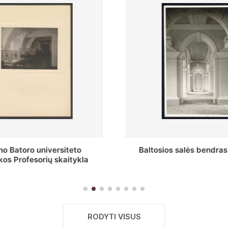
siteto
Baltosios salės bendras vaizdas
kaitykla
RODYTI VISUS