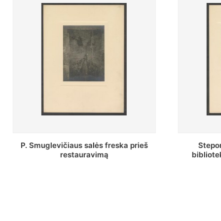
ičiaus salės freska prieš
Stepono Batoro univer
restauravimą
bibliotekos Profesorių s