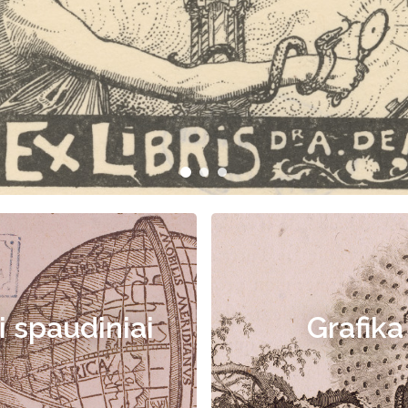
i spaudiniai
Grafika