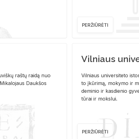
PERŽIŪRĖTI
Vilniaus univer
u­viš­kų raš­tų rai­dą nuo
Vil­niaus uni­ver­si­te­to is­to
 Mi­ka­lo­jaus Dauk­šos
to įkū­ri­mą, mo­ky­mo ir mo
de­mi­nio ir kas­die­nio gy­v
tū­rai ir moks­lui.
PERŽIŪRĖTI