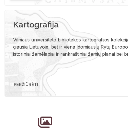
Kartografija
Vil­niaus uni­ver­si­te­to bi­b­lio­te­kos kar­to­gra­fi­jos ko­lek­c
giau­sia Lie­tu­vo­je, bet ir vie­na įdo­miau­sių Rytų Eu­ro­po­je
is­to­ri­niai že­mė­la­piai ir rank­raš­ti­niai že­mių pla­nai bei br
PERŽIŪRĖTI