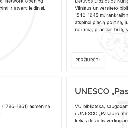
and-Ne­twork Ope­ning
Lie­tu­vos Di­džio­sios Ku­n
i ir at­ver­ti lei­di­niai.
Vil­niaus uni­ver­si­te­to bi­b­
1540–1845 m. rank­raš­ti­ni
at­spin­di pla­čią po­li­ti­nę, j
no­ra­mą, pra­ei­ties bui­tį, vi
PERŽIŪRĖTI
UNESCO „Pasa
­lio (1786–1861) as­me­ni­nė
VU biblioteka, saugodama 
i.
į UNESCO „Pasaulio atmin
kelias dešimtis vertingia