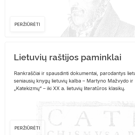
PERŽIŪRĖTI
Lietuvių raštijos paminklai
Rank­raš­čiai ir spaus­din­ti do­ku­men­tai, pa­ro­dan­tys lie­t
se­niau­sių kny­gų lie­tu­vių kal­ba – Mar­ty­no Ma­žvy­do ir
„Ka­te­kiz­mų“ – iki XX a. lie­tu­vių li­te­ra­tū­ros kla­si­kų.
PERŽIŪRĖTI