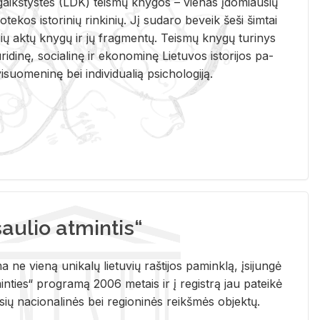
i­gaikš­tys­tės (LDK) teis­mų kny­gos – vie­nas įdo­miau­sių
lio­te­kos is­to­ri­nių rin­ki­nių. Jį su­da­ro be­veik šeši šim­tai
ų aktų kny­gų ir jų frag­men­tų. Teis­mų kny­gų tu­ri­nys
u­ri­di­nę, so­cia­li­nę ir eko­no­mi­nę Lie­tu­vos is­to­ri­jos pa­
­suo­me­ni­nę bei in­di­vi­dua­lią psi­cho­lo­gi­ją.
ulio atmintis“
ne vieną unikalų lietuvių raštijos paminklą, įsijungė
ties“ programą 2006 metais ir į registrą jau pateikė
usių nacionalinės bei regioninės reikšmės objektų.