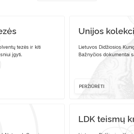
tezės
Unijos kolekci
ventų tezės ir kiti
Lietuvos Didžiosios Kunig
niui įgyti.
Bažnyčios dokumentai sau
PERŽIŪRĖTI
LDK teismų k