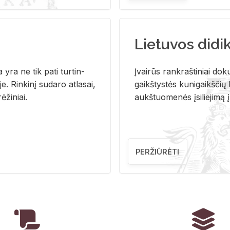
Lietuvos didi
i­ja yra ne tik pati tur­tin­
Įvai­rūs rank­raš­ti­niai do­k
. Rin­ki­nį su­da­ro at­la­sai,
gaikš­tys­tės ku­ni­gaikš­čių b
ė­ži­niai.
aukš­tuo­me­nės įsi­lie­ji­mą 
PERŽIŪRĖTI