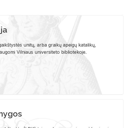
ja
aikštystės unitų, arba graikų apeigų katalikų,
gomi Vilniaus universiteto bibliotekoje.
nygos