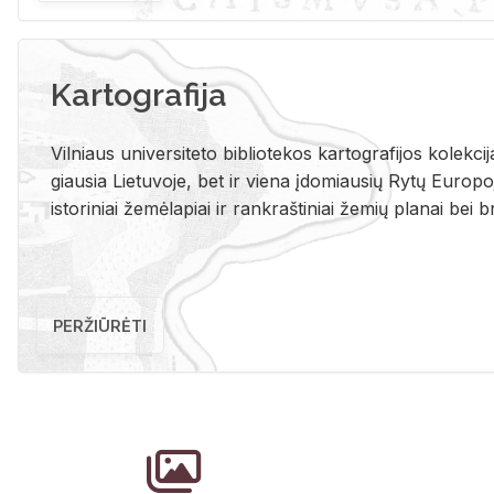
Kartografija
Vil­niaus uni­ver­si­te­to bi­b­lio­te­kos kar­to­gra­fi­jos ko­lek­c
giau­sia Lie­tu­vo­je, bet ir vie­na įdo­miau­sių Rytų Eu­ro­po­je
is­to­ri­niai že­mė­la­piai ir rank­raš­ti­niai že­mių pla­nai bei br
PERŽIŪRĖTI