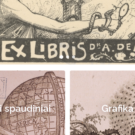
i spaudiniai
Grafika