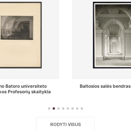
s salės bendras vaizdas
Stepono Batoro universitet
skaitykla
RODYTI VISUS