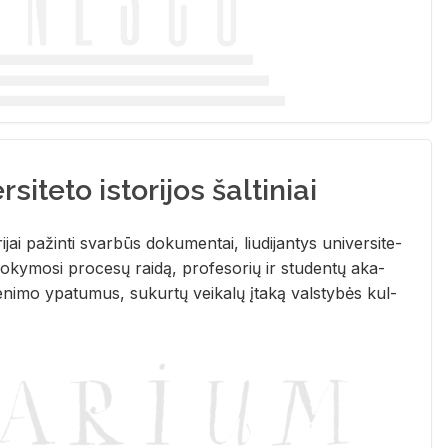
siteto istorijos šaltiniai
­ri­jai pa­žin­ti svar­būs do­ku­men­tai, liu­di­jan­tys uni­ver­si­te­
­ky­mo­si pro­ce­sų rai­dą, pro­fe­so­rių ir stu­den­tų aka­
e­ni­mo ypa­tu­mus, su­kur­tų vei­ka­lų įta­ką vals­ty­bės kul­