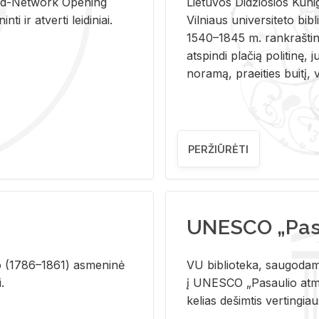
and-Ne­twork Ope­ning
Lie­tu­vos Di­džio­sios Ku­n
i ir at­ver­ti lei­di­niai.
Vil­niaus uni­ver­si­te­to bi­b­
1540–1845 m. rank­raš­ti­ni
at­spin­di pla­čią po­li­ti­nę, j
no­ra­mą, pra­ei­ties bui­tį, vi
PERŽIŪRĖTI
UNESCO „Pasa
­lio (1786–1861) as­me­ni­nė
VU biblioteka, saugodama 
i.
į UNESCO „Pasaulio atmin
kelias dešimtis vertingia