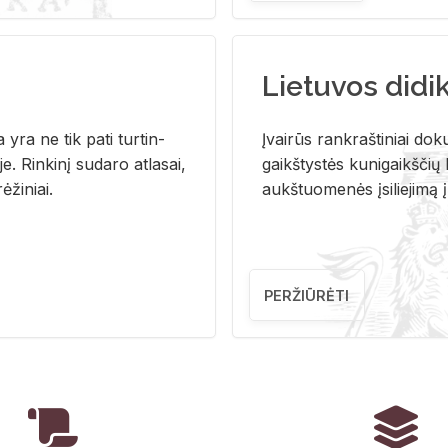
Lietuvos didi
i­ja yra ne tik pati tur­tin­
Įvai­rūs rank­raš­ti­niai do­k
. Rin­ki­nį su­da­ro at­la­sai,
gaikš­tys­tės ku­ni­gaikš­čių b
ė­ži­niai.
aukš­tuo­me­nės įsi­lie­ji­mą 
PERŽIŪRĖTI