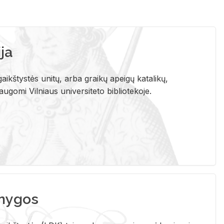
ja
aikštystės unitų, arba graikų apeigų katalikų,
gomi Vilniaus universiteto bibliotekoje.
nygos