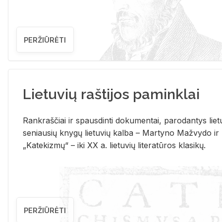
PERŽIŪRĖTI
Lietuvių raštijos paminklai
Rank­raš­čiai ir spaus­din­ti do­ku­men­tai, pa­ro­dan­tys lie­t
se­niau­sių kny­gų lie­tu­vių kal­ba – Mar­ty­no Ma­žvy­do ir
„Ka­te­kiz­mų“ – iki XX a. lie­tu­vių li­te­ra­tū­ros kla­si­kų.
PERŽIŪRĖTI