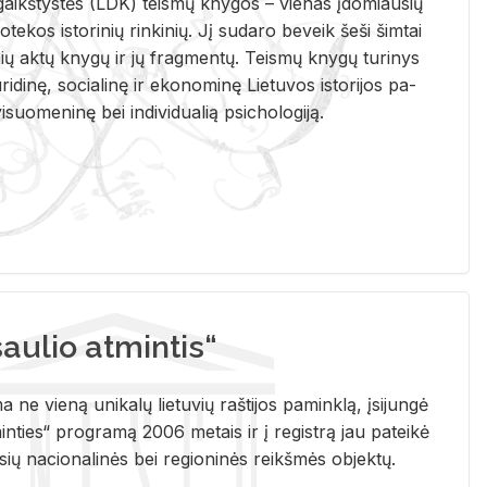
i­gaikš­tys­tės (LDK) teis­mų kny­gos – vie­nas įdo­miau­sių
lio­te­kos is­to­ri­nių rin­ki­nių. Jį su­da­ro be­veik šeši šim­tai
ų aktų kny­gų ir jų frag­men­tų. Teis­mų kny­gų tu­ri­nys
u­ri­di­nę, so­cia­li­nę ir eko­no­mi­nę Lie­tu­vos is­to­ri­jos pa­
­suo­me­ni­nę bei in­di­vi­dua­lią psi­cho­lo­gi­ją.
ulio atmintis“
ne vieną unikalų lietuvių raštijos paminklą, įsijungė
ties“ programą 2006 metais ir į registrą jau pateikė
usių nacionalinės bei regioninės reikšmės objektų.