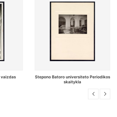
o Periodikos
Periodikos skaitykla Stepono Batoro
universiteto bibliotekoje