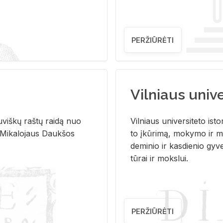
PERŽIŪRĖTI
Vilniaus univer
u­viš­kų raš­tų rai­dą nuo
Vil­niaus uni­ver­si­te­to is­to
 Mi­ka­lo­jaus Dauk­šos
to įkū­ri­mą, mo­ky­mo ir mo
de­mi­nio ir kas­die­nio gy­v
tū­rai ir moks­lui.
PERŽIŪRĖTI