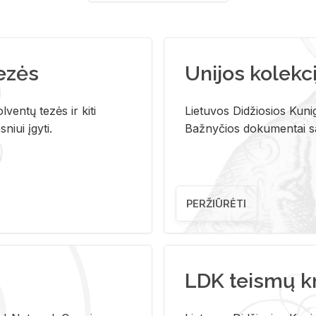
tezės
Unijos kolekci
ventų tezės ir kiti
Lietuvos Didžiosios Kunig
niui įgyti.
Bažnyčios dokumentai sau
PERŽIŪRĖTI
LDK teismų k