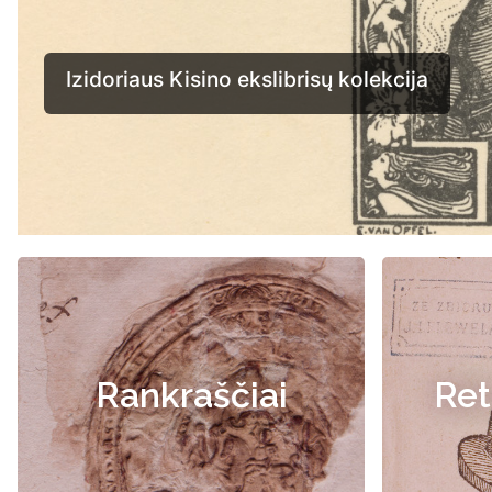
Rankraščiai
Ret