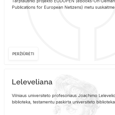
Tarp­tau­ti­nio pro­jek­to EO­DO­PEN (eBo­oks-On-De­m
Pub­li­ca­tions for Eu­ro­pe­an Ne­ti­zens) metu su­skait­me­nin­t
PERŽIŪRĖTI
Leleveliana
Vil­niaus uni­ver­si­te­to pro­fe­so­riaus Jo­a­chi­mo Le­le­ve
bi­b­lio­te­ka, te­sta­men­tu pa­skir­ta uni­ver­si­te­to bi­b­lio­te­ka