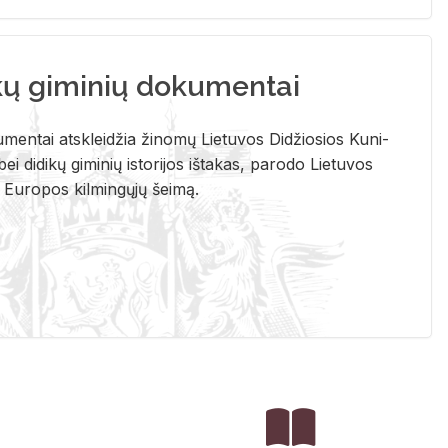
kų giminių dokumentai
u­men­tai at­sklei­džia ži­no­mų Lie­tu­vos Di­džio­sios Ku­ni­
ei di­di­kų gi­mi­nių is­to­ri­jos iš­ta­kas, pa­ro­do Lie­tu­vos
į Eu­ro­pos kil­min­gų­jų šei­mą.