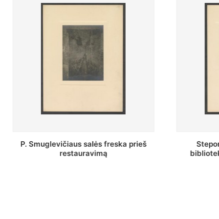
Stepono Batoro universiteto
Baltosio
bibliotekos Profesorių skaitykla