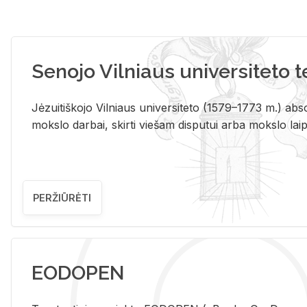
Senojo Vilniaus universiteto 
Jėzuitiškojo Vilniaus universiteto (1579–1773 m.) absol
mokslo darbai, skirti viešam disputui arba mokslo laips
PERŽIŪRĖTI
EODOPEN