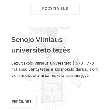
RODYTI VISUS
Senojo Vilniaus
universiteto tezės
Jėzuitiškojo Vilniaus universiteto (1579–1773
m.) absolventų tezės ir kiti mokslo darbai, skirti
viešam disputui arba mokslo laipsniui įgyti.
PERŽIŪRĖTI