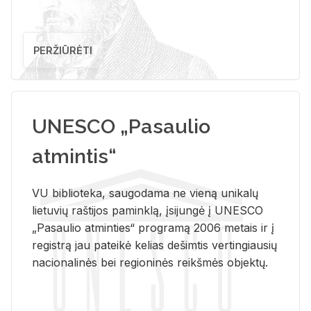
PERŽIŪRĖTI
UNESCO „Pasaulio
atmintis“
VU biblioteka, saugodama ne vieną unikalų
lietuvių raštijos paminklą, įsijungė į UNESCO
„Pasaulio atminties“ programą 2006 metais ir į
registrą jau pateikė kelias dešimtis vertingiausių
nacionalinės bei regioninės reikšmės objektų.