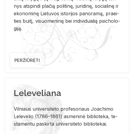
nys at­spin­di pla­čią po­li­ti­nę, ju­ri­di­nę, so­cia­li­nę ir
eko­no­mi­nę Lie­tu­vos is­to­ri­jos pa­no­ra­mą, pra­ei­
ties bui­tį, vi­suo­me­ni­nę bei in­di­vi­dua­lią psi­cho­lo­
gi­ją.
PERŽIŪRĖTI
Leleveliana
Vil­niaus uni­ver­si­te­to pro­fe­so­riaus Jo­a­chi­mo
Le­le­ve­lio (1786–1861) as­me­ni­nė bi­b­lio­te­ka, te­
sta­men­tu pa­skir­ta uni­ver­si­te­to bi­b­lio­te­kai.