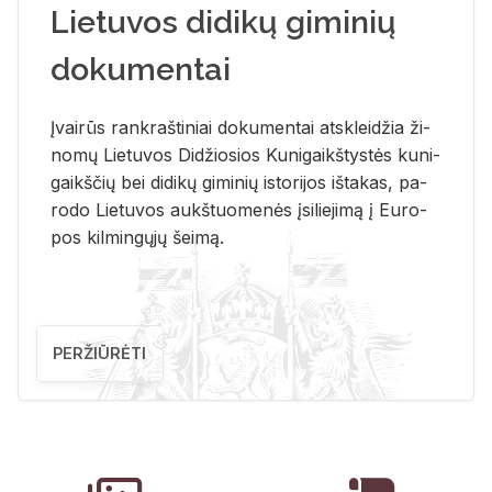
Lietuvos didikų giminių
dokumentai
Įvai­rūs rank­raš­ti­niai do­ku­men­tai at­sklei­džia ži­
no­mų Lie­tu­vos Di­džio­sios Ku­ni­gaikš­tys­tės ku­ni­
gaikš­čių bei di­di­kų gi­mi­nių is­to­ri­jos iš­ta­kas, pa­
ro­do Lie­tu­vos aukš­tuo­me­nės įsi­lie­ji­mą į Eu­ro­
pos kil­min­gų­jų šei­mą.
PERŽIŪRĖTI