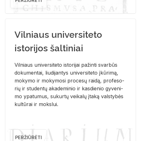
PERŽIŪRĖTI
Vilniaus universiteto
istorijos šaltiniai
Vil­niaus uni­ver­si­te­to is­to­ri­jai pa­žin­ti svar­būs
do­ku­men­tai, liu­di­jan­tys uni­ver­si­te­to įkū­ri­mą,
mo­ky­mo ir mo­ky­mo­si pro­ce­sų rai­dą, pro­fe­so­
rių ir stu­den­tų aka­de­mi­nio ir kas­die­nio gy­ve­ni­
mo ypa­tu­mus, su­kur­tų vei­ka­lų įta­ką vals­ty­bės
kul­tū­rai ir moks­lui.
PERŽIŪRĖTI