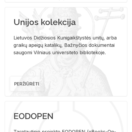
Unijos kolekcija
Lietuvos Didžiosios Kunigaikštystės unitų, arba
graikų apeigų katalikų, Bažnyčios dokumentai
saugomi Vilniaus universiteto bibliotekoje.
PERŽIŪRĖTI
EODOPEN
Tarp­tau­ti­nio pro­jek­to EO­DO­PEN (eBo­oks-On-