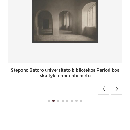
P. Smuglevičiaus salės lubų fragmentas prieš
restauravimą