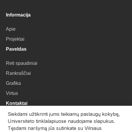
Informacija
Apie
Projektai
Paveldas
Reti spaudiniai
Rankraščiai
Grafika
Virtus
Kontaktai
Siekdami užtikrinti jums teikiamų paslaugų kokybę,
VU Biblioteka
Universiteto tinklalapiuose naudojame slapukus.
Universiteto g. 3, LT-01122, Vilnius
Tęsdami naršymą jūs sutinkate su Vilniaus