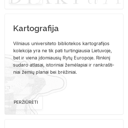
Kartografija
Vil­niaus uni­ver­si­te­to bi­b­lio­te­kos kar­to­gra­fi­jos
ko­lek­ci­ja yra ne tik pati tur­tin­giau­sia Lie­tu­vo­je,
bet ir vie­na įdo­miau­sių Rytų Eu­ro­po­je. Rin­ki­nį
su­da­ro at­la­sai, is­to­ri­niai že­mė­la­piai ir rank­raš­ti­
niai že­mių pla­nai bei brė­ži­niai.
PERŽIŪRĖTI