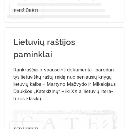
PERŽIŪRĖTI
Lietuvių raštijos
paminklai
Rank­raš­čiai ir spaus­din­ti do­ku­men­tai, pa­ro­dan­
tys lie­tu­viš­kų raš­tų rai­dą nuo se­niau­sių kny­gų
lie­tu­vių kal­ba – Mar­ty­no Ma­žvy­do ir Mi­ka­lo­jaus
Dauk­šos „Ka­te­kiz­mų“ – iki XX a. lie­tu­vių li­te­ra­
tū­ros kla­si­kų.