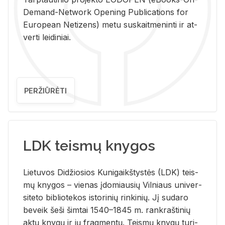
De­mand-Ne­twork Ope­ning Pub­li­ca­tions for
Eu­ro­pe­an Ne­ti­zens) metu su­skait­me­nin­ti ir at­
ver­ti lei­di­niai.
PERŽIŪRĖTI
LDK teismų knygos
Lie­tu­vos Di­džio­sios Ku­ni­gaikš­tys­tės (LDK) teis­
mų kny­gos – vie­nas įdo­miau­sių Vil­niaus uni­ver­
si­te­to bi­b­lio­te­kos is­to­ri­nių rin­ki­nių. Jį su­da­ro
be­veik šeši šim­tai 1540–1845 m. rank­raš­ti­nių
aktų kny­gų ir jų frag­men­tų. Teis­mų kny­gų tu­ri­