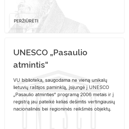
PERŽIŪRĖTI
UNESCO „Pasaulio
atmintis“
VU biblioteka, saugodama ne vieną unikalų
lietuvių raštijos paminklą, įsijungė į UNESCO
„Pasaulio atminties“ programą 2006 metais ir į
registrą jau pateikė kelias dešimtis vertingiausių
nacionalinės bei regioninės reikšmės objektų.