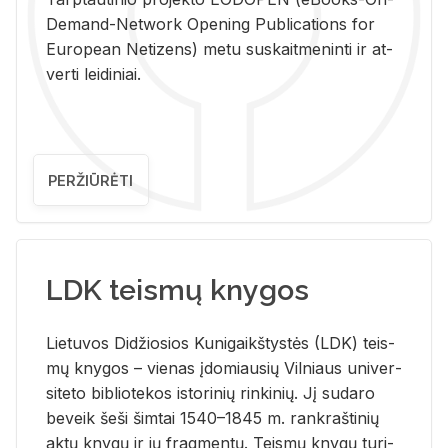
De­mand-Ne­twork Ope­ning Pub­li­ca­tions for
Eu­ro­pe­an Ne­ti­zens) metu su­skait­me­nin­ti ir at­
ver­ti lei­di­niai.
PERŽIŪRĖTI
LDK teismų knygos
Lie­tu­vos Di­džio­sios Ku­ni­gaikš­tys­tės (LDK) teis­
mų kny­gos – vie­nas įdo­miau­sių Vil­niaus uni­ver­
si­te­to bi­b­lio­te­kos is­to­ri­nių rin­ki­nių. Jį su­da­ro
be­veik šeši šim­tai 1540–1845 m. rank­raš­ti­nių
aktų kny­gų ir jų frag­men­tų. Teis­mų kny­gų tu­ri­