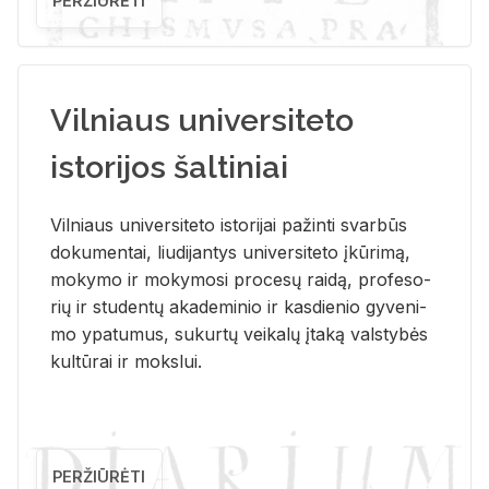
PERŽIŪRĖTI
Vilniaus universiteto
istorijos šaltiniai
Vil­niaus uni­ver­si­te­to is­to­ri­jai pa­žin­ti svar­būs
do­ku­men­tai, liu­di­jan­tys uni­ver­si­te­to įkū­ri­mą,
mo­ky­mo ir mo­ky­mo­si pro­ce­sų rai­dą, pro­fe­so­
rių ir stu­den­tų aka­de­mi­nio ir kas­die­nio gy­ve­ni­
mo ypa­tu­mus, su­kur­tų vei­ka­lų įta­ką vals­ty­bės
kul­tū­rai ir moks­lui.
PERŽIŪRĖTI