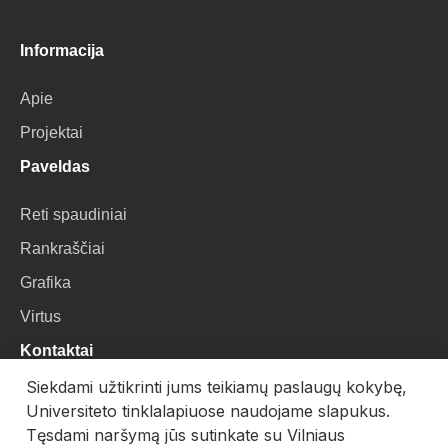
Informacija
Apie
Projektai
Paveldas
Reti spaudiniai
Rankraščiai
Grafika
Virtus
Kontaktai
Siekdami užtikrinti jums teikiamų paslaugų kokybę,
VU Biblioteka
Universiteto tinklalapiuose naudojame slapukus.
Universiteto g. 3, LT-01122, Vilnius
Tęsdami naršymą jūs sutinkate su Vilniaus