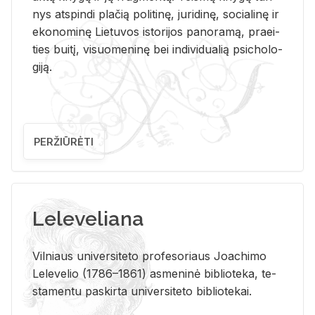
nys at­spin­di pla­čią po­li­ti­nę, ju­ri­di­nę, so­cia­li­nę ir
eko­no­mi­nę Lie­tu­vos is­to­ri­jos pa­no­ra­mą, pra­ei­
ties bui­tį, vi­suo­me­ni­nę bei in­di­vi­dua­lią psi­cho­lo­
gi­ją.
PERŽIŪRĖTI
Leleveliana
Vil­niaus uni­ver­si­te­to pro­fe­so­riaus Jo­a­chi­mo
Le­le­ve­lio (1786–1861) as­me­ni­nė bi­b­lio­te­ka, te­
sta­men­tu pa­skir­ta uni­ver­si­te­to bi­b­lio­te­kai.