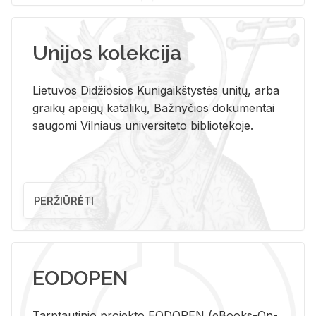
Unijos kolekcija
Lietuvos Didžiosios Kunigaikštystės unitų, arba
graikų apeigų katalikų, Bažnyčios dokumentai
saugomi Vilniaus universiteto bibliotekoje.
PERŽIŪRĖTI
EODOPEN
Tarp­tau­ti­nio pro­jek­to EO­DO­PEN (eBo­oks-On-