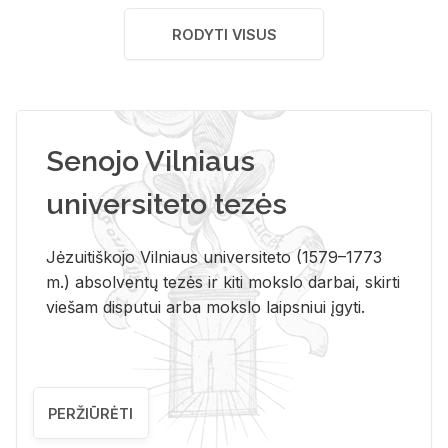
RODYTI VISUS
Senojo Vilniaus
universiteto tezės
Jėzuitiškojo Vilniaus universiteto (1579–1773
m.) absolventų tezės ir kiti mokslo darbai, skirti
viešam disputui arba mokslo laipsniui įgyti.
PERŽIŪRĖTI