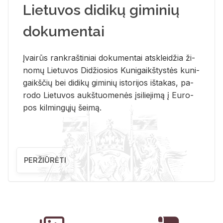
Lietuvos didikų giminių
dokumentai
Įvai­rūs rank­raš­ti­niai do­ku­men­tai at­sklei­džia ži­
no­mų Lie­tu­vos Di­džio­sios Ku­ni­gaikš­tys­tės ku­ni­
gaikš­čių bei di­di­kų gi­mi­nių is­to­ri­jos iš­ta­kas, pa­
ro­do Lie­tu­vos aukš­tuo­me­nės įsi­lie­ji­mą į Eu­ro­
pos kil­min­gų­jų šei­mą.
PERŽIŪRĖTI