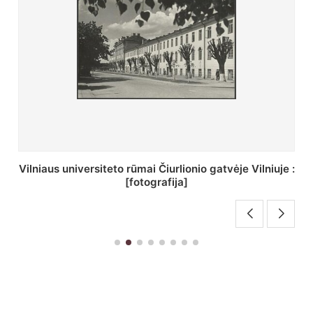
St. Batoro universiteto J. Pilsudskio kolegija :
[fotografija]