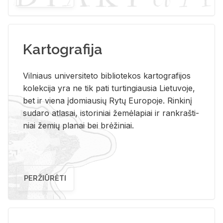
Kartografija
Vil­niaus uni­ver­si­te­to bi­b­lio­te­kos kar­to­gra­fi­jos
ko­lek­ci­ja yra ne tik pati tur­tin­giau­sia Lie­tu­vo­je,
bet ir vie­na įdo­miau­sių Rytų Eu­ro­po­je. Rin­ki­nį
su­da­ro at­la­sai, is­to­ri­niai že­mė­la­piai ir rank­raš­ti­
niai že­mių pla­nai bei brė­ži­niai.
PERŽIŪRĖTI