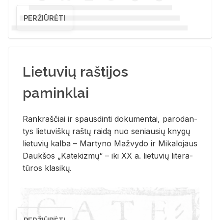
PERŽIŪRĖTI
Lietuvių raštijos
paminklai
Rank­raš­čiai ir spaus­din­ti do­ku­men­tai, pa­ro­dan­
tys lie­tu­viš­kų raš­tų rai­dą nuo se­niau­sių kny­gų
lie­tu­vių kal­ba – Mar­ty­no Ma­žvy­do ir Mi­ka­lo­jaus
Dauk­šos „Ka­te­kiz­mų“ – iki XX a. lie­tu­vių li­te­ra­
tū­ros kla­si­kų.