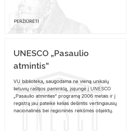
PERŽIŪRĖTI
UNESCO „Pasaulio
atmintis“
VU biblioteka, saugodama ne vieną unikalų
lietuvių raštijos paminklą, įsijungė į UNESCO
„Pasaulio atminties“ programą 2006 metais ir į
registrą jau pateikė kelias dešimtis vertingiausių
nacionalinės bei regioninės reikšmės objektų.