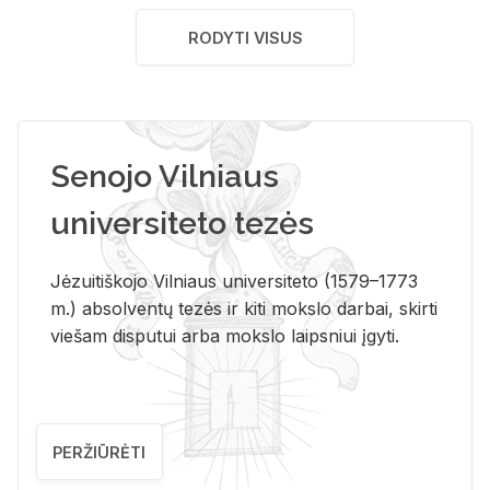
RODYTI VISUS
Senojo Vilniaus
universiteto tezės
Jėzuitiškojo Vilniaus universiteto (1579–1773
m.) absolventų tezės ir kiti mokslo darbai, skirti
viešam disputui arba mokslo laipsniui įgyti.
PERŽIŪRĖTI