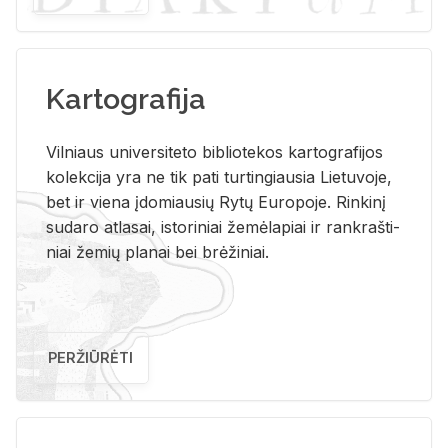
Kartografija
Vil­niaus uni­ver­si­te­to bi­b­lio­te­kos kar­to­gra­fi­jos
ko­lek­ci­ja yra ne tik pati tur­tin­giau­sia Lie­tu­vo­je,
bet ir vie­na įdo­miau­sių Rytų Eu­ro­po­je. Rin­ki­nį
su­da­ro at­la­sai, is­to­ri­niai že­mė­la­piai ir rank­raš­ti­
niai že­mių pla­nai bei brė­ži­niai.
PERŽIŪRĖTI