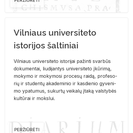
PERŽIŪRĖTI
Vilniaus universiteto
istorijos šaltiniai
Vil­niaus uni­ver­si­te­to is­to­ri­jai pa­žin­ti svar­būs
do­ku­men­tai, liu­di­jan­tys uni­ver­si­te­to įkū­ri­mą,
mo­ky­mo ir mo­ky­mo­si pro­ce­sų rai­dą, pro­fe­so­
rių ir stu­den­tų aka­de­mi­nio ir kas­die­nio gy­ve­ni­
mo ypa­tu­mus, su­kur­tų vei­ka­lų įta­ką vals­ty­bės
kul­tū­rai ir moks­lui.
PERŽIŪRĖTI