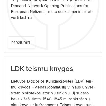
De­mand-Ne­twork Ope­ning Pub­li­ca­tions for
Eu­ro­pe­an Ne­ti­zens) metu su­skait­me­nin­ti ir at­
ver­ti lei­di­niai.
PERŽIŪRĖTI
LDK teismų knygos
Lie­tu­vos Di­džio­sios Ku­ni­gaikš­tys­tės (LDK) teis­
mų kny­gos – vie­nas įdo­miau­sių Vil­niaus uni­ver­
si­te­to bi­b­lio­te­kos is­to­ri­nių rin­ki­nių. Jį su­da­ro
be­veik šeši šim­tai 1540–1845 m. rank­raš­ti­nių
aktų kny­gų ir jų frag­men­tų. Teis­mų kny­gų tu­ri­