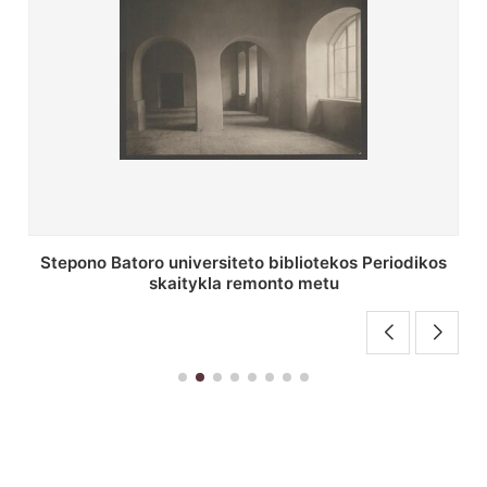
ikos
P. Smuglevičiaus salė Stepono Batoro universiteto
bibliotekos laikotarpiu