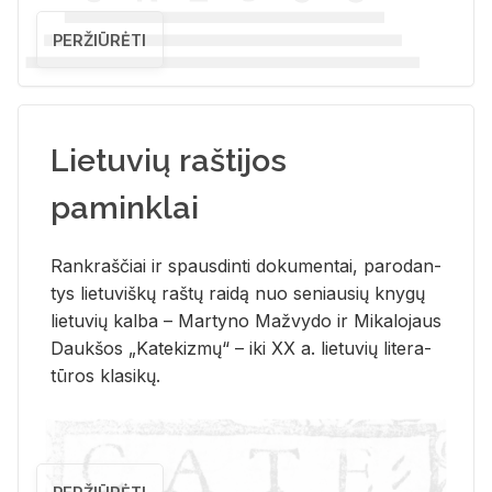
PERŽIŪRĖTI
Lietuvių raštijos
paminklai
Rank­raš­čiai ir spaus­din­ti do­ku­men­tai, pa­ro­dan­
tys lie­tu­viš­kų raš­tų rai­dą nuo se­niau­sių kny­gų
lie­tu­vių kal­ba – Mar­ty­no Ma­žvy­do ir Mi­ka­lo­jaus
Dauk­šos „Ka­te­kiz­mų“ – iki XX a. lie­tu­vių li­te­ra­
tū­ros kla­si­kų.