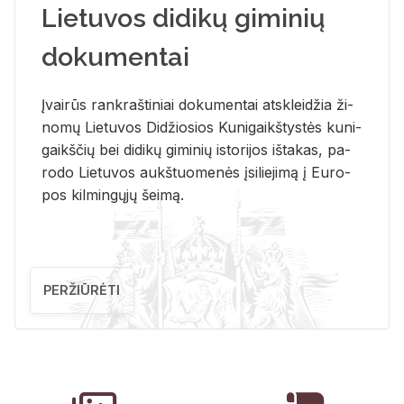
Lietuvos didikų giminių
dokumentai
Įvai­rūs rank­raš­ti­niai do­ku­men­tai at­sklei­džia ži­
no­mų Lie­tu­vos Di­džio­sios Ku­ni­gaikš­tys­tės ku­ni­
gaikš­čių bei di­di­kų gi­mi­nių is­to­ri­jos iš­ta­kas, pa­
ro­do Lie­tu­vos aukš­tuo­me­nės įsi­lie­ji­mą į Eu­ro­
pos kil­min­gų­jų šei­mą.
PERŽIŪRĖTI