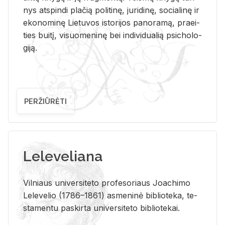
nys at­spin­di pla­čią po­li­ti­nę, ju­ri­di­nę, so­cia­li­nę ir
eko­no­mi­nę Lie­tu­vos is­to­ri­jos pa­no­ra­mą, pra­ei­
ties bui­tį, vi­suo­me­ni­nę bei in­di­vi­dua­lią psi­cho­lo­
gi­ją.
PERŽIŪRĖTI
Leleveliana
Vil­niaus uni­ver­si­te­to pro­fe­so­riaus Jo­a­chi­mo
Le­le­ve­lio (1786–1861) as­me­ni­nė bi­b­lio­te­ka, te­
sta­men­tu pa­skir­ta uni­ver­si­te­to bi­b­lio­te­kai.