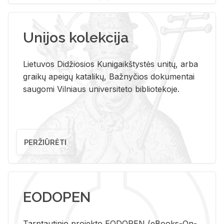
Unijos kolekcija
Lietuvos Didžiosios Kunigaikštystės unitų, arba
graikų apeigų katalikų, Bažnyčios dokumentai
saugomi Vilniaus universiteto bibliotekoje.
PERŽIŪRĖTI
EODOPEN
Tarp­tau­ti­nio pro­jek­to EO­DO­PEN (eBo­oks-On-