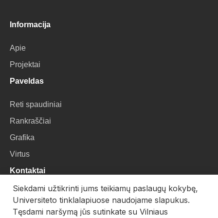
Informacija
Apie
Projektai
Paveldas
Reti spaudiniai
Rankraščiai
Grafika
Virtus
Kontaktai
Siekdami užtikrinti jums teikiamų paslaugų kokybę,
VU Biblioteka
Universiteto tinklalapiuose naudojame slapukus.
Universiteto g. 3, LT-01122, Vilnius
Tęsdami naršymą jūs sutinkate su Vilniaus