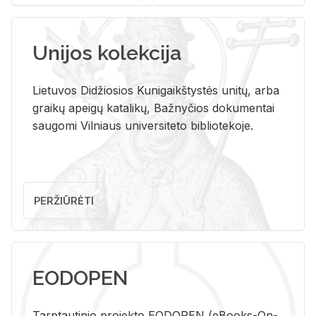
Unijos kolekcija
Lietuvos Didžiosios Kunigaikštystės unitų, arba
graikų apeigų katalikų, Bažnyčios dokumentai
saugomi Vilniaus universiteto bibliotekoje.
PERŽIŪRĖTI
EODOPEN
Tarp­tau­ti­nio pro­jek­to EO­DO­PEN (eBo­oks-On-