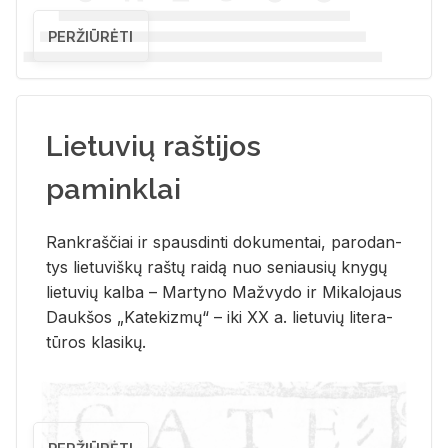
PERŽIŪRĖTI
Lietuvių raštijos
paminklai
Rank­raš­čiai ir spaus­din­ti do­ku­men­tai, pa­ro­dan­
tys lie­tu­viš­kų raš­tų rai­dą nuo se­niau­sių kny­gų
lie­tu­vių kal­ba – Mar­ty­no Ma­žvy­do ir Mi­ka­lo­jaus
Dauk­šos „Ka­te­kiz­mų“ – iki XX a. lie­tu­vių li­te­ra­
tū­ros kla­si­kų.