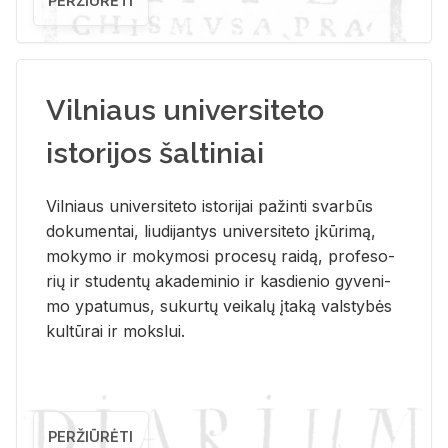
PERŽIŪRĖTI
Vilniaus universiteto
istorijos šaltiniai
Vil­niaus uni­ver­si­te­to is­to­ri­jai pa­žin­ti svar­būs
do­ku­men­tai, liu­di­jan­tys uni­ver­si­te­to įkū­ri­mą,
mo­ky­mo ir mo­ky­mo­si pro­ce­sų rai­dą, pro­fe­so­
rių ir stu­den­tų aka­de­mi­nio ir kas­die­nio gy­ve­ni­
mo ypa­tu­mus, su­kur­tų vei­ka­lų įta­ką vals­ty­bės
kul­tū­rai ir moks­lui.
PERŽIŪRĖTI