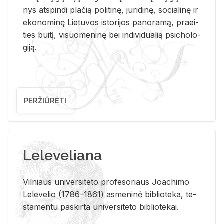
nys at­spin­di pla­čią po­li­ti­nę, ju­ri­di­nę, so­cia­li­nę ir
eko­no­mi­nę Lie­tu­vos is­to­ri­jos pa­no­ra­mą, pra­ei­
ties bui­tį, vi­suo­me­ni­nę bei in­di­vi­dua­lią psi­cho­lo­
gi­ją.
PERŽIŪRĖTI
Leleveliana
Vil­niaus uni­ver­si­te­to pro­fe­so­riaus Jo­a­chi­mo
Le­le­ve­lio (1786–1861) as­me­ni­nė bi­b­lio­te­ka, te­
sta­men­tu pa­skir­ta uni­ver­si­te­to bi­b­lio­te­kai.