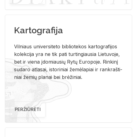
Kartografija
Vil­niaus uni­ver­si­te­to bi­b­lio­te­kos kar­to­gra­fi­jos
ko­lek­ci­ja yra ne tik pati tur­tin­giau­sia Lie­tu­vo­je,
bet ir vie­na įdo­miau­sių Rytų Eu­ro­po­je. Rin­ki­nį
su­da­ro at­la­sai, is­to­ri­niai že­mė­la­piai ir rank­raš­ti­
niai že­mių pla­nai bei brė­ži­niai.
PERŽIŪRĖTI