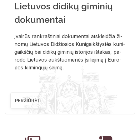
Lietuvos didikų giminių
dokumentai
Įvai­rūs rank­raš­ti­niai do­ku­men­tai at­sklei­džia ži­
no­mų Lie­tu­vos Di­džio­sios Ku­ni­gaikš­tys­tės ku­ni­
gaikš­čių bei di­di­kų gi­mi­nių is­to­ri­jos iš­ta­kas, pa­
ro­do Lie­tu­vos aukš­tuo­me­nės įsi­lie­ji­mą į Eu­ro­
pos kil­min­gų­jų šei­mą.
PERŽIŪRĖTI