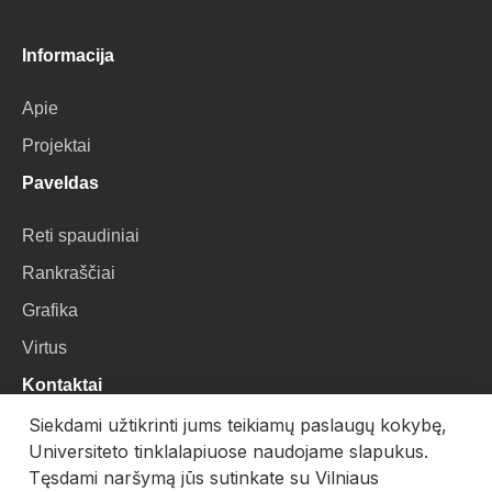
Informacija
Apie
Projektai
Paveldas
Reti spaudiniai
Rankraščiai
Grafika
Virtus
Kontaktai
Siekdami užtikrinti jums teikiamų paslaugų kokybę,
VU Biblioteka
Universiteto tinklalapiuose naudojame slapukus.
Universiteto g. 3, LT-01122, Vilnius
Tęsdami naršymą jūs sutinkate su Vilniaus