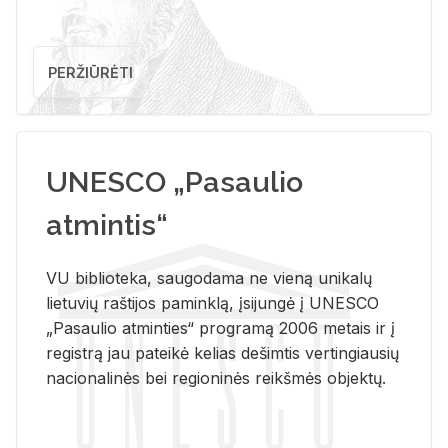
PERŽIŪRĖTI
UNESCO „Pasaulio
atmintis“
VU biblioteka, saugodama ne vieną unikalų
lietuvių raštijos paminklą, įsijungė į UNESCO
„Pasaulio atminties“ programą 2006 metais ir į
registrą jau pateikė kelias dešimtis vertingiausių
nacionalinės bei regioninės reikšmės objektų.