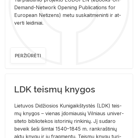
De­mand-Ne­twork Ope­ning Pub­li­ca­tions for
Eu­ro­pe­an Ne­ti­zens) metu su­skait­me­nin­ti ir at­
ver­ti lei­di­niai.
PERŽIŪRĖTI
LDK teismų knygos
Lie­tu­vos Di­džio­sios Ku­ni­gaikš­tys­tės (LDK) teis­
mų kny­gos – vie­nas įdo­miau­sių Vil­niaus uni­ver­
si­te­to bi­b­lio­te­kos is­to­ri­nių rin­ki­nių. Jį su­da­ro
be­veik šeši šim­tai 1540–1845 m. rank­raš­ti­nių
aktų kny­gų ir jų frag­men­tų. Teis­mų kny­gų tu­ri­