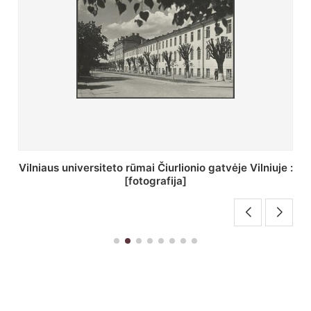
St. Batoro universiteto J. Pilsudskio kolegija :
[fotografija]