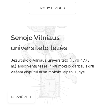
RODYTI VISUS
Senojo Vilniaus
universiteto tezės
Jėzuitiškojo Vilniaus universiteto (1579–1773
m.) absolventų tezės ir kiti mokslo darbai, skirti
viešam disputui arba mokslo laipsniui įgyti.
PERŽIŪRĖTI