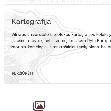
Kartografija
Vil­niaus uni­ver­si­te­to bi­b­lio­te­kos kar­to­gra­fi­jos ko­lek­c
giau­sia Lie­tu­vo­je, bet ir vie­na įdo­miau­sių Rytų Eu­ro­po­je
is­to­ri­niai že­mė­la­piai ir rank­raš­ti­niai že­mių pla­nai bei br
PERŽIŪRĖTI