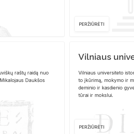
PERŽIŪRĖTI
Vilniaus univer
u­viš­kų raš­tų rai­dą nuo
Vil­niaus uni­ver­si­te­to is­to
 Mi­ka­lo­jaus Dauk­šos
to įkū­ri­mą, mo­ky­mo ir mo
de­mi­nio ir kas­die­nio gy­v
tū­rai ir moks­lui.
PERŽIŪRĖTI