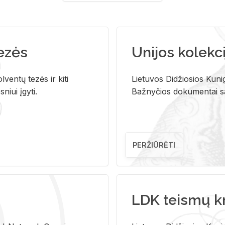
tezės
Unijos kolekci
ventų tezės ir kiti
Lietuvos Didžiosios Kunig
niui įgyti.
Bažnyčios dokumentai sau
PERŽIŪRĖTI
LDK teismų k