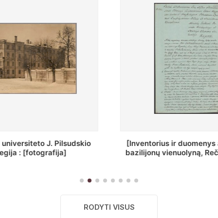
ius ir duomenys apie Selcų
„Wiadomośc Połockiey 
 vienuolyną, Rečycos pav.]
Dyecezyi..."
RODYTI VISUS