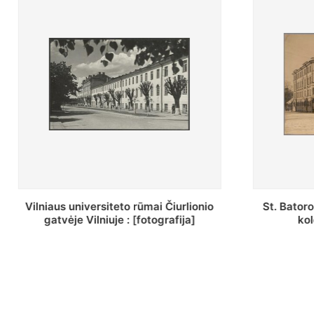
St. Batoro universiteto J. Pilsudskio
[Inventor
kolegija : [fotografija]
bazilijonų