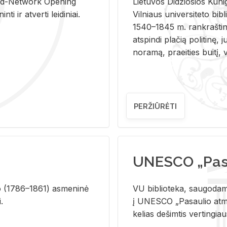
and-Ne­twork Ope­ning
Lie­tu­vos Di­džio­sios Ku­n
i ir at­ver­ti lei­di­niai.
Vil­niaus uni­ver­si­te­to bi­b­
1540–1845 m. rank­raš­ti­ni
at­spin­di pla­čią po­li­ti­nę, j
no­ra­mą, pra­ei­ties bui­tį, vi
PERŽIŪRĖTI
UNESCO „Pasa
­lio (1786–1861) as­me­ni­nė
VU biblioteka, saugodama 
i.
į UNESCO „Pasaulio atmin
kelias dešimtis vertingia