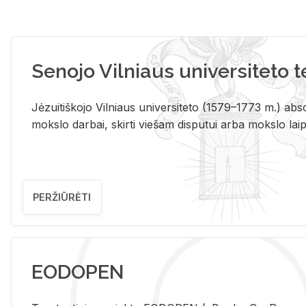
Senojo Vilniaus universiteto 
Jėzuitiškojo Vilniaus universiteto (1579–1773 m.) absol
mokslo darbai, skirti viešam disputui arba mokslo laips
PERŽIŪRĖTI
EODOPEN