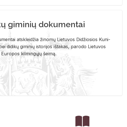
kų giminių dokumentai
u­men­tai at­sklei­džia ži­no­mų Lie­tu­vos Di­džio­sios Ku­ni­
ei di­di­kų gi­mi­nių is­to­ri­jos iš­ta­kas, pa­ro­do Lie­tu­vos
į Eu­ro­pos kil­min­gų­jų šei­mą.