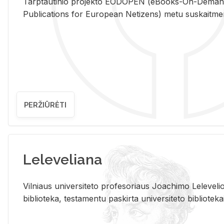
Tarp­tau­ti­nio pro­jek­to EO­DO­PEN (eBo­oks-On-De­m
Pub­li­ca­tions for Eu­ro­pe­an Ne­ti­zens) metu su­skait­me­nin­t
PERŽIŪRĖTI
Leleveliana
Vil­niaus uni­ver­si­te­to pro­fe­so­riaus Jo­a­chi­mo Le­le­ve
bi­b­lio­te­ka, te­sta­men­tu pa­skir­ta uni­ver­si­te­to bi­b­lio­te­ka