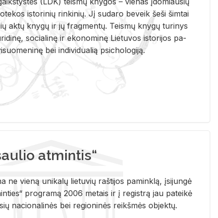
i­gaikš­tys­tės (LDK) teis­mų kny­gos – vie­nas įdo­miau­sių
lio­te­kos is­to­ri­nių rin­ki­nių. Jį su­da­ro be­veik šeši šim­tai
ų aktų kny­gų ir jų frag­men­tų. Teis­mų kny­gų tu­ri­nys
u­ri­di­nę, so­cia­li­nę ir eko­no­mi­nę Lie­tu­vos is­to­ri­jos pa­
­suo­me­ni­nę bei in­di­vi­dua­lią psi­cho­lo­gi­ją.
ulio atmintis“
ne vieną unikalų lietuvių raštijos paminklą, įsijungė
ties“ programą 2006 metais ir į registrą jau pateikė
usių nacionalinės bei regioninės reikšmės objektų.