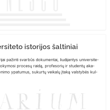
siteto istorijos šaltiniai
­ri­jai pa­žin­ti svar­būs do­ku­men­tai, liu­di­jan­tys uni­ver­si­te­
­ky­mo­si pro­ce­sų rai­dą, pro­fe­so­rių ir stu­den­tų aka­
e­ni­mo ypa­tu­mus, su­kur­tų vei­ka­lų įta­ką vals­ty­bės kul­