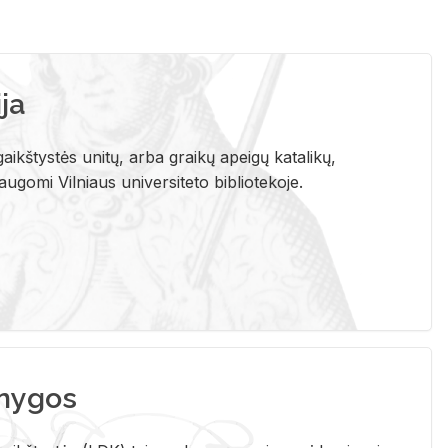
ja
aikštystės unitų, arba graikų apeigų katalikų,
gomi Vilniaus universiteto bibliotekoje.
nygos