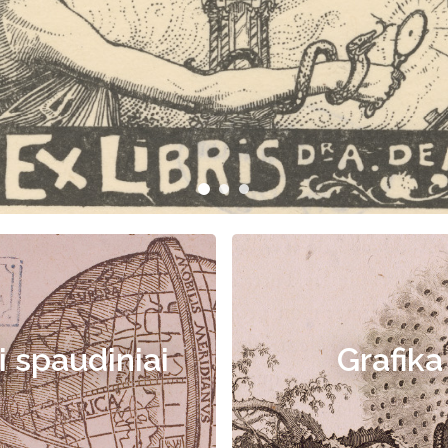
i spaudiniai
Grafika