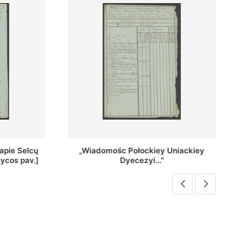
Uniackiey
Regestr Parochow Dekanatu
Brzeskiego