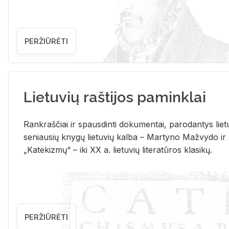
PERŽIŪRĖTI
Lietuvių raštijos paminklai
Rank­raš­čiai ir spaus­din­ti do­ku­men­tai, pa­ro­dan­tys lie­t
se­niau­sių kny­gų lie­tu­vių kal­ba – Mar­ty­no Ma­žvy­do ir
„Ka­te­kiz­mų“ – iki XX a. lie­tu­vių li­te­ra­tū­ros kla­si­kų.
PERŽIŪRĖTI