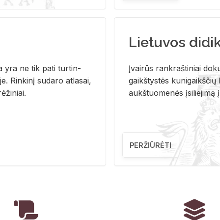
Lietuvos didi
i­ja yra ne tik pati tur­tin­
Įvai­rūs rank­raš­ti­niai do­k
. Rin­ki­nį su­da­ro at­la­sai,
gaikš­tys­tės ku­ni­gaikš­čių b
ė­ži­niai.
aukš­tuo­me­nės įsi­lie­ji­mą 
PERŽIŪRĖTI