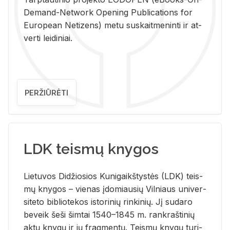
De­mand-Ne­twork Ope­ning Pub­li­ca­tions for
Eu­ro­pe­an Ne­ti­zens) metu su­skait­me­nin­ti ir at­
ver­ti lei­di­niai.
PERŽIŪRĖTI
LDK teismų knygos
Lie­tu­vos Di­džio­sios Ku­ni­gaikš­tys­tės (LDK) teis­
mų kny­gos – vie­nas įdo­miau­sių Vil­niaus uni­ver­
si­te­to bi­b­lio­te­kos is­to­ri­nių rin­ki­nių. Jį su­da­ro
be­veik šeši šim­tai 1540–1845 m. rank­raš­ti­nių
aktų kny­gų ir jų frag­men­tų. Teis­mų kny­gų tu­ri­