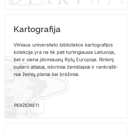
Kartografija
Vil­niaus uni­ver­si­te­to bi­b­lio­te­kos kar­to­gra­fi­jos
ko­lek­ci­ja yra ne tik pati tur­tin­giau­sia Lie­tu­vo­je,
bet ir vie­na įdo­miau­sių Rytų Eu­ro­po­je. Rin­ki­nį
su­da­ro at­la­sai, is­to­ri­niai že­mė­la­piai ir rank­raš­ti­
niai že­mių pla­nai bei brė­ži­niai.
PERŽIŪRĖTI