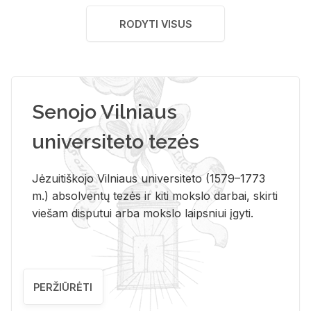
RODYTI VISUS
Senojo Vilniaus
universiteto tezės
Jėzuitiškojo Vilniaus universiteto (1579–1773
m.) absolventų tezės ir kiti mokslo darbai, skirti
viešam disputui arba mokslo laipsniui įgyti.
PERŽIŪRĖTI