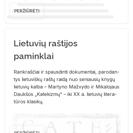
PERŽIŪRĖTI
Lietuvių raštijos
paminklai
Rank­raš­čiai ir spaus­din­ti do­ku­men­tai, pa­ro­dan­
tys lie­tu­viš­kų raš­tų rai­dą nuo se­niau­sių kny­gų
lie­tu­vių kal­ba – Mar­ty­no Ma­žvy­do ir Mi­ka­lo­jaus
Dauk­šos „Ka­te­kiz­mų“ – iki XX a. lie­tu­vių li­te­ra­
tū­ros kla­si­kų.