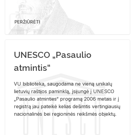
PERŽIŪRĖTI
UNESCO „Pasaulio
atmintis“
VU biblioteka, saugodama ne vieną unikalų
lietuvių raštijos paminklą, įsijungė į UNESCO
„Pasaulio atminties“ programą 2006 metais ir į
registrą jau pateikė kelias dešimtis vertingiausių
nacionalinės bei regioninės reikšmės objektų.