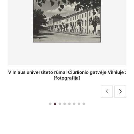
St. Batoro universiteto J. Pilsudskio kolegija :
[fotografija]