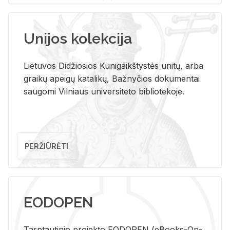
Unijos kolekcija
Lietuvos Didžiosios Kunigaikštystės unitų, arba
graikų apeigų katalikų, Bažnyčios dokumentai
saugomi Vilniaus universiteto bibliotekoje.
PERŽIŪRĖTI
EODOPEN
Tarp­tau­ti­nio pro­jek­to EO­DO­PEN (eBo­oks-On-