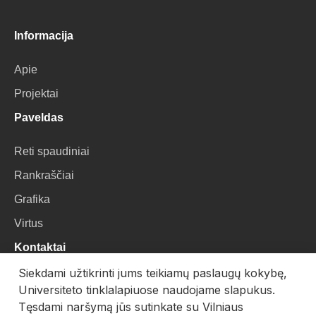
Informacija
Apie
Projektai
Paveldas
Reti spaudiniai
Rankraščiai
Grafika
Virtus
Kontaktai
Siekdami užtikrinti jums teikiamų paslaugų kokybę,
VU Biblioteka
Universiteto tinklalapiuose naudojame slapukus.
Universiteto g. 3, LT-01122, Vilnius
Tęsdami naršymą jūs sutinkate su Vilniaus