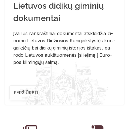
Lietuvos didikų giminių
dokumentai
Įvai­rūs rank­raš­ti­niai do­ku­men­tai at­sklei­džia ži­
no­mų Lie­tu­vos Di­džio­sios Ku­ni­gaikš­tys­tės ku­ni­
gaikš­čių bei di­di­kų gi­mi­nių is­to­ri­jos iš­ta­kas, pa­
ro­do Lie­tu­vos aukš­tuo­me­nės įsi­lie­ji­mą į Eu­ro­
pos kil­min­gų­jų šei­mą.
PERŽIŪRĖTI