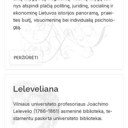
nys at­spin­di pla­čią po­li­ti­nę, ju­ri­di­nę, so­cia­li­nę ir
eko­no­mi­nę Lie­tu­vos is­to­ri­jos pa­no­ra­mą, pra­ei­
ties bui­tį, vi­suo­me­ni­nę bei in­di­vi­dua­lią psi­cho­lo­
gi­ją.
PERŽIŪRĖTI
Leleveliana
Vil­niaus uni­ver­si­te­to pro­fe­so­riaus Jo­a­chi­mo
Le­le­ve­lio (1786–1861) as­me­ni­nė bi­b­lio­te­ka, te­
sta­men­tu pa­skir­ta uni­ver­si­te­to bi­b­lio­te­kai.