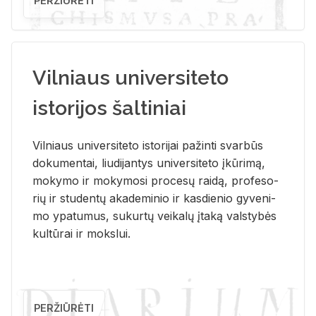
PERŽIŪRĖTI
Vilniaus universiteto
istorijos šaltiniai
Vil­niaus uni­ver­si­te­to is­to­ri­jai pa­žin­ti svar­būs
do­ku­men­tai, liu­di­jan­tys uni­ver­si­te­to įkū­ri­mą,
mo­ky­mo ir mo­ky­mo­si pro­ce­sų rai­dą, pro­fe­so­
rių ir stu­den­tų aka­de­mi­nio ir kas­die­nio gy­ve­ni­
mo ypa­tu­mus, su­kur­tų vei­ka­lų įta­ką vals­ty­bės
kul­tū­rai ir moks­lui.
PERŽIŪRĖTI