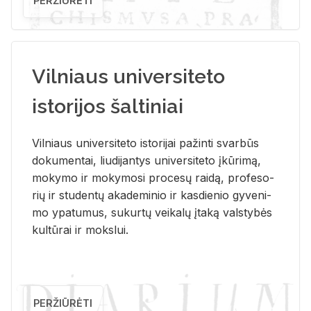
PERŽIŪRĖTI
Vilniaus universiteto
istorijos šaltiniai
Vil­niaus uni­ver­si­te­to is­to­ri­jai pa­žin­ti svar­būs
do­ku­men­tai, liu­di­jan­tys uni­ver­si­te­to įkū­ri­mą,
mo­ky­mo ir mo­ky­mo­si pro­ce­sų rai­dą, pro­fe­so­
rių ir stu­den­tų aka­de­mi­nio ir kas­die­nio gy­ve­ni­
mo ypa­tu­mus, su­kur­tų vei­ka­lų įta­ką vals­ty­bės
kul­tū­rai ir moks­lui.
PERŽIŪRĖTI