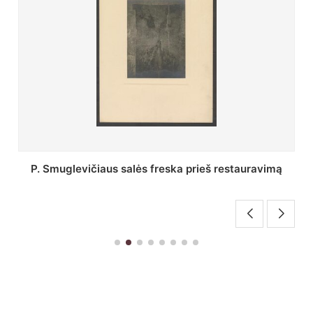
mą
Stepono Batoro universiteto bibliotekos Profesorių
skaitykla