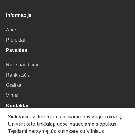
Informacija
Apie
Projektai
Paveldas
Reti spaudiniai
Rankraščiai
Grafika
Virtus
Kontaktai
Siekdami užtikrinti jums teikiamų paslaugų kokybę,
VU Biblioteka
Universiteto tinklalapiuose naudojame slapukus.
Universiteto g. 3, LT-01122, Vilnius
Tęsdami naršymą jūs sutinkate su Vilniaus