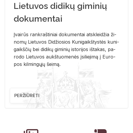
Lietuvos didikų giminių
dokumentai
Įvai­rūs rank­raš­ti­niai do­ku­men­tai at­sklei­džia ži­
no­mų Lie­tu­vos Di­džio­sios Ku­ni­gaikš­tys­tės ku­ni­
gaikš­čių bei di­di­kų gi­mi­nių is­to­ri­jos iš­ta­kas, pa­
ro­do Lie­tu­vos aukš­tuo­me­nės įsi­lie­ji­mą į Eu­ro­
pos kil­min­gų­jų šei­mą.
PERŽIŪRĖTI