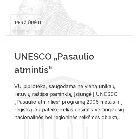
PERŽIŪRĖTI
UNESCO „Pasaulio
atmintis“
VU biblioteka, saugodama ne vieną unikalų
lietuvių raštijos paminklą, įsijungė į UNESCO
„Pasaulio atminties“ programą 2006 metais ir į
registrą jau pateikė kelias dešimtis vertingiausių
nacionalinės bei regioninės reikšmės objektų.