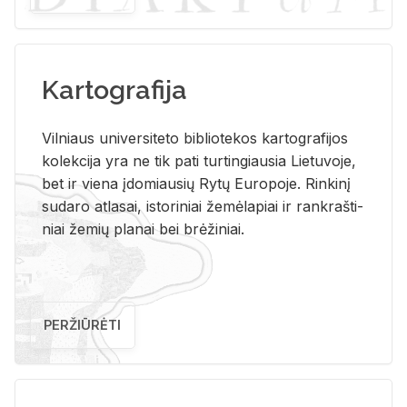
Kartografija
Vil­niaus uni­ver­si­te­to bi­b­lio­te­kos kar­to­gra­fi­jos
ko­lek­ci­ja yra ne tik pati tur­tin­giau­sia Lie­tu­vo­je,
bet ir vie­na įdo­miau­sių Rytų Eu­ro­po­je. Rin­ki­nį
su­da­ro at­la­sai, is­to­ri­niai že­mė­la­piai ir rank­raš­ti­
niai že­mių pla­nai bei brė­ži­niai.
PERŽIŪRĖTI