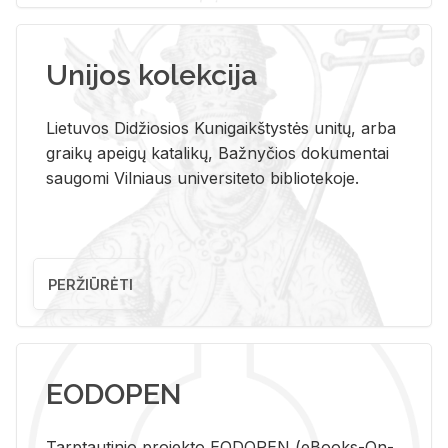
Unijos kolekcija
Lietuvos Didžiosios Kunigaikštystės unitų, arba
graikų apeigų katalikų, Bažnyčios dokumentai
saugomi Vilniaus universiteto bibliotekoje.
PERŽIŪRĖTI
EODOPEN
Tarp­tau­ti­nio pro­jek­to EO­DO­PEN (eBo­oks-On-