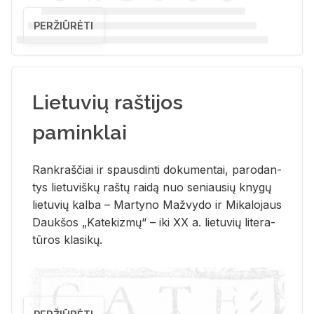
PERŽIŪRĖTI
Lietuvių raštijos
paminklai
Rank­raš­čiai ir spaus­din­ti do­ku­men­tai, pa­ro­dan­
tys lie­tu­viš­kų raš­tų rai­dą nuo se­niau­sių kny­gų
lie­tu­vių kal­ba – Mar­ty­no Ma­žvy­do ir Mi­ka­lo­jaus
Dauk­šos „Ka­te­kiz­mų“ – iki XX a. lie­tu­vių li­te­ra­
tū­ros kla­si­kų.