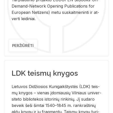
De­mand-Ne­twork Ope­ning Pub­li­ca­tions for
Eu­ro­pe­an Ne­ti­zens) metu su­skait­me­nin­ti ir at­
ver­ti lei­di­niai.
PERŽIŪRĖTI
LDK teismų knygos
Lie­tu­vos Di­džio­sios Ku­ni­gaikš­tys­tės (LDK) teis­
mų kny­gos – vie­nas įdo­miau­sių Vil­niaus uni­ver­
si­te­to bi­b­lio­te­kos is­to­ri­nių rin­ki­nių. Jį su­da­ro
be­veik šeši šim­tai 1540–1845 m. rank­raš­ti­nių
aktų kny­gų ir jų frag­men­tų. Teis­mų kny­gų tu­ri­