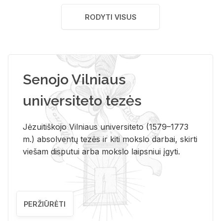
RODYTI VISUS
Senojo Vilniaus
universiteto tezės
Jėzuitiškojo Vilniaus universiteto (1579–1773
m.) absolventų tezės ir kiti mokslo darbai, skirti
viešam disputui arba mokslo laipsniui įgyti.
PERŽIŪRĖTI