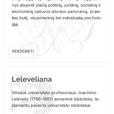
nys at­spin­di pla­čią po­li­ti­nę, ju­ri­di­nę, so­cia­li­nę ir
eko­no­mi­nę Lie­tu­vos is­to­ri­jos pa­no­ra­mą, pra­ei­
ties bui­tį, vi­suo­me­ni­nę bei in­di­vi­dua­lią psi­cho­lo­
gi­ją.
PERŽIŪRĖTI
Leleveliana
Vil­niaus uni­ver­si­te­to pro­fe­so­riaus Jo­a­chi­mo
Le­le­ve­lio (1786–1861) as­me­ni­nė bi­b­lio­te­ka, te­
sta­men­tu pa­skir­ta uni­ver­si­te­to bi­b­lio­te­kai.