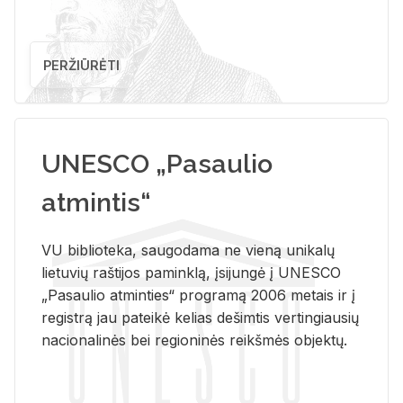
PERŽIŪRĖTI
UNESCO „Pasaulio
atmintis“
VU biblioteka, saugodama ne vieną unikalų
lietuvių raštijos paminklą, įsijungė į UNESCO
„Pasaulio atminties“ programą 2006 metais ir į
registrą jau pateikė kelias dešimtis vertingiausių
nacionalinės bei regioninės reikšmės objektų.