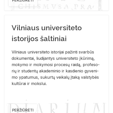
PERŽIŪRĖTI
Vilniaus universiteto
istorijos šaltiniai
Vil­niaus uni­ver­si­te­to is­to­ri­jai pa­žin­ti svar­būs
do­ku­men­tai, liu­di­jan­tys uni­ver­si­te­to įkū­ri­mą,
mo­ky­mo ir mo­ky­mo­si pro­ce­sų rai­dą, pro­fe­so­
rių ir stu­den­tų aka­de­mi­nio ir kas­die­nio gy­ve­ni­
mo ypa­tu­mus, su­kur­tų vei­ka­lų įta­ką vals­ty­bės
kul­tū­rai ir moks­lui.
PERŽIŪRĖTI