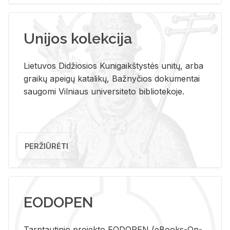
Unijos kolekcija
Lietuvos Didžiosios Kunigaikštystės unitų, arba
graikų apeigų katalikų, Bažnyčios dokumentai
saugomi Vilniaus universiteto bibliotekoje.
PERŽIŪRĖTI
EODOPEN
Tarp­tau­ti­nio pro­jek­to EO­DO­PEN (eBo­oks-On-