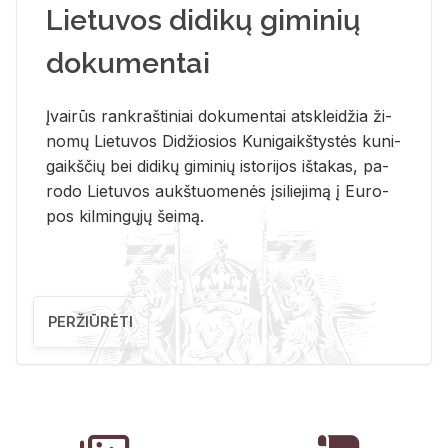
Lietuvos didikų giminių
dokumentai
Įvai­rūs rank­raš­ti­niai do­ku­men­tai at­sklei­džia ži­
no­mų Lie­tu­vos Di­džio­sios Ku­ni­gaikš­tys­tės ku­ni­
gaikš­čių bei di­di­kų gi­mi­nių is­to­ri­jos iš­ta­kas, pa­
ro­do Lie­tu­vos aukš­tuo­me­nės įsi­lie­ji­mą į Eu­ro­
pos kil­min­gų­jų šei­mą.
PERŽIŪRĖTI