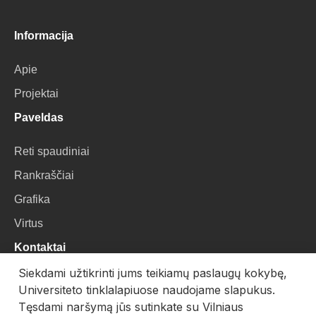
Informacija
Apie
Projektai
Paveldas
Reti spaudiniai
Rankraščiai
Grafika
Virtus
Kontaktai
Siekdami užtikrinti jums teikiamų paslaugų kokybę,
VU Biblioteka
Universiteto tinklalapiuose naudojame slapukus.
Universiteto g. 3, LT-01122, Vilnius
Tęsdami naršymą jūs sutinkate su Vilniaus