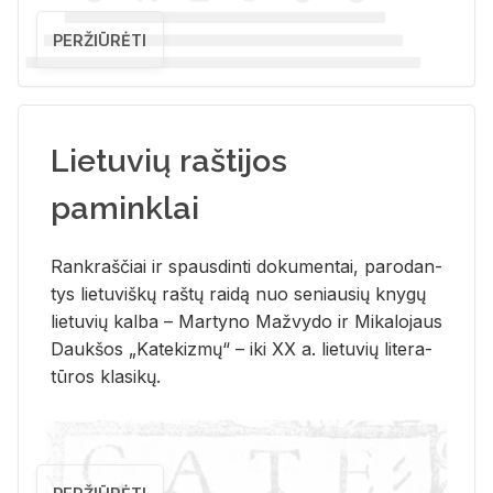
PERŽIŪRĖTI
Lietuvių raštijos
paminklai
Rank­raš­čiai ir spaus­din­ti do­ku­men­tai, pa­ro­dan­
tys lie­tu­viš­kų raš­tų rai­dą nuo se­niau­sių kny­gų
lie­tu­vių kal­ba – Mar­ty­no Ma­žvy­do ir Mi­ka­lo­jaus
Dauk­šos „Ka­te­kiz­mų“ – iki XX a. lie­tu­vių li­te­ra­
tū­ros kla­si­kų.