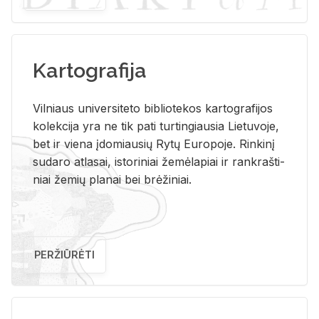
Kartografija
Vil­niaus uni­ver­si­te­to bi­b­lio­te­kos kar­to­gra­fi­jos
ko­lek­ci­ja yra ne tik pati tur­tin­giau­sia Lie­tu­vo­je,
bet ir vie­na įdo­miau­sių Rytų Eu­ro­po­je. Rin­ki­nį
su­da­ro at­la­sai, is­to­ri­niai že­mė­la­piai ir rank­raš­ti­
niai že­mių pla­nai bei brė­ži­niai.
PERŽIŪRĖTI