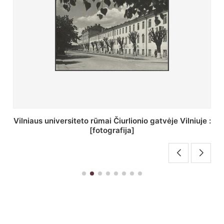
St. Batoro universiteto J. Pilsudskio kolegija :
[fotografija]