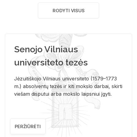
RODYTI VISUS
Senojo Vilniaus
universiteto tezės
Jėzuitiškojo Vilniaus universiteto (1579–1773
m.) absolventų tezės ir kiti mokslo darbai, skirti
viešam disputui arba mokslo laipsniui įgyti.
PERŽIŪRĖTI