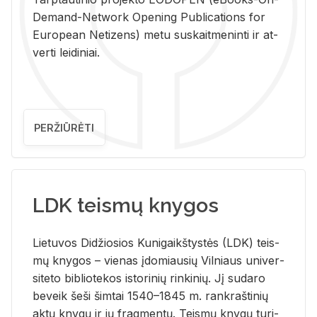
De­mand-Ne­twork Ope­ning Pub­li­ca­tions for
Eu­ro­pe­an Ne­ti­zens) metu su­skait­me­nin­ti ir at­
ver­ti lei­di­niai.
PERŽIŪRĖTI
LDK teismų knygos
Lie­tu­vos Di­džio­sios Ku­ni­gaikš­tys­tės (LDK) teis­
mų kny­gos – vie­nas įdo­miau­sių Vil­niaus uni­ver­
si­te­to bi­b­lio­te­kos is­to­ri­nių rin­ki­nių. Jį su­da­ro
be­veik šeši šim­tai 1540–1845 m. rank­raš­ti­nių
aktų kny­gų ir jų frag­men­tų. Teis­mų kny­gų tu­ri­