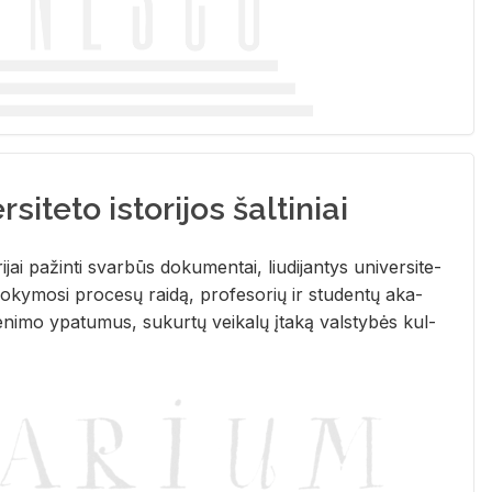
siteto istorijos šaltiniai
­ri­jai pa­žin­ti svar­būs do­ku­men­tai, liu­di­jan­tys uni­ver­si­te­
­ky­mo­si pro­ce­sų rai­dą, pro­fe­so­rių ir stu­den­tų aka­
e­ni­mo ypa­tu­mus, su­kur­tų vei­ka­lų įta­ką vals­ty­bės kul­