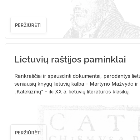
PERŽIŪRĖTI
Lietuvių raštijos paminklai
Rank­raš­čiai ir spaus­din­ti do­ku­men­tai, pa­ro­dan­tys lie­t
se­niau­sių kny­gų lie­tu­vių kal­ba – Mar­ty­no Ma­žvy­do ir
„Ka­te­kiz­mų“ – iki XX a. lie­tu­vių li­te­ra­tū­ros kla­si­kų.
PERŽIŪRĖTI