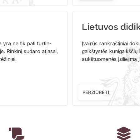
Lietuvos didi
i­ja yra ne tik pati tur­tin­
Įvai­rūs rank­raš­ti­niai do­k
. Rin­ki­nį su­da­ro at­la­sai,
gaikš­tys­tės ku­ni­gaikš­čių b
ė­ži­niai.
aukš­tuo­me­nės įsi­lie­ji­mą 
PERŽIŪRĖTI