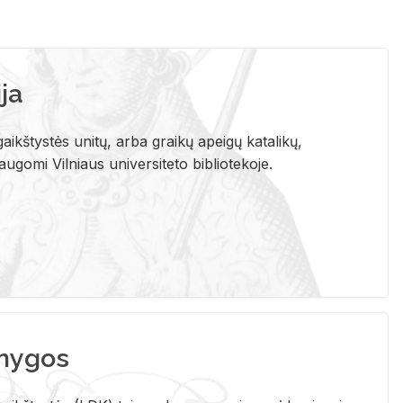
ja
aikštystės unitų, arba graikų apeigų katalikų,
gomi Vilniaus universiteto bibliotekoje.
nygos