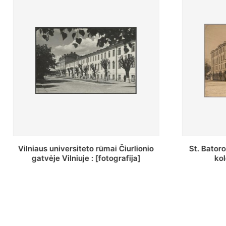
St. Batoro universiteto J. Pilsudskio
[Inventor
kolegija : [fotografija]
bazilijonų