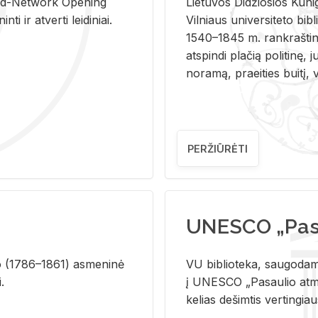
and-Ne­twork Ope­ning
Lie­tu­vos Di­džio­sios Ku­n
i ir at­ver­ti lei­di­niai.
Vil­niaus uni­ver­si­te­to bi­b­
1540–1845 m. rank­raš­ti­ni
at­spin­di pla­čią po­li­ti­nę, j
no­ra­mą, pra­ei­ties bui­tį, vi
PERŽIŪRĖTI
UNESCO „Pasa
­lio (1786–1861) as­me­ni­nė
VU biblioteka, saugodama 
i.
į UNESCO „Pasaulio atmin
kelias dešimtis vertingia