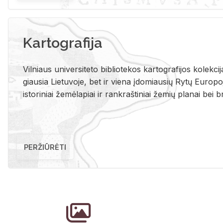
Kartografija
Vil­niaus uni­ver­si­te­to bi­b­lio­te­kos kar­to­gra­fi­jos ko­lek­c
giau­sia Lie­tu­vo­je, bet ir vie­na įdo­miau­sių Rytų Eu­ro­po­je
is­to­ri­niai že­mė­la­piai ir rank­raš­ti­niai že­mių pla­nai bei br
PERŽIŪRĖTI