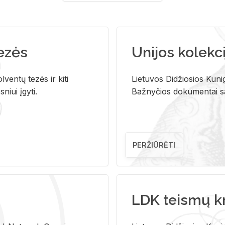
tezės
Unijos kolekci
ventų tezės ir kiti
Lietuvos Didžiosios Kunig
niui įgyti.
Bažnyčios dokumentai sau
PERŽIŪRĖTI
LDK teismų k