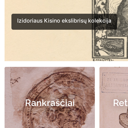
Rankraščiai
Ret