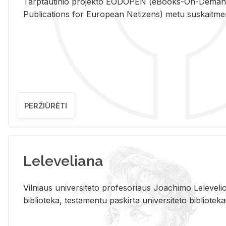
Tarp­tau­ti­nio pro­jek­to EO­DO­PEN (eBo­oks-On-De­m
Pub­li­ca­tions for Eu­ro­pe­an Ne­ti­zens) metu su­skait­me­nin­t
PERŽIŪRĖTI
Leleveliana
Vil­niaus uni­ver­si­te­to pro­fe­so­riaus Jo­a­chi­mo Le­le­ve
bi­b­lio­te­ka, te­sta­men­tu pa­skir­ta uni­ver­si­te­to bi­b­lio­te­ka