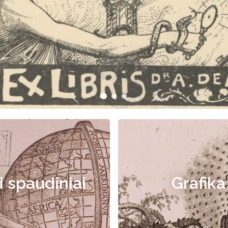
i spaudiniai
Grafika