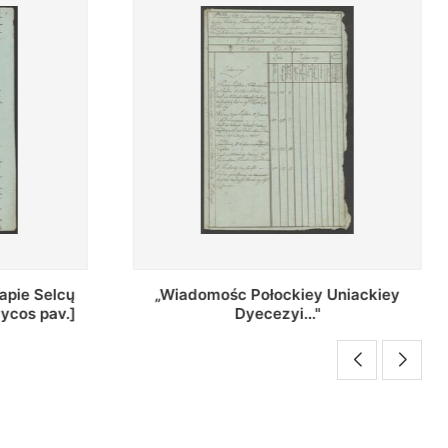
Uniackiey
Regestr Parochow Dekanatu
Brzeskiego