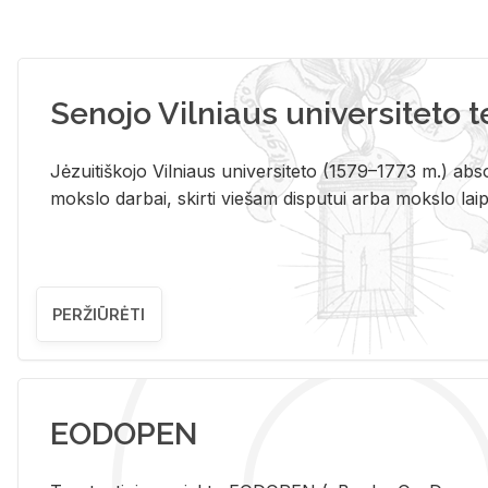
Senojo Vilniaus universiteto 
Jėzuitiškojo Vilniaus universiteto (1579–1773 m.) absol
mokslo darbai, skirti viešam disputui arba mokslo laips
PERŽIŪRĖTI
EODOPEN