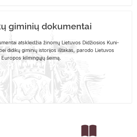
kų giminių dokumentai
u­men­tai at­sklei­džia ži­no­mų Lie­tu­vos Di­džio­sios Ku­ni­
ei di­di­kų gi­mi­nių is­to­ri­jos iš­ta­kas, pa­ro­do Lie­tu­vos
į Eu­ro­pos kil­min­gų­jų šei­mą.