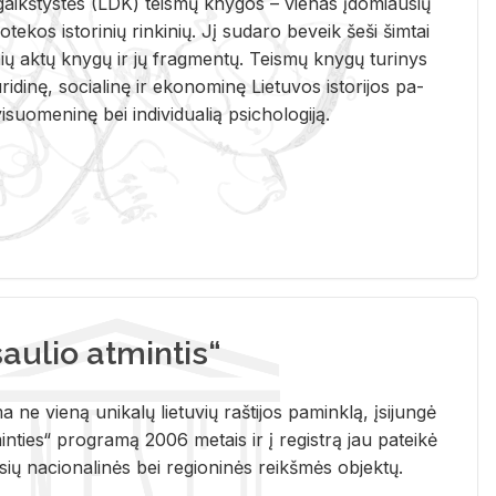
i­gaikš­tys­tės (LDK) teis­mų kny­gos – vie­nas įdo­miau­sių
lio­te­kos is­to­ri­nių rin­ki­nių. Jį su­da­ro be­veik šeši šim­tai
ų aktų kny­gų ir jų frag­men­tų. Teis­mų kny­gų tu­ri­nys
u­ri­di­nę, so­cia­li­nę ir eko­no­mi­nę Lie­tu­vos is­to­ri­jos pa­
­suo­me­ni­nę bei in­di­vi­dua­lią psi­cho­lo­gi­ją.
ulio atmintis“
ne vieną unikalų lietuvių raštijos paminklą, įsijungė
ties“ programą 2006 metais ir į registrą jau pateikė
usių nacionalinės bei regioninės reikšmės objektų.