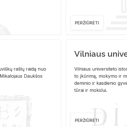
PERŽIŪRĖTI
Vilniaus univer
u­viš­kų raš­tų rai­dą nuo
Vil­niaus uni­ver­si­te­to is­to
 Mi­ka­lo­jaus Dauk­šos
to įkū­ri­mą, mo­ky­mo ir mo
de­mi­nio ir kas­die­nio gy­v
tū­rai ir moks­lui.
PERŽIŪRĖTI