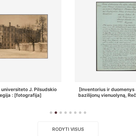
ius ir duomenys apie Selcų
„Wiadomośc Połockiey 
 vienuolyną, Rečycos pav.]
Dyecezyi..."
RODYTI VISUS