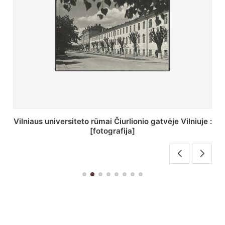
St. Batoro universiteto J. Pilsudskio kolegija :
[fotografija]