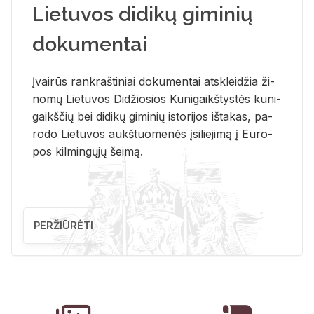
Lietuvos didikų giminių
dokumentai
Įvai­rūs rank­raš­ti­niai do­ku­men­tai at­sklei­džia ži­
no­mų Lie­tu­vos Di­džio­sios Ku­ni­gaikš­tys­tės ku­ni­
gaikš­čių bei di­di­kų gi­mi­nių is­to­ri­jos iš­ta­kas, pa­
ro­do Lie­tu­vos aukš­tuo­me­nės įsi­lie­ji­mą į Eu­ro­
pos kil­min­gų­jų šei­mą.
PERŽIŪRĖTI