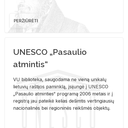
PERŽIŪRĖTI
UNESCO „Pasaulio
atmintis“
VU biblioteka, saugodama ne vieną unikalų
lietuvių raštijos paminklą, įsijungė į UNESCO
„Pasaulio atminties“ programą 2006 metais ir į
registrą jau pateikė kelias dešimtis vertingiausių
nacionalinės bei regioninės reikšmės objektų.