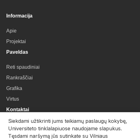
Informacija
Apie
Projektai
Paveldas
Reti spaudiniai
Rankraščiai
Grafika
Virtus
Kontaktai
Siekdami užtikrinti jums teikiamų paslaugų kokybę,
VU Biblioteka
Universiteto tinklalapiuose naudojame slapukus.
Universiteto g. 3, LT-01122, Vilnius
Tęsdami naršymą jūs sutinkate su Vilniaus