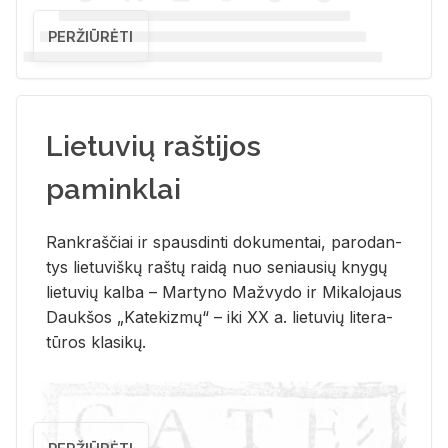
PERŽIŪRĖTI
Lietuvių raštijos
paminklai
Rank­raš­čiai ir spaus­din­ti do­ku­men­tai, pa­ro­dan­
tys lie­tu­viš­kų raš­tų rai­dą nuo se­niau­sių kny­gų
lie­tu­vių kal­ba – Mar­ty­no Ma­žvy­do ir Mi­ka­lo­jaus
Dauk­šos „Ka­te­kiz­mų“ – iki XX a. lie­tu­vių li­te­ra­
tū­ros kla­si­kų.