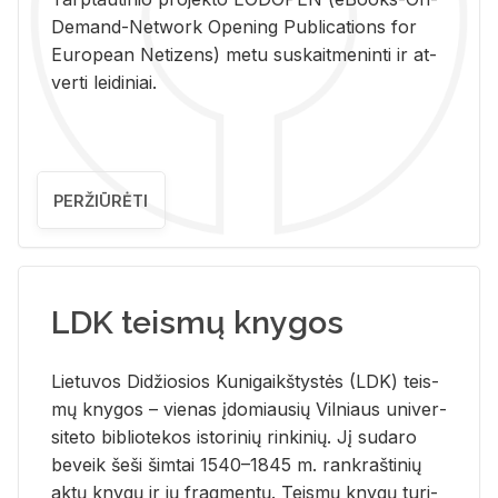
De­mand-Ne­twork Ope­ning Pub­li­ca­tions for
Eu­ro­pe­an Ne­ti­zens) metu su­skait­me­nin­ti ir at­
ver­ti lei­di­niai.
PERŽIŪRĖTI
LDK teismų knygos
Lie­tu­vos Di­džio­sios Ku­ni­gaikš­tys­tės (LDK) teis­
mų kny­gos – vie­nas įdo­miau­sių Vil­niaus uni­ver­
si­te­to bi­b­lio­te­kos is­to­ri­nių rin­ki­nių. Jį su­da­ro
be­veik šeši šim­tai 1540–1845 m. rank­raš­ti­nių
aktų kny­gų ir jų frag­men­tų. Teis­mų kny­gų tu­ri­