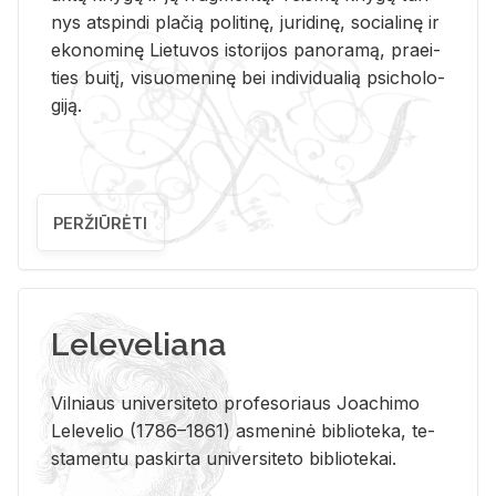
nys at­spin­di pla­čią po­li­ti­nę, ju­ri­di­nę, so­cia­li­nę ir
eko­no­mi­nę Lie­tu­vos is­to­ri­jos pa­no­ra­mą, pra­ei­
ties bui­tį, vi­suo­me­ni­nę bei in­di­vi­dua­lią psi­cho­lo­
gi­ją.
PERŽIŪRĖTI
Leleveliana
Vil­niaus uni­ver­si­te­to pro­fe­so­riaus Jo­a­chi­mo
Le­le­ve­lio (1786–1861) as­me­ni­nė bi­b­lio­te­ka, te­
sta­men­tu pa­skir­ta uni­ver­si­te­to bi­b­lio­te­kai.