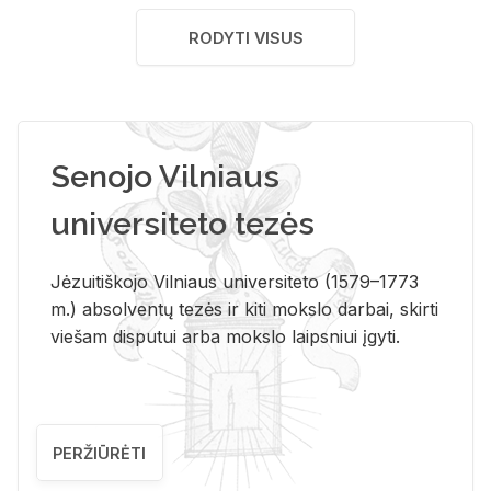
RODYTI VISUS
Senojo Vilniaus
universiteto tezės
Jėzuitiškojo Vilniaus universiteto (1579–1773
m.) absolventų tezės ir kiti mokslo darbai, skirti
viešam disputui arba mokslo laipsniui įgyti.
PERŽIŪRĖTI