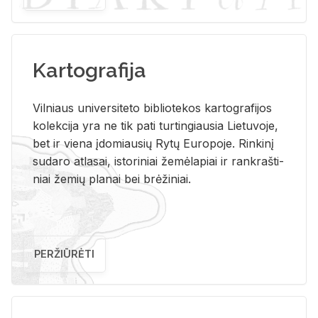
Kartografija
Vil­niaus uni­ver­si­te­to bi­b­lio­te­kos kar­to­gra­fi­jos
ko­lek­ci­ja yra ne tik pati tur­tin­giau­sia Lie­tu­vo­je,
bet ir vie­na įdo­miau­sių Rytų Eu­ro­po­je. Rin­ki­nį
su­da­ro at­la­sai, is­to­ri­niai že­mė­la­piai ir rank­raš­ti­
niai že­mių pla­nai bei brė­ži­niai.
PERŽIŪRĖTI