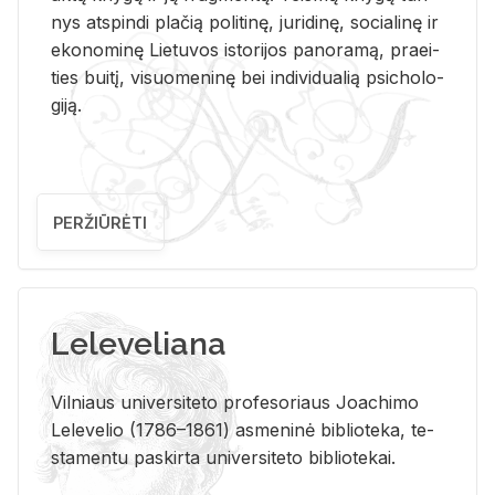
nys at­spin­di pla­čią po­li­ti­nę, ju­ri­di­nę, so­cia­li­nę ir
eko­no­mi­nę Lie­tu­vos is­to­ri­jos pa­no­ra­mą, pra­ei­
ties bui­tį, vi­suo­me­ni­nę bei in­di­vi­dua­lią psi­cho­lo­
gi­ją.
PERŽIŪRĖTI
Leleveliana
Vil­niaus uni­ver­si­te­to pro­fe­so­riaus Jo­a­chi­mo
Le­le­ve­lio (1786–1861) as­me­ni­nė bi­b­lio­te­ka, te­
sta­men­tu pa­skir­ta uni­ver­si­te­to bi­b­lio­te­kai.