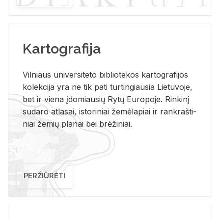
Kartografija
Vil­niaus uni­ver­si­te­to bi­b­lio­te­kos kar­to­gra­fi­jos
ko­lek­ci­ja yra ne tik pati tur­tin­giau­sia Lie­tu­vo­je,
bet ir vie­na įdo­miau­sių Rytų Eu­ro­po­je. Rin­ki­nį
su­da­ro at­la­sai, is­to­ri­niai že­mė­la­piai ir rank­raš­ti­
niai že­mių pla­nai bei brė­ži­niai.
PERŽIŪRĖTI