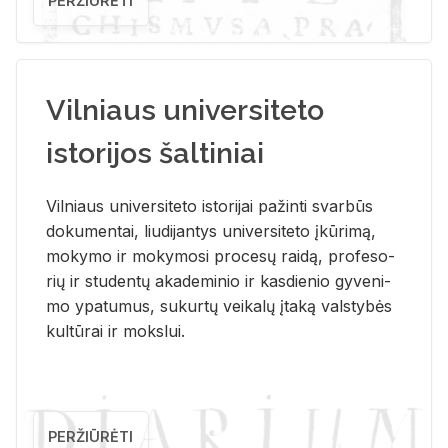
PERŽIŪRĖTI
Vilniaus universiteto
istorijos šaltiniai
Vil­niaus uni­ver­si­te­to is­to­ri­jai pa­žin­ti svar­būs
do­ku­men­tai, liu­di­jan­tys uni­ver­si­te­to įkū­ri­mą,
mo­ky­mo ir mo­ky­mo­si pro­ce­sų rai­dą, pro­fe­so­
rių ir stu­den­tų aka­de­mi­nio ir kas­die­nio gy­ve­ni­
mo ypa­tu­mus, su­kur­tų vei­ka­lų įta­ką vals­ty­bės
kul­tū­rai ir moks­lui.
PERŽIŪRĖTI