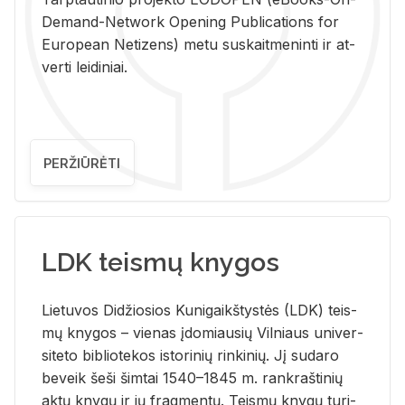
De­mand-Ne­twork Ope­ning Pub­li­ca­tions for
Eu­ro­pe­an Ne­ti­zens) metu su­skait­me­nin­ti ir at­
ver­ti lei­di­niai.
PERŽIŪRĖTI
LDK teismų knygos
Lie­tu­vos Di­džio­sios Ku­ni­gaikš­tys­tės (LDK) teis­
mų kny­gos – vie­nas įdo­miau­sių Vil­niaus uni­ver­
si­te­to bi­b­lio­te­kos is­to­ri­nių rin­ki­nių. Jį su­da­ro
be­veik šeši šim­tai 1540–1845 m. rank­raš­ti­nių
aktų kny­gų ir jų frag­men­tų. Teis­mų kny­gų tu­ri­