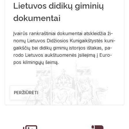
Lietuvos didikų giminių
dokumentai
Įvai­rūs rank­raš­ti­niai do­ku­men­tai at­sklei­džia ži­
no­mų Lie­tu­vos Di­džio­sios Ku­ni­gaikš­tys­tės ku­ni­
gaikš­čių bei di­di­kų gi­mi­nių is­to­ri­jos iš­ta­kas, pa­
ro­do Lie­tu­vos aukš­tuo­me­nės įsi­lie­ji­mą į Eu­ro­
pos kil­min­gų­jų šei­mą.
PERŽIŪRĖTI