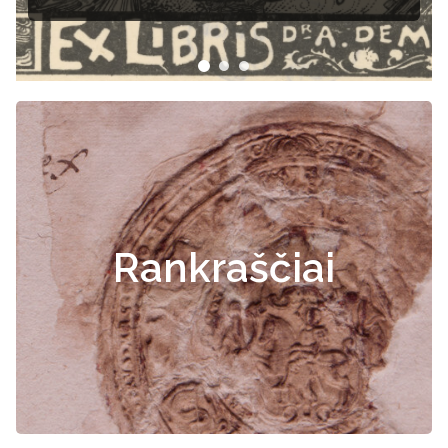
dokumentai
Rankraščiai