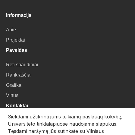
Informacija
Apie
Projektai
Paveldas
Reti spaudiniai
Rankraščiai
Grafika
Virtus
Kontaktai
Siekdami užtikrinti jums teikiamų paslaugų kokybę,
VU Biblioteka
Universiteto tinklalapiuose naudojame slapukus.
Universiteto g. 3, LT-01122, Vilnius
Tęsdami naršymą jūs sutinkate su Vilniaus