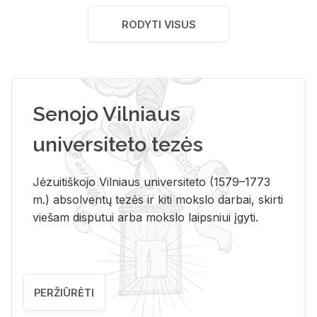
RODYTI VISUS
Senojo Vilniaus
universiteto tezės
Jėzuitiškojo Vilniaus universiteto (1579–1773
m.) absolventų tezės ir kiti mokslo darbai, skirti
viešam disputui arba mokslo laipsniui įgyti.
PERŽIŪRĖTI