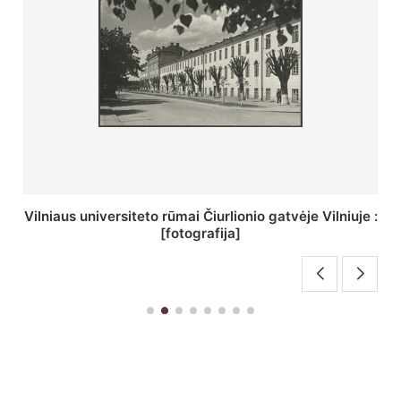
St. Batoro universiteto J. Pilsudskio kolegija :
[fotografija]