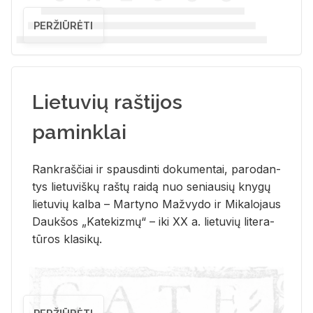
PERŽIŪRĖTI
Lietuvių raštijos
paminklai
Rank­raš­čiai ir spaus­din­ti do­ku­men­tai, pa­ro­dan­
tys lie­tu­viš­kų raš­tų rai­dą nuo se­niau­sių kny­gų
lie­tu­vių kal­ba – Mar­ty­no Ma­žvy­do ir Mi­ka­lo­jaus
Dauk­šos „Ka­te­kiz­mų“ – iki XX a. lie­tu­vių li­te­ra­
tū­ros kla­si­kų.