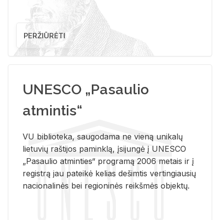
PERŽIŪRĖTI
UNESCO „Pasaulio
atmintis“
VU biblioteka, saugodama ne vieną unikalų
lietuvių raštijos paminklą, įsijungė į UNESCO
„Pasaulio atminties“ programą 2006 metais ir į
registrą jau pateikė kelias dešimtis vertingiausių
nacionalinės bei regioninės reikšmės objektų.