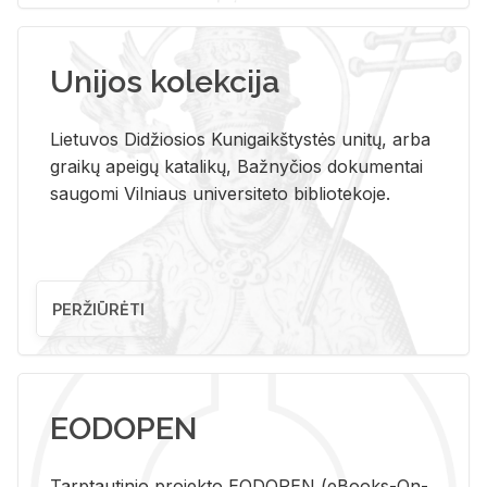
Unijos kolekcija
Lietuvos Didžiosios Kunigaikštystės unitų, arba
graikų apeigų katalikų, Bažnyčios dokumentai
saugomi Vilniaus universiteto bibliotekoje.
PERŽIŪRĖTI
EODOPEN
Tarp­tau­ti­nio pro­jek­to EO­DO­PEN (eBo­oks-On-