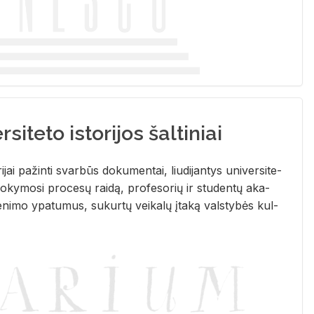
siteto istorijos šaltiniai
­ri­jai pa­žin­ti svar­būs do­ku­men­tai, liu­di­jan­tys uni­ver­si­te­
­ky­mo­si pro­ce­sų rai­dą, pro­fe­so­rių ir stu­den­tų aka­
e­ni­mo ypa­tu­mus, su­kur­tų vei­ka­lų įta­ką vals­ty­bės kul­