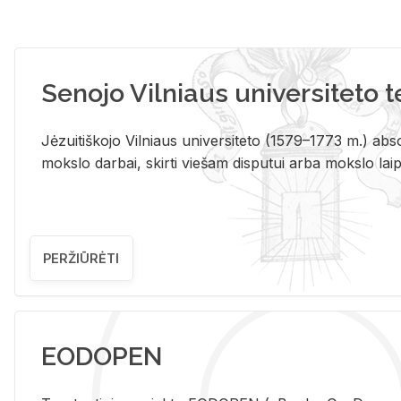
Senojo Vilniaus universiteto 
Jėzuitiškojo Vilniaus universiteto (1579–1773 m.) absol
mokslo darbai, skirti viešam disputui arba mokslo laips
PERŽIŪRĖTI
EODOPEN