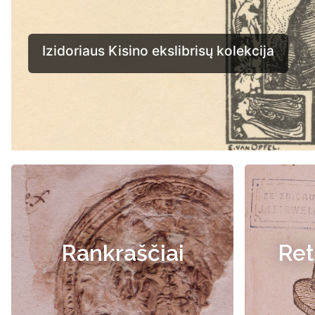
Rankraščiai
Ret