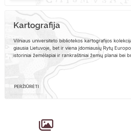
Kartografija
Vil­niaus uni­ver­si­te­to bi­b­lio­te­kos kar­to­gra­fi­jos ko­lek­c
giau­sia Lie­tu­vo­je, bet ir vie­na įdo­miau­sių Rytų Eu­ro­po­je
is­to­ri­niai že­mė­la­piai ir rank­raš­ti­niai že­mių pla­nai bei br
PERŽIŪRĖTI