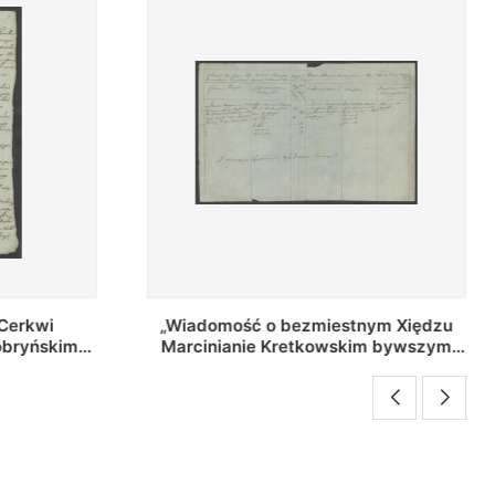
ym Xiędzu
Ὡ γεόργιος τοῦ γεοργίου ὁμολογῶ :
m bywszym
[atleidimas nuo skolų]
rowskim..."