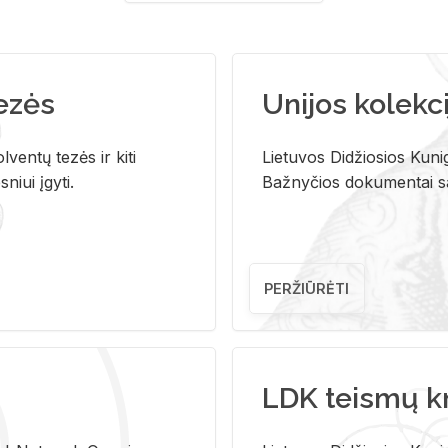
tezės
Unijos kolekci
ventų tezės ir kiti
Lietuvos Didžiosios Kunig
niui įgyti.
Bažnyčios dokumentai sau
PERŽIŪRĖTI
LDK teismų k