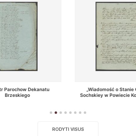
mość o Stanie Cerkwi
„Wiadomość o bezmiestn
y w Powiecie Kobryńskim
Marcinianie Kretkowski
sytuowaney..."
Parochu y Dziekania Barba
RODYTI VISUS