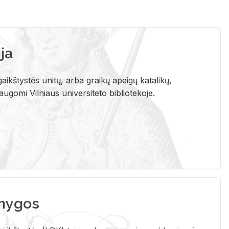
ja
aikštystės unitų, arba graikų apeigų katalikų,
gomi Vilniaus universiteto bibliotekoje.
nygos