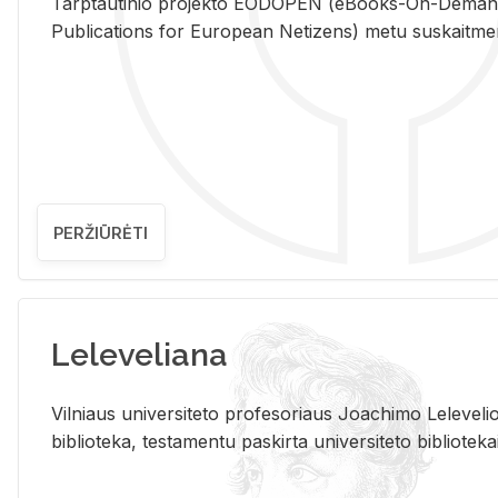
Tarp­tau­ti­nio pro­jek­to EO­DO­PEN (eBo­oks-On-De­m
Pub­li­ca­tions for Eu­ro­pe­an Ne­ti­zens) metu su­skait­me­nin­t
PERŽIŪRĖTI
Leleveliana
Vil­niaus uni­ver­si­te­to pro­fe­so­riaus Jo­a­chi­mo Le­le­ve
bi­b­lio­te­ka, te­sta­men­tu pa­skir­ta uni­ver­si­te­to bi­b­lio­te­ka