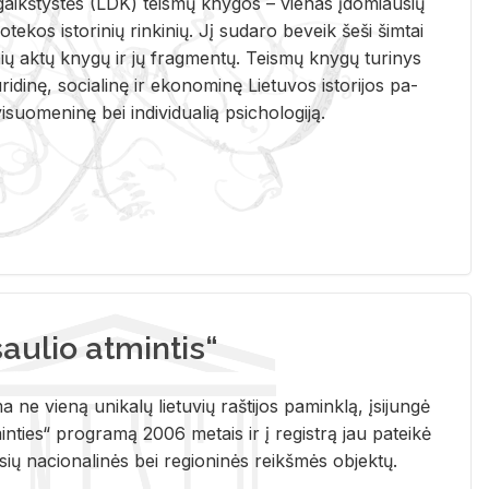
i­gaikš­tys­tės (LDK) teis­mų kny­gos – vie­nas įdo­miau­sių
lio­te­kos is­to­ri­nių rin­ki­nių. Jį su­da­ro be­veik šeši šim­tai
ų aktų kny­gų ir jų frag­men­tų. Teis­mų kny­gų tu­ri­nys
u­ri­di­nę, so­cia­li­nę ir eko­no­mi­nę Lie­tu­vos is­to­ri­jos pa­
­suo­me­ni­nę bei in­di­vi­dua­lią psi­cho­lo­gi­ją.
ulio atmintis“
ne vieną unikalų lietuvių raštijos paminklą, įsijungė
ties“ programą 2006 metais ir į registrą jau pateikė
usių nacionalinės bei regioninės reikšmės objektų.