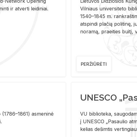
and-Ne­twork Ope­ning
Lie­tu­vos Di­džio­sios Ku­n
i ir at­ver­ti lei­di­niai.
Vil­niaus uni­ver­si­te­to bi­b­
1540–1845 m. rank­raš­ti­ni
at­spin­di pla­čią po­li­ti­nę, j
no­ra­mą, pra­ei­ties bui­tį, vi
PERŽIŪRĖTI
UNESCO „Pasa
­lio (1786–1861) as­me­ni­nė
VU biblioteka, saugodama 
i.
į UNESCO „Pasaulio atmin
kelias dešimtis vertingia