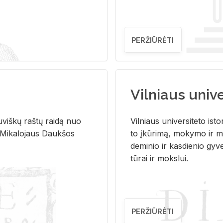
PERŽIŪRĖTI
Vilniaus univer
u­viš­kų raš­tų rai­dą nuo
Vil­niaus uni­ver­si­te­to is­to
 Mi­ka­lo­jaus Dauk­šos
to įkū­ri­mą, mo­ky­mo ir mo
de­mi­nio ir kas­die­nio gy­v
tū­rai ir moks­lui.
PERŽIŪRĖTI