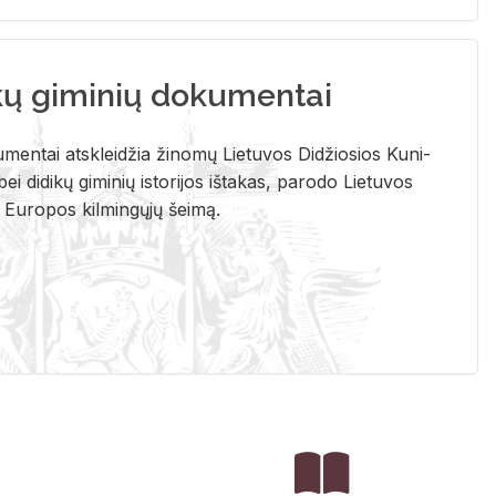
kų giminių dokumentai
u­men­tai at­sklei­džia ži­no­mų Lie­tu­vos Di­džio­sios Ku­ni­
ei di­di­kų gi­mi­nių is­to­ri­jos iš­ta­kas, pa­ro­do Lie­tu­vos
į Eu­ro­pos kil­min­gų­jų šei­mą.