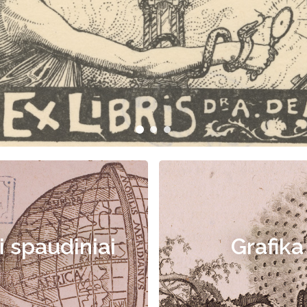
i spaudiniai
Grafika