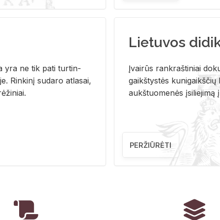
Lietuvos didi
i­ja yra ne tik pati tur­tin­
Įvai­rūs rank­raš­ti­niai do­k
. Rin­ki­nį su­da­ro at­la­sai,
gaikš­tys­tės ku­ni­gaikš­čių b
ė­ži­niai.
aukš­tuo­me­nės įsi­lie­ji­mą 
PERŽIŪRĖTI