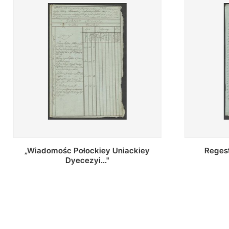
Regestr Parochow Dekanatu
„Wiado
Brzeskiego
Sochskie