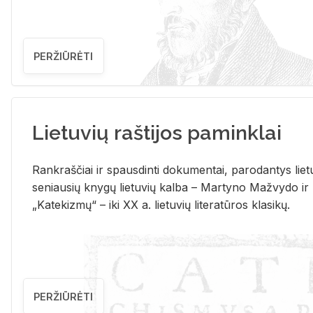
PERŽIŪRĖTI
Lietuvių raštijos paminklai
Rank­raš­čiai ir spaus­din­ti do­ku­men­tai, pa­ro­dan­tys lie­t
se­niau­sių kny­gų lie­tu­vių kal­ba – Mar­ty­no Ma­žvy­do ir
„Ka­te­kiz­mų“ – iki XX a. lie­tu­vių li­te­ra­tū­ros kla­si­kų.
PERŽIŪRĖTI