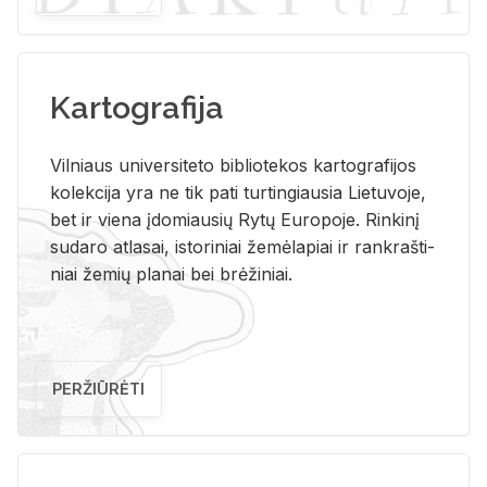
Kartografija
Vil­niaus uni­ver­si­te­to bi­b­lio­te­kos kar­to­gra­fi­jos
ko­lek­ci­ja yra ne tik pati tur­tin­giau­sia Lie­tu­vo­je,
bet ir vie­na įdo­miau­sių Rytų Eu­ro­po­je. Rin­ki­nį
su­da­ro at­la­sai, is­to­ri­niai že­mė­la­piai ir rank­raš­ti­
niai že­mių pla­nai bei brė­ži­niai.
PERŽIŪRĖTI