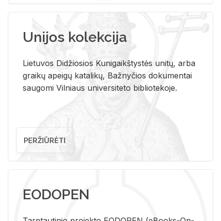
Unijos kolekcija
Lietuvos Didžiosios Kunigaikštystės unitų, arba
graikų apeigų katalikų, Bažnyčios dokumentai
saugomi Vilniaus universiteto bibliotekoje.
PERŽIŪRĖTI
EODOPEN
Tarp­tau­ti­nio pro­jek­to EO­DO­PEN (eBo­oks-On-