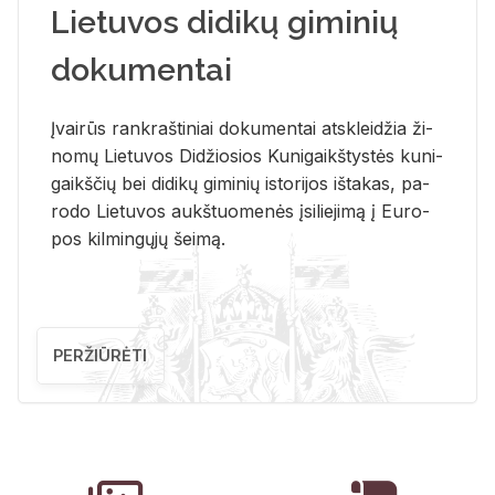
Lietuvos didikų giminių
dokumentai
Įvai­rūs rank­raš­ti­niai do­ku­men­tai at­sklei­džia ži­
no­mų Lie­tu­vos Di­džio­sios Ku­ni­gaikš­tys­tės ku­ni­
gaikš­čių bei di­di­kų gi­mi­nių is­to­ri­jos iš­ta­kas, pa­
ro­do Lie­tu­vos aukš­tuo­me­nės įsi­lie­ji­mą į Eu­ro­
pos kil­min­gų­jų šei­mą.
PERŽIŪRĖTI