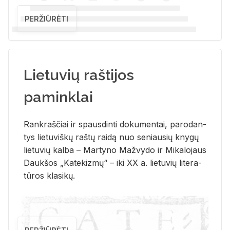
PERŽIŪRĖTI
Lietuvių raštijos
paminklai
Rank­raš­čiai ir spaus­din­ti do­ku­men­tai, pa­ro­dan­
tys lie­tu­viš­kų raš­tų rai­dą nuo se­niau­sių kny­gų
lie­tu­vių kal­ba – Mar­ty­no Ma­žvy­do ir Mi­ka­lo­jaus
Dauk­šos „Ka­te­kiz­mų“ – iki XX a. lie­tu­vių li­te­ra­
tū­ros kla­si­kų.