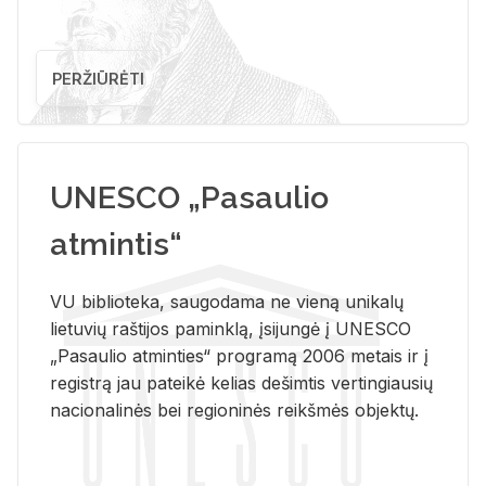
PERŽIŪRĖTI
UNESCO „Pasaulio
atmintis“
VU biblioteka, saugodama ne vieną unikalų
lietuvių raštijos paminklą, įsijungė į UNESCO
„Pasaulio atminties“ programą 2006 metais ir į
registrą jau pateikė kelias dešimtis vertingiausių
nacionalinės bei regioninės reikšmės objektų.