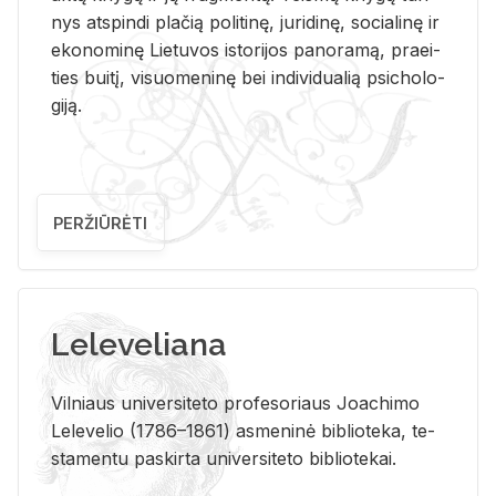
nys at­spin­di pla­čią po­li­ti­nę, ju­ri­di­nę, so­cia­li­nę ir
eko­no­mi­nę Lie­tu­vos is­to­ri­jos pa­no­ra­mą, pra­ei­
ties bui­tį, vi­suo­me­ni­nę bei in­di­vi­dua­lią psi­cho­lo­
gi­ją.
PERŽIŪRĖTI
Leleveliana
Vil­niaus uni­ver­si­te­to pro­fe­so­riaus Jo­a­chi­mo
Le­le­ve­lio (1786–1861) as­me­ni­nė bi­b­lio­te­ka, te­
sta­men­tu pa­skir­ta uni­ver­si­te­to bi­b­lio­te­kai.