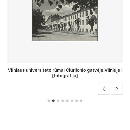
St. Batoro universiteto J. Pilsudskio kolegija :
[fotografija]