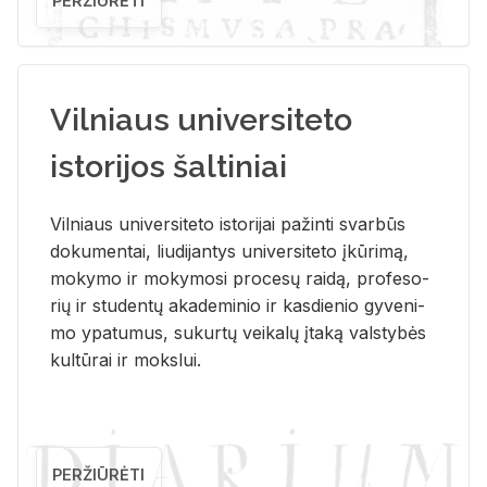
PERŽIŪRĖTI
Vilniaus universiteto
istorijos šaltiniai
Vil­niaus uni­ver­si­te­to is­to­ri­jai pa­žin­ti svar­būs
do­ku­men­tai, liu­di­jan­tys uni­ver­si­te­to įkū­ri­mą,
mo­ky­mo ir mo­ky­mo­si pro­ce­sų rai­dą, pro­fe­so­
rių ir stu­den­tų aka­de­mi­nio ir kas­die­nio gy­ve­ni­
mo ypa­tu­mus, su­kur­tų vei­ka­lų įta­ką vals­ty­bės
kul­tū­rai ir moks­lui.
PERŽIŪRĖTI