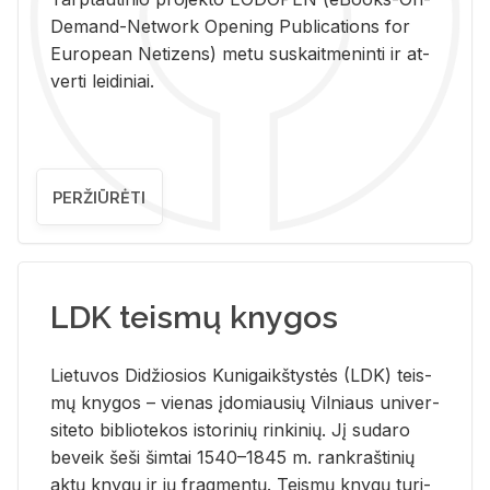
De­mand-Ne­twork Ope­ning Pub­li­ca­tions for
Eu­ro­pe­an Ne­ti­zens) metu su­skait­me­nin­ti ir at­
ver­ti lei­di­niai.
PERŽIŪRĖTI
LDK teismų knygos
Lie­tu­vos Di­džio­sios Ku­ni­gaikš­tys­tės (LDK) teis­
mų kny­gos – vie­nas įdo­miau­sių Vil­niaus uni­ver­
si­te­to bi­b­lio­te­kos is­to­ri­nių rin­ki­nių. Jį su­da­ro
be­veik šeši šim­tai 1540–1845 m. rank­raš­ti­nių
aktų kny­gų ir jų frag­men­tų. Teis­mų kny­gų tu­ri­