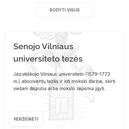
RODYTI VISUS
Senojo Vilniaus
universiteto tezės
Jėzuitiškojo Vilniaus universiteto (1579–1773
m.) absolventų tezės ir kiti mokslo darbai, skirti
viešam disputui arba mokslo laipsniui įgyti.
PERŽIŪRĖTI