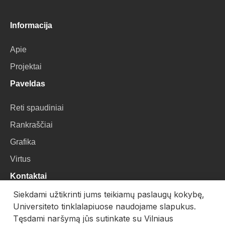
Informacija
Apie
Projektai
Paveldas
Reti spaudiniai
Rankraščiai
Grafika
Virtus
Kontaktai
Siekdami užtikrinti jums teikiamų paslaugų kokybę,
VU Biblioteka
Universiteto tinklalapiuose naudojame slapukus.
Universiteto g. 3, LT-01122, Vilnius
Tęsdami naršymą jūs sutinkate su Vilniaus