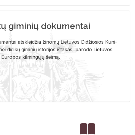
kų giminių dokumentai
u­men­tai at­sklei­džia ži­no­mų Lie­tu­vos Di­džio­sios Ku­ni­
ei di­di­kų gi­mi­nių is­to­ri­jos iš­ta­kas, pa­ro­do Lie­tu­vos
į Eu­ro­pos kil­min­gų­jų šei­mą.