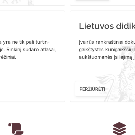
Lietuvos didi
i­ja yra ne tik pati tur­tin­
Įvai­rūs rank­raš­ti­niai do­k
. Rin­ki­nį su­da­ro at­la­sai,
gaikš­tys­tės ku­ni­gaikš­čių b
ė­ži­niai.
aukš­tuo­me­nės įsi­lie­ji­mą 
PERŽIŪRĖTI