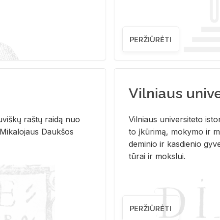
PERŽIŪRĖTI
Vilniaus univer
u­viš­kų raš­tų rai­dą nuo
Vil­niaus uni­ver­si­te­to is­to
 Mi­ka­lo­jaus Dauk­šos
to įkū­ri­mą, mo­ky­mo ir mo
de­mi­nio ir kas­die­nio gy­v
tū­rai ir moks­lui.
PERŽIŪRĖTI