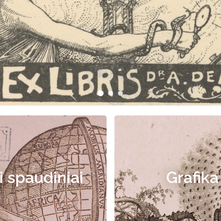
i spaudiniai
Grafika