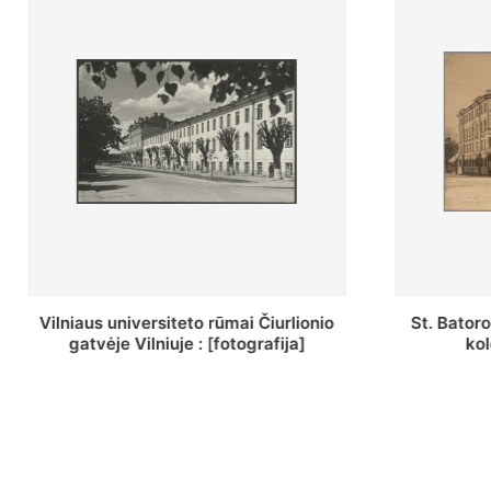
St. Batoro universiteto J. Pilsudskio
[Inventor
kolegija : [fotografija]
bazilijonų