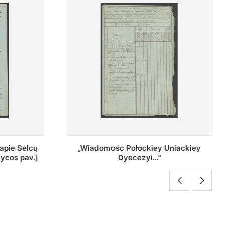
Uniackiey
Regestr Parochow Dekanatu
Brzeskiego