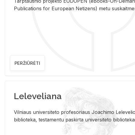
Tarp­tau­ti­nio pro­jek­to EO­DO­PEN (eBo­oks-On-De­m
Pub­li­ca­tions for Eu­ro­pe­an Ne­ti­zens) metu su­skait­me­nin­t
PERŽIŪRĖTI
Leleveliana
Vil­niaus uni­ver­si­te­to pro­fe­so­riaus Jo­a­chi­mo Le­le­ve
bi­b­lio­te­ka, te­sta­men­tu pa­skir­ta uni­ver­si­te­to bi­b­lio­te­ka