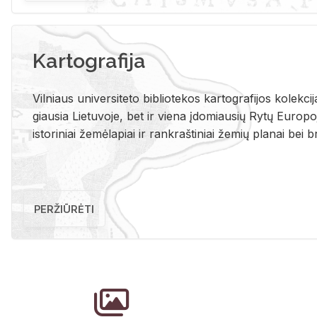
Kartografija
Vil­niaus uni­ver­si­te­to bi­b­lio­te­kos kar­to­gra­fi­jos ko­lek­c
giau­sia Lie­tu­vo­je, bet ir vie­na įdo­miau­sių Rytų Eu­ro­po­je
is­to­ri­niai že­mė­la­piai ir rank­raš­ti­niai že­mių pla­nai bei br
PERŽIŪRĖTI