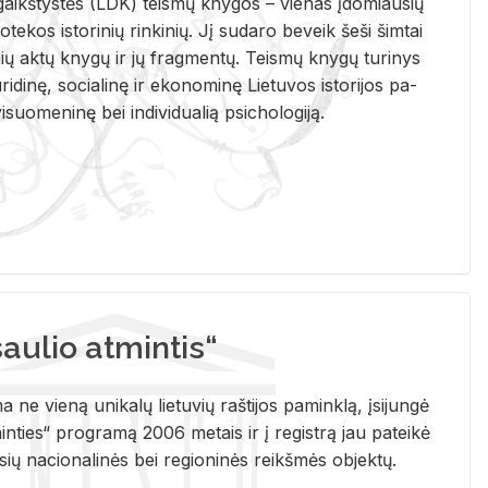
i­gaikš­tys­tės (LDK) teis­mų kny­gos – vie­nas įdo­miau­sių
lio­te­kos is­to­ri­nių rin­ki­nių. Jį su­da­ro be­veik šeši šim­tai
ų aktų kny­gų ir jų frag­men­tų. Teis­mų kny­gų tu­ri­nys
u­ri­di­nę, so­cia­li­nę ir eko­no­mi­nę Lie­tu­vos is­to­ri­jos pa­
­suo­me­ni­nę bei in­di­vi­dua­lią psi­cho­lo­gi­ją.
ulio atmintis“
ne vieną unikalų lietuvių raštijos paminklą, įsijungė
ties“ programą 2006 metais ir į registrą jau pateikė
usių nacionalinės bei regioninės reikšmės objektų.