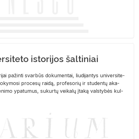
siteto istorijos šaltiniai
­ri­jai pa­žin­ti svar­būs do­ku­men­tai, liu­di­jan­tys uni­ver­si­te­
­ky­mo­si pro­ce­sų rai­dą, pro­fe­so­rių ir stu­den­tų aka­
e­ni­mo ypa­tu­mus, su­kur­tų vei­ka­lų įta­ką vals­ty­bės kul­