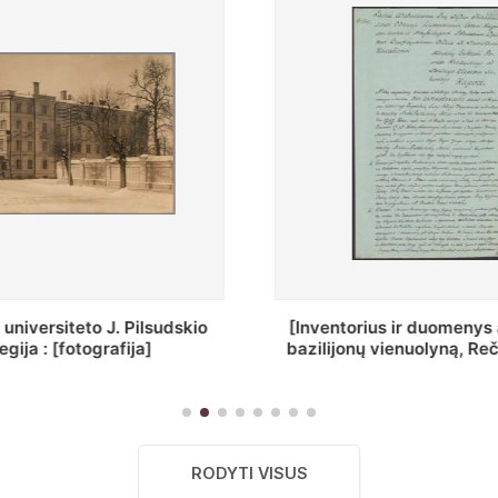
ius ir duomenys apie Selcų
„Wiadomośc Połockiey 
 vienuolyną, Rečycos pav.]
Dyecezyi..."
RODYTI VISUS