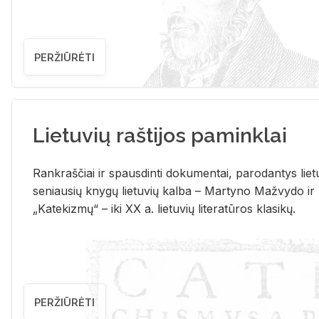
PERŽIŪRĖTI
Lietuvių raštijos paminklai
Rank­raš­čiai ir spaus­din­ti do­ku­men­tai, pa­ro­dan­tys lie­t
se­niau­sių kny­gų lie­tu­vių kal­ba – Mar­ty­no Ma­žvy­do ir
„Ka­te­kiz­mų“ – iki XX a. lie­tu­vių li­te­ra­tū­ros kla­si­kų.
PERŽIŪRĖTI