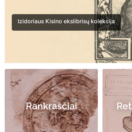
Rankraščiai
Ret