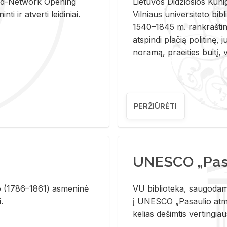
and-Ne­twork Ope­ning
Lie­tu­vos Di­džio­sios Ku­n
i ir at­ver­ti lei­di­niai.
Vil­niaus uni­ver­si­te­to bi­b­
1540–1845 m. rank­raš­ti­ni
at­spin­di pla­čią po­li­ti­nę, j
no­ra­mą, pra­ei­ties bui­tį, vi
PERŽIŪRĖTI
UNESCO „Pasa
­lio (1786–1861) as­me­ni­nė
VU biblioteka, saugodama 
i.
į UNESCO „Pasaulio atmin
kelias dešimtis vertingia