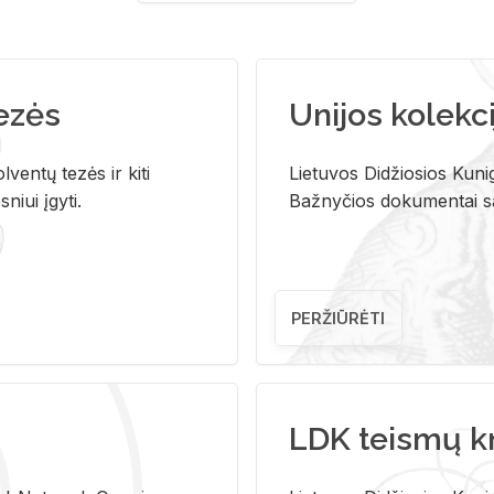
tezės
Unijos kolekci
ventų tezės ir kiti
Lietuvos Didžiosios Kunig
niui įgyti.
Bažnyčios dokumentai sau
PERŽIŪRĖTI
LDK teismų k