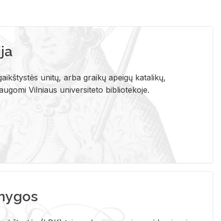
ja
aikštystės unitų, arba graikų apeigų katalikų,
gomi Vilniaus universiteto bibliotekoje.
nygos