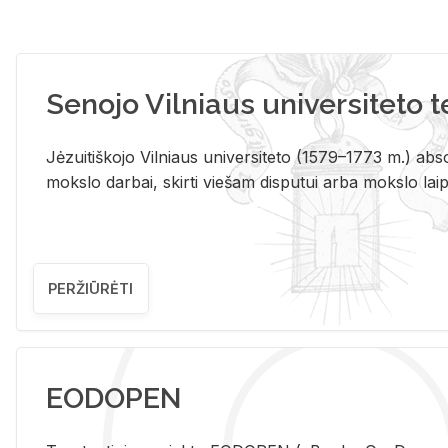
Senojo Vilniaus universiteto 
Jėzuitiškojo Vilniaus universiteto (1579–1773 m.) absol
mokslo darbai, skirti viešam disputui arba mokslo laips
PERŽIŪRĖTI
EODOPEN