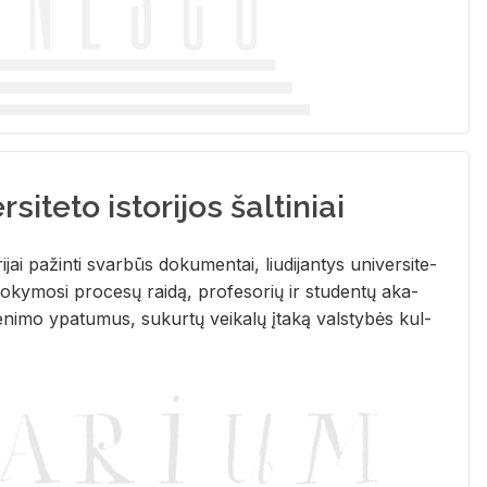
siteto istorijos šaltiniai
­ri­jai pa­žin­ti svar­būs do­ku­men­tai, liu­di­jan­tys uni­ver­si­te­
­ky­mo­si pro­ce­sų rai­dą, pro­fe­so­rių ir stu­den­tų aka­
e­ni­mo ypa­tu­mus, su­kur­tų vei­ka­lų įta­ką vals­ty­bės kul­