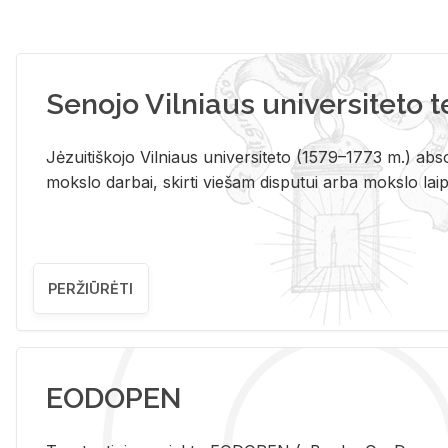
Senojo Vilniaus universiteto 
Jėzuitiškojo Vilniaus universiteto (1579–1773 m.) absol
mokslo darbai, skirti viešam disputui arba mokslo laips
PERŽIŪRĖTI
EODOPEN