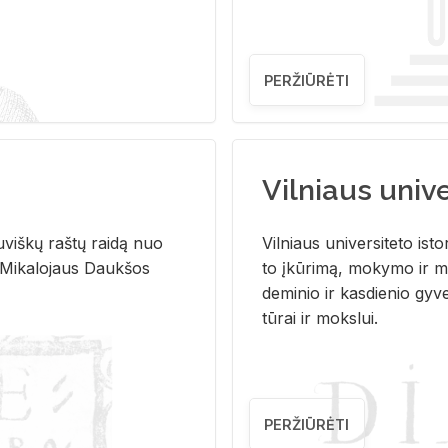
PERŽIŪRĖTI
Vilniaus univer
u­viš­kų raš­tų rai­dą nuo
Vil­niaus uni­ver­si­te­to is­to
 Mi­ka­lo­jaus Dauk­šos
to įkū­ri­mą, mo­ky­mo ir mo
de­mi­nio ir kas­die­nio gy­v
tū­rai ir moks­lui.
PERŽIŪRĖTI