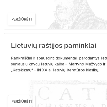
PERŽIŪRĖTI
Lietuvių raštijos paminklai
Rank­raš­čiai ir spaus­din­ti do­ku­men­tai, pa­ro­dan­tys lie­t
se­niau­sių kny­gų lie­tu­vių kal­ba – Mar­ty­no Ma­žvy­do ir
„Ka­te­kiz­mų“ – iki XX a. lie­tu­vių li­te­ra­tū­ros kla­si­kų.
PERŽIŪRĖTI