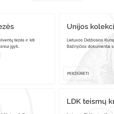
tezės
Unijos kolekci
ventų tezės ir kiti
Lietuvos Didžiosios Kunig
niui įgyti.
Bažnyčios dokumentai sau
PERŽIŪRĖTI
LDK teismų k