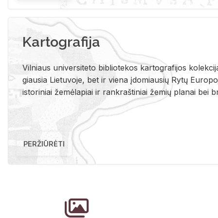
Kartografija
Vil­niaus uni­ver­si­te­to bi­b­lio­te­kos kar­to­gra­fi­jos ko­lek­c
giau­sia Lie­tu­vo­je, bet ir vie­na įdo­miau­sių Rytų Eu­ro­po­je
is­to­ri­niai že­mė­la­piai ir rank­raš­ti­niai že­mių pla­nai bei br
PERŽIŪRĖTI