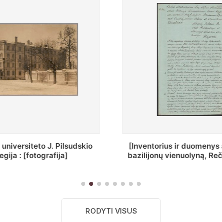
ius ir duomenys apie Selcų
„Wiadomośc Połockiey 
 vienuolyną, Rečycos pav.]
Dyecezyi..."
RODYTI VISUS