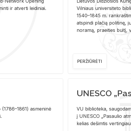
and-Ne­twork Ope­ning
Lie­tu­vos Di­džio­sios Ku­n
i ir at­ver­ti lei­di­niai.
Vil­niaus uni­ver­si­te­to bi­b­
1540–1845 m. rank­raš­ti­ni
at­spin­di pla­čią po­li­ti­nę, j
no­ra­mą, pra­ei­ties bui­tį, vi
PERŽIŪRĖTI
UNESCO „Pasa
­lio (1786–1861) as­me­ni­nė
VU biblioteka, saugodama 
i.
į UNESCO „Pasaulio atmin
kelias dešimtis vertingia