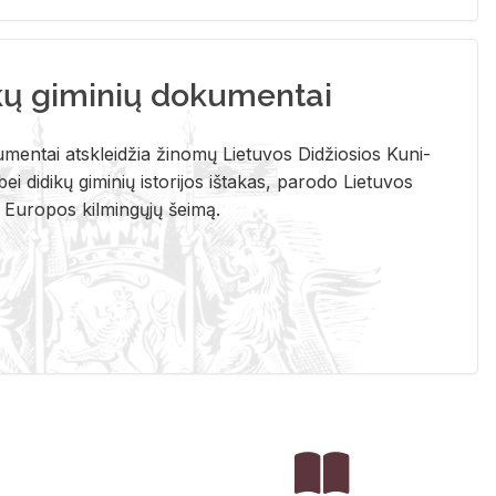
kų giminių dokumentai
u­men­tai at­sklei­džia ži­no­mų Lie­tu­vos Di­džio­sios Ku­ni­
ei di­di­kų gi­mi­nių is­to­ri­jos iš­ta­kas, pa­ro­do Lie­tu­vos
į Eu­ro­pos kil­min­gų­jų šei­mą.