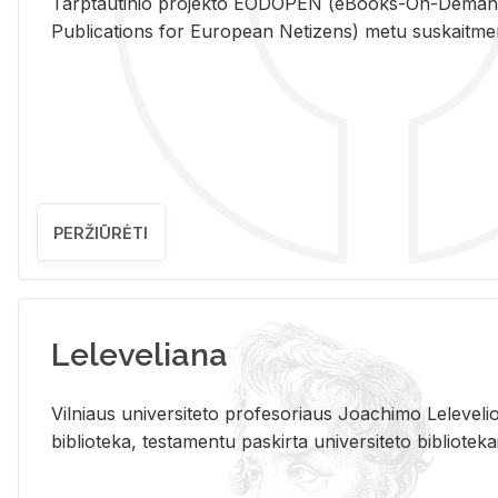
Tarp­tau­ti­nio pro­jek­to EO­DO­PEN (eBo­oks-On-De­m
Pub­li­ca­tions for Eu­ro­pe­an Ne­ti­zens) metu su­skait­me­nin­t
PERŽIŪRĖTI
Leleveliana
Vil­niaus uni­ver­si­te­to pro­fe­so­riaus Jo­a­chi­mo Le­le­ve
bi­b­lio­te­ka, te­sta­men­tu pa­skir­ta uni­ver­si­te­to bi­b­lio­te­ka