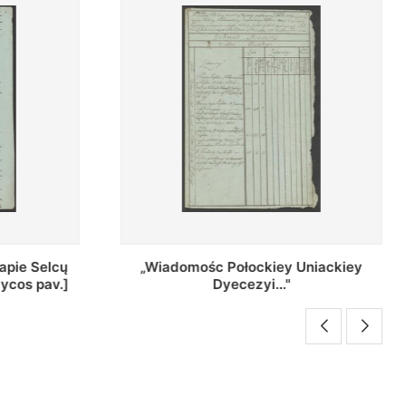
Uniackiey
Regestr Parochow Dekanatu
Brzeskiego