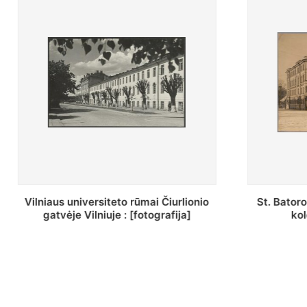
St. Batoro universiteto J. Pilsudskio
[Inventor
kolegija : [fotografija]
bazilijonų