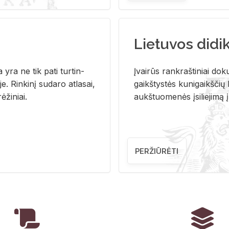
Lietuvos didi
i­ja yra ne tik pati tur­tin­
Įvai­rūs rank­raš­ti­niai do­k
. Rin­ki­nį su­da­ro at­la­sai,
gaikš­tys­tės ku­ni­gaikš­čių b
ė­ži­niai.
aukš­tuo­me­nės įsi­lie­ji­mą 
PERŽIŪRĖTI