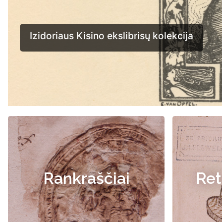
Rankraščiai
Ret