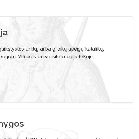
ja
aikštystės unitų, arba graikų apeigų katalikų,
gomi Vilniaus universiteto bibliotekoje.
nygos