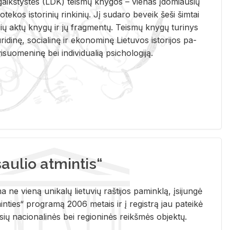
i­gaikš­tys­tės (LDK) teis­mų kny­gos – vie­nas įdo­miau­sių
lio­te­kos is­to­ri­nių rin­ki­nių. Jį su­da­ro be­veik šeši šim­tai
ų aktų kny­gų ir jų frag­men­tų. Teis­mų kny­gų tu­ri­nys
u­ri­di­nę, so­cia­li­nę ir eko­no­mi­nę Lie­tu­vos is­to­ri­jos pa­
­suo­me­ni­nę bei in­di­vi­dua­lią psi­cho­lo­gi­ją.
ulio atmintis“
ne vieną unikalų lietuvių raštijos paminklą, įsijungė
ties“ programą 2006 metais ir į registrą jau pateikė
usių nacionalinės bei regioninės reikšmės objektų.