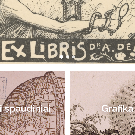
i spaudiniai
Grafika