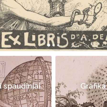
i spaudiniai
Grafika