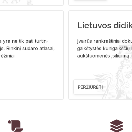
Lietuvos didi
i­ja yra ne tik pati tur­tin­
Įvai­rūs rank­raš­ti­niai do­k
. Rin­ki­nį su­da­ro at­la­sai,
gaikš­tys­tės ku­ni­gaikš­čių b
ė­ži­niai.
aukš­tuo­me­nės įsi­lie­ji­mą 
PERŽIŪRĖTI