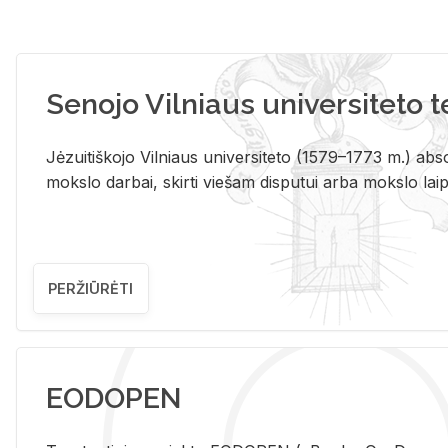
Senojo Vilniaus universiteto 
Jėzuitiškojo Vilniaus universiteto (1579–1773 m.) absol
mokslo darbai, skirti viešam disputui arba mokslo laips
PERŽIŪRĖTI
EODOPEN