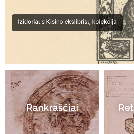
Izidoriaus Kisino ekslibrisų kolekcija
Rankraščiai
Ret