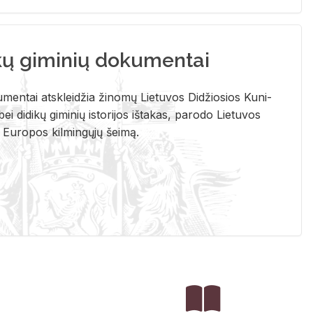
kų giminių dokumentai
u­men­tai at­sklei­džia ži­no­mų Lie­tu­vos Di­džio­sios Ku­ni­
ei di­di­kų gi­mi­nių is­to­ri­jos iš­ta­kas, pa­ro­do Lie­tu­vos
į Eu­ro­pos kil­min­gų­jų šei­mą.