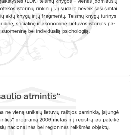
i­gaikš­tys­tės (LDK) teis­mų kny­gos – vie­nas įdo­miau­sių
lio­te­kos is­to­ri­nių rin­ki­nių. Jį su­da­ro be­veik šeši šim­tai
ų aktų kny­gų ir jų frag­men­tų. Teis­mų kny­gų tu­ri­nys
u­ri­di­nę, so­cia­li­nę ir eko­no­mi­nę Lie­tu­vos is­to­ri­jos pa­
­suo­me­ni­nę bei in­di­vi­dua­lią psi­cho­lo­gi­ją.
ulio atmintis“
ne vieną unikalų lietuvių raštijos paminklą, įsijungė
ties“ programą 2006 metais ir į registrą jau pateikė
usių nacionalinės bei regioninės reikšmės objektų.