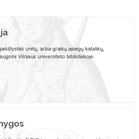
ja
aikštystės unitų, arba graikų apeigų katalikų,
gomi Vilniaus universiteto bibliotekoje.
nygos