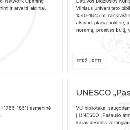
and-Ne­twork Ope­ning
Lie­tu­vos Di­džio­sios Ku­n
i ir at­ver­ti lei­di­niai.
Vil­niaus uni­ver­si­te­to bi­b­
1540–1845 m. rank­raš­ti­ni
at­spin­di pla­čią po­li­ti­nę, j
no­ra­mą, pra­ei­ties bui­tį, vi
PERŽIŪRĖTI
UNESCO „Pasa
­lio (1786–1861) as­me­ni­nė
VU biblioteka, saugodama 
i.
į UNESCO „Pasaulio atmin
kelias dešimtis vertingia