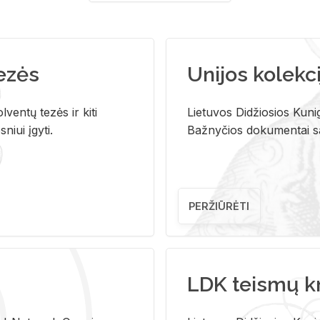
tezės
Unijos kolekci
ventų tezės ir kiti
Lietuvos Didžiosios Kunig
niui įgyti.
Bažnyčios dokumentai sau
PERŽIŪRĖTI
LDK teismų k