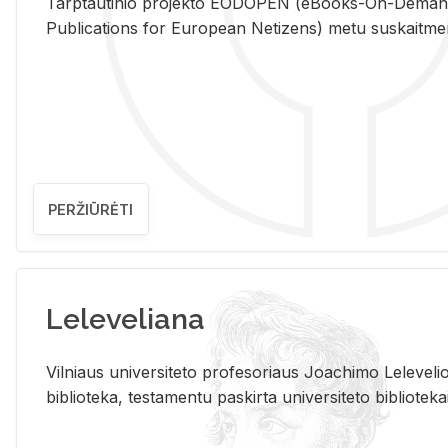
Tarp­tau­ti­nio pro­jek­to EO­DO­PEN (eBo­oks-On-De­m
Pub­li­ca­tions for Eu­ro­pe­an Ne­ti­zens) metu su­skait­me­nin­t
PERŽIŪRĖTI
Leleveliana
Vil­niaus uni­ver­si­te­to pro­fe­so­riaus Jo­a­chi­mo Le­le­ve
bi­b­lio­te­ka, te­sta­men­tu pa­skir­ta uni­ver­si­te­to bi­b­lio­te­ka