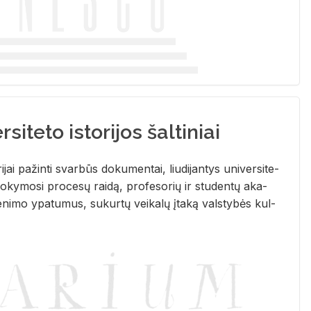
siteto istorijos šaltiniai
­ri­jai pa­žin­ti svar­būs do­ku­men­tai, liu­di­jan­tys uni­ver­si­te­
­ky­mo­si pro­ce­sų rai­dą, pro­fe­so­rių ir stu­den­tų aka­
e­ni­mo ypa­tu­mus, su­kur­tų vei­ka­lų įta­ką vals­ty­bės kul­