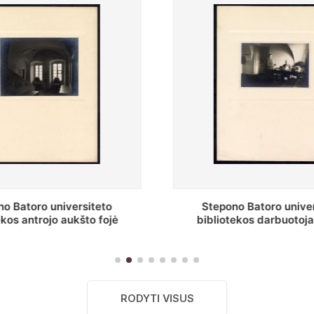
Stepono Batoro universiteto
Baltosios
bibliotekos darbuotojai knygų
Batoro univ
saugyklų darbo kambary
RODYTI VISUS