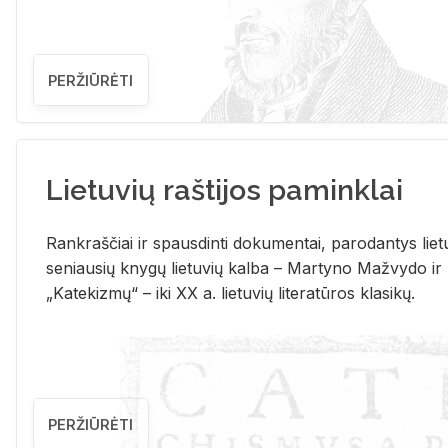
PERŽIŪRĖTI
Lietuvių raštijos paminklai
Rank­raš­čiai ir spaus­din­ti do­ku­men­tai, pa­ro­dan­tys lie­t
se­niau­sių kny­gų lie­tu­vių kal­ba – Mar­ty­no Ma­žvy­do ir
„Ka­te­kiz­mų“ – iki XX a. lie­tu­vių li­te­ra­tū­ros kla­si­kų.
PERŽIŪRĖTI