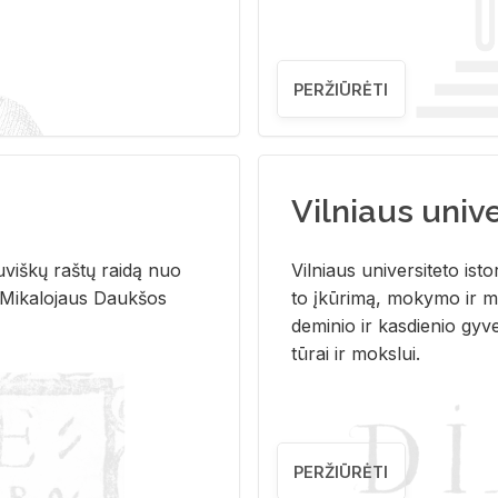
PERŽIŪRĖTI
Vilniaus univer
u­viš­kų raš­tų rai­dą nuo
Vil­niaus uni­ver­si­te­to is­to
 Mi­ka­lo­jaus Dauk­šos
to įkū­ri­mą, mo­ky­mo ir mo
de­mi­nio ir kas­die­nio gy­v
tū­rai ir moks­lui.
PERŽIŪRĖTI