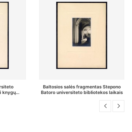
 salės fragmentas Stepono
Stepono Batoro univer
ersiteto bibliotekos laikais
bibliotekos Rankraščių 
vedėjas Mykolas Brenšteina
darbo stalo