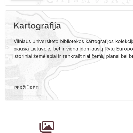
Kartografija
Vil­niaus uni­ver­si­te­to bi­b­lio­te­kos kar­to­gra­fi­jos ko­lek­c
giau­sia Lie­tu­vo­je, bet ir vie­na įdo­miau­sių Rytų Eu­ro­po­je
is­to­ri­niai že­mė­la­piai ir rank­raš­ti­niai že­mių pla­nai bei br
PERŽIŪRĖTI