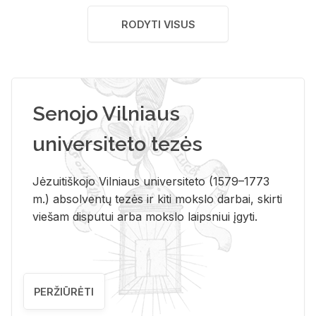
RODYTI VISUS
Senojo Vilniaus
universiteto tezės
Jėzuitiškojo Vilniaus universiteto (1579–1773
m.) absolventų tezės ir kiti mokslo darbai, skirti
viešam disputui arba mokslo laipsniui įgyti.
PERŽIŪRĖTI