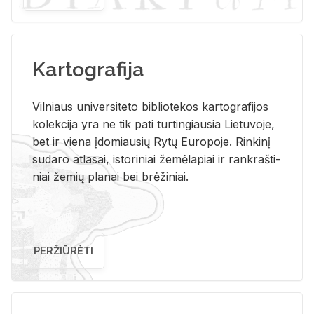
Kartografija
Vil­niaus uni­ver­si­te­to bi­b­lio­te­kos kar­to­gra­fi­jos
ko­lek­ci­ja yra ne tik pati tur­tin­giau­sia Lie­tu­vo­je,
bet ir vie­na įdo­miau­sių Rytų Eu­ro­po­je. Rin­ki­nį
su­da­ro at­la­sai, is­to­ri­niai že­mė­la­piai ir rank­raš­ti­
niai že­mių pla­nai bei brė­ži­niai.
PERŽIŪRĖTI