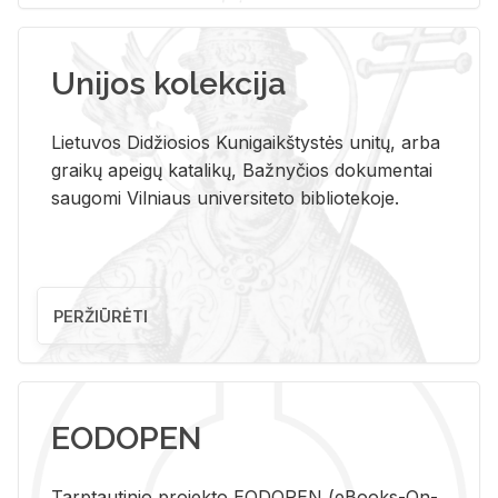
Unijos kolekcija
Lietuvos Didžiosios Kunigaikštystės unitų, arba
graikų apeigų katalikų, Bažnyčios dokumentai
saugomi Vilniaus universiteto bibliotekoje.
PERŽIŪRĖTI
EODOPEN
Tarp­tau­ti­nio pro­jek­to EO­DO­PEN (eBo­oks-On-