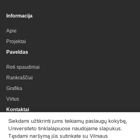
Informacija
Apie
Projektai
Paveldas
Reti spaudiniai
Rankraščiai
Grafika
Virtus
Kontaktai
Siekdami užtikrinti jums teikiamų paslaugų kokybę,
VU Biblioteka
Universiteto tinklalapiuose naudojame slapukus.
Universiteto g. 3, LT-01122, Vilnius
Tęsdami naršymą jūs sutinkate su Vilniaus