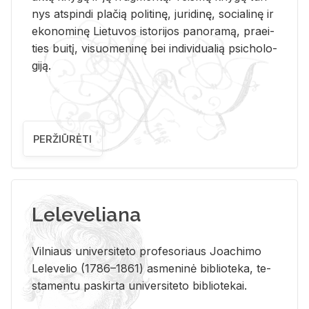
nys at­spin­di pla­čią po­li­ti­nę, ju­ri­di­nę, so­cia­li­nę ir
eko­no­mi­nę Lie­tu­vos is­to­ri­jos pa­no­ra­mą, pra­ei­
ties bui­tį, vi­suo­me­ni­nę bei in­di­vi­dua­lią psi­cho­lo­
gi­ją.
PERŽIŪRĖTI
Leleveliana
Vil­niaus uni­ver­si­te­to pro­fe­so­riaus Jo­a­chi­mo
Le­le­ve­lio (1786–1861) as­me­ni­nė bi­b­lio­te­ka, te­
sta­men­tu pa­skir­ta uni­ver­si­te­to bi­b­lio­te­kai.