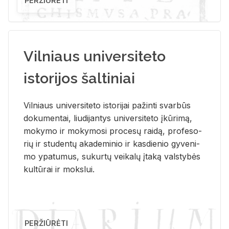
PERŽIŪRĖTI
Vilniaus universiteto
istorijos šaltiniai
Vil­niaus uni­ver­si­te­to is­to­ri­jai pa­žin­ti svar­būs
do­ku­men­tai, liu­di­jan­tys uni­ver­si­te­to įkū­ri­mą,
mo­ky­mo ir mo­ky­mo­si pro­ce­sų rai­dą, pro­fe­so­
rių ir stu­den­tų aka­de­mi­nio ir kas­die­nio gy­ve­ni­
mo ypa­tu­mus, su­kur­tų vei­ka­lų įta­ką vals­ty­bės
kul­tū­rai ir moks­lui.
PERŽIŪRĖTI