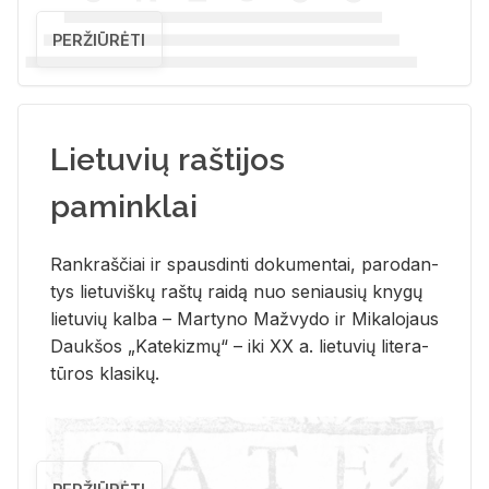
PERŽIŪRĖTI
Lietuvių raštijos
paminklai
Rank­raš­čiai ir spaus­din­ti do­ku­men­tai, pa­ro­dan­
tys lie­tu­viš­kų raš­tų rai­dą nuo se­niau­sių kny­gų
lie­tu­vių kal­ba – Mar­ty­no Ma­žvy­do ir Mi­ka­lo­jaus
Dauk­šos „Ka­te­kiz­mų“ – iki XX a. lie­tu­vių li­te­ra­
tū­ros kla­si­kų.