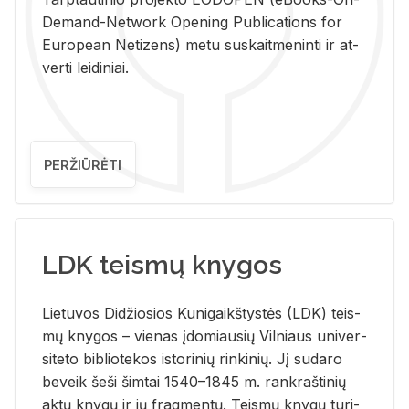
De­mand-Ne­twork Ope­ning Pub­li­ca­tions for
Eu­ro­pe­an Ne­ti­zens) metu su­skait­me­nin­ti ir at­
ver­ti lei­di­niai.
PERŽIŪRĖTI
LDK teismų knygos
Lie­tu­vos Di­džio­sios Ku­ni­gaikš­tys­tės (LDK) teis­
mų kny­gos – vie­nas įdo­miau­sių Vil­niaus uni­ver­
si­te­to bi­b­lio­te­kos is­to­ri­nių rin­ki­nių. Jį su­da­ro
be­veik šeši šim­tai 1540–1845 m. rank­raš­ti­nių
aktų kny­gų ir jų frag­men­tų. Teis­mų kny­gų tu­ri­