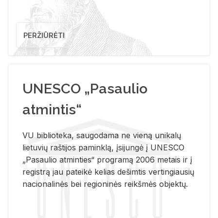
PERŽIŪRĖTI
UNESCO „Pasaulio
atmintis“
VU biblioteka, saugodama ne vieną unikalų
lietuvių raštijos paminklą, įsijungė į UNESCO
„Pasaulio atminties“ programą 2006 metais ir į
registrą jau pateikė kelias dešimtis vertingiausių
nacionalinės bei regioninės reikšmės objektų.