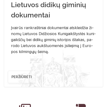
Lietuvos didikų giminių
dokumentai
Įvai­rūs rank­raš­ti­niai do­ku­men­tai at­sklei­džia ži­
no­mų Lie­tu­vos Di­džio­sios Ku­ni­gaikš­tys­tės ku­ni­
gaikš­čių bei di­di­kų gi­mi­nių is­to­ri­jos iš­ta­kas, pa­
ro­do Lie­tu­vos aukš­tuo­me­nės įsi­lie­ji­mą į Eu­ro­
pos kil­min­gų­jų šei­mą.
PERŽIŪRĖTI