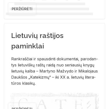
PERŽIŪRĖTI
Lietuvių raštijos
paminklai
Rank­raš­čiai ir spaus­din­ti do­ku­men­tai, pa­ro­dan­
tys lie­tu­viš­kų raš­tų rai­dą nuo se­niau­sių kny­gų
lie­tu­vių kal­ba – Mar­ty­no Ma­žvy­do ir Mi­ka­lo­jaus
Dauk­šos „Ka­te­kiz­mų“ – iki XX a. lie­tu­vių li­te­ra­
tū­ros kla­si­kų.