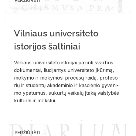
PERŽIŪRĖTI
Vilniaus universiteto
istorijos šaltiniai
Vil­niaus uni­ver­si­te­to is­to­ri­jai pa­žin­ti svar­būs
do­ku­men­tai, liu­di­jan­tys uni­ver­si­te­to įkū­ri­mą,
mo­ky­mo ir mo­ky­mo­si pro­ce­sų rai­dą, pro­fe­so­
rių ir stu­den­tų aka­de­mi­nio ir kas­die­nio gy­ve­ni­
mo ypa­tu­mus, su­kur­tų vei­ka­lų įta­ką vals­ty­bės
kul­tū­rai ir moks­lui.
PERŽIŪRĖTI