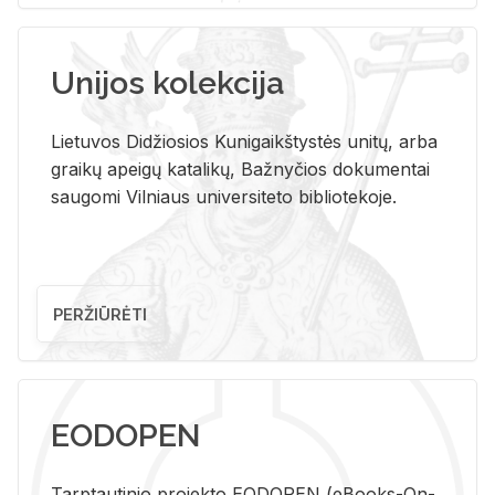
Unijos kolekcija
Lietuvos Didžiosios Kunigaikštystės unitų, arba
graikų apeigų katalikų, Bažnyčios dokumentai
saugomi Vilniaus universiteto bibliotekoje.
PERŽIŪRĖTI
EODOPEN
Tarp­tau­ti­nio pro­jek­to EO­DO­PEN (eBo­oks-On-