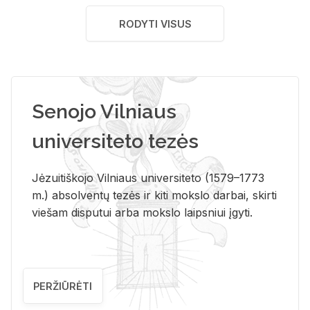
RODYTI VISUS
Senojo Vilniaus
universiteto tezės
Jėzuitiškojo Vilniaus universiteto (1579–1773
m.) absolventų tezės ir kiti mokslo darbai, skirti
viešam disputui arba mokslo laipsniui įgyti.
PERŽIŪRĖTI