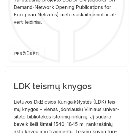
De­mand-Ne­twork Ope­ning Pub­li­ca­tions for
Eu­ro­pe­an Ne­ti­zens) metu su­skait­me­nin­ti ir at­
ver­ti lei­di­niai.
PERŽIŪRĖTI
LDK teismų knygos
Lie­tu­vos Di­džio­sios Ku­ni­gaikš­tys­tės (LDK) teis­
mų kny­gos – vie­nas įdo­miau­sių Vil­niaus uni­ver­
si­te­to bi­b­lio­te­kos is­to­ri­nių rin­ki­nių. Jį su­da­ro
be­veik šeši šim­tai 1540–1845 m. rank­raš­ti­nių
aktų kny­gų ir jų frag­men­tų. Teis­mų kny­gų tu­ri­