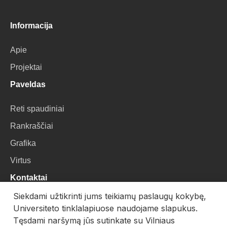
Informacija
Apie
Projektai
Paveldas
Reti spaudiniai
Rankraščiai
Grafika
Virtus
Kontaktai
Siekdami užtikrinti jums teikiamų paslaugų kokybę,
VU Biblioteka
Universiteto tinklalapiuose naudojame slapukus.
Universiteto g. 3, LT-01122, Vilnius
Tęsdami naršymą jūs sutinkate su Vilniaus