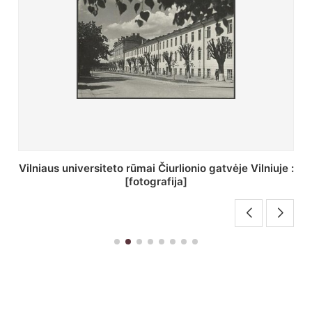
St. Batoro universiteto J. Pilsudskio kolegija :
[fotografija]