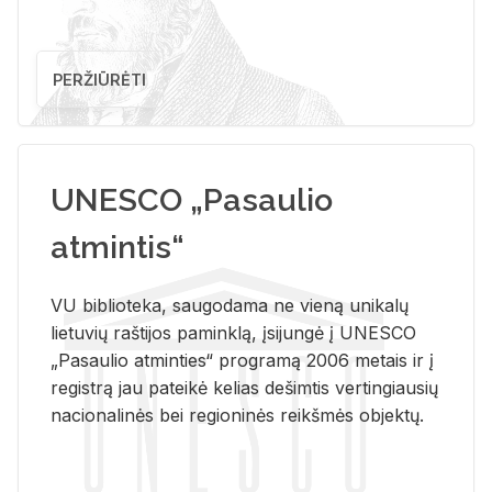
PERŽIŪRĖTI
UNESCO „Pasaulio
atmintis“
VU biblioteka, saugodama ne vieną unikalų
lietuvių raštijos paminklą, įsijungė į UNESCO
„Pasaulio atminties“ programą 2006 metais ir į
registrą jau pateikė kelias dešimtis vertingiausių
nacionalinės bei regioninės reikšmės objektų.