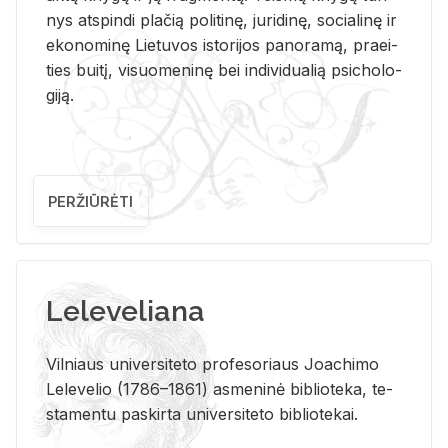
nys at­spin­di pla­čią po­li­ti­nę, ju­ri­di­nę, so­cia­li­nę ir
eko­no­mi­nę Lie­tu­vos is­to­ri­jos pa­no­ra­mą, pra­ei­
ties bui­tį, vi­suo­me­ni­nę bei in­di­vi­dua­lią psi­cho­lo­
gi­ją.
PERŽIŪRĖTI
Leleveliana
Vil­niaus uni­ver­si­te­to pro­fe­so­riaus Jo­a­chi­mo
Le­le­ve­lio (1786–1861) as­me­ni­nė bi­b­lio­te­ka, te­
sta­men­tu pa­skir­ta uni­ver­si­te­to bi­b­lio­te­kai.