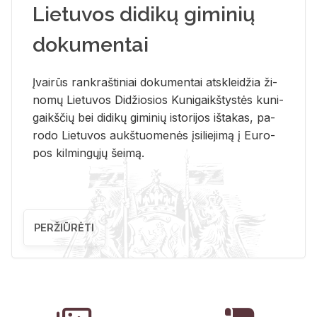
Lietuvos didikų giminių
dokumentai
Įvai­rūs rank­raš­ti­niai do­ku­men­tai at­sklei­džia ži­
no­mų Lie­tu­vos Di­džio­sios Ku­ni­gaikš­tys­tės ku­ni­
gaikš­čių bei di­di­kų gi­mi­nių is­to­ri­jos iš­ta­kas, pa­
ro­do Lie­tu­vos aukš­tuo­me­nės įsi­lie­ji­mą į Eu­ro­
pos kil­min­gų­jų šei­mą.
PERŽIŪRĖTI