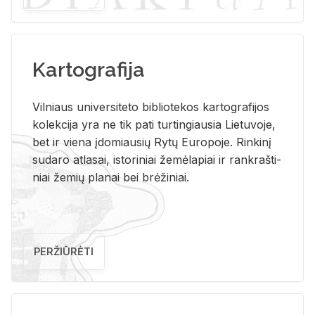
Kartografija
Vil­niaus uni­ver­si­te­to bi­b­lio­te­kos kar­to­gra­fi­jos
ko­lek­ci­ja yra ne tik pati tur­tin­giau­sia Lie­tu­vo­je,
bet ir vie­na įdo­miau­sių Rytų Eu­ro­po­je. Rin­ki­nį
su­da­ro at­la­sai, is­to­ri­niai že­mė­la­piai ir rank­raš­ti­
niai že­mių pla­nai bei brė­ži­niai.
PERŽIŪRĖTI