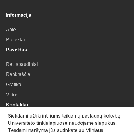
Informacija
Apie
Projektai
Paveldas
Reti spaudiniai
Rankraščiai
Grafika
Virtus
Kontaktai
Siekdami užtikrinti jums teikiamų paslaugų kokybę,
VU Biblioteka
Universiteto tinklalapiuose naudojame slapukus.
Universiteto g. 3, LT-01122, Vilnius
Tęsdami naršymą jūs sutinkate su Vilniaus