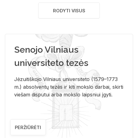
RODYTI VISUS
Senojo Vilniaus
universiteto tezės
Jėzuitiškojo Vilniaus universiteto (1579–1773
m.) absolventų tezės ir kiti mokslo darbai, skirti
viešam disputui arba mokslo laipsniui įgyti.
PERŽIŪRĖTI