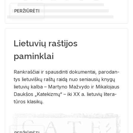
PERŽIŪRĖTI
Lietuvių raštijos
paminklai
Rank­raš­čiai ir spaus­din­ti do­ku­men­tai, pa­ro­dan­
tys lie­tu­viš­kų raš­tų rai­dą nuo se­niau­sių kny­gų
lie­tu­vių kal­ba – Mar­ty­no Ma­žvy­do ir Mi­ka­lo­jaus
Dauk­šos „Ka­te­kiz­mų“ – iki XX a. lie­tu­vių li­te­ra­
tū­ros kla­si­kų.