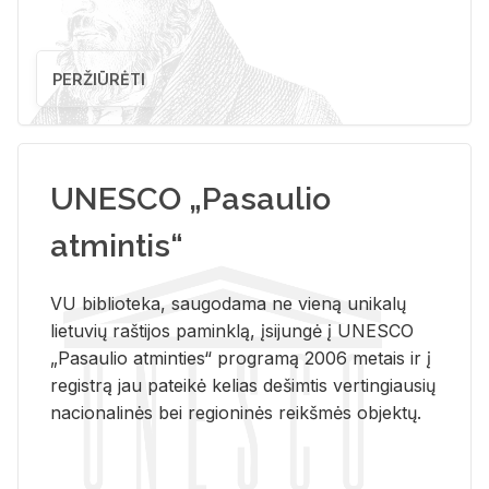
PERŽIŪRĖTI
UNESCO „Pasaulio
atmintis“
VU biblioteka, saugodama ne vieną unikalų
lietuvių raštijos paminklą, įsijungė į UNESCO
„Pasaulio atminties“ programą 2006 metais ir į
registrą jau pateikė kelias dešimtis vertingiausių
nacionalinės bei regioninės reikšmės objektų.