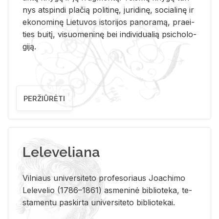
nys at­spin­di pla­čią po­li­ti­nę, ju­ri­di­nę, so­cia­li­nę ir
eko­no­mi­nę Lie­tu­vos is­to­ri­jos pa­no­ra­mą, pra­ei­
ties bui­tį, vi­suo­me­ni­nę bei in­di­vi­dua­lią psi­cho­lo­
gi­ją.
PERŽIŪRĖTI
Leleveliana
Vil­niaus uni­ver­si­te­to pro­fe­so­riaus Jo­a­chi­mo
Le­le­ve­lio (1786–1861) as­me­ni­nė bi­b­lio­te­ka, te­
sta­men­tu pa­skir­ta uni­ver­si­te­to bi­b­lio­te­kai.