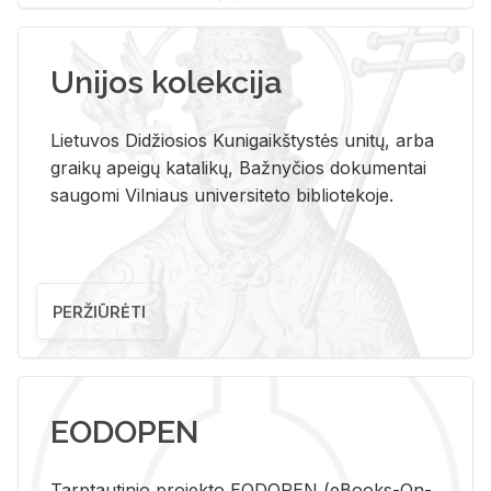
Unijos kolekcija
Lietuvos Didžiosios Kunigaikštystės unitų, arba
graikų apeigų katalikų, Bažnyčios dokumentai
saugomi Vilniaus universiteto bibliotekoje.
PERŽIŪRĖTI
EODOPEN
Tarp­tau­ti­nio pro­jek­to EO­DO­PEN (eBo­oks-On-