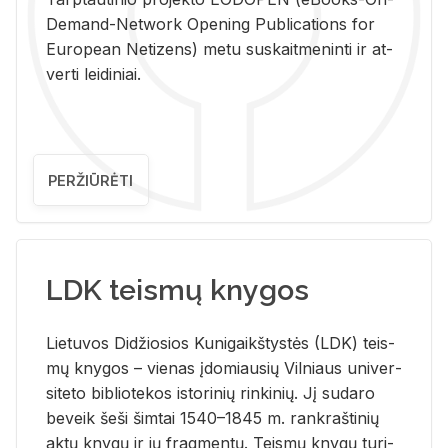
De­mand-Ne­twork Ope­ning Pub­li­ca­tions for
Eu­ro­pe­an Ne­ti­zens) metu su­skait­me­nin­ti ir at­
ver­ti lei­di­niai.
PERŽIŪRĖTI
LDK teismų knygos
Lie­tu­vos Di­džio­sios Ku­ni­gaikš­tys­tės (LDK) teis­
mų kny­gos – vie­nas įdo­miau­sių Vil­niaus uni­ver­
si­te­to bi­b­lio­te­kos is­to­ri­nių rin­ki­nių. Jį su­da­ro
be­veik šeši šim­tai 1540–1845 m. rank­raš­ti­nių
aktų kny­gų ir jų frag­men­tų. Teis­mų kny­gų tu­ri­