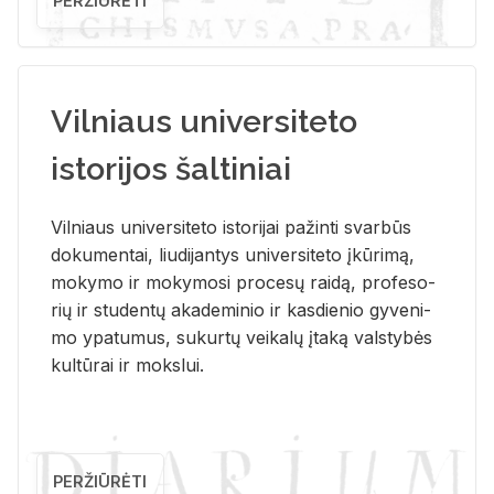
PERŽIŪRĖTI
Vilniaus universiteto
istorijos šaltiniai
Vil­niaus uni­ver­si­te­to is­to­ri­jai pa­žin­ti svar­būs
do­ku­men­tai, liu­di­jan­tys uni­ver­si­te­to įkū­ri­mą,
mo­ky­mo ir mo­ky­mo­si pro­ce­sų rai­dą, pro­fe­so­
rių ir stu­den­tų aka­de­mi­nio ir kas­die­nio gy­ve­ni­
mo ypa­tu­mus, su­kur­tų vei­ka­lų įta­ką vals­ty­bės
kul­tū­rai ir moks­lui.
PERŽIŪRĖTI