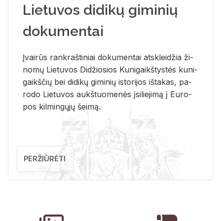
Lietuvos didikų giminių
dokumentai
Įvai­rūs rank­raš­ti­niai do­ku­men­tai at­sklei­džia ži­
no­mų Lie­tu­vos Di­džio­sios Ku­ni­gaikš­tys­tės ku­ni­
gaikš­čių bei di­di­kų gi­mi­nių is­to­ri­jos iš­ta­kas, pa­
ro­do Lie­tu­vos aukš­tuo­me­nės įsi­lie­ji­mą į Eu­ro­
pos kil­min­gų­jų šei­mą.
PERŽIŪRĖTI