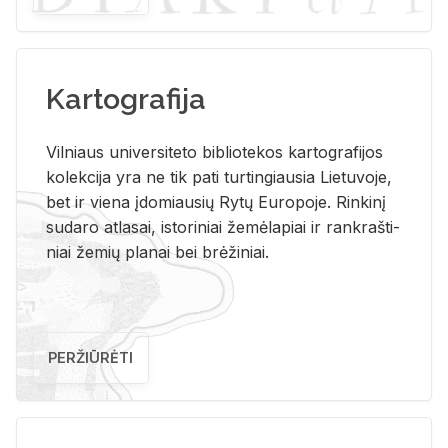
Kartografija
Vil­niaus uni­ver­si­te­to bi­b­lio­te­kos kar­to­gra­fi­jos
ko­lek­ci­ja yra ne tik pati tur­tin­giau­sia Lie­tu­vo­je,
bet ir vie­na įdo­miau­sių Rytų Eu­ro­po­je. Rin­ki­nį
su­da­ro at­la­sai, is­to­ri­niai že­mė­la­piai ir rank­raš­ti­
niai že­mių pla­nai bei brė­ži­niai.
PERŽIŪRĖTI