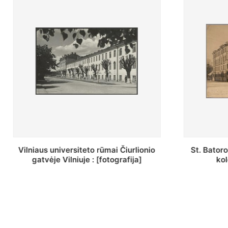
St. Batoro universiteto J. Pilsudskio
[Inventor
kolegija : [fotografija]
bazilijonų