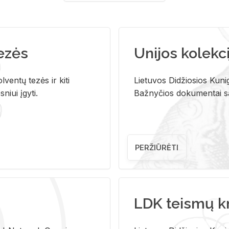
tezės
Unijos kolekci
ventų tezės ir kiti
Lietuvos Didžiosios Kunig
niui įgyti.
Bažnyčios dokumentai sau
PERŽIŪRĖTI
LDK teismų k