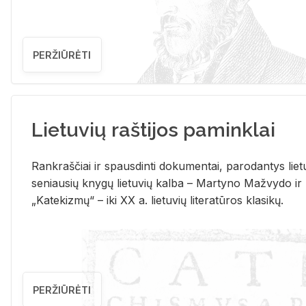
PERŽIŪRĖTI
Lietuvių raštijos paminklai
Rank­raš­čiai ir spaus­din­ti do­ku­men­tai, pa­ro­dan­tys lie­t
se­niau­sių kny­gų lie­tu­vių kal­ba – Mar­ty­no Ma­žvy­do ir
„Ka­te­kiz­mų“ – iki XX a. lie­tu­vių li­te­ra­tū­ros kla­si­kų.
PERŽIŪRĖTI