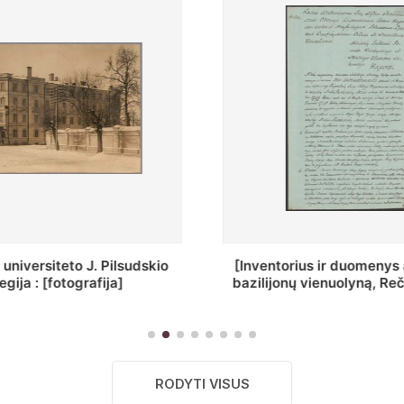
ius ir duomenys apie Selcų
„Wiadomośc Połockiey 
 vienuolyną, Rečycos pav.]
Dyecezyi..."
RODYTI VISUS