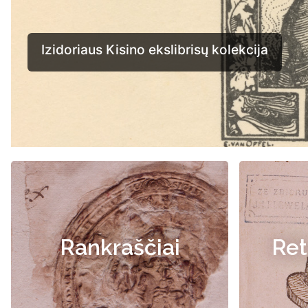
Rankraščiai
Ret