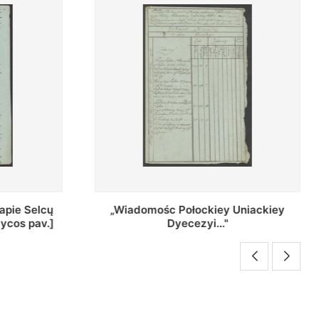
Uniackiey
Regestr Parochow Dekanatu
Brzeskiego