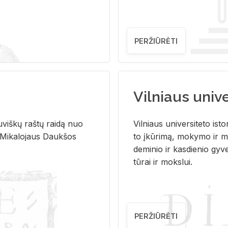
PERŽIŪRĖTI
Vilniaus univer
u­viš­kų raš­tų rai­dą nuo
Vil­niaus uni­ver­si­te­to is­to
 Mi­ka­lo­jaus Dauk­šos
to įkū­ri­mą, mo­ky­mo ir mo
de­mi­nio ir kas­die­nio gy­v
tū­rai ir moks­lui.
PERŽIŪRĖTI