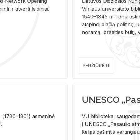
and-Ne­twork Ope­ning
Lie­tu­vos Di­džio­sios Ku­n
i ir at­ver­ti lei­di­niai.
Vil­niaus uni­ver­si­te­to bi­b­
1540–1845 m. rank­raš­ti­ni
at­spin­di pla­čią po­li­ti­nę, j
no­ra­mą, pra­ei­ties bui­tį, vi
PERŽIŪRĖTI
UNESCO „Pasa
­lio (1786–1861) as­me­ni­nė
VU biblioteka, saugodama 
i.
į UNESCO „Pasaulio atmin
kelias dešimtis vertingia