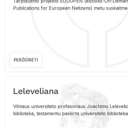
Tarp­tau­ti­nio pro­jek­to EO­DO­PEN (eBo­oks-On-De­m
Pub­li­ca­tions for Eu­ro­pe­an Ne­ti­zens) metu su­skait­me­nin­t
PERŽIŪRĖTI
Leleveliana
Vil­niaus uni­ver­si­te­to pro­fe­so­riaus Jo­a­chi­mo Le­le­ve
bi­b­lio­te­ka, te­sta­men­tu pa­skir­ta uni­ver­si­te­to bi­b­lio­te­ka