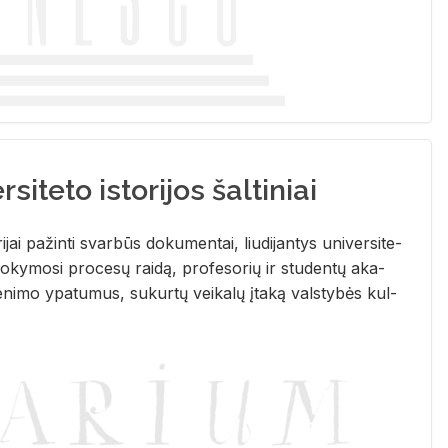
siteto istorijos šaltiniai
­ri­jai pa­žin­ti svar­būs do­ku­men­tai, liu­di­jan­tys uni­ver­si­te­
­ky­mo­si pro­ce­sų rai­dą, pro­fe­so­rių ir stu­den­tų aka­
e­ni­mo ypa­tu­mus, su­kur­tų vei­ka­lų įta­ką vals­ty­bės kul­