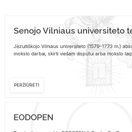
Senojo Vilniaus universiteto 
Jėzuitiškojo Vilniaus universiteto (1579–1773 m.) absol
mokslo darbai, skirti viešam disputui arba mokslo laips
PERŽIŪRĖTI
EODOPEN