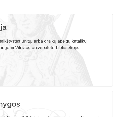
ja
aikštystės unitų, arba graikų apeigų katalikų,
gomi Vilniaus universiteto bibliotekoje.
nygos