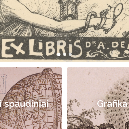
i spaudiniai
Grafika