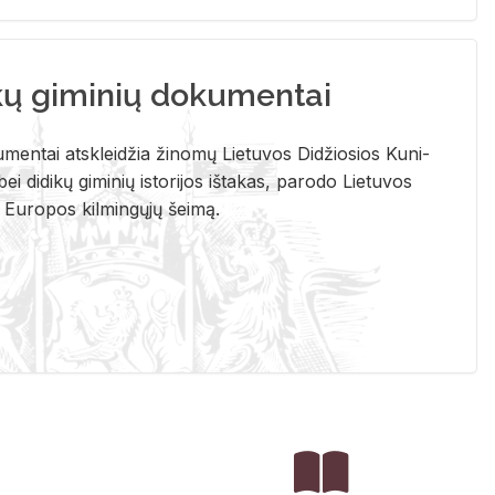
kų giminių dokumentai
u­men­tai at­sklei­džia ži­no­mų Lie­tu­vos Di­džio­sios Ku­ni­
ei di­di­kų gi­mi­nių is­to­ri­jos iš­ta­kas, pa­ro­do Lie­tu­vos
į Eu­ro­pos kil­min­gų­jų šei­mą.