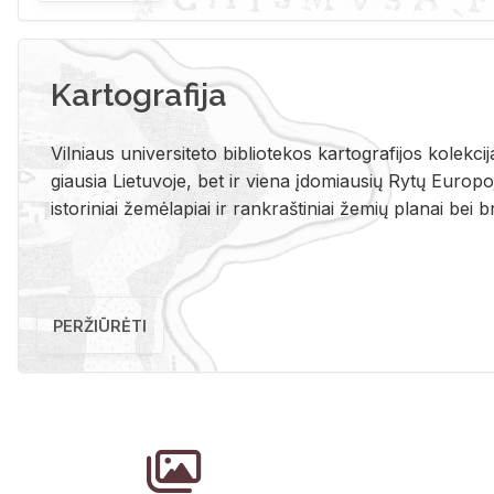
Kartografija
Vil­niaus uni­ver­si­te­to bi­b­lio­te­kos kar­to­gra­fi­jos ko­lek­c
giau­sia Lie­tu­vo­je, bet ir vie­na įdo­miau­sių Rytų Eu­ro­po­je
is­to­ri­niai že­mė­la­piai ir rank­raš­ti­niai že­mių pla­nai bei br
PERŽIŪRĖTI