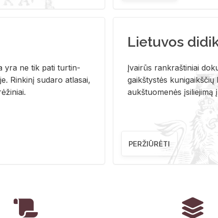
Lietuvos didi
i­ja yra ne tik pati tur­tin­
Įvai­rūs rank­raš­ti­niai do­k
. Rin­ki­nį su­da­ro at­la­sai,
gaikš­tys­tės ku­ni­gaikš­čių b
ė­ži­niai.
aukš­tuo­me­nės įsi­lie­ji­mą 
PERŽIŪRĖTI