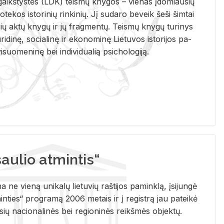
i­gaikš­tys­tės (LDK) teis­mų kny­gos – vie­nas įdo­miau­sių
lio­te­kos is­to­ri­nių rin­ki­nių. Jį su­da­ro be­veik šeši šim­tai
ų aktų kny­gų ir jų frag­men­tų. Teis­mų kny­gų tu­ri­nys
u­ri­di­nę, so­cia­li­nę ir eko­no­mi­nę Lie­tu­vos is­to­ri­jos pa­
­suo­me­ni­nę bei in­di­vi­dua­lią psi­cho­lo­gi­ją.
ulio atmintis“
ne vieną unikalų lietuvių raštijos paminklą, įsijungė
ties“ programą 2006 metais ir į registrą jau pateikė
usių nacionalinės bei regioninės reikšmės objektų.