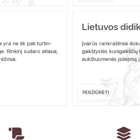
Lietuvos didi
i­ja yra ne tik pati tur­tin­
Įvai­rūs rank­raš­ti­niai do­k
. Rin­ki­nį su­da­ro at­la­sai,
gaikš­tys­tės ku­ni­gaikš­čių b
ė­ži­niai.
aukš­tuo­me­nės įsi­lie­ji­mą 
PERŽIŪRĖTI