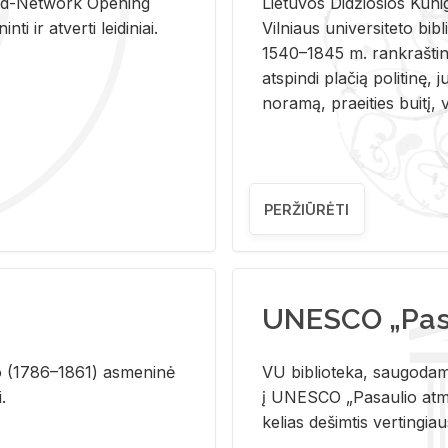
and-Ne­twork Ope­ning
Lie­tu­vos Di­džio­sios Ku­n
i ir at­ver­ti lei­di­niai.
Vil­niaus uni­ver­si­te­to bi­b­
1540–1845 m. rank­raš­ti­ni
at­spin­di pla­čią po­li­ti­nę, j
no­ra­mą, pra­ei­ties bui­tį, vi
PERŽIŪRĖTI
UNESCO „Pasa
­lio (1786–1861) as­me­ni­nė
VU biblioteka, saugodama 
i.
į UNESCO „Pasaulio atmin
kelias dešimtis vertingia