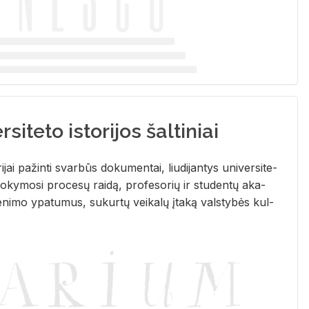
siteto istorijos šaltiniai
­ri­jai pa­žin­ti svar­būs do­ku­men­tai, liu­di­jan­tys uni­ver­si­te­
­ky­mo­si pro­ce­sų rai­dą, pro­fe­so­rių ir stu­den­tų aka­
e­ni­mo ypa­tu­mus, su­kur­tų vei­ka­lų įta­ką vals­ty­bės kul­