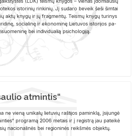
i­gaikš­tys­tės (LDK) teis­mų kny­gos – vie­nas įdo­miau­sių
lio­te­kos is­to­ri­nių rin­ki­nių. Jį su­da­ro be­veik šeši šim­tai
ų aktų kny­gų ir jų frag­men­tų. Teis­mų kny­gų tu­ri­nys
u­ri­di­nę, so­cia­li­nę ir eko­no­mi­nę Lie­tu­vos is­to­ri­jos pa­
­suo­me­ni­nę bei in­di­vi­dua­lią psi­cho­lo­gi­ją.
ulio atmintis“
ne vieną unikalų lietuvių raštijos paminklą, įsijungė
ties“ programą 2006 metais ir į registrą jau pateikė
usių nacionalinės bei regioninės reikšmės objektų.