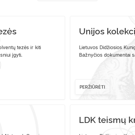
tezės
Unijos kolekci
ventų tezės ir kiti
Lietuvos Didžiosios Kunig
niui įgyti.
Bažnyčios dokumentai sau
PERŽIŪRĖTI
LDK teismų k