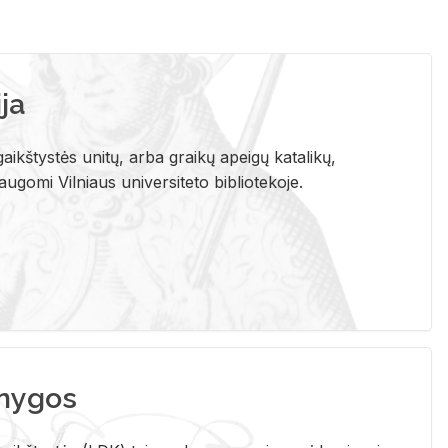
ja
aikštystės unitų, arba graikų apeigų katalikų,
gomi Vilniaus universiteto bibliotekoje.
nygos