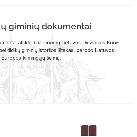
kų giminių dokumentai
u­men­tai at­sklei­džia ži­no­mų Lie­tu­vos Di­džio­sios Ku­ni­
ei di­di­kų gi­mi­nių is­to­ri­jos iš­ta­kas, pa­ro­do Lie­tu­vos
į Eu­ro­pos kil­min­gų­jų šei­mą.