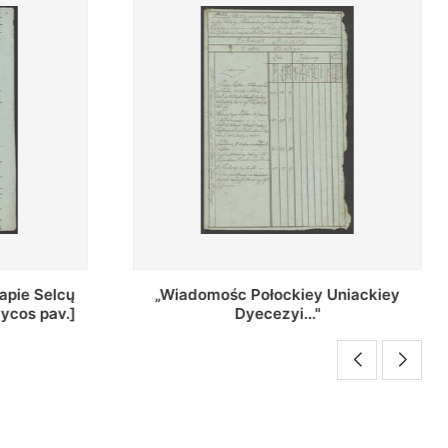
Uniackiey
Regestr Parochow Dekanatu
Brzeskiego