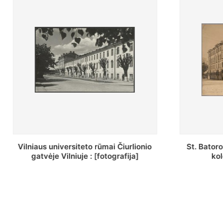
St. Batoro universiteto J. Pilsudskio
[Inventor
kolegija : [fotografija]
bazilijonų