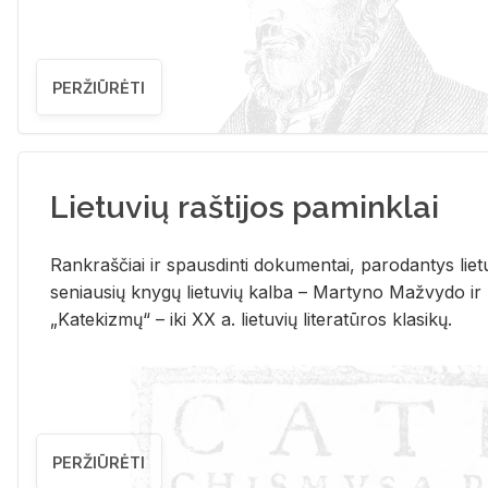
PERŽIŪRĖTI
Lietuvių raštijos paminklai
Rank­raš­čiai ir spaus­din­ti do­ku­men­tai, pa­ro­dan­tys lie­t
se­niau­sių kny­gų lie­tu­vių kal­ba – Mar­ty­no Ma­žvy­do ir
„Ka­te­kiz­mų“ – iki XX a. lie­tu­vių li­te­ra­tū­ros kla­si­kų.
PERŽIŪRĖTI