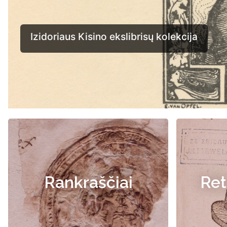
Rankraščiai
Ret