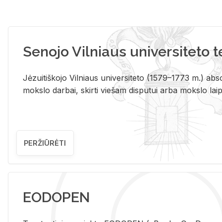
Senojo Vilniaus universiteto 
Jėzuitiškojo Vilniaus universiteto (1579–1773 m.) absol
mokslo darbai, skirti viešam disputui arba mokslo laips
PERŽIŪRĖTI
EODOPEN