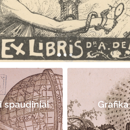
i spaudiniai
Grafika