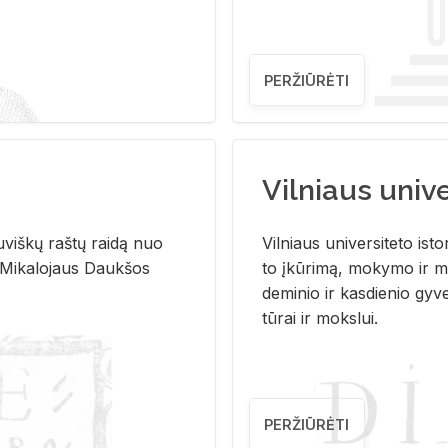
PERŽIŪRĖTI
Vilniaus univer
u­viš­kų raš­tų rai­dą nuo
Vil­niaus uni­ver­si­te­to is­to
 Mi­ka­lo­jaus Dauk­šos
to įkū­ri­mą, mo­ky­mo ir mo
de­mi­nio ir kas­die­nio gy­v
tū­rai ir moks­lui.
PERŽIŪRĖTI