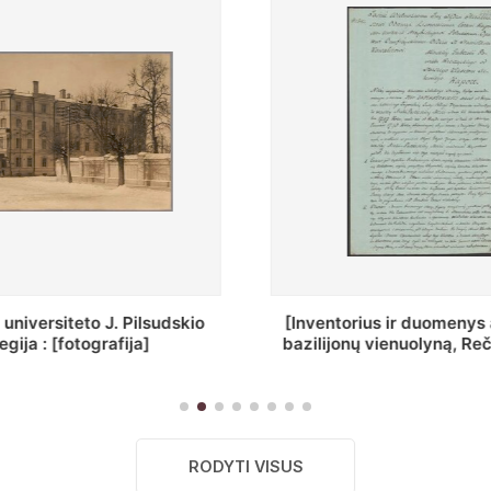
ius ir duomenys apie Selcų
„Wiadomośc Połockiey 
 vienuolyną, Rečycos pav.]
Dyecezyi..."
RODYTI VISUS