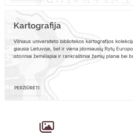
Kartografija
Vil­niaus uni­ver­si­te­to bi­b­lio­te­kos kar­to­gra­fi­jos ko­lek­c
giau­sia Lie­tu­vo­je, bet ir vie­na įdo­miau­sių Rytų Eu­ro­po­je
is­to­ri­niai že­mė­la­piai ir rank­raš­ti­niai že­mių pla­nai bei br
PERŽIŪRĖTI