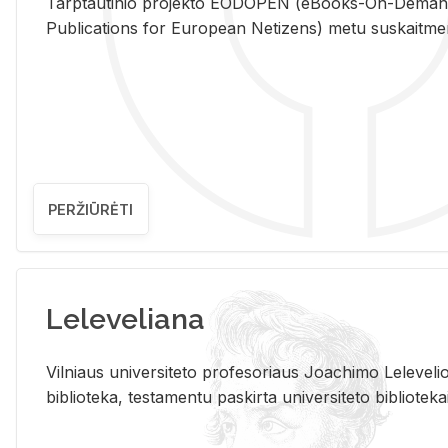
Tarp­tau­ti­nio pro­jek­to EO­DO­PEN (eBo­oks-On-De­m
Pub­li­ca­tions for Eu­ro­pe­an Ne­ti­zens) metu su­skait­me­nin­t
PERŽIŪRĖTI
Leleveliana
Vil­niaus uni­ver­si­te­to pro­fe­so­riaus Jo­a­chi­mo Le­le­ve
bi­b­lio­te­ka, te­sta­men­tu pa­skir­ta uni­ver­si­te­to bi­b­lio­te­ka