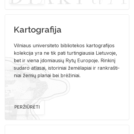
Kartografija
Vil­niaus uni­ver­si­te­to bi­b­lio­te­kos kar­to­gra­fi­jos
ko­lek­ci­ja yra ne tik pati tur­tin­giau­sia Lie­tu­vo­je,
bet ir vie­na įdo­miau­sių Rytų Eu­ro­po­je. Rin­ki­nį
su­da­ro at­la­sai, is­to­ri­niai že­mė­la­piai ir rank­raš­ti­
niai že­mių pla­nai bei brė­ži­niai.
PERŽIŪRĖTI