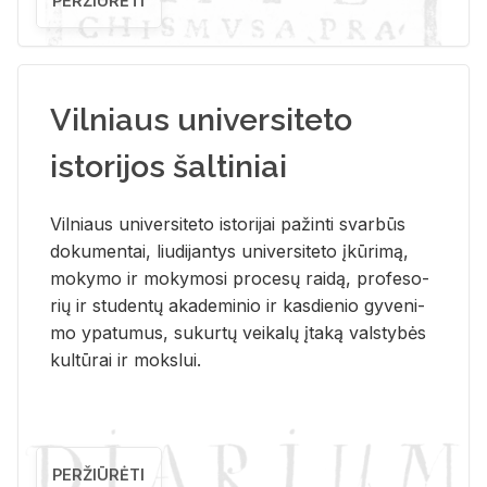
PERŽIŪRĖTI
Vilniaus universiteto
istorijos šaltiniai
Vil­niaus uni­ver­si­te­to is­to­ri­jai pa­žin­ti svar­būs
do­ku­men­tai, liu­di­jan­tys uni­ver­si­te­to įkū­ri­mą,
mo­ky­mo ir mo­ky­mo­si pro­ce­sų rai­dą, pro­fe­so­
rių ir stu­den­tų aka­de­mi­nio ir kas­die­nio gy­ve­ni­
mo ypa­tu­mus, su­kur­tų vei­ka­lų įta­ką vals­ty­bės
kul­tū­rai ir moks­lui.
PERŽIŪRĖTI