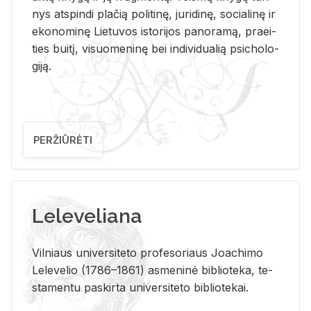
nys at­spin­di pla­čią po­li­ti­nę, ju­ri­di­nę, so­cia­li­nę ir
eko­no­mi­nę Lie­tu­vos is­to­ri­jos pa­no­ra­mą, pra­ei­
ties bui­tį, vi­suo­me­ni­nę bei in­di­vi­dua­lią psi­cho­lo­
gi­ją.
PERŽIŪRĖTI
Leleveliana
Vil­niaus uni­ver­si­te­to pro­fe­so­riaus Jo­a­chi­mo
Le­le­ve­lio (1786–1861) as­me­ni­nė bi­b­lio­te­ka, te­
sta­men­tu pa­skir­ta uni­ver­si­te­to bi­b­lio­te­kai.