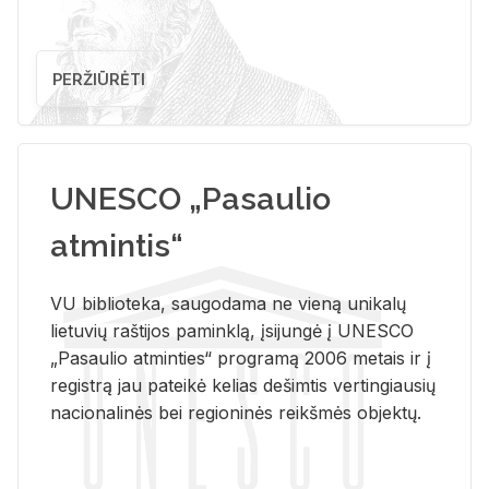
PERŽIŪRĖTI
UNESCO „Pasaulio
atmintis“
VU biblioteka, saugodama ne vieną unikalų
lietuvių raštijos paminklą, įsijungė į UNESCO
„Pasaulio atminties“ programą 2006 metais ir į
registrą jau pateikė kelias dešimtis vertingiausių
nacionalinės bei regioninės reikšmės objektų.