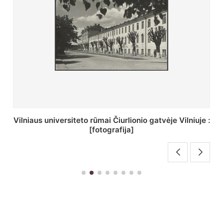
St. Batoro universiteto J. Pilsudskio kolegija :
[fotografija]