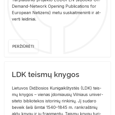
De­mand-Ne­twork Ope­ning Pub­li­ca­tions for
Eu­ro­pe­an Ne­ti­zens) metu su­skait­me­nin­ti ir at­
ver­ti lei­di­niai.
PERŽIŪRĖTI
LDK teismų knygos
Lie­tu­vos Di­džio­sios Ku­ni­gaikš­tys­tės (LDK) teis­
mų kny­gos – vie­nas įdo­miau­sių Vil­niaus uni­ver­
si­te­to bi­b­lio­te­kos is­to­ri­nių rin­ki­nių. Jį su­da­ro
be­veik šeši šim­tai 1540–1845 m. rank­raš­ti­nių
aktų kny­gų ir jų frag­men­tų. Teis­mų kny­gų tu­ri­