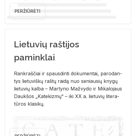
PERŽIŪRĖTI
Lietuvių raštijos
paminklai
Rank­raš­čiai ir spaus­din­ti do­ku­men­tai, pa­ro­dan­
tys lie­tu­viš­kų raš­tų rai­dą nuo se­niau­sių kny­gų
lie­tu­vių kal­ba – Mar­ty­no Ma­žvy­do ir Mi­ka­lo­jaus
Dauk­šos „Ka­te­kiz­mų“ – iki XX a. lie­tu­vių li­te­ra­
tū­ros kla­si­kų.