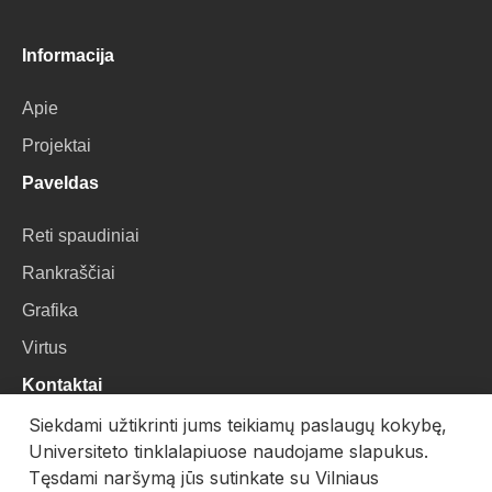
Informacija
Apie
Projektai
Paveldas
Reti spaudiniai
Rankraščiai
Grafika
Virtus
Kontaktai
Siekdami užtikrinti jums teikiamų paslaugų kokybę,
VU Biblioteka
Universiteto tinklalapiuose naudojame slapukus.
Universiteto g. 3, LT-01122, Vilnius
Tęsdami naršymą jūs sutinkate su Vilniaus