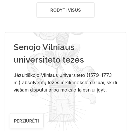
RODYTI VISUS
Senojo Vilniaus
universiteto tezės
Jėzuitiškojo Vilniaus universiteto (1579–1773
m.) absolventų tezės ir kiti mokslo darbai, skirti
viešam disputui arba mokslo laipsniui įgyti.
PERŽIŪRĖTI