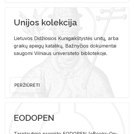
Unijos kolekcija
Lietuvos Didžiosios Kunigaikštystės unitų, arba
graikų apeigų katalikų, Bažnyčios dokumentai
saugomi Vilniaus universiteto bibliotekoje.
PERŽIŪRĖTI
EODOPEN
Tarp­tau­ti­nio pro­jek­to EO­DO­PEN (eBo­oks-On-