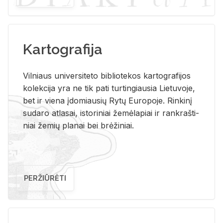
Kartografija
Vil­niaus uni­ver­si­te­to bi­b­lio­te­kos kar­to­gra­fi­jos
ko­lek­ci­ja yra ne tik pati tur­tin­giau­sia Lie­tu­vo­je,
bet ir vie­na įdo­miau­sių Rytų Eu­ro­po­je. Rin­ki­nį
su­da­ro at­la­sai, is­to­ri­niai že­mė­la­piai ir rank­raš­ti­
niai že­mių pla­nai bei brė­ži­niai.
PERŽIŪRĖTI