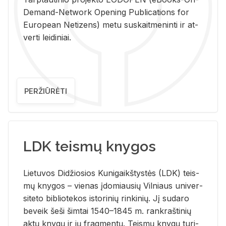
De­mand-Ne­twork Ope­ning Pub­li­ca­tions for
Eu­ro­pe­an Ne­ti­zens) metu su­skait­me­nin­ti ir at­
ver­ti lei­di­niai.
PERŽIŪRĖTI
LDK teismų knygos
Lie­tu­vos Di­džio­sios Ku­ni­gaikš­tys­tės (LDK) teis­
mų kny­gos – vie­nas įdo­miau­sių Vil­niaus uni­ver­
si­te­to bi­b­lio­te­kos is­to­ri­nių rin­ki­nių. Jį su­da­ro
be­veik šeši šim­tai 1540–1845 m. rank­raš­ti­nių
aktų kny­gų ir jų frag­men­tų. Teis­mų kny­gų tu­ri­