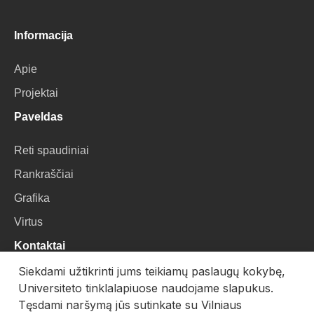
Informacija
Apie
Projektai
Paveldas
Reti spaudiniai
Rankraščiai
Grafika
Virtus
Kontaktai
Siekdami užtikrinti jums teikiamų paslaugų kokybę,
VU Biblioteka
Universiteto tinklalapiuose naudojame slapukus.
Universiteto g. 3, LT-01122, Vilnius
Tęsdami naršymą jūs sutinkate su Vilniaus