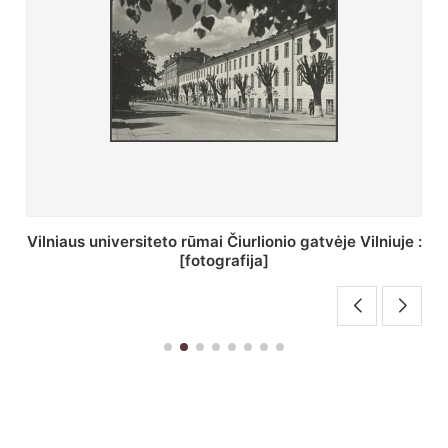
St. Batoro universiteto J. Pilsudskio kolegija :
[fotografija]