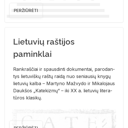
PERŽIŪRĖTI
Lietuvių raštijos
paminklai
Rank­raš­čiai ir spaus­din­ti do­ku­men­tai, pa­ro­dan­
tys lie­tu­viš­kų raš­tų rai­dą nuo se­niau­sių kny­gų
lie­tu­vių kal­ba – Mar­ty­no Ma­žvy­do ir Mi­ka­lo­jaus
Dauk­šos „Ka­te­kiz­mų“ – iki XX a. lie­tu­vių li­te­ra­
tū­ros kla­si­kų.