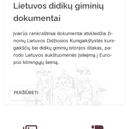
Lietuvos didikų giminių
dokumentai
Įvai­rūs rank­raš­ti­niai do­ku­men­tai at­sklei­džia ži­
no­mų Lie­tu­vos Di­džio­sios Ku­ni­gaikš­tys­tės ku­ni­
gaikš­čių bei di­di­kų gi­mi­nių is­to­ri­jos iš­ta­kas, pa­
ro­do Lie­tu­vos aukš­tuo­me­nės įsi­lie­ji­mą į Eu­ro­
pos kil­min­gų­jų šei­mą.
PERŽIŪRĖTI