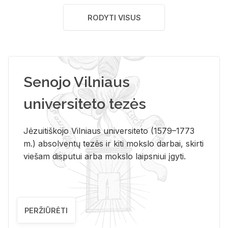
RODYTI VISUS
Senojo Vilniaus
universiteto tezės
Jėzuitiškojo Vilniaus universiteto (1579–1773
m.) absolventų tezės ir kiti mokslo darbai, skirti
viešam disputui arba mokslo laipsniui įgyti.
PERŽIŪRĖTI