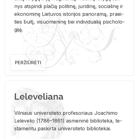
nys at­spin­di pla­čią po­li­ti­nę, ju­ri­di­nę, so­cia­li­nę ir
eko­no­mi­nę Lie­tu­vos is­to­ri­jos pa­no­ra­mą, pra­ei­
ties bui­tį, vi­suo­me­ni­nę bei in­di­vi­dua­lią psi­cho­lo­
gi­ją.
PERŽIŪRĖTI
Leleveliana
Vil­niaus uni­ver­si­te­to pro­fe­so­riaus Jo­a­chi­mo
Le­le­ve­lio (1786–1861) as­me­ni­nė bi­b­lio­te­ka, te­
sta­men­tu pa­skir­ta uni­ver­si­te­to bi­b­lio­te­kai.