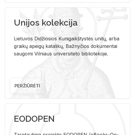
Unijos kolekcija
Lietuvos Didžiosios Kunigaikštystės unitų, arba
graikų apeigų katalikų, Bažnyčios dokumentai
saugomi Vilniaus universiteto bibliotekoje.
PERŽIŪRĖTI
EODOPEN
Tarp­tau­ti­nio pro­jek­to EO­DO­PEN (eBo­oks-On-