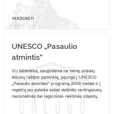
PERŽIŪRĖTI
UNESCO „Pasaulio
atmintis“
VU biblioteka, saugodama ne vieną unikalų
lietuvių raštijos paminklą, įsijungė į UNESCO
„Pasaulio atminties“ programą 2006 metais ir į
registrą jau pateikė kelias dešimtis vertingiausių
nacionalinės bei regioninės reikšmės objektų.