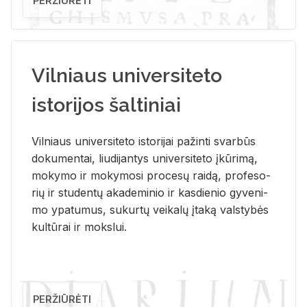
PERŽIŪRĖTI
Vilniaus universiteto
istorijos šaltiniai
Vil­niaus uni­ver­si­te­to is­to­ri­jai pa­žin­ti svar­būs
do­ku­men­tai, liu­di­jan­tys uni­ver­si­te­to įkū­ri­mą,
mo­ky­mo ir mo­ky­mo­si pro­ce­sų rai­dą, pro­fe­so­
rių ir stu­den­tų aka­de­mi­nio ir kas­die­nio gy­ve­ni­
mo ypa­tu­mus, su­kur­tų vei­ka­lų įta­ką vals­ty­bės
kul­tū­rai ir moks­lui.
PERŽIŪRĖTI