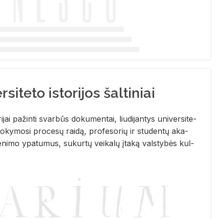
siteto istorijos šaltiniai
­ri­jai pa­žin­ti svar­būs do­ku­men­tai, liu­di­jan­tys uni­ver­si­te­
­ky­mo­si pro­ce­sų rai­dą, pro­fe­so­rių ir stu­den­tų aka­
e­ni­mo ypa­tu­mus, su­kur­tų vei­ka­lų įta­ką vals­ty­bės kul­