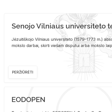
Senojo Vilniaus universiteto 
Jėzuitiškojo Vilniaus universiteto (1579–1773 m.) absol
mokslo darbai, skirti viešam disputui arba mokslo laips
PERŽIŪRĖTI
EODOPEN