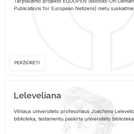
Tarp­tau­ti­nio pro­jek­to EO­DO­PEN (eBo­oks-On-De­m
Pub­li­ca­tions for Eu­ro­pe­an Ne­ti­zens) metu su­skait­me­nin­t
PERŽIŪRĖTI
Leleveliana
Vil­niaus uni­ver­si­te­to pro­fe­so­riaus Jo­a­chi­mo Le­le­ve
bi­b­lio­te­ka, te­sta­men­tu pa­skir­ta uni­ver­si­te­to bi­b­lio­te­ka