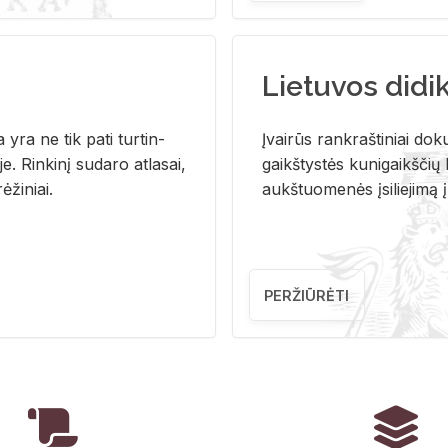
Lietuvos didi
i­ja yra ne tik pati tur­tin­
Įvai­rūs rank­raš­ti­niai do­k
. Rin­ki­nį su­da­ro at­la­sai,
gaikš­tys­tės ku­ni­gaikš­čių b
ė­ži­niai.
aukš­tuo­me­nės įsi­lie­ji­mą 
PERŽIŪRĖTI