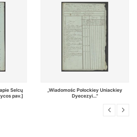
ey Uniackiey
Regestr Parochow Dekanatu
."
Brzeskiego