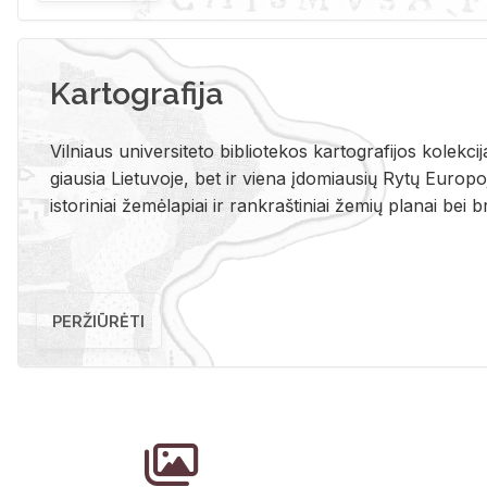
Kartografija
Vil­niaus uni­ver­si­te­to bi­b­lio­te­kos kar­to­gra­fi­jos ko­lek­c
giau­sia Lie­tu­vo­je, bet ir vie­na įdo­miau­sių Rytų Eu­ro­po­je
is­to­ri­niai že­mė­la­piai ir rank­raš­ti­niai že­mių pla­nai bei br
PERŽIŪRĖTI