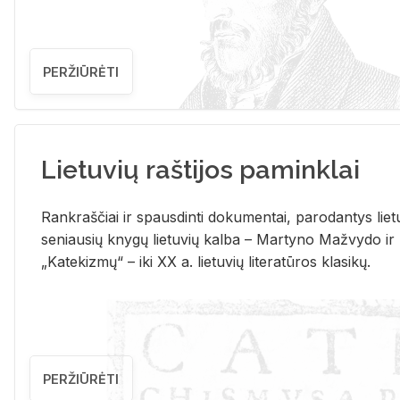
PERŽIŪRĖTI
Lietuvių raštijos paminklai
Rank­raš­čiai ir spaus­din­ti do­ku­men­tai, pa­ro­dan­tys lie­t
se­niau­sių kny­gų lie­tu­vių kal­ba – Mar­ty­no Ma­žvy­do ir
„Ka­te­kiz­mų“ – iki XX a. lie­tu­vių li­te­ra­tū­ros kla­si­kų.
PERŽIŪRĖTI