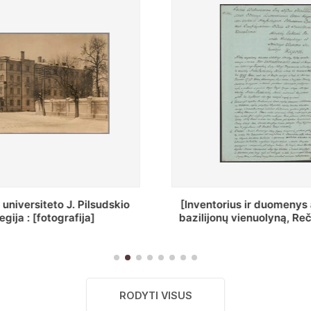
torius ir duomenys apie Selcų
„Wiadomośc Połocki
jonų vienuolyną, Rečycos pav.]
Dyecezyi..
RODYTI VISUS