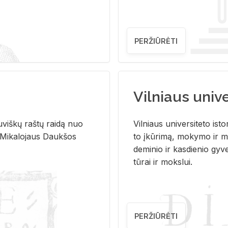
PERŽIŪRĖTI
Vilniaus univer
u­viš­kų raš­tų rai­dą nuo
Vil­niaus uni­ver­si­te­to is­to
 Mi­ka­lo­jaus Dauk­šos
to įkū­ri­mą, mo­ky­mo ir mo
de­mi­nio ir kas­die­nio gy­v
tū­rai ir moks­lui.
PERŽIŪRĖTI