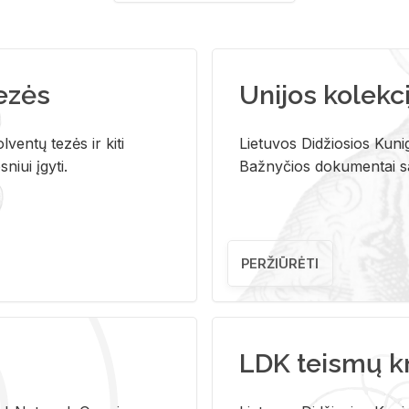
tezės
Unijos kolekci
ventų tezės ir kiti
Lietuvos Didžiosios Kunig
niui įgyti.
Bažnyčios dokumentai sau
PERŽIŪRĖTI
LDK teismų k