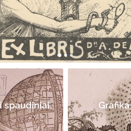
i spaudiniai
Grafika