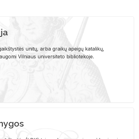
ja
aikštystės unitų, arba graikų apeigų katalikų,
gomi Vilniaus universiteto bibliotekoje.
nygos