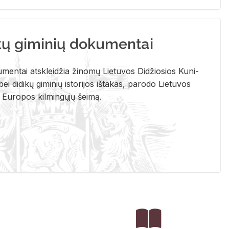
kų giminių dokumentai
u­men­tai at­sklei­džia ži­no­mų Lie­tu­vos Di­džio­sios Ku­ni­
ei di­di­kų gi­mi­nių is­to­ri­jos iš­ta­kas, pa­ro­do Lie­tu­vos
į Eu­ro­pos kil­min­gų­jų šei­mą.