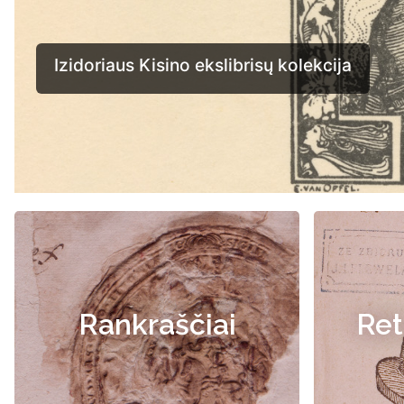
Rankraščiai
Ret