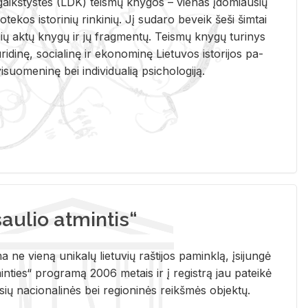
i­gaikš­tys­tės (LDK) teis­mų kny­gos – vie­nas įdo­miau­sių
lio­te­kos is­to­ri­nių rin­ki­nių. Jį su­da­ro be­veik šeši šim­tai
ų aktų kny­gų ir jų frag­men­tų. Teis­mų kny­gų tu­ri­nys
u­ri­di­nę, so­cia­li­nę ir eko­no­mi­nę Lie­tu­vos is­to­ri­jos pa­
­suo­me­ni­nę bei in­di­vi­dua­lią psi­cho­lo­gi­ją.
ulio atmintis“
ne vieną unikalų lietuvių raštijos paminklą, įsijungė
ties“ programą 2006 metais ir į registrą jau pateikė
usių nacionalinės bei regioninės reikšmės objektų.