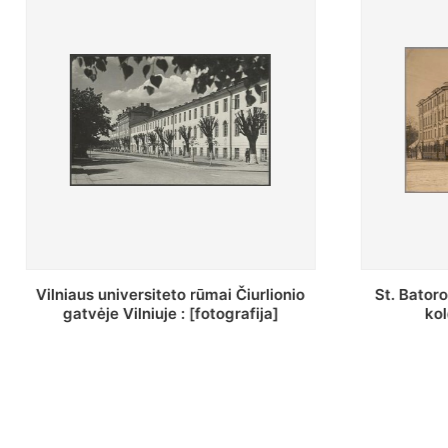
St. Batoro universiteto J. Pilsudskio
[Inven
kolegija : [fotografija]
bazili