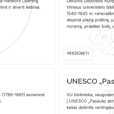
and-Ne­twork Ope­ning
Lie­tu­vos Di­džio­sios Ku­n
i ir at­ver­ti lei­di­niai.
Vil­niaus uni­ver­si­te­to bi­b­
1540–1845 m. rank­raš­ti­ni
at­spin­di pla­čią po­li­ti­nę, j
no­ra­mą, pra­ei­ties bui­tį, vi
PERŽIŪRĖTI
UNESCO „Pasa
­lio (1786–1861) as­me­ni­nė
VU biblioteka, saugodama 
i.
į UNESCO „Pasaulio atmin
kelias dešimtis vertingia