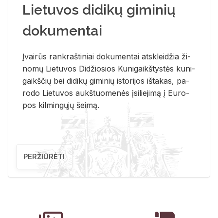
Lietuvos didikų giminių
dokumentai
Įvai­rūs rank­raš­ti­niai do­ku­men­tai at­sklei­džia ži­
no­mų Lie­tu­vos Di­džio­sios Ku­ni­gaikš­tys­tės ku­ni­
gaikš­čių bei di­di­kų gi­mi­nių is­to­ri­jos iš­ta­kas, pa­
ro­do Lie­tu­vos aukš­tuo­me­nės įsi­lie­ji­mą į Eu­ro­
pos kil­min­gų­jų šei­mą.
PERŽIŪRĖTI