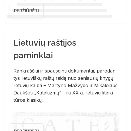
PERŽIŪRĖTI
Lietuvių raštijos
paminklai
Rank­raš­čiai ir spaus­din­ti do­ku­men­tai, pa­ro­dan­
tys lie­tu­viš­kų raš­tų rai­dą nuo se­niau­sių kny­gų
lie­tu­vių kal­ba – Mar­ty­no Ma­žvy­do ir Mi­ka­lo­jaus
Dauk­šos „Ka­te­kiz­mų“ – iki XX a. lie­tu­vių li­te­ra­
tū­ros kla­si­kų.