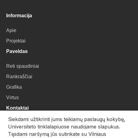
Informacija
Apie
Projektai
Paveldas
Reti spaudiniai
Rankraščiai
Grafika
Virtus
Kontaktai
Siekdami užtikrinti jums teikiamų paslaugų kokybę,
VU Biblioteka
Universiteto tinklalapiuose naudojame slapukus.
Universiteto g. 3, LT-01122, Vilnius
Tęsdami naršymą jūs sutinkate su Vilniaus