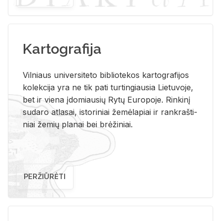
Kartografija
Vil­niaus uni­ver­si­te­to bi­b­lio­te­kos kar­to­gra­fi­jos
ko­lek­ci­ja yra ne tik pati tur­tin­giau­sia Lie­tu­vo­je,
bet ir vie­na įdo­miau­sių Rytų Eu­ro­po­je. Rin­ki­nį
su­da­ro at­la­sai, is­to­ri­niai že­mė­la­piai ir rank­raš­ti­
niai že­mių pla­nai bei brė­ži­niai.
PERŽIŪRĖTI