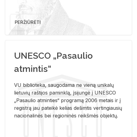
PERŽIŪRĖTI
UNESCO „Pasaulio
atmintis“
VU biblioteka, saugodama ne vieną unikalų
lietuvių raštijos paminklą, įsijungė į UNESCO
„Pasaulio atminties“ programą 2006 metais ir į
registrą jau pateikė kelias dešimtis vertingiausių
nacionalinės bei regioninės reikšmės objektų.