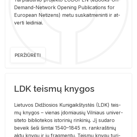
De­mand-Ne­twork Ope­ning Pub­li­ca­tions for
Eu­ro­pe­an Ne­ti­zens) metu su­skait­me­nin­ti ir at­
ver­ti lei­di­niai.
PERŽIŪRĖTI
LDK teismų knygos
Lie­tu­vos Di­džio­sios Ku­ni­gaikš­tys­tės (LDK) teis­
mų kny­gos – vie­nas įdo­miau­sių Vil­niaus uni­ver­
si­te­to bi­b­lio­te­kos is­to­ri­nių rin­ki­nių. Jį su­da­ro
be­veik šeši šim­tai 1540–1845 m. rank­raš­ti­nių
aktų kny­gų ir jų frag­men­tų. Teis­mų kny­gų tu­ri­