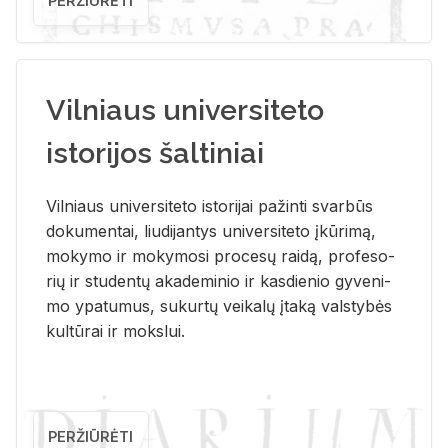
PERŽIŪRĖTI
Vilniaus universiteto
istorijos šaltiniai
Vil­niaus uni­ver­si­te­to is­to­ri­jai pa­žin­ti svar­būs
do­ku­men­tai, liu­di­jan­tys uni­ver­si­te­to įkū­ri­mą,
mo­ky­mo ir mo­ky­mo­si pro­ce­sų rai­dą, pro­fe­so­
rių ir stu­den­tų aka­de­mi­nio ir kas­die­nio gy­ve­ni­
mo ypa­tu­mus, su­kur­tų vei­ka­lų įta­ką vals­ty­bės
kul­tū­rai ir moks­lui.
PERŽIŪRĖTI