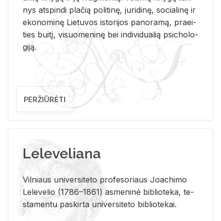
nys at­spin­di pla­čią po­li­ti­nę, ju­ri­di­nę, so­cia­li­nę ir
eko­no­mi­nę Lie­tu­vos is­to­ri­jos pa­no­ra­mą, pra­ei­
ties bui­tį, vi­suo­me­ni­nę bei in­di­vi­dua­lią psi­cho­lo­
gi­ją.
PERŽIŪRĖTI
Leleveliana
Vil­niaus uni­ver­si­te­to pro­fe­so­riaus Jo­a­chi­mo
Le­le­ve­lio (1786–1861) as­me­ni­nė bi­b­lio­te­ka, te­
sta­men­tu pa­skir­ta uni­ver­si­te­to bi­b­lio­te­kai.