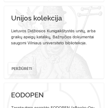
Unijos kolekcija
Lietuvos Didžiosios Kunigaikštystės unitų, arba
graikų apeigų katalikų, Bažnyčios dokumentai
saugomi Vilniaus universiteto bibliotekoje.
PERŽIŪRĖTI
EODOPEN
Tarp­tau­ti­nio pro­jek­to EO­DO­PEN (eBo­oks-On-