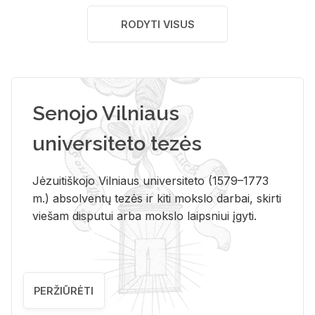
RODYTI VISUS
Senojo Vilniaus
universiteto tezės
Jėzuitiškojo Vilniaus universiteto (1579–1773
m.) absolventų tezės ir kiti mokslo darbai, skirti
viešam disputui arba mokslo laipsniui įgyti.
PERŽIŪRĖTI