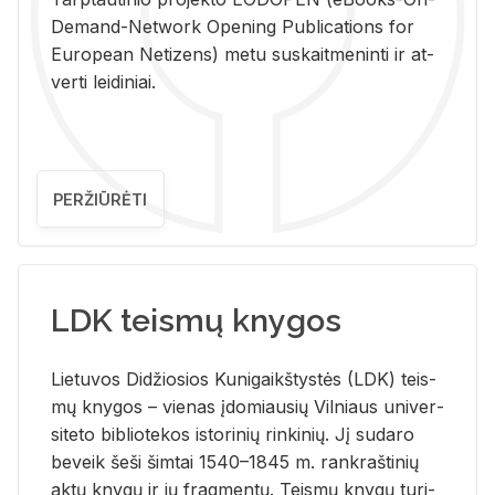
De­mand-Ne­twork Ope­ning Pub­li­ca­tions for
Eu­ro­pe­an Ne­ti­zens) metu su­skait­me­nin­ti ir at­
ver­ti lei­di­niai.
PERŽIŪRĖTI
LDK teismų knygos
Lie­tu­vos Di­džio­sios Ku­ni­gaikš­tys­tės (LDK) teis­
mų kny­gos – vie­nas įdo­miau­sių Vil­niaus uni­ver­
si­te­to bi­b­lio­te­kos is­to­ri­nių rin­ki­nių. Jį su­da­ro
be­veik šeši šim­tai 1540–1845 m. rank­raš­ti­nių
aktų kny­gų ir jų frag­men­tų. Teis­mų kny­gų tu­ri­