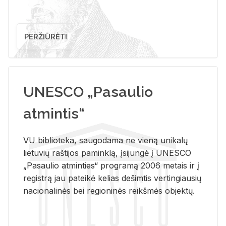
PERŽIŪRĖTI
UNESCO „Pasaulio
atmintis“
VU biblioteka, saugodama ne vieną unikalų
lietuvių raštijos paminklą, įsijungė į UNESCO
„Pasaulio atminties“ programą 2006 metais ir į
registrą jau pateikė kelias dešimtis vertingiausių
nacionalinės bei regioninės reikšmės objektų.