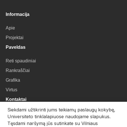
Informacija
Apie
Projektai
Paveldas
Reti spaudiniai
Rankraščiai
Grafika
Virtus
Kontaktai
Siekdami užtikrinti jums teikiamų paslaugų kokybę,
VU Biblioteka
Universiteto tinklalapiuose naudojame slapukus.
Universiteto g. 3, LT-01122, Vilnius
Tęsdami naršymą jūs sutinkate su Vilniaus