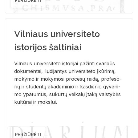
PERŽIŪRĖTI
Vilniaus universiteto
istorijos šaltiniai
Vil­niaus uni­ver­si­te­to is­to­ri­jai pa­žin­ti svar­būs
do­ku­men­tai, liu­di­jan­tys uni­ver­si­te­to įkū­ri­mą,
mo­ky­mo ir mo­ky­mo­si pro­ce­sų rai­dą, pro­fe­so­
rių ir stu­den­tų aka­de­mi­nio ir kas­die­nio gy­ve­ni­
mo ypa­tu­mus, su­kur­tų vei­ka­lų įta­ką vals­ty­bės
kul­tū­rai ir moks­lui.
PERŽIŪRĖTI