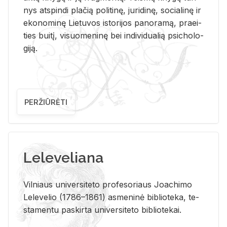
nys at­spin­di pla­čią po­li­ti­nę, ju­ri­di­nę, so­cia­li­nę ir
eko­no­mi­nę Lie­tu­vos is­to­ri­jos pa­no­ra­mą, pra­ei­
ties bui­tį, vi­suo­me­ni­nę bei in­di­vi­dua­lią psi­cho­lo­
gi­ją.
PERŽIŪRĖTI
Leleveliana
Vil­niaus uni­ver­si­te­to pro­fe­so­riaus Jo­a­chi­mo
Le­le­ve­lio (1786–1861) as­me­ni­nė bi­b­lio­te­ka, te­
sta­men­tu pa­skir­ta uni­ver­si­te­to bi­b­lio­te­kai.