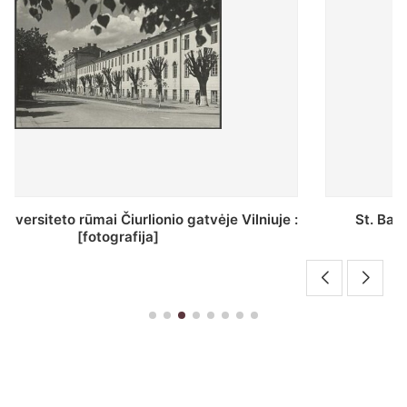
St. Batoro universiteto J. Pilsudskio kolegija :
[fotografija]