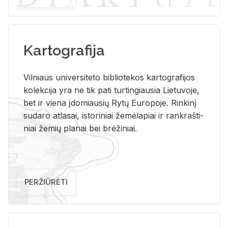
Kartografija
Vil­niaus uni­ver­si­te­to bi­b­lio­te­kos kar­to­gra­fi­jos
ko­lek­ci­ja yra ne tik pati tur­tin­giau­sia Lie­tu­vo­je,
bet ir vie­na įdo­miau­sių Rytų Eu­ro­po­je. Rin­ki­nį
su­da­ro at­la­sai, is­to­ri­niai že­mė­la­piai ir rank­raš­ti­
niai že­mių pla­nai bei brė­ži­niai.
PERŽIŪRĖTI