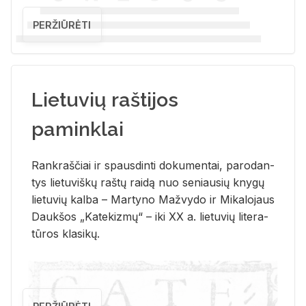
PERŽIŪRĖTI
Lietuvių raštijos
paminklai
Rank­raš­čiai ir spaus­din­ti do­ku­men­tai, pa­ro­dan­
tys lie­tu­viš­kų raš­tų rai­dą nuo se­niau­sių kny­gų
lie­tu­vių kal­ba – Mar­ty­no Ma­žvy­do ir Mi­ka­lo­jaus
Dauk­šos „Ka­te­kiz­mų“ – iki XX a. lie­tu­vių li­te­ra­
tū­ros kla­si­kų.