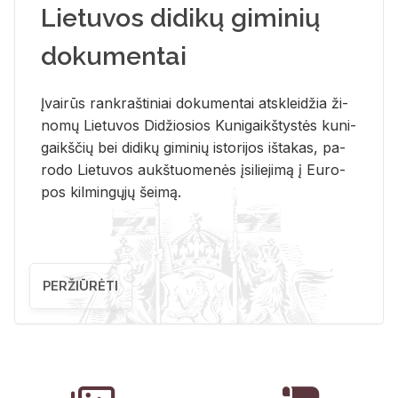
Lietuvos didikų giminių
dokumentai
Įvai­rūs rank­raš­ti­niai do­ku­men­tai at­sklei­džia ži­
no­mų Lie­tu­vos Di­džio­sios Ku­ni­gaikš­tys­tės ku­ni­
gaikš­čių bei di­di­kų gi­mi­nių is­to­ri­jos iš­ta­kas, pa­
ro­do Lie­tu­vos aukš­tuo­me­nės įsi­lie­ji­mą į Eu­ro­
pos kil­min­gų­jų šei­mą.
PERŽIŪRĖTI