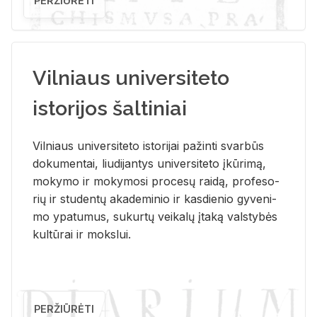
PERŽIŪRĖTI
Vilniaus universiteto
istorijos šaltiniai
Vil­niaus uni­ver­si­te­to is­to­ri­jai pa­žin­ti svar­būs
do­ku­men­tai, liu­di­jan­tys uni­ver­si­te­to įkū­ri­mą,
mo­ky­mo ir mo­ky­mo­si pro­ce­sų rai­dą, pro­fe­so­
rių ir stu­den­tų aka­de­mi­nio ir kas­die­nio gy­ve­ni­
mo ypa­tu­mus, su­kur­tų vei­ka­lų įta­ką vals­ty­bės
kul­tū­rai ir moks­lui.
PERŽIŪRĖTI