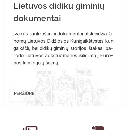
Lietuvos didikų giminių
dokumentai
Įvai­rūs rank­raš­ti­niai do­ku­men­tai at­sklei­džia ži­
no­mų Lie­tu­vos Di­džio­sios Ku­ni­gaikš­tys­tės ku­ni­
gaikš­čių bei di­di­kų gi­mi­nių is­to­ri­jos iš­ta­kas, pa­
ro­do Lie­tu­vos aukš­tuo­me­nės įsi­lie­ji­mą į Eu­ro­
pos kil­min­gų­jų šei­mą.
PERŽIŪRĖTI