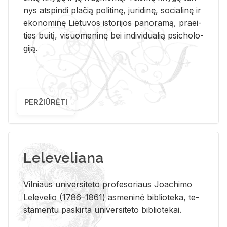
nys at­spin­di pla­čią po­li­ti­nę, ju­ri­di­nę, so­cia­li­nę ir
eko­no­mi­nę Lie­tu­vos is­to­ri­jos pa­no­ra­mą, pra­ei­
ties bui­tį, vi­suo­me­ni­nę bei in­di­vi­dua­lią psi­cho­lo­
gi­ją.
PERŽIŪRĖTI
Leleveliana
Vil­niaus uni­ver­si­te­to pro­fe­so­riaus Jo­a­chi­mo
Le­le­ve­lio (1786–1861) as­me­ni­nė bi­b­lio­te­ka, te­
sta­men­tu pa­skir­ta uni­ver­si­te­to bi­b­lio­te­kai.