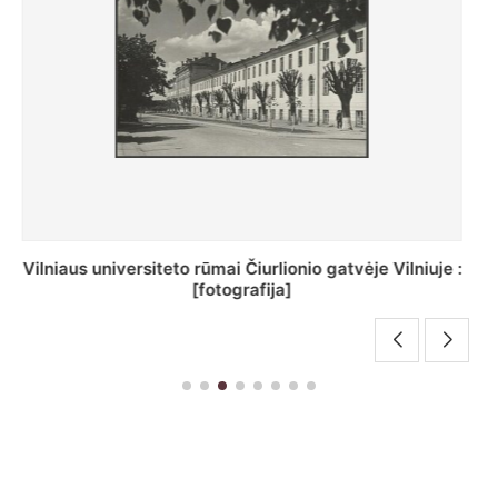
St. Batoro universiteto J. Pilsudskio kolegija :
[fotografija]