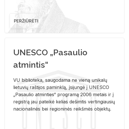
PERŽIŪRĖTI
UNESCO „Pasaulio
atmintis“
VU biblioteka, saugodama ne vieną unikalų
lietuvių raštijos paminklą, įsijungė į UNESCO
„Pasaulio atminties“ programą 2006 metais ir į
registrą jau pateikė kelias dešimtis vertingiausių
nacionalinės bei regioninės reikšmės objektų.