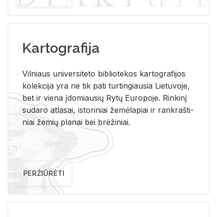
Kartografija
Vil­niaus uni­ver­si­te­to bi­b­lio­te­kos kar­to­gra­fi­jos
ko­lek­ci­ja yra ne tik pati tur­tin­giau­sia Lie­tu­vo­je,
bet ir vie­na įdo­miau­sių Rytų Eu­ro­po­je. Rin­ki­nį
su­da­ro at­la­sai, is­to­ri­niai že­mė­la­piai ir rank­raš­ti­
niai že­mių pla­nai bei brė­ži­niai.
PERŽIŪRĖTI