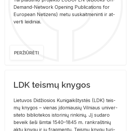
De­mand-Ne­twork Ope­ning Pub­li­ca­tions for
Eu­ro­pe­an Ne­ti­zens) metu su­skait­me­nin­ti ir at­
ver­ti lei­di­niai.
PERŽIŪRĖTI
LDK teismų knygos
Lie­tu­vos Di­džio­sios Ku­ni­gaikš­tys­tės (LDK) teis­
mų kny­gos – vie­nas įdo­miau­sių Vil­niaus uni­ver­
si­te­to bi­b­lio­te­kos is­to­ri­nių rin­ki­nių. Jį su­da­ro
be­veik šeši šim­tai 1540–1845 m. rank­raš­ti­nių
aktų kny­gų ir jų frag­men­tų. Teis­mų kny­gų tu­ri­