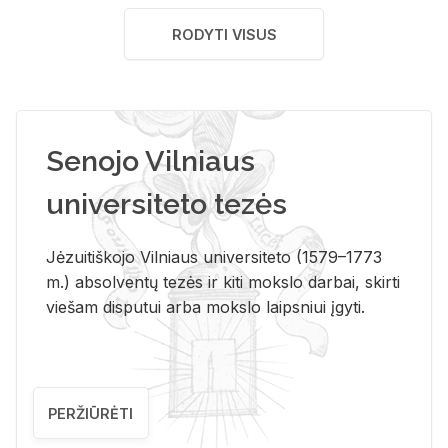
RODYTI VISUS
Senojo Vilniaus
universiteto tezės
Jėzuitiškojo Vilniaus universiteto (1579–1773
m.) absolventų tezės ir kiti mokslo darbai, skirti
viešam disputui arba mokslo laipsniui įgyti.
PERŽIŪRĖTI