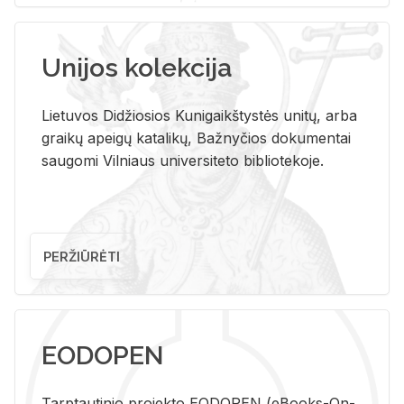
Unijos kolekcija
Lietuvos Didžiosios Kunigaikštystės unitų, arba
graikų apeigų katalikų, Bažnyčios dokumentai
saugomi Vilniaus universiteto bibliotekoje.
PERŽIŪRĖTI
EODOPEN
Tarp­tau­ti­nio pro­jek­to EO­DO­PEN (eBo­oks-On-