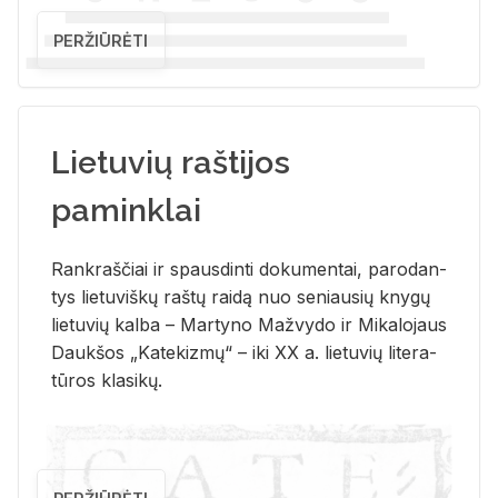
PERŽIŪRĖTI
Lietuvių raštijos
paminklai
Rank­raš­čiai ir spaus­din­ti do­ku­men­tai, pa­ro­dan­
tys lie­tu­viš­kų raš­tų rai­dą nuo se­niau­sių kny­gų
lie­tu­vių kal­ba – Mar­ty­no Ma­žvy­do ir Mi­ka­lo­jaus
Dauk­šos „Ka­te­kiz­mų“ – iki XX a. lie­tu­vių li­te­ra­
tū­ros kla­si­kų.