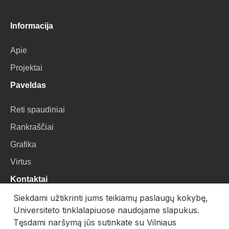
Informacija
Apie
Projektai
Paveldas
Reti spaudiniai
Rankraščiai
Grafika
Virtus
Kontaktai
Siekdami užtikrinti jums teikiamų paslaugų kokybę,
VU Biblioteka
Universiteto tinklalapiuose naudojame slapukus.
Universiteto g. 3, LT-01122, Vilnius
Tęsdami naršymą jūs sutinkate su Vilniaus