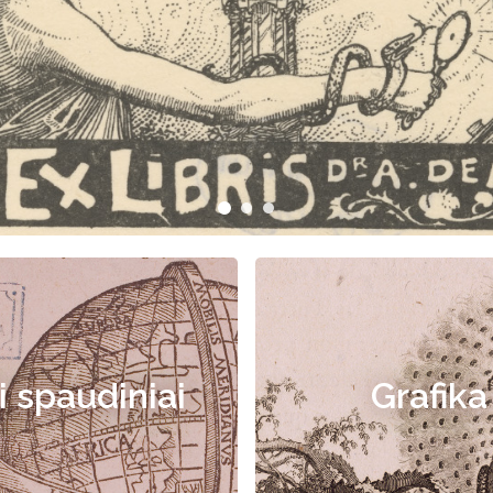
i spaudiniai
Grafika