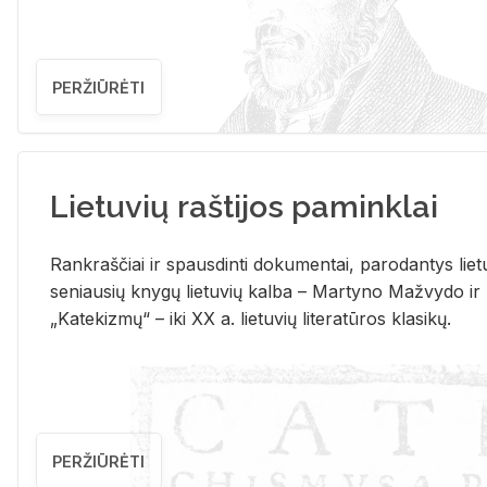
PERŽIŪRĖTI
Lietuvių raštijos paminklai
Rank­raš­čiai ir spaus­din­ti do­ku­men­tai, pa­ro­dan­tys lie­t
se­niau­sių kny­gų lie­tu­vių kal­ba – Mar­ty­no Ma­žvy­do ir
„Ka­te­kiz­mų“ – iki XX a. lie­tu­vių li­te­ra­tū­ros kla­si­kų.
PERŽIŪRĖTI