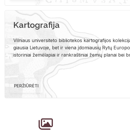
Kartografija
Vil­niaus uni­ver­si­te­to bi­b­lio­te­kos kar­to­gra­fi­jos ko­lek­c
giau­sia Lie­tu­vo­je, bet ir vie­na įdo­miau­sių Rytų Eu­ro­po­je
is­to­ri­niai že­mė­la­piai ir rank­raš­ti­niai že­mių pla­nai bei br
PERŽIŪRĖTI