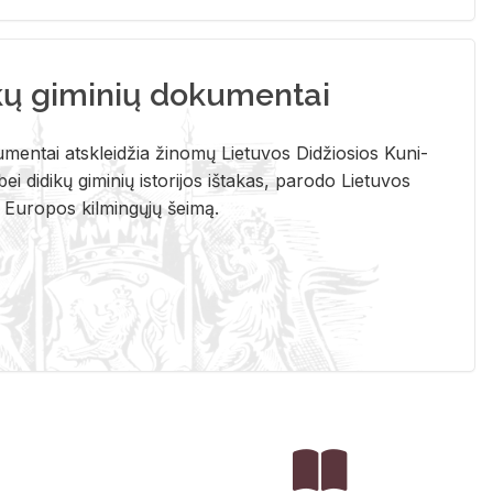
kų giminių dokumentai
u­men­tai at­sklei­džia ži­no­mų Lie­tu­vos Di­džio­sios Ku­ni­
ei di­di­kų gi­mi­nių is­to­ri­jos iš­ta­kas, pa­ro­do Lie­tu­vos
į Eu­ro­pos kil­min­gų­jų šei­mą.