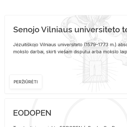
Senojo Vilniaus universiteto 
Jėzuitiškojo Vilniaus universiteto (1579–1773 m.) absol
mokslo darbai, skirti viešam disputui arba mokslo laips
PERŽIŪRĖTI
EODOPEN