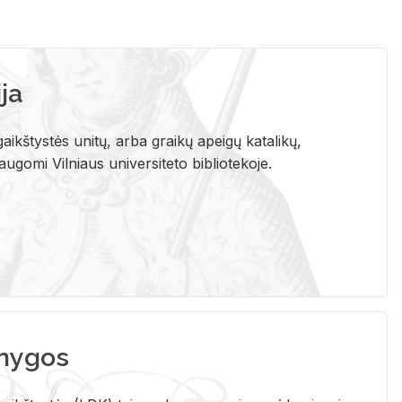
ja
aikštystės unitų, arba graikų apeigų katalikų,
gomi Vilniaus universiteto bibliotekoje.
nygos