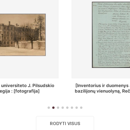
ius ir duomenys apie Selcų
„Wiadomośc Połockiey 
 vienuolyną, Rečycos pav.]
Dyecezyi..."
RODYTI VISUS