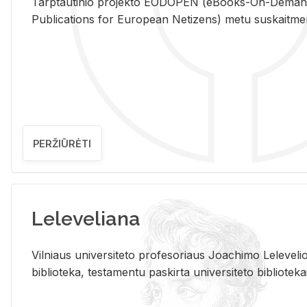
Tarp­tau­ti­nio pro­jek­to EO­DO­PEN (eBo­oks-On-De­m
Pub­li­ca­tions for Eu­ro­pe­an Ne­ti­zens) metu su­skait­me­nin­t
PERŽIŪRĖTI
Leleveliana
Vil­niaus uni­ver­si­te­to pro­fe­so­riaus Jo­a­chi­mo Le­le­ve
bi­b­lio­te­ka, te­sta­men­tu pa­skir­ta uni­ver­si­te­to bi­b­lio­te­ka