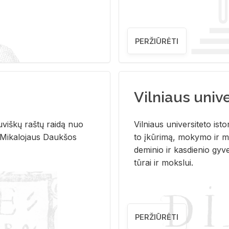
PERŽIŪRĖTI
Vilniaus univer
u­viš­kų raš­tų rai­dą nuo
Vil­niaus uni­ver­si­te­to is­to
 Mi­ka­lo­jaus Dauk­šos
to įkū­ri­mą, mo­ky­mo ir mo
de­mi­nio ir kas­die­nio gy­v
tū­rai ir moks­lui.
PERŽIŪRĖTI