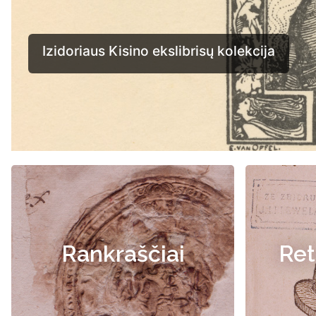
Rankraščiai
Ret