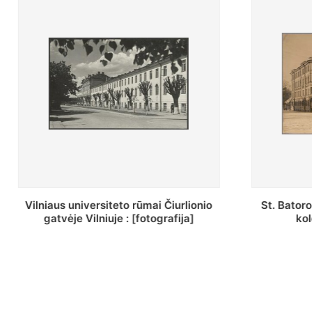
St. Batoro universiteto J. Pilsudskio
[Inventor
kolegija : [fotografija]
bazilijonų