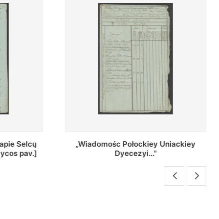
Uniackiey
Regestr Parochow Dekanatu
Brzeskiego