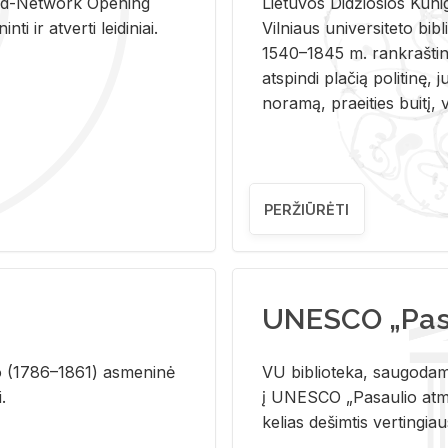
and-Ne­twork Ope­ning
Lie­tu­vos Di­džio­sios Ku­n
i ir at­ver­ti lei­di­niai.
Vil­niaus uni­ver­si­te­to bi­b­
1540–1845 m. rank­raš­ti­ni
at­spin­di pla­čią po­li­ti­nę, j
no­ra­mą, pra­ei­ties bui­tį, vi
PERŽIŪRĖTI
UNESCO „Pasa
­lio (1786–1861) as­me­ni­nė
VU biblioteka, saugodama 
i.
į UNESCO „Pasaulio atmin
kelias dešimtis vertingia