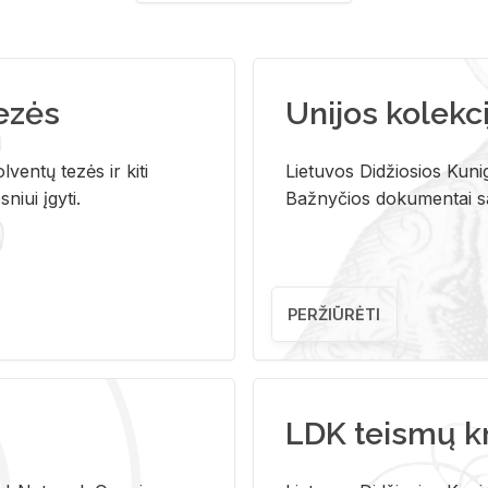
tezės
Unijos kolekci
ventų tezės ir kiti
Lietuvos Didžiosios Kunig
niui įgyti.
Bažnyčios dokumentai sau
PERŽIŪRĖTI
LDK teismų k