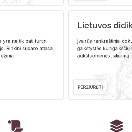
Lietuvos didi
i­ja yra ne tik pati tur­tin­
Įvai­rūs rank­raš­ti­niai do­k
. Rin­ki­nį su­da­ro at­la­sai,
gaikš­tys­tės ku­ni­gaikš­čių b
ė­ži­niai.
aukš­tuo­me­nės įsi­lie­ji­mą 
PERŽIŪRĖTI