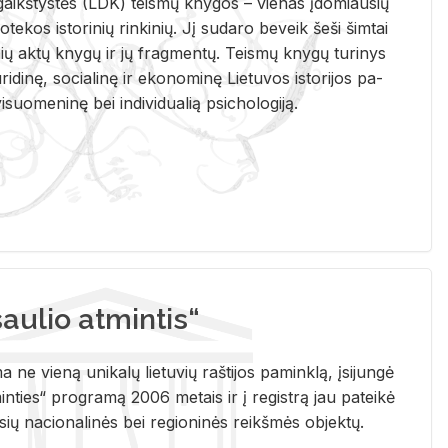
i­gaikš­tys­tės (LDK) teis­mų kny­gos – vie­nas įdo­miau­sių
lio­te­kos is­to­ri­nių rin­ki­nių. Jį su­da­ro be­veik šeši šim­tai
ų aktų kny­gų ir jų frag­men­tų. Teis­mų kny­gų tu­ri­nys
u­ri­di­nę, so­cia­li­nę ir eko­no­mi­nę Lie­tu­vos is­to­ri­jos pa­
­suo­me­ni­nę bei in­di­vi­dua­lią psi­cho­lo­gi­ją.
ulio atmintis“
ne vieną unikalų lietuvių raštijos paminklą, įsijungė
ties“ programą 2006 metais ir į registrą jau pateikė
usių nacionalinės bei regioninės reikšmės objektų.