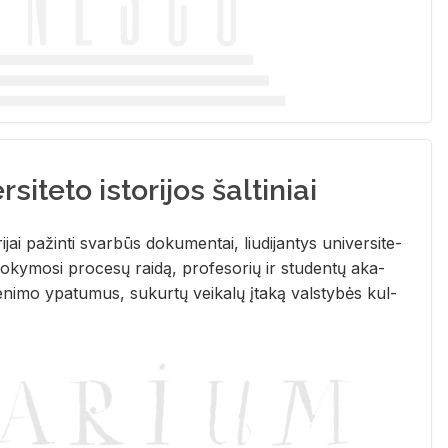
siteto istorijos šaltiniai
­ri­jai pa­žin­ti svar­būs do­ku­men­tai, liu­di­jan­tys uni­ver­si­te­
­ky­mo­si pro­ce­sų rai­dą, pro­fe­so­rių ir stu­den­tų aka­
e­ni­mo ypa­tu­mus, su­kur­tų vei­ka­lų įta­ką vals­ty­bės kul­