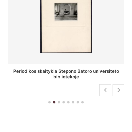
Stepono Batoro universiteto bibliotekos antrojo
aukšto fojė