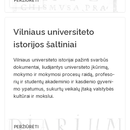
PERŽIŪRĖTI
Vilniaus universiteto
istorijos šaltiniai
Vil­niaus uni­ver­si­te­to is­to­ri­jai pa­žin­ti svar­būs
do­ku­men­tai, liu­di­jan­tys uni­ver­si­te­to įkū­ri­mą,
mo­ky­mo ir mo­ky­mo­si pro­ce­sų rai­dą, pro­fe­so­
rių ir stu­den­tų aka­de­mi­nio ir kas­die­nio gy­ve­ni­
mo ypa­tu­mus, su­kur­tų vei­ka­lų įta­ką vals­ty­bės
kul­tū­rai ir moks­lui.
PERŽIŪRĖTI