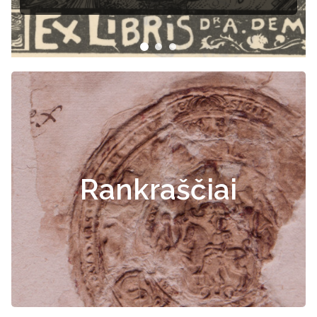
dokumentai
Rankraščiai