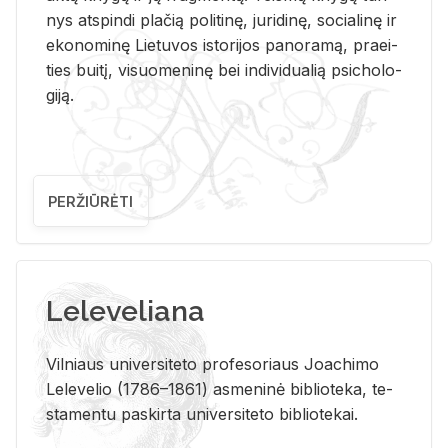
nys at­spin­di pla­čią po­li­ti­nę, ju­ri­di­nę, so­cia­li­nę ir
eko­no­mi­nę Lie­tu­vos is­to­ri­jos pa­no­ra­mą, pra­ei­
ties bui­tį, vi­suo­me­ni­nę bei in­di­vi­dua­lią psi­cho­lo­
gi­ją.
PERŽIŪRĖTI
Leleveliana
Vil­niaus uni­ver­si­te­to pro­fe­so­riaus Jo­a­chi­mo
Le­le­ve­lio (1786–1861) as­me­ni­nė bi­b­lio­te­ka, te­
sta­men­tu pa­skir­ta uni­ver­si­te­to bi­b­lio­te­kai.