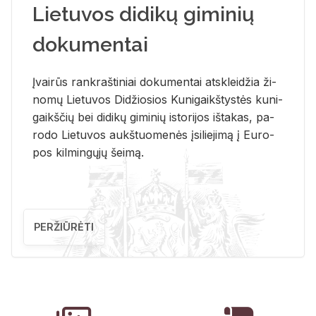
Lietuvos didikų giminių
dokumentai
Įvai­rūs rank­raš­ti­niai do­ku­men­tai at­sklei­džia ži­
no­mų Lie­tu­vos Di­džio­sios Ku­ni­gaikš­tys­tės ku­ni­
gaikš­čių bei di­di­kų gi­mi­nių is­to­ri­jos iš­ta­kas, pa­
ro­do Lie­tu­vos aukš­tuo­me­nės įsi­lie­ji­mą į Eu­ro­
pos kil­min­gų­jų šei­mą.
PERŽIŪRĖTI