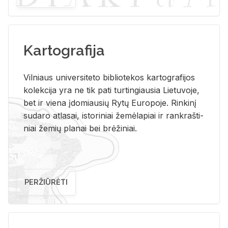
Kartografija
Vil­niaus uni­ver­si­te­to bi­b­lio­te­kos kar­to­gra­fi­jos
ko­lek­ci­ja yra ne tik pati tur­tin­giau­sia Lie­tu­vo­je,
bet ir vie­na įdo­miau­sių Rytų Eu­ro­po­je. Rin­ki­nį
su­da­ro at­la­sai, is­to­ri­niai že­mė­la­piai ir rank­raš­ti­
niai že­mių pla­nai bei brė­ži­niai.
PERŽIŪRĖTI