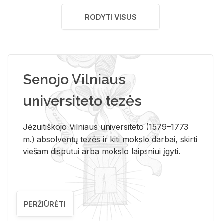
RODYTI VISUS
Senojo Vilniaus
universiteto tezės
Jėzuitiškojo Vilniaus universiteto (1579–1773
m.) absolventų tezės ir kiti mokslo darbai, skirti
viešam disputui arba mokslo laipsniui įgyti.
PERŽIŪRĖTI