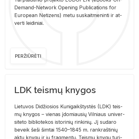
De­mand-Ne­twork Ope­ning Pub­li­ca­tions for
Eu­ro­pe­an Ne­ti­zens) metu su­skait­me­nin­ti ir at­
ver­ti lei­di­niai.
PERŽIŪRĖTI
LDK teismų knygos
Lie­tu­vos Di­džio­sios Ku­ni­gaikš­tys­tės (LDK) teis­
mų kny­gos – vie­nas įdo­miau­sių Vil­niaus uni­ver­
si­te­to bi­b­lio­te­kos is­to­ri­nių rin­ki­nių. Jį su­da­ro
be­veik šeši šim­tai 1540–1845 m. rank­raš­ti­nių
aktų kny­gų ir jų frag­men­tų. Teis­mų kny­gų tu­ri­