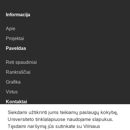
Informacija
Apie
Projektai
Paveldas
Reti spaudiniai
Rankraščiai
Grafika
Virtus
Kontaktai
Siekdami užtikrinti jums teikiamų paslaugų kokybę,
VU Biblioteka
Universiteto tinklalapiuose naudojame slapukus.
Universiteto g. 3, LT-01122, Vilnius
Tęsdami naršymą jūs sutinkate su Vilniaus