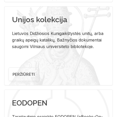
Unijos kolekcija
Lietuvos Didžiosios Kunigaikštystės unitų, arba
graikų apeigų katalikų, Bažnyčios dokumentai
saugomi Vilniaus universiteto bibliotekoje.
PERŽIŪRĖTI
EODOPEN
Tarp­tau­ti­nio pro­jek­to EO­DO­PEN (eBo­oks-On-