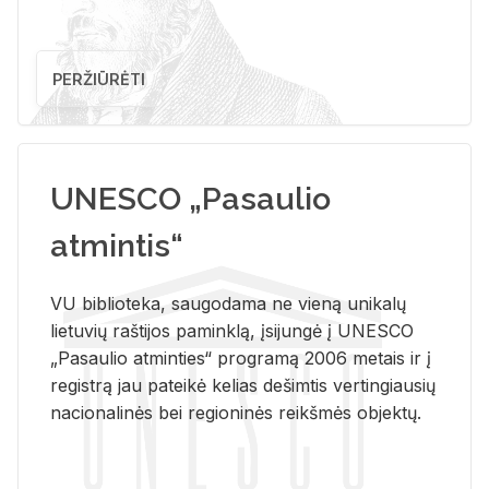
PERŽIŪRĖTI
UNESCO „Pasaulio
atmintis“
VU biblioteka, saugodama ne vieną unikalų
lietuvių raštijos paminklą, įsijungė į UNESCO
„Pasaulio atminties“ programą 2006 metais ir į
registrą jau pateikė kelias dešimtis vertingiausių
nacionalinės bei regioninės reikšmės objektų.