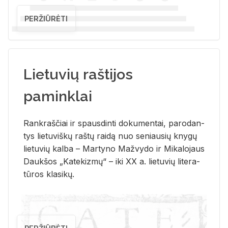
PERŽIŪRĖTI
Lietuvių raštijos
paminklai
Rank­raš­čiai ir spaus­din­ti do­ku­men­tai, pa­ro­dan­
tys lie­tu­viš­kų raš­tų rai­dą nuo se­niau­sių kny­gų
lie­tu­vių kal­ba – Mar­ty­no Ma­žvy­do ir Mi­ka­lo­jaus
Dauk­šos „Ka­te­kiz­mų“ – iki XX a. lie­tu­vių li­te­ra­
tū­ros kla­si­kų.