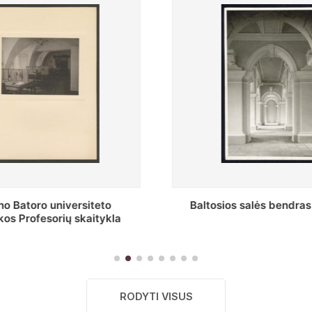
s salės bendras vaizdas
Stepono Batoro universitet
skaitykla
RODYTI VISUS