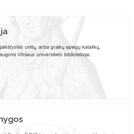
ja
aikštystės unitų, arba graikų apeigų katalikų,
gomi Vilniaus universiteto bibliotekoje.
nygos