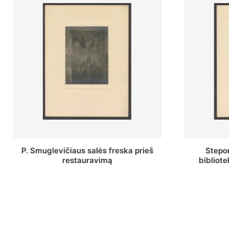
Stepono Batoro universiteto
Baltosio
bibliotekos Profesorių skaitykla