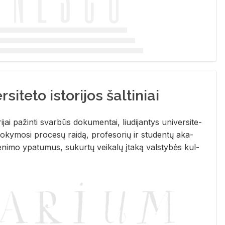
siteto istorijos šaltiniai
­ri­jai pa­žin­ti svar­būs do­ku­men­tai, liu­di­jan­tys uni­ver­si­te­
­ky­mo­si pro­ce­sų rai­dą, pro­fe­so­rių ir stu­den­tų aka­
e­ni­mo ypa­tu­mus, su­kur­tų vei­ka­lų įta­ką vals­ty­bės kul­