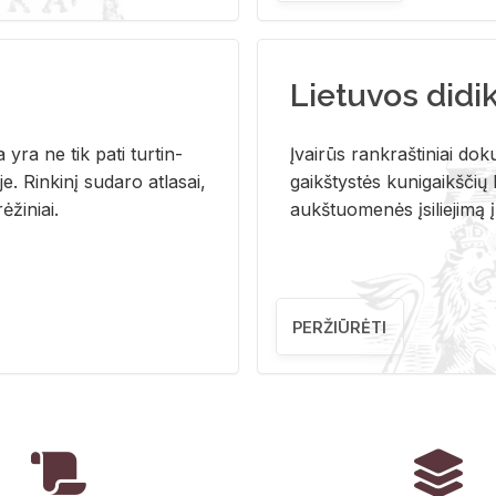
Lietuvos didi
i­ja yra ne tik pati tur­tin­
Įvai­rūs rank­raš­ti­niai do­k
. Rin­ki­nį su­da­ro at­la­sai,
gaikš­tys­tės ku­ni­gaikš­čių b
ė­ži­niai.
aukš­tuo­me­nės įsi­lie­ji­mą 
PERŽIŪRĖTI