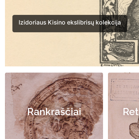
Rankraščiai
Ret