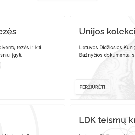
tezės
Unijos kolekci
ventų tezės ir kiti
Lietuvos Didžiosios Kunig
niui įgyti.
Bažnyčios dokumentai sau
PERŽIŪRĖTI
LDK teismų k