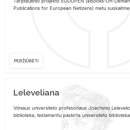
Tarp­tau­ti­nio pro­jek­to EO­DO­PEN (eBo­oks-On-De­m
Pub­li­ca­tions for Eu­ro­pe­an Ne­ti­zens) metu su­skait­me­nin­t
PERŽIŪRĖTI
Leleveliana
Vil­niaus uni­ver­si­te­to pro­fe­so­riaus Jo­a­chi­mo Le­le­ve
bi­b­lio­te­ka, te­sta­men­tu pa­skir­ta uni­ver­si­te­to bi­b­lio­te­ka