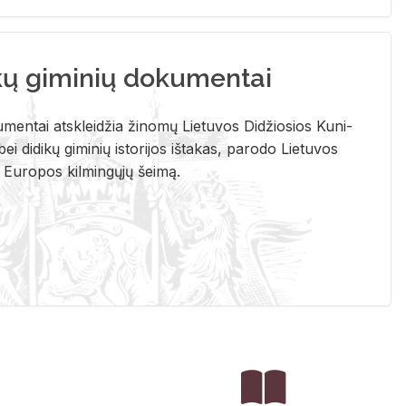
kų giminių dokumentai
u­men­tai at­sklei­džia ži­no­mų Lie­tu­vos Di­džio­sios Ku­ni­
ei di­di­kų gi­mi­nių is­to­ri­jos iš­ta­kas, pa­ro­do Lie­tu­vos
į Eu­ro­pos kil­min­gų­jų šei­mą.