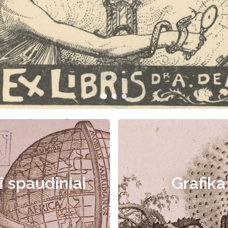
i spaudiniai
Grafika