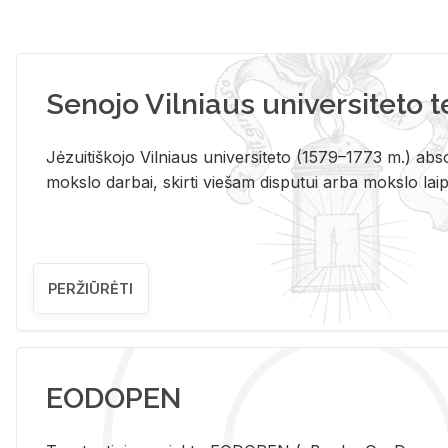
Senojo Vilniaus universiteto 
Jėzuitiškojo Vilniaus universiteto (1579–1773 m.) absol
mokslo darbai, skirti viešam disputui arba mokslo laips
PERŽIŪRĖTI
EODOPEN