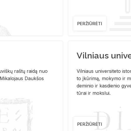
PERŽIŪRĖTI
Vilniaus univer
u­viš­kų raš­tų rai­dą nuo
Vil­niaus uni­ver­si­te­to is­to
 Mi­ka­lo­jaus Dauk­šos
to įkū­ri­mą, mo­ky­mo ir mo
de­mi­nio ir kas­die­nio gy­v
tū­rai ir moks­lui.
PERŽIŪRĖTI