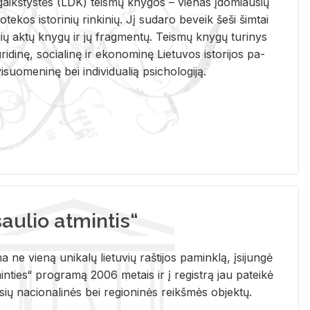
i­gaikš­tys­tės (LDK) teis­mų kny­gos – vie­nas įdo­miau­sių
lio­te­kos is­to­ri­nių rin­ki­nių. Jį su­da­ro be­veik šeši šim­tai
ų aktų kny­gų ir jų frag­men­tų. Teis­mų kny­gų tu­ri­nys
u­ri­di­nę, so­cia­li­nę ir eko­no­mi­nę Lie­tu­vos is­to­ri­jos pa­
­suo­me­ni­nę bei in­di­vi­dua­lią psi­cho­lo­gi­ją.
ulio atmintis“
ne vieną unikalų lietuvių raštijos paminklą, įsijungė
ties“ programą 2006 metais ir į registrą jau pateikė
usių nacionalinės bei regioninės reikšmės objektų.