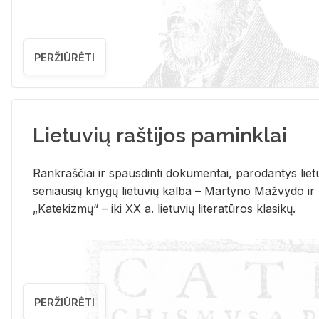
PERŽIŪRĖTI
Lietuvių raštijos paminklai
Rank­raš­čiai ir spaus­din­ti do­ku­men­tai, pa­ro­dan­tys lie­t
se­niau­sių kny­gų lie­tu­vių kal­ba – Mar­ty­no Ma­žvy­do ir
„Ka­te­kiz­mų“ – iki XX a. lie­tu­vių li­te­ra­tū­ros kla­si­kų.
PERŽIŪRĖTI