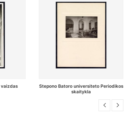
o Periodikos
Periodikos skaitykla Stepono Batoro
universiteto bibliotekoje