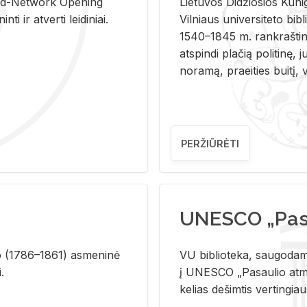
and-Ne­twork Ope­ning
Lie­tu­vos Di­džio­sios Ku­n
i ir at­ver­ti lei­di­niai.
Vil­niaus uni­ver­si­te­to bi­b­
1540–1845 m. rank­raš­ti­ni
at­spin­di pla­čią po­li­ti­nę, j
no­ra­mą, pra­ei­ties bui­tį, vi
PERŽIŪRĖTI
UNESCO „Pasa
­lio (1786–1861) as­me­ni­nė
VU biblioteka, saugodama 
i.
į UNESCO „Pasaulio atmin
kelias dešimtis vertingia