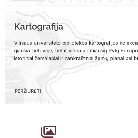
Kartografija
Vil­niaus uni­ver­si­te­to bi­b­lio­te­kos kar­to­gra­fi­jos ko­lek­c
giau­sia Lie­tu­vo­je, bet ir vie­na įdo­miau­sių Rytų Eu­ro­po­je
is­to­ri­niai že­mė­la­piai ir rank­raš­ti­niai že­mių pla­nai bei br
PERŽIŪRĖTI