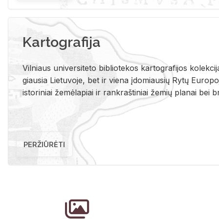
Kartografija
Vil­niaus uni­ver­si­te­to bi­b­lio­te­kos kar­to­gra­fi­jos ko­lek­c
giau­sia Lie­tu­vo­je, bet ir vie­na įdo­miau­sių Rytų Eu­ro­po­je
is­to­ri­niai že­mė­la­piai ir rank­raš­ti­niai že­mių pla­nai bei br
PERŽIŪRĖTI