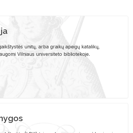
ja
aikštystės unitų, arba graikų apeigų katalikų,
gomi Vilniaus universiteto bibliotekoje.
nygos