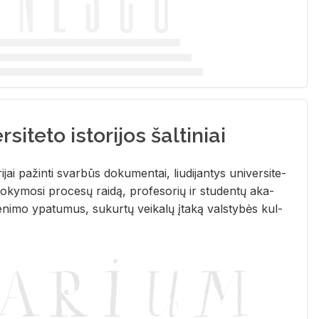
siteto istorijos šaltiniai
­ri­jai pa­žin­ti svar­būs do­ku­men­tai, liu­di­jan­tys uni­ver­si­te­
­ky­mo­si pro­ce­sų rai­dą, pro­fe­so­rių ir stu­den­tų aka­
e­ni­mo ypa­tu­mus, su­kur­tų vei­ka­lų įta­ką vals­ty­bės kul­