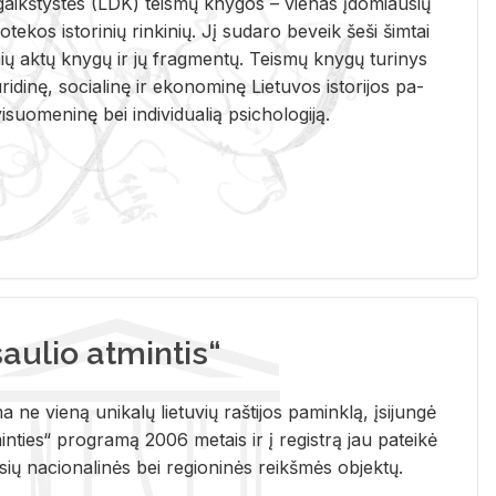
i­gaikš­tys­tės (LDK) teis­mų kny­gos – vie­nas įdo­miau­sių
lio­te­kos is­to­ri­nių rin­ki­nių. Jį su­da­ro be­veik šeši šim­tai
ų aktų kny­gų ir jų frag­men­tų. Teis­mų kny­gų tu­ri­nys
u­ri­di­nę, so­cia­li­nę ir eko­no­mi­nę Lie­tu­vos is­to­ri­jos pa­
­suo­me­ni­nę bei in­di­vi­dua­lią psi­cho­lo­gi­ją.
ulio atmintis“
ne vieną unikalų lietuvių raštijos paminklą, įsijungė
ties“ programą 2006 metais ir į registrą jau pateikė
usių nacionalinės bei regioninės reikšmės objektų.