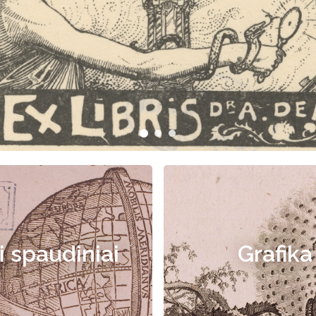
i spaudiniai
Grafika