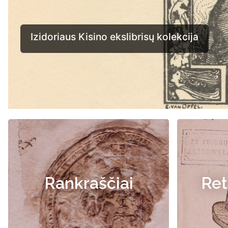
Rankraščiai
Ret