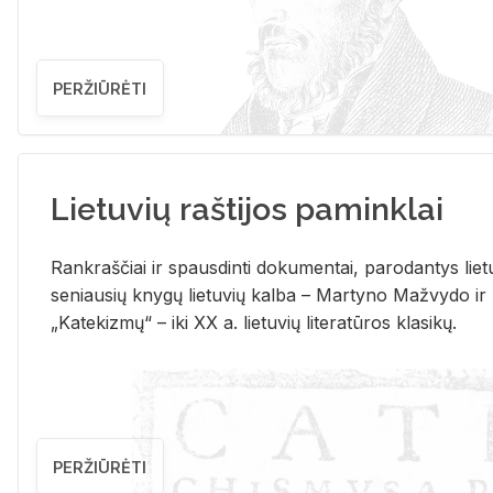
PERŽIŪRĖTI
Lietuvių raštijos paminklai
Rank­raš­čiai ir spaus­din­ti do­ku­men­tai, pa­ro­dan­tys lie­t
se­niau­sių kny­gų lie­tu­vių kal­ba – Mar­ty­no Ma­žvy­do ir
„Ka­te­kiz­mų“ – iki XX a. lie­tu­vių li­te­ra­tū­ros kla­si­kų.
PERŽIŪRĖTI