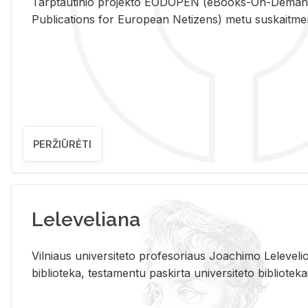
Tarp­tau­ti­nio pro­jek­to EO­DO­PEN (eBo­oks-On-De­m
Pub­li­ca­tions for Eu­ro­pe­an Ne­ti­zens) metu su­skait­me­nin­t
PERŽIŪRĖTI
Leleveliana
Vil­niaus uni­ver­si­te­to pro­fe­so­riaus Jo­a­chi­mo Le­le­ve
bi­b­lio­te­ka, te­sta­men­tu pa­skir­ta uni­ver­si­te­to bi­b­lio­te­ka