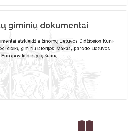
kų giminių dokumentai
u­men­tai at­sklei­džia ži­no­mų Lie­tu­vos Di­džio­sios Ku­ni­
ei di­di­kų gi­mi­nių is­to­ri­jos iš­ta­kas, pa­ro­do Lie­tu­vos
į Eu­ro­pos kil­min­gų­jų šei­mą.