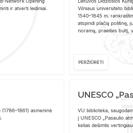
and-Ne­twork Ope­ning
Lie­tu­vos Di­džio­sios Ku­n
i ir at­ver­ti lei­di­niai.
Vil­niaus uni­ver­si­te­to bi­b­
1540–1845 m. rank­raš­ti­ni
at­spin­di pla­čią po­li­ti­nę, j
no­ra­mą, pra­ei­ties bui­tį, vi
PERŽIŪRĖTI
UNESCO „Pasa
­lio (1786–1861) as­me­ni­nė
VU biblioteka, saugodama 
i.
į UNESCO „Pasaulio atmin
kelias dešimtis vertingia