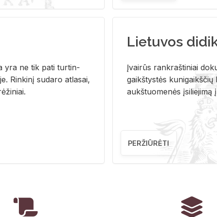
Lietuvos didi
i­ja yra ne tik pati tur­tin­
Įvai­rūs rank­raš­ti­niai do­k
. Rin­ki­nį su­da­ro at­la­sai,
gaikš­tys­tės ku­ni­gaikš­čių b
ė­ži­niai.
aukš­tuo­me­nės įsi­lie­ji­mą 
PERŽIŪRĖTI