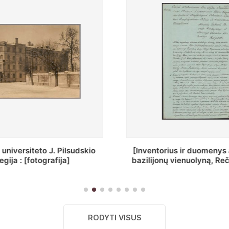
ius ir duomenys apie Selcų
„Wiadomośc Połockiey 
 vienuolyną, Rečycos pav.]
Dyecezyi..."
RODYTI VISUS