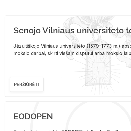
Senojo Vilniaus universiteto 
Jėzuitiškojo Vilniaus universiteto (1579–1773 m.) absol
mokslo darbai, skirti viešam disputui arba mokslo laips
PERŽIŪRĖTI
EODOPEN