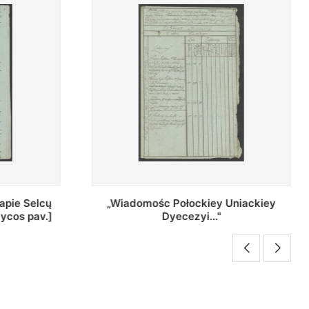
Uniackiey
Regestr Parochow Dekanatu
Brzeskiego