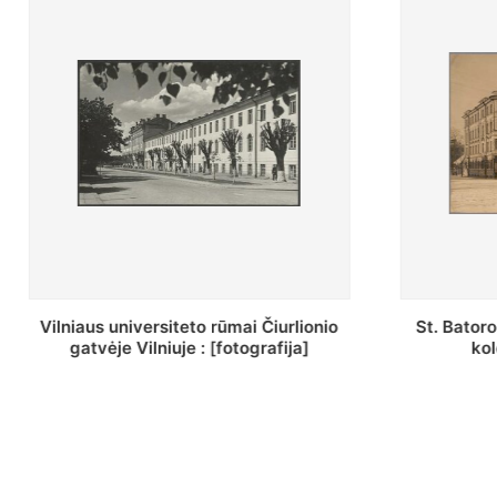
St. Batoro universiteto J. Pilsudskio
[Inventor
kolegija : [fotografija]
bazilijonų