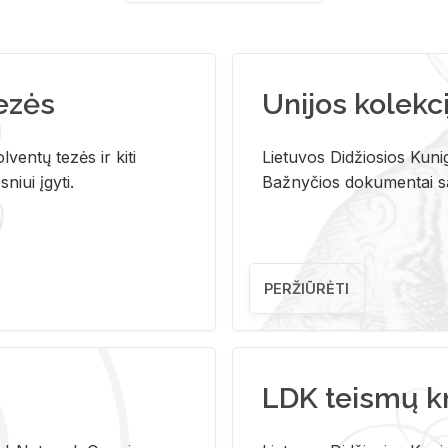
tezės
Unijos kolekci
ventų tezės ir kiti
Lietuvos Didžiosios Kunig
niui įgyti.
Bažnyčios dokumentai sau
PERŽIŪRĖTI
LDK teismų k