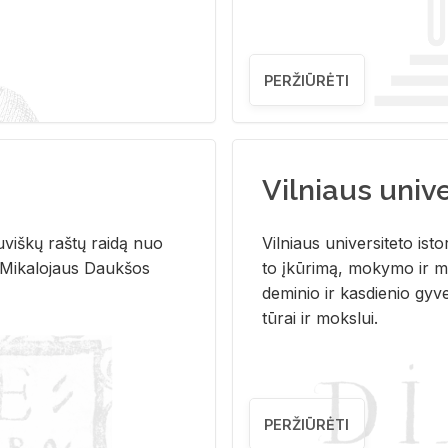
PERŽIŪRĖTI
Vilniaus univer
u­viš­kų raš­tų rai­dą nuo
Vil­niaus uni­ver­si­te­to is­to
 Mi­ka­lo­jaus Dauk­šos
to įkū­ri­mą, mo­ky­mo ir mo
de­mi­nio ir kas­die­nio gy­v
tū­rai ir moks­lui.
PERŽIŪRĖTI