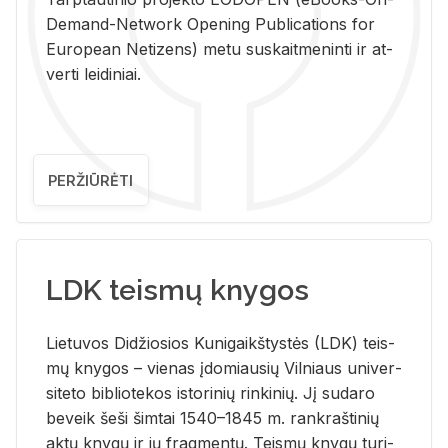
De­mand-Ne­twork Ope­ning Pub­li­ca­tions for
Eu­ro­pe­an Ne­ti­zens) metu su­skait­me­nin­ti ir at­
ver­ti lei­di­niai.
PERŽIŪRĖTI
LDK teismų knygos
Lie­tu­vos Di­džio­sios Ku­ni­gaikš­tys­tės (LDK) teis­
mų kny­gos – vie­nas įdo­miau­sių Vil­niaus uni­ver­
si­te­to bi­b­lio­te­kos is­to­ri­nių rin­ki­nių. Jį su­da­ro
be­veik šeši šim­tai 1540–1845 m. rank­raš­ti­nių
aktų kny­gų ir jų frag­men­tų. Teis­mų kny­gų tu­ri­