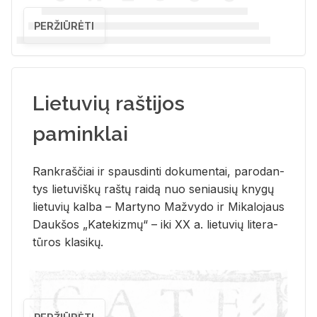
PERŽIŪRĖTI
Lietuvių raštijos
paminklai
Rank­raš­čiai ir spaus­din­ti do­ku­men­tai, pa­ro­dan­
tys lie­tu­viš­kų raš­tų rai­dą nuo se­niau­sių kny­gų
lie­tu­vių kal­ba – Mar­ty­no Ma­žvy­do ir Mi­ka­lo­jaus
Dauk­šos „Ka­te­kiz­mų“ – iki XX a. lie­tu­vių li­te­ra­
tū­ros kla­si­kų.