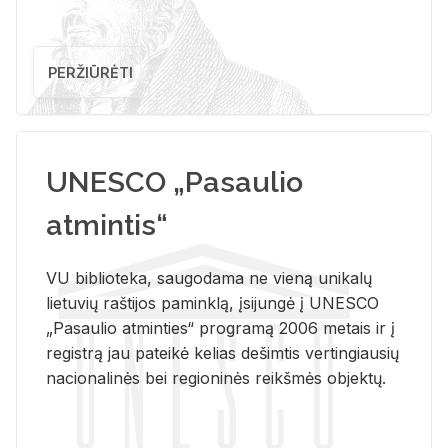
PERŽIŪRĖTI
UNESCO „Pasaulio
atmintis“
VU biblioteka, saugodama ne vieną unikalų
lietuvių raštijos paminklą, įsijungė į UNESCO
„Pasaulio atminties“ programą 2006 metais ir į
registrą jau pateikė kelias dešimtis vertingiausių
nacionalinės bei regioninės reikšmės objektų.