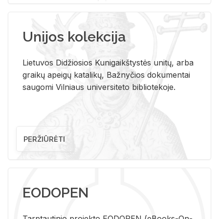
Unijos kolekcija
Lietuvos Didžiosios Kunigaikštystės unitų, arba
graikų apeigų katalikų, Bažnyčios dokumentai
saugomi Vilniaus universiteto bibliotekoje.
PERŽIŪRĖTI
EODOPEN
Tarp­tau­ti­nio pro­jek­to EO­DO­PEN (eBo­oks-On-