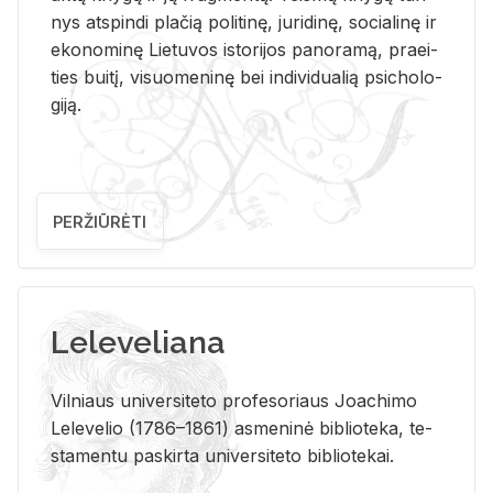
nys at­spin­di pla­čią po­li­ti­nę, ju­ri­di­nę, so­cia­li­nę ir
eko­no­mi­nę Lie­tu­vos is­to­ri­jos pa­no­ra­mą, pra­ei­
ties bui­tį, vi­suo­me­ni­nę bei in­di­vi­dua­lią psi­cho­lo­
gi­ją.
PERŽIŪRĖTI
Leleveliana
Vil­niaus uni­ver­si­te­to pro­fe­so­riaus Jo­a­chi­mo
Le­le­ve­lio (1786–1861) as­me­ni­nė bi­b­lio­te­ka, te­
sta­men­tu pa­skir­ta uni­ver­si­te­to bi­b­lio­te­kai.