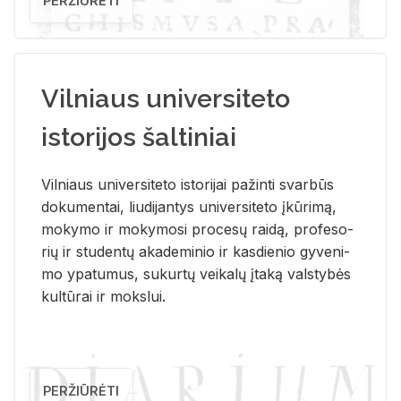
PERŽIŪRĖTI
Vilniaus universiteto
istorijos šaltiniai
Vil­niaus uni­ver­si­te­to is­to­ri­jai pa­žin­ti svar­būs
do­ku­men­tai, liu­di­jan­tys uni­ver­si­te­to įkū­ri­mą,
mo­ky­mo ir mo­ky­mo­si pro­ce­sų rai­dą, pro­fe­so­
rių ir stu­den­tų aka­de­mi­nio ir kas­die­nio gy­ve­ni­
mo ypa­tu­mus, su­kur­tų vei­ka­lų įta­ką vals­ty­bės
kul­tū­rai ir moks­lui.
PERŽIŪRĖTI