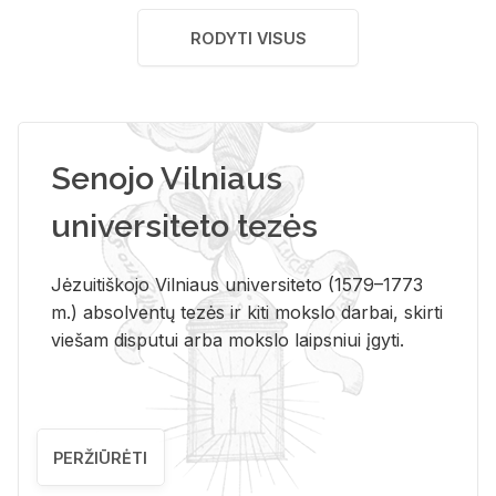
RODYTI VISUS
Senojo Vilniaus
universiteto tezės
Jėzuitiškojo Vilniaus universiteto (1579–1773
m.) absolventų tezės ir kiti mokslo darbai, skirti
viešam disputui arba mokslo laipsniui įgyti.
PERŽIŪRĖTI