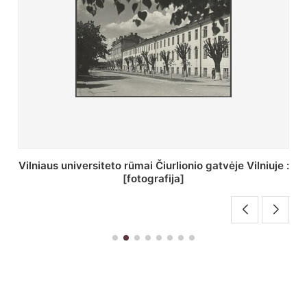
St. Batoro universiteto J. Pilsudskio kolegija :
[fotografija]