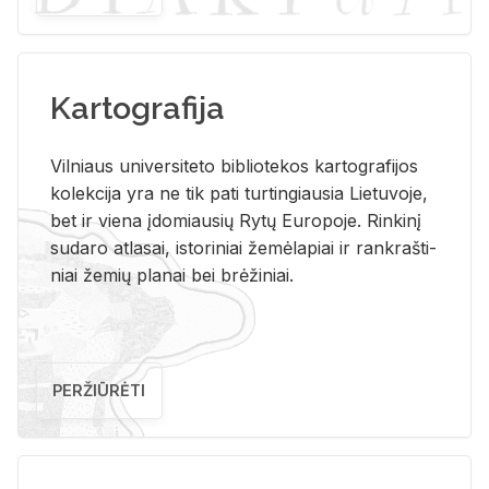
Kartografija
Vil­niaus uni­ver­si­te­to bi­b­lio­te­kos kar­to­gra­fi­jos
ko­lek­ci­ja yra ne tik pati tur­tin­giau­sia Lie­tu­vo­je,
bet ir vie­na įdo­miau­sių Rytų Eu­ro­po­je. Rin­ki­nį
su­da­ro at­la­sai, is­to­ri­niai že­mė­la­piai ir rank­raš­ti­
niai že­mių pla­nai bei brė­ži­niai.
PERŽIŪRĖTI