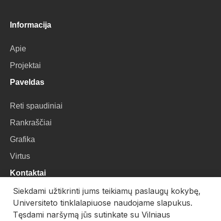
Informacija
Apie
Projektai
Paveldas
Reti spaudiniai
Rankraščiai
Grafika
Virtus
Kontaktai
Siekdami užtikrinti jums teikiamų paslaugų kokybę,
VU Biblioteka
Universiteto tinklalapiuose naudojame slapukus.
Universiteto g. 3, LT-01122, Vilnius
Tęsdami naršymą jūs sutinkate su Vilniaus