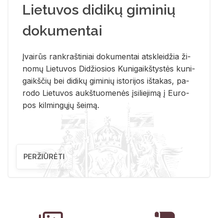
Lietuvos didikų giminių
dokumentai
Įvai­rūs rank­raš­ti­niai do­ku­men­tai at­sklei­džia ži­
no­mų Lie­tu­vos Di­džio­sios Ku­ni­gaikš­tys­tės ku­ni­
gaikš­čių bei di­di­kų gi­mi­nių is­to­ri­jos iš­ta­kas, pa­
ro­do Lie­tu­vos aukš­tuo­me­nės įsi­lie­ji­mą į Eu­ro­
pos kil­min­gų­jų šei­mą.
PERŽIŪRĖTI