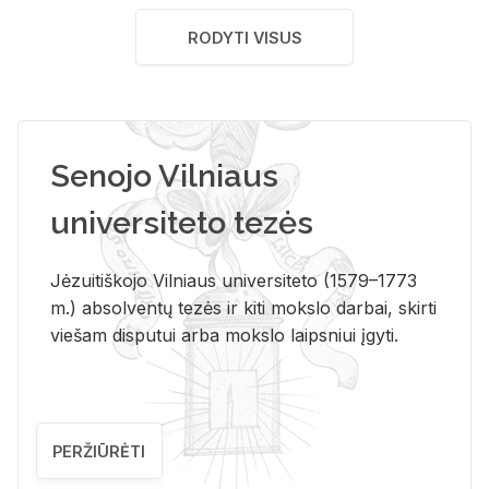
RODYTI VISUS
Senojo Vilniaus
universiteto tezės
Jėzuitiškojo Vilniaus universiteto (1579–1773
m.) absolventų tezės ir kiti mokslo darbai, skirti
viešam disputui arba mokslo laipsniui įgyti.
PERŽIŪRĖTI