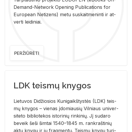
De­mand-Ne­twork Ope­ning Pub­li­ca­tions for
Eu­ro­pe­an Ne­ti­zens) metu su­skait­me­nin­ti ir at­
ver­ti lei­di­niai.
PERŽIŪRĖTI
LDK teismų knygos
Lie­tu­vos Di­džio­sios Ku­ni­gaikš­tys­tės (LDK) teis­
mų kny­gos – vie­nas įdo­miau­sių Vil­niaus uni­ver­
si­te­to bi­b­lio­te­kos is­to­ri­nių rin­ki­nių. Jį su­da­ro
be­veik šeši šim­tai 1540–1845 m. rank­raš­ti­nių
aktų kny­gų ir jų frag­men­tų. Teis­mų kny­gų tu­ri­