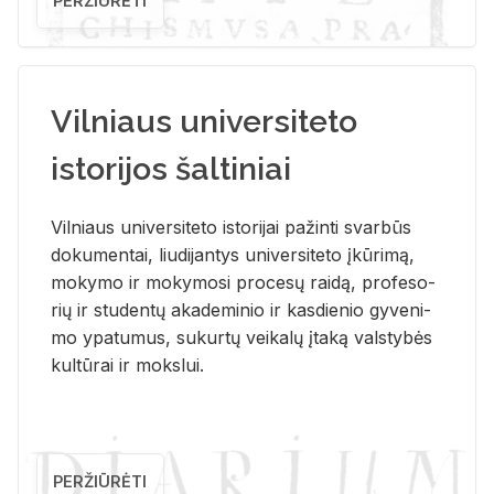
PERŽIŪRĖTI
Vilniaus universiteto
istorijos šaltiniai
Vil­niaus uni­ver­si­te­to is­to­ri­jai pa­žin­ti svar­būs
do­ku­men­tai, liu­di­jan­tys uni­ver­si­te­to įkū­ri­mą,
mo­ky­mo ir mo­ky­mo­si pro­ce­sų rai­dą, pro­fe­so­
rių ir stu­den­tų aka­de­mi­nio ir kas­die­nio gy­ve­ni­
mo ypa­tu­mus, su­kur­tų vei­ka­lų įta­ką vals­ty­bės
kul­tū­rai ir moks­lui.
PERŽIŪRĖTI