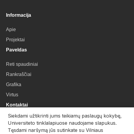
Informacija
Apie
Projektai
Paveldas
Reti spaudiniai
Rankraščiai
Grafika
Virtus
Kontaktai
Siekdami užtikrinti jums teikiamų paslaugų kokybę,
VU Biblioteka
Universiteto tinklalapiuose naudojame slapukus.
Universiteto g. 3, LT-01122, Vilnius
Tęsdami naršymą jūs sutinkate su Vilniaus