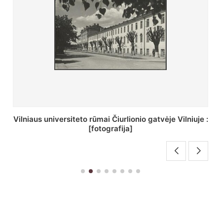
St. Batoro universiteto J. Pilsudskio kolegija :
[fotografija]