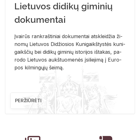
Lietuvos didikų giminių
dokumentai
Įvai­rūs rank­raš­ti­niai do­ku­men­tai at­sklei­džia ži­
no­mų Lie­tu­vos Di­džio­sios Ku­ni­gaikš­tys­tės ku­ni­
gaikš­čių bei di­di­kų gi­mi­nių is­to­ri­jos iš­ta­kas, pa­
ro­do Lie­tu­vos aukš­tuo­me­nės įsi­lie­ji­mą į Eu­ro­
pos kil­min­gų­jų šei­mą.
PERŽIŪRĖTI