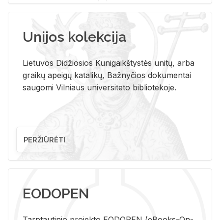
Unijos kolekcija
Lietuvos Didžiosios Kunigaikštystės unitų, arba
graikų apeigų katalikų, Bažnyčios dokumentai
saugomi Vilniaus universiteto bibliotekoje.
PERŽIŪRĖTI
EODOPEN
Tarp­tau­ti­nio pro­jek­to EO­DO­PEN (eBo­oks-On-