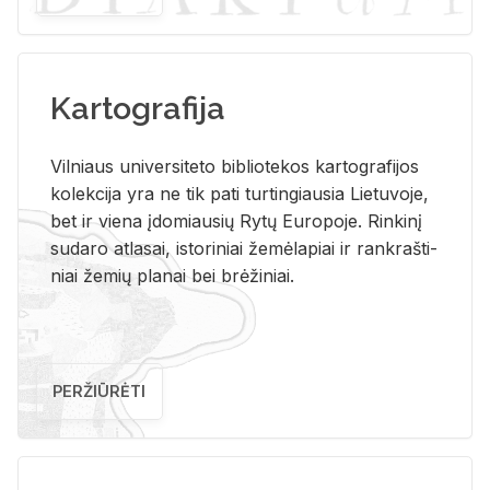
Kartografija
Vil­niaus uni­ver­si­te­to bi­b­lio­te­kos kar­to­gra­fi­jos
ko­lek­ci­ja yra ne tik pati tur­tin­giau­sia Lie­tu­vo­je,
bet ir vie­na įdo­miau­sių Rytų Eu­ro­po­je. Rin­ki­nį
su­da­ro at­la­sai, is­to­ri­niai že­mė­la­piai ir rank­raš­ti­
niai že­mių pla­nai bei brė­ži­niai.
PERŽIŪRĖTI