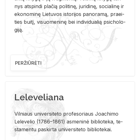
nys at­spin­di pla­čią po­li­ti­nę, ju­ri­di­nę, so­cia­li­nę ir
eko­no­mi­nę Lie­tu­vos is­to­ri­jos pa­no­ra­mą, pra­ei­
ties bui­tį, vi­suo­me­ni­nę bei in­di­vi­dua­lią psi­cho­lo­
gi­ją.
PERŽIŪRĖTI
Leleveliana
Vil­niaus uni­ver­si­te­to pro­fe­so­riaus Jo­a­chi­mo
Le­le­ve­lio (1786–1861) as­me­ni­nė bi­b­lio­te­ka, te­
sta­men­tu pa­skir­ta uni­ver­si­te­to bi­b­lio­te­kai.