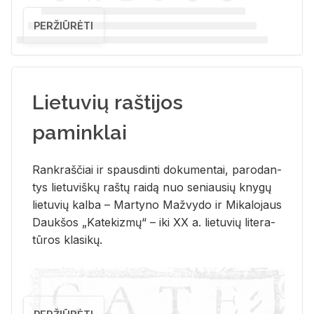
PERŽIŪRĖTI
Lietuvių raštijos
paminklai
Rank­raš­čiai ir spaus­din­ti do­ku­men­tai, pa­ro­dan­
tys lie­tu­viš­kų raš­tų rai­dą nuo se­niau­sių kny­gų
lie­tu­vių kal­ba – Mar­ty­no Ma­žvy­do ir Mi­ka­lo­jaus
Dauk­šos „Ka­te­kiz­mų“ – iki XX a. lie­tu­vių li­te­ra­
tū­ros kla­si­kų.