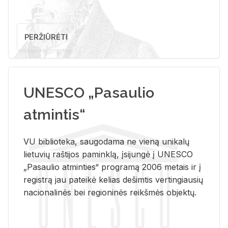
PERŽIŪRĖTI
UNESCO „Pasaulio
atmintis“
VU biblioteka, saugodama ne vieną unikalų
lietuvių raštijos paminklą, įsijungė į UNESCO
„Pasaulio atminties“ programą 2006 metais ir į
registrą jau pateikė kelias dešimtis vertingiausių
nacionalinės bei regioninės reikšmės objektų.