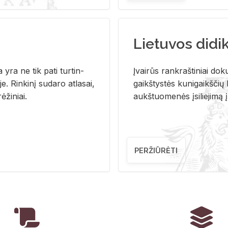
Lietuvos didi
i­ja yra ne tik pati tur­tin­
Įvai­rūs rank­raš­ti­niai do­k
. Rin­ki­nį su­da­ro at­la­sai,
gaikš­tys­tės ku­ni­gaikš­čių b
ė­ži­niai.
aukš­tuo­me­nės įsi­lie­ji­mą 
PERŽIŪRĖTI