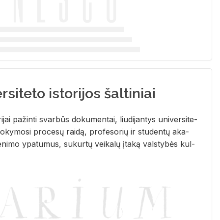
siteto istorijos šaltiniai
­ri­jai pa­žin­ti svar­būs do­ku­men­tai, liu­di­jan­tys uni­ver­si­te­
­ky­mo­si pro­ce­sų rai­dą, pro­fe­so­rių ir stu­den­tų aka­
e­ni­mo ypa­tu­mus, su­kur­tų vei­ka­lų įta­ką vals­ty­bės kul­