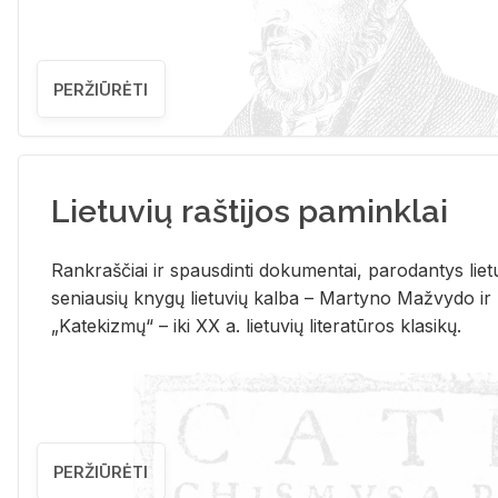
PERŽIŪRĖTI
Lietuvių raštijos paminklai
Rank­raš­čiai ir spaus­din­ti do­ku­men­tai, pa­ro­dan­tys lie­t
se­niau­sių kny­gų lie­tu­vių kal­ba – Mar­ty­no Ma­žvy­do ir
„Ka­te­kiz­mų“ – iki XX a. lie­tu­vių li­te­ra­tū­ros kla­si­kų.
PERŽIŪRĖTI