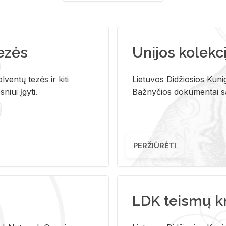
tezės
Unijos kolekci
ventų tezės ir kiti
Lietuvos Didžiosios Kunig
niui įgyti.
Bažnyčios dokumentai sau
PERŽIŪRĖTI
LDK teismų k