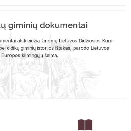
kų giminių dokumentai
u­men­tai at­sklei­džia ži­no­mų Lie­tu­vos Di­džio­sios Ku­ni­
ei di­di­kų gi­mi­nių is­to­ri­jos iš­ta­kas, pa­ro­do Lie­tu­vos
į Eu­ro­pos kil­min­gų­jų šei­mą.