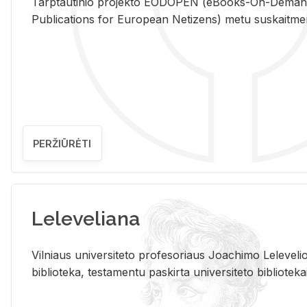
Tarp­tau­ti­nio pro­jek­to EO­DO­PEN (eBo­oks-On-De­m
Pub­li­ca­tions for Eu­ro­pe­an Ne­ti­zens) metu su­skait­me­nin­t
PERŽIŪRĖTI
Leleveliana
Vil­niaus uni­ver­si­te­to pro­fe­so­riaus Jo­a­chi­mo Le­le­ve
bi­b­lio­te­ka, te­sta­men­tu pa­skir­ta uni­ver­si­te­to bi­b­lio­te­ka