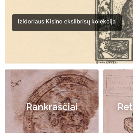
Rankraščiai
Ret