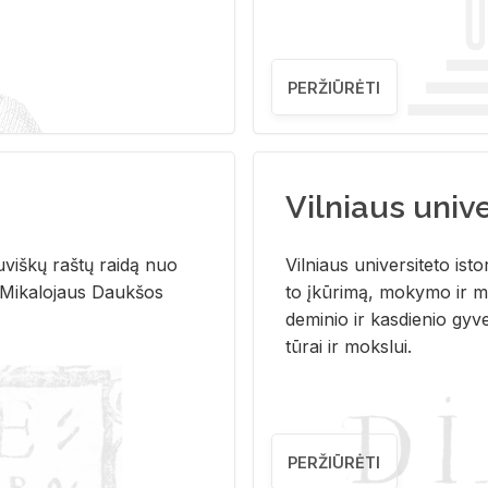
PERŽIŪRĖTI
Vilniaus univer
u­viš­kų raš­tų rai­dą nuo
Vil­niaus uni­ver­si­te­to is­to
 Mi­ka­lo­jaus Dauk­šos
to įkū­ri­mą, mo­ky­mo ir mo
de­mi­nio ir kas­die­nio gy­v
tū­rai ir moks­lui.
PERŽIŪRĖTI