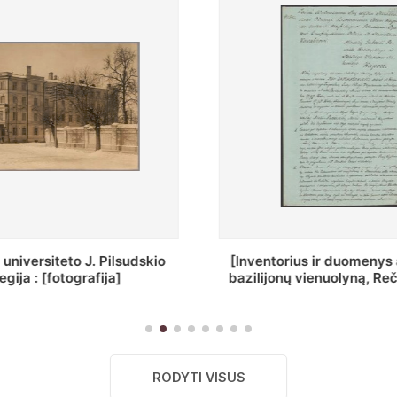
ius ir duomenys apie Selcų
„Wiadomośc Połockiey 
 vienuolyną, Rečycos pav.]
Dyecezyi..."
RODYTI VISUS