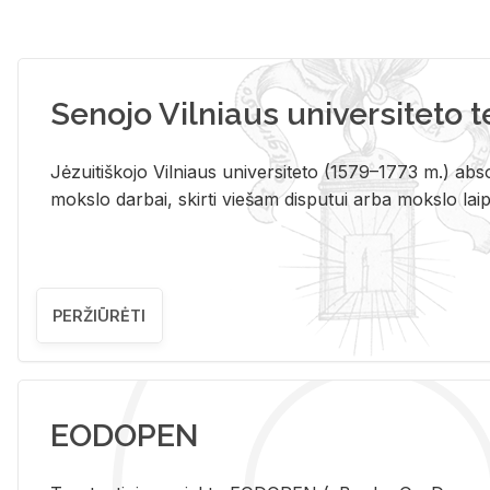
Senojo Vilniaus universiteto 
Jėzuitiškojo Vilniaus universiteto (1579–1773 m.) absol
mokslo darbai, skirti viešam disputui arba mokslo laips
PERŽIŪRĖTI
EODOPEN