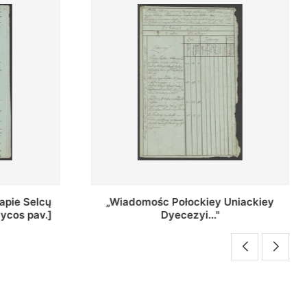
Uniackiey
Regestr Parochow Dekanatu
Brzeskiego