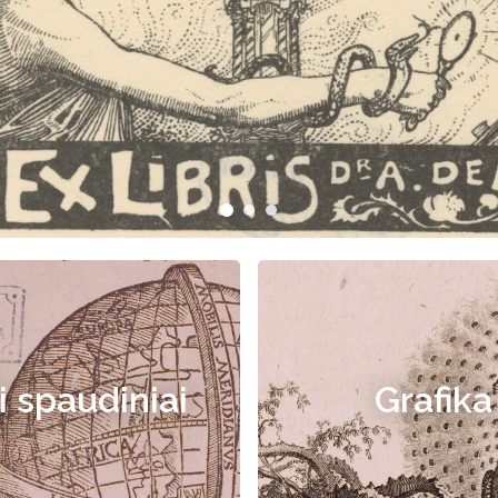
i spaudiniai
Grafika