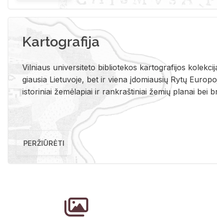
Kartografija
Vil­niaus uni­ver­si­te­to bi­b­lio­te­kos kar­to­gra­fi­jos ko­lek­c
giau­sia Lie­tu­vo­je, bet ir vie­na įdo­miau­sių Rytų Eu­ro­po­je
is­to­ri­niai že­mė­la­piai ir rank­raš­ti­niai že­mių pla­nai bei br
PERŽIŪRĖTI