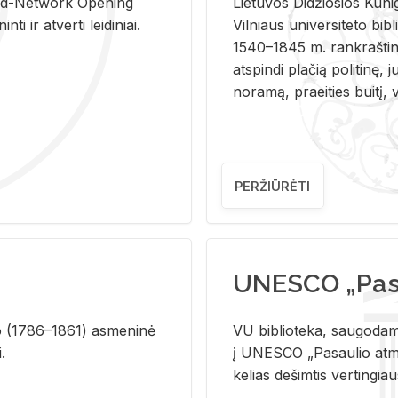
and-Ne­twork Ope­ning
Lie­tu­vos Di­džio­sios Ku­n
i ir at­ver­ti lei­di­niai.
Vil­niaus uni­ver­si­te­to bi­b­
1540–1845 m. rank­raš­ti­ni
at­spin­di pla­čią po­li­ti­nę, j
no­ra­mą, pra­ei­ties bui­tį, vi
PERŽIŪRĖTI
UNESCO „Pasa
­lio (1786–1861) as­me­ni­nė
VU biblioteka, saugodama 
i.
į UNESCO „Pasaulio atmin
kelias dešimtis vertingia