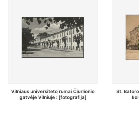
St. Batoro universiteto J. Pilsudskio
[Inventor
kolegija : [fotografija]
bazilijonų