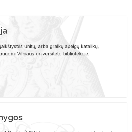
ja
aikštystės unitų, arba graikų apeigų katalikų,
gomi Vilniaus universiteto bibliotekoje.
nygos