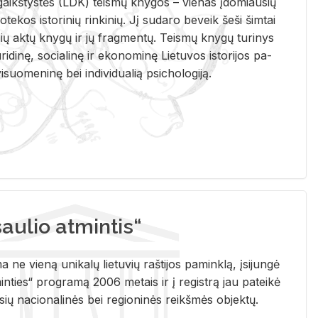
i­gaikš­tys­tės (LDK) teis­mų kny­gos – vie­nas įdo­miau­sių
lio­te­kos is­to­ri­nių rin­ki­nių. Jį su­da­ro be­veik šeši šim­tai
ų aktų kny­gų ir jų frag­men­tų. Teis­mų kny­gų tu­ri­nys
u­ri­di­nę, so­cia­li­nę ir eko­no­mi­nę Lie­tu­vos is­to­ri­jos pa­
­suo­me­ni­nę bei in­di­vi­dua­lią psi­cho­lo­gi­ją.
ulio atmintis“
ne vieną unikalų lietuvių raštijos paminklą, įsijungė
ties“ programą 2006 metais ir į registrą jau pateikė
usių nacionalinės bei regioninės reikšmės objektų.