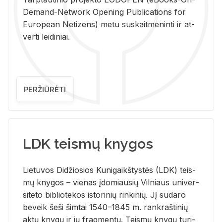
De­mand-Ne­twork Ope­ning Pub­li­ca­tions for
Eu­ro­pe­an Ne­ti­zens) metu su­skait­me­nin­ti ir at­
ver­ti lei­di­niai.
PERŽIŪRĖTI
LDK teismų knygos
Lie­tu­vos Di­džio­sios Ku­ni­gaikš­tys­tės (LDK) teis­
mų kny­gos – vie­nas įdo­miau­sių Vil­niaus uni­ver­
si­te­to bi­b­lio­te­kos is­to­ri­nių rin­ki­nių. Jį su­da­ro
be­veik šeši šim­tai 1540–1845 m. rank­raš­ti­nių
aktų kny­gų ir jų frag­men­tų. Teis­mų kny­gų tu­ri­