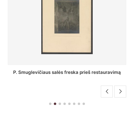
Stepono Batoro universiteto bibliotekos Profesorių
skaitykla