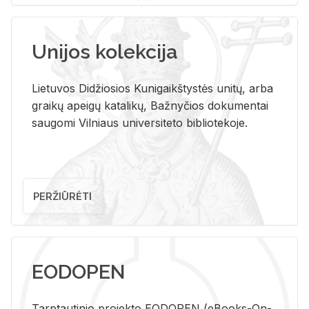
Unijos kolekcija
Lietuvos Didžiosios Kunigaikštystės unitų, arba
graikų apeigų katalikų, Bažnyčios dokumentai
saugomi Vilniaus universiteto bibliotekoje.
PERŽIŪRĖTI
EODOPEN
Tarp­tau­ti­nio pro­jek­to EO­DO­PEN (eBo­oks-On-