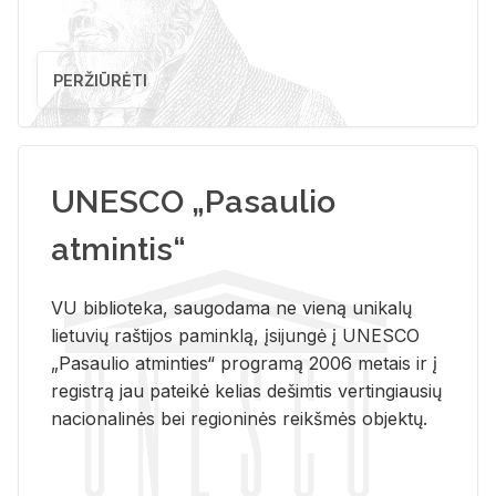
PERŽIŪRĖTI
UNESCO „Pasaulio
atmintis“
VU biblioteka, saugodama ne vieną unikalų
lietuvių raštijos paminklą, įsijungė į UNESCO
„Pasaulio atminties“ programą 2006 metais ir į
registrą jau pateikė kelias dešimtis vertingiausių
nacionalinės bei regioninės reikšmės objektų.