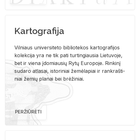
Kartografija
Vil­niaus uni­ver­si­te­to bi­b­lio­te­kos kar­to­gra­fi­jos
ko­lek­ci­ja yra ne tik pati tur­tin­giau­sia Lie­tu­vo­je,
bet ir vie­na įdo­miau­sių Rytų Eu­ro­po­je. Rin­ki­nį
su­da­ro at­la­sai, is­to­ri­niai že­mė­la­piai ir rank­raš­ti­
niai že­mių pla­nai bei brė­ži­niai.
PERŽIŪRĖTI