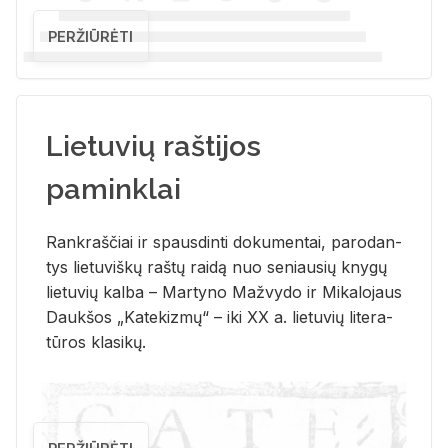
PERŽIŪRĖTI
Lietuvių raštijos
paminklai
Rank­raš­čiai ir spaus­din­ti do­ku­men­tai, pa­ro­dan­
tys lie­tu­viš­kų raš­tų rai­dą nuo se­niau­sių kny­gų
lie­tu­vių kal­ba – Mar­ty­no Ma­žvy­do ir Mi­ka­lo­jaus
Dauk­šos „Ka­te­kiz­mų“ – iki XX a. lie­tu­vių li­te­ra­
tū­ros kla­si­kų.