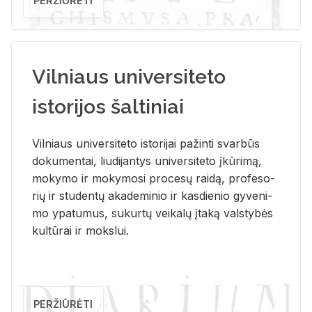
PERŽIŪRĖTI
Vilniaus universiteto
istorijos šaltiniai
Vil­niaus uni­ver­si­te­to is­to­ri­jai pa­žin­ti svar­būs
do­ku­men­tai, liu­di­jan­tys uni­ver­si­te­to įkū­ri­mą,
mo­ky­mo ir mo­ky­mo­si pro­ce­sų rai­dą, pro­fe­so­
rių ir stu­den­tų aka­de­mi­nio ir kas­die­nio gy­ve­ni­
mo ypa­tu­mus, su­kur­tų vei­ka­lų įta­ką vals­ty­bės
kul­tū­rai ir moks­lui.
PERŽIŪRĖTI