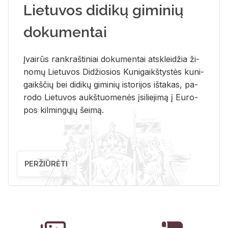
Lietuvos didikų giminių
dokumentai
Įvai­rūs rank­raš­ti­niai do­ku­men­tai at­sklei­džia ži­
no­mų Lie­tu­vos Di­džio­sios Ku­ni­gaikš­tys­tės ku­ni­
gaikš­čių bei di­di­kų gi­mi­nių is­to­ri­jos iš­ta­kas, pa­
ro­do Lie­tu­vos aukš­tuo­me­nės įsi­lie­ji­mą į Eu­ro­
pos kil­min­gų­jų šei­mą.
PERŽIŪRĖTI