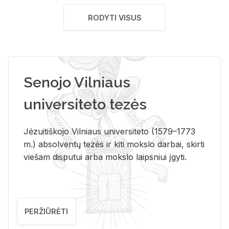
RODYTI VISUS
Senojo Vilniaus
universiteto tezės
Jėzuitiškojo Vilniaus universiteto (1579–1773
m.) absolventų tezės ir kiti mokslo darbai, skirti
viešam disputui arba mokslo laipsniui įgyti.
PERŽIŪRĖTI