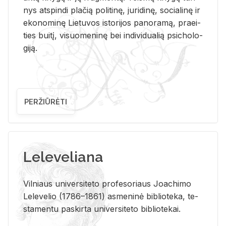
nys at­spin­di pla­čią po­li­ti­nę, ju­ri­di­nę, so­cia­li­nę ir
eko­no­mi­nę Lie­tu­vos is­to­ri­jos pa­no­ra­mą, pra­ei­
ties bui­tį, vi­suo­me­ni­nę bei in­di­vi­dua­lią psi­cho­lo­
gi­ją.
PERŽIŪRĖTI
Leleveliana
Vil­niaus uni­ver­si­te­to pro­fe­so­riaus Jo­a­chi­mo
Le­le­ve­lio (1786–1861) as­me­ni­nė bi­b­lio­te­ka, te­
sta­men­tu pa­skir­ta uni­ver­si­te­to bi­b­lio­te­kai.