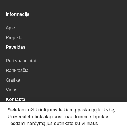
Informacija
Apie
Projektai
Paveldas
Reti spaudiniai
Rankraščiai
Grafika
Virtus
Kontaktai
Siekdami užtikrinti jums teikiamų paslaugų kokybę,
VU Biblioteka
Universiteto tinklalapiuose naudojame slapukus.
Universiteto g. 3, LT-01122, Vilnius
Tęsdami naršymą jūs sutinkate su Vilniaus