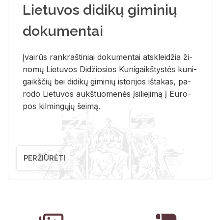
Lietuvos didikų giminių
dokumentai
Įvai­rūs rank­raš­ti­niai do­ku­men­tai at­sklei­džia ži­
no­mų Lie­tu­vos Di­džio­sios Ku­ni­gaikš­tys­tės ku­ni­
gaikš­čių bei di­di­kų gi­mi­nių is­to­ri­jos iš­ta­kas, pa­
ro­do Lie­tu­vos aukš­tuo­me­nės įsi­lie­ji­mą į Eu­ro­
pos kil­min­gų­jų šei­mą.
PERŽIŪRĖTI