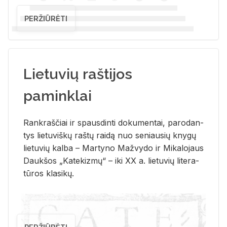
PERŽIŪRĖTI
Lietuvių raštijos
paminklai
Rank­raš­čiai ir spaus­din­ti do­ku­men­tai, pa­ro­dan­
tys lie­tu­viš­kų raš­tų rai­dą nuo se­niau­sių kny­gų
lie­tu­vių kal­ba – Mar­ty­no Ma­žvy­do ir Mi­ka­lo­jaus
Dauk­šos „Ka­te­kiz­mų“ – iki XX a. lie­tu­vių li­te­ra­
tū­ros kla­si­kų.