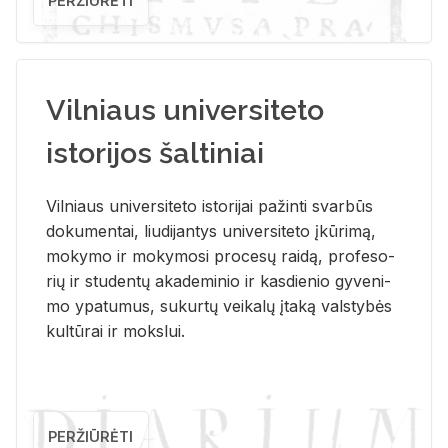
PERŽIŪRĖTI
Vilniaus universiteto
istorijos šaltiniai
Vil­niaus uni­ver­si­te­to is­to­ri­jai pa­žin­ti svar­būs
do­ku­men­tai, liu­di­jan­tys uni­ver­si­te­to įkū­ri­mą,
mo­ky­mo ir mo­ky­mo­si pro­ce­sų rai­dą, pro­fe­so­
rių ir stu­den­tų aka­de­mi­nio ir kas­die­nio gy­ve­ni­
mo ypa­tu­mus, su­kur­tų vei­ka­lų įta­ką vals­ty­bės
kul­tū­rai ir moks­lui.
PERŽIŪRĖTI