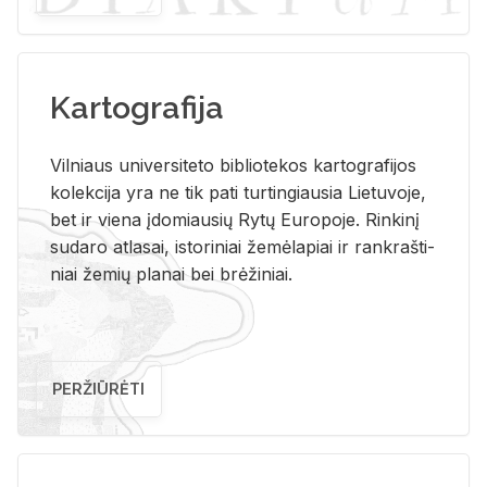
Kartografija
Vil­niaus uni­ver­si­te­to bi­b­lio­te­kos kar­to­gra­fi­jos
ko­lek­ci­ja yra ne tik pati tur­tin­giau­sia Lie­tu­vo­je,
bet ir vie­na įdo­miau­sių Rytų Eu­ro­po­je. Rin­ki­nį
su­da­ro at­la­sai, is­to­ri­niai že­mė­la­piai ir rank­raš­ti­
niai že­mių pla­nai bei brė­ži­niai.
PERŽIŪRĖTI