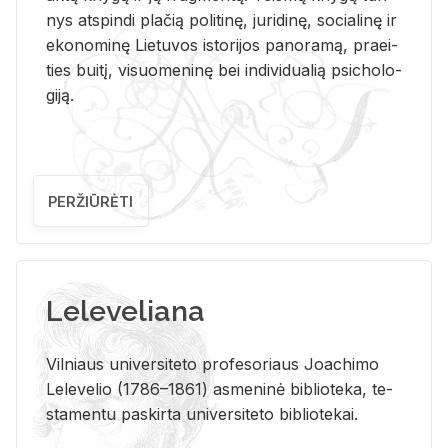
nys at­spin­di pla­čią po­li­ti­nę, ju­ri­di­nę, so­cia­li­nę ir
eko­no­mi­nę Lie­tu­vos is­to­ri­jos pa­no­ra­mą, pra­ei­
ties bui­tį, vi­suo­me­ni­nę bei in­di­vi­dua­lią psi­cho­lo­
gi­ją.
PERŽIŪRĖTI
Leleveliana
Vil­niaus uni­ver­si­te­to pro­fe­so­riaus Jo­a­chi­mo
Le­le­ve­lio (1786–1861) as­me­ni­nė bi­b­lio­te­ka, te­
sta­men­tu pa­skir­ta uni­ver­si­te­to bi­b­lio­te­kai.