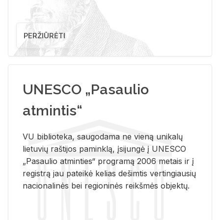
PERŽIŪRĖTI
UNESCO „Pasaulio
atmintis“
VU biblioteka, saugodama ne vieną unikalų
lietuvių raštijos paminklą, įsijungė į UNESCO
„Pasaulio atminties“ programą 2006 metais ir į
registrą jau pateikė kelias dešimtis vertingiausių
nacionalinės bei regioninės reikšmės objektų.