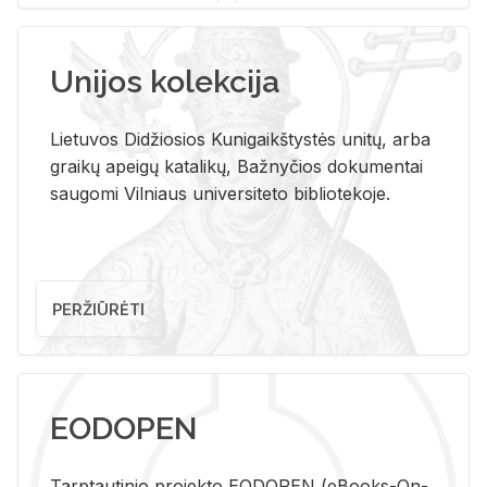
Unijos kolekcija
Lietuvos Didžiosios Kunigaikštystės unitų, arba
graikų apeigų katalikų, Bažnyčios dokumentai
saugomi Vilniaus universiteto bibliotekoje.
PERŽIŪRĖTI
EODOPEN
Tarp­tau­ti­nio pro­jek­to EO­DO­PEN (eBo­oks-On-