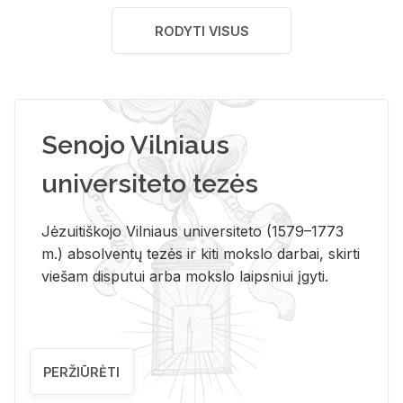
RODYTI VISUS
Senojo Vilniaus
universiteto tezės
Jėzuitiškojo Vilniaus universiteto (1579–1773
m.) absolventų tezės ir kiti mokslo darbai, skirti
viešam disputui arba mokslo laipsniui įgyti.
PERŽIŪRĖTI