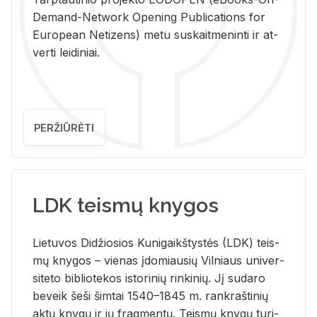
De­mand-Ne­twork Ope­ning Pub­li­ca­tions for
Eu­ro­pe­an Ne­ti­zens) metu su­skait­me­nin­ti ir at­
ver­ti lei­di­niai.
PERŽIŪRĖTI
LDK teismų knygos
Lie­tu­vos Di­džio­sios Ku­ni­gaikš­tys­tės (LDK) teis­
mų kny­gos – vie­nas įdo­miau­sių Vil­niaus uni­ver­
si­te­to bi­b­lio­te­kos is­to­ri­nių rin­ki­nių. Jį su­da­ro
be­veik šeši šim­tai 1540–1845 m. rank­raš­ti­nių
aktų kny­gų ir jų frag­men­tų. Teis­mų kny­gų tu­ri­