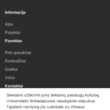
Informacija
Apie
Projektai
Paveldas
Reti spaudiniai
Rankraščiai
Grafika
Virtus
Kontaktai
Siekdami užtikrinti jums teikiamų paslaugų kokybę,
VU Biblioteka
Universiteto tinklalapiuose naudojame slapukus.
Universiteto g. 3, LT-01122, Vilnius
Tęsdami naršymą jūs sutinkate su Vilniaus