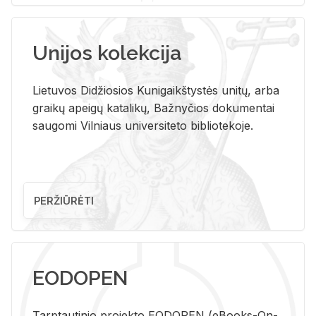
Unijos kolekcija
Lietuvos Didžiosios Kunigaikštystės unitų, arba
graikų apeigų katalikų, Bažnyčios dokumentai
saugomi Vilniaus universiteto bibliotekoje.
PERŽIŪRĖTI
EODOPEN
Tarp­tau­ti­nio pro­jek­to EO­DO­PEN (eBo­oks-On-