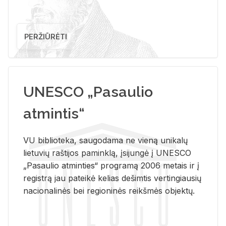
PERŽIŪRĖTI
UNESCO „Pasaulio
atmintis“
VU biblioteka, saugodama ne vieną unikalų
lietuvių raštijos paminklą, įsijungė į UNESCO
„Pasaulio atminties“ programą 2006 metais ir į
registrą jau pateikė kelias dešimtis vertingiausių
nacionalinės bei regioninės reikšmės objektų.