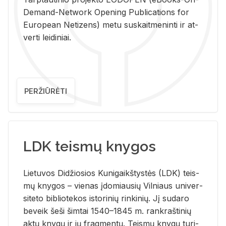
De­mand-Ne­twork Ope­ning Pub­li­ca­tions for
Eu­ro­pe­an Ne­ti­zens) metu su­skait­me­nin­ti ir at­
ver­ti lei­di­niai.
PERŽIŪRĖTI
LDK teismų knygos
Lie­tu­vos Di­džio­sios Ku­ni­gaikš­tys­tės (LDK) teis­
mų kny­gos – vie­nas įdo­miau­sių Vil­niaus uni­ver­
si­te­to bi­b­lio­te­kos is­to­ri­nių rin­ki­nių. Jį su­da­ro
be­veik šeši šim­tai 1540–1845 m. rank­raš­ti­nių
aktų kny­gų ir jų frag­men­tų. Teis­mų kny­gų tu­ri­