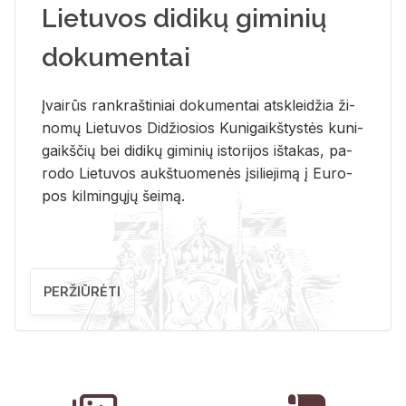
Lietuvos didikų giminių
dokumentai
Įvai­rūs rank­raš­ti­niai do­ku­men­tai at­sklei­džia ži­
no­mų Lie­tu­vos Di­džio­sios Ku­ni­gaikš­tys­tės ku­ni­
gaikš­čių bei di­di­kų gi­mi­nių is­to­ri­jos iš­ta­kas, pa­
ro­do Lie­tu­vos aukš­tuo­me­nės įsi­lie­ji­mą į Eu­ro­
pos kil­min­gų­jų šei­mą.
PERŽIŪRĖTI