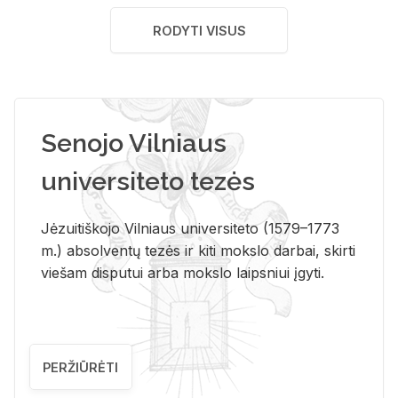
RODYTI VISUS
Senojo Vilniaus
universiteto tezės
Jėzuitiškojo Vilniaus universiteto (1579–1773
m.) absolventų tezės ir kiti mokslo darbai, skirti
viešam disputui arba mokslo laipsniui įgyti.
PERŽIŪRĖTI