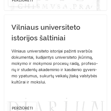
PERŽIŪRĖTI
Vilniaus universiteto
istorijos šaltiniai
Vil­niaus uni­ver­si­te­to is­to­ri­jai pa­žin­ti svar­būs
do­ku­men­tai, liu­di­jan­tys uni­ver­si­te­to įkū­ri­mą,
mo­ky­mo ir mo­ky­mo­si pro­ce­sų rai­dą, pro­fe­so­
rių ir stu­den­tų aka­de­mi­nio ir kas­die­nio gy­ve­ni­
mo ypa­tu­mus, su­kur­tų vei­ka­lų įta­ką vals­ty­bės
kul­tū­rai ir moks­lui.
PERŽIŪRĖTI