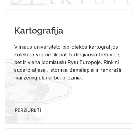
Kartografija
Vil­niaus uni­ver­si­te­to bi­b­lio­te­kos kar­to­gra­fi­jos
ko­lek­ci­ja yra ne tik pati tur­tin­giau­sia Lie­tu­vo­je,
bet ir vie­na įdo­miau­sių Rytų Eu­ro­po­je. Rin­ki­nį
su­da­ro at­la­sai, is­to­ri­niai že­mė­la­piai ir rank­raš­ti­
niai že­mių pla­nai bei brė­ži­niai.
PERŽIŪRĖTI