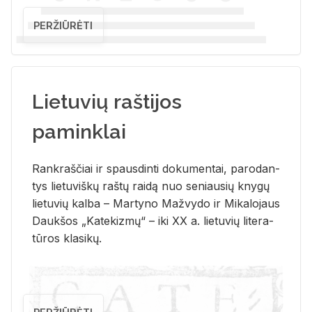
PERŽIŪRĖTI
Lietuvių raštijos
paminklai
Rank­raš­čiai ir spaus­din­ti do­ku­men­tai, pa­ro­dan­
tys lie­tu­viš­kų raš­tų rai­dą nuo se­niau­sių kny­gų
lie­tu­vių kal­ba – Mar­ty­no Ma­žvy­do ir Mi­ka­lo­jaus
Dauk­šos „Ka­te­kiz­mų“ – iki XX a. lie­tu­vių li­te­ra­
tū­ros kla­si­kų.