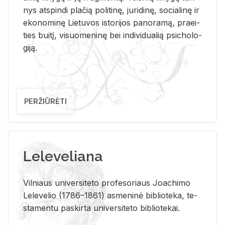
nys at­spin­di pla­čią po­li­ti­nę, ju­ri­di­nę, so­cia­li­nę ir
eko­no­mi­nę Lie­tu­vos is­to­ri­jos pa­no­ra­mą, pra­ei­
ties bui­tį, vi­suo­me­ni­nę bei in­di­vi­dua­lią psi­cho­lo­
gi­ją.
PERŽIŪRĖTI
Leleveliana
Vil­niaus uni­ver­si­te­to pro­fe­so­riaus Jo­a­chi­mo
Le­le­ve­lio (1786–1861) as­me­ni­nė bi­b­lio­te­ka, te­
sta­men­tu pa­skir­ta uni­ver­si­te­to bi­b­lio­te­kai.