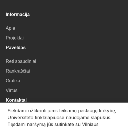
Informacija
Apie
Projektai
Paveldas
Reti spaudiniai
Rankraščiai
Grafika
Virtus
Kontaktai
Siekdami užtikrinti jums teikiamų paslaugų kokybę,
VU Biblioteka
Universiteto tinklalapiuose naudojame slapukus.
Universiteto g. 3, LT-01122, Vilnius
Tęsdami naršymą jūs sutinkate su Vilniaus