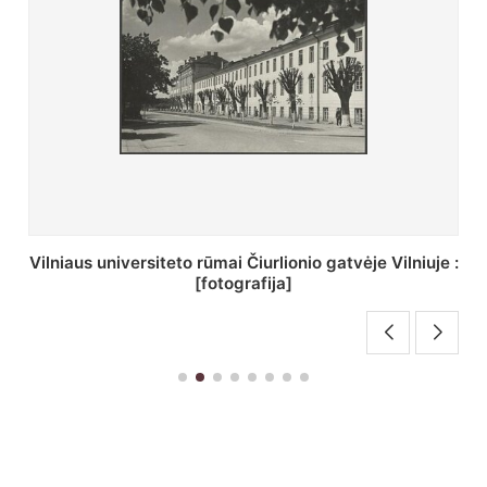
St. Batoro universiteto J. Pilsudskio kolegija :
[fotografija]