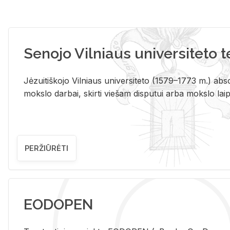
Senojo Vilniaus universiteto 
Jėzuitiškojo Vilniaus universiteto (1579–1773 m.) absol
mokslo darbai, skirti viešam disputui arba mokslo laips
PERŽIŪRĖTI
EODOPEN