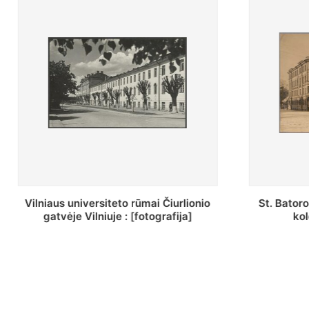
St. Batoro universiteto J. Pilsudskio
[Inventor
kolegija : [fotografija]
bazilijonų