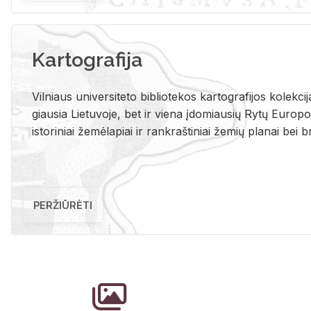
Kartografija
Vil­niaus uni­ver­si­te­to bi­b­lio­te­kos kar­to­gra­fi­jos ko­lek­c
giau­sia Lie­tu­vo­je, bet ir vie­na įdo­miau­sių Rytų Eu­ro­po­je
is­to­ri­niai že­mė­la­piai ir rank­raš­ti­niai že­mių pla­nai bei br
PERŽIŪRĖTI