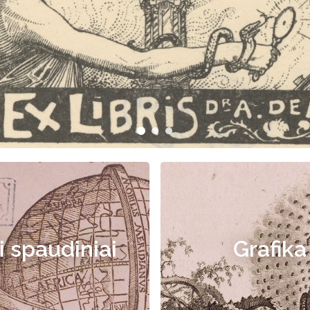
i spaudiniai
Grafika