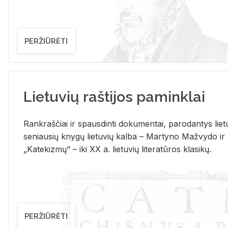
PERŽIŪRĖTI
Lietuvių raštijos paminklai
Rank­raš­čiai ir spaus­din­ti do­ku­men­tai, pa­ro­dan­tys lie­t
se­niau­sių kny­gų lie­tu­vių kal­ba – Mar­ty­no Ma­žvy­do ir
„Ka­te­kiz­mų“ – iki XX a. lie­tu­vių li­te­ra­tū­ros kla­si­kų.
PERŽIŪRĖTI