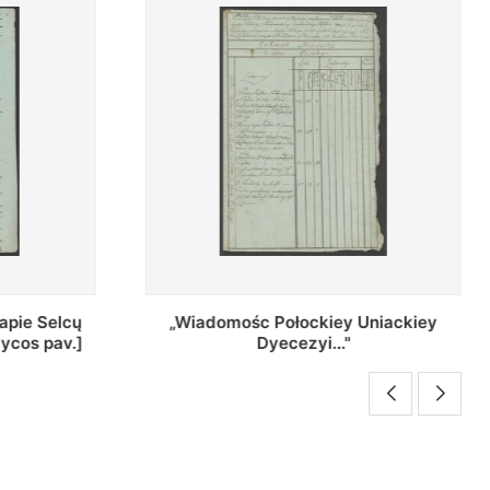
Uniackiey
Regestr Parochow Dekanatu
Brzeskiego