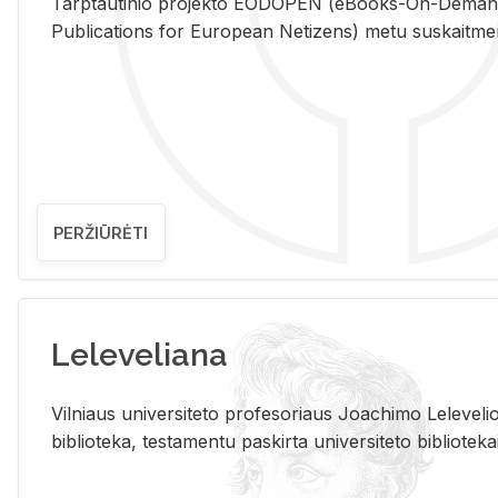
Tarp­tau­ti­nio pro­jek­to EO­DO­PEN (eBo­oks-On-De­m
Pub­li­ca­tions for Eu­ro­pe­an Ne­ti­zens) metu su­skait­me­nin­t
PERŽIŪRĖTI
Leleveliana
Vil­niaus uni­ver­si­te­to pro­fe­so­riaus Jo­a­chi­mo Le­le­ve
bi­b­lio­te­ka, te­sta­men­tu pa­skir­ta uni­ver­si­te­to bi­b­lio­te­ka