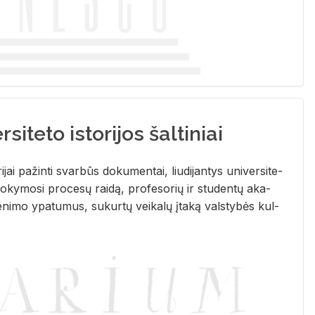
siteto istorijos šaltiniai
­ri­jai pa­žin­ti svar­būs do­ku­men­tai, liu­di­jan­tys uni­ver­si­te­
­ky­mo­si pro­ce­sų rai­dą, pro­fe­so­rių ir stu­den­tų aka­
e­ni­mo ypa­tu­mus, su­kur­tų vei­ka­lų įta­ką vals­ty­bės kul­