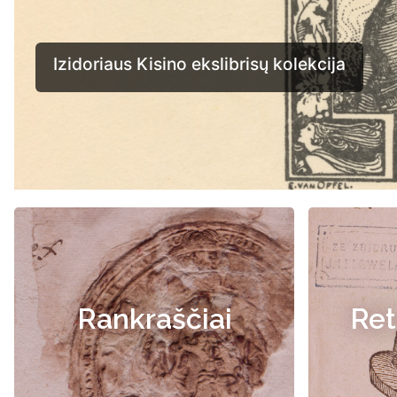
Rankraščiai
Ret