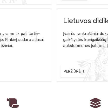
Lietuvos didi
i­ja yra ne tik pati tur­tin­
Įvai­rūs rank­raš­ti­niai do­k
. Rin­ki­nį su­da­ro at­la­sai,
gaikš­tys­tės ku­ni­gaikš­čių b
ė­ži­niai.
aukš­tuo­me­nės įsi­lie­ji­mą 
PERŽIŪRĖTI