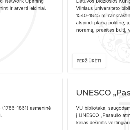
and-Ne­twork Ope­ning
Lie­tu­vos Di­džio­sios Ku­n
i ir at­ver­ti lei­di­niai.
Vil­niaus uni­ver­si­te­to bi­b­
1540–1845 m. rank­raš­ti­ni
at­spin­di pla­čią po­li­ti­nę, j
no­ra­mą, pra­ei­ties bui­tį, vi
PERŽIŪRĖTI
UNESCO „Pasa
­lio (1786–1861) as­me­ni­nė
VU biblioteka, saugodama 
i.
į UNESCO „Pasaulio atmin
kelias dešimtis vertingia