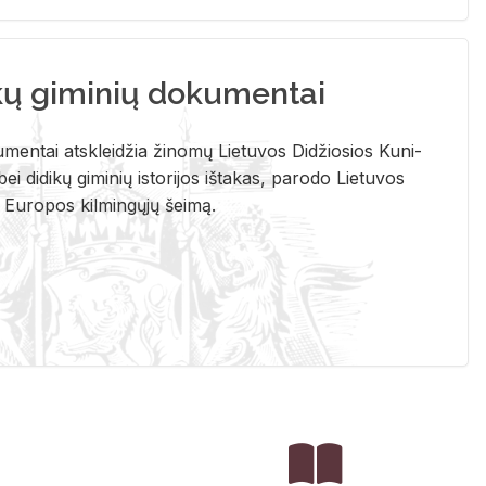
kų giminių dokumentai
u­men­tai at­sklei­džia ži­no­mų Lie­tu­vos Di­džio­sios Ku­ni­
ei di­di­kų gi­mi­nių is­to­ri­jos iš­ta­kas, pa­ro­do Lie­tu­vos
į Eu­ro­pos kil­min­gų­jų šei­mą.