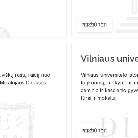
PERŽIŪRĖTI
Vilniaus univer
u­viš­kų raš­tų rai­dą nuo
Vil­niaus uni­ver­si­te­to is­to
 Mi­ka­lo­jaus Dauk­šos
to įkū­ri­mą, mo­ky­mo ir mo
de­mi­nio ir kas­die­nio gy­v
tū­rai ir moks­lui.
PERŽIŪRĖTI