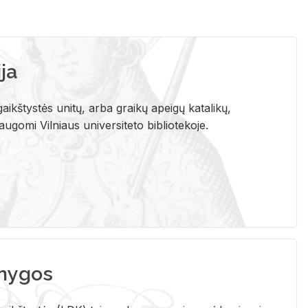
ja
aikštystės unitų, arba graikų apeigų katalikų,
gomi Vilniaus universiteto bibliotekoje.
nygos