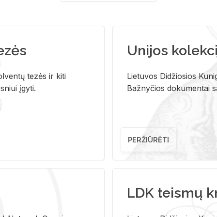
tezės
Unijos kolekci
ventų tezės ir kiti
Lietuvos Didžiosios Kunig
niui įgyti.
Bažnyčios dokumentai sau
PERŽIŪRĖTI
LDK teismų k