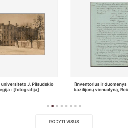
ius ir duomenys apie Selcų
„Wiadomośc Połockiey 
 vienuolyną, Rečycos pav.]
Dyecezyi..."
RODYTI VISUS