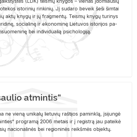
i­gaikš­tys­tės (LDK) teis­mų kny­gos – vie­nas įdo­miau­sių
lio­te­kos is­to­ri­nių rin­ki­nių. Jį su­da­ro be­veik šeši šim­tai
ų aktų kny­gų ir jų frag­men­tų. Teis­mų kny­gų tu­ri­nys
u­ri­di­nę, so­cia­li­nę ir eko­no­mi­nę Lie­tu­vos is­to­ri­jos pa­
­suo­me­ni­nę bei in­di­vi­dua­lią psi­cho­lo­gi­ją.
ulio atmintis“
ne vieną unikalų lietuvių raštijos paminklą, įsijungė
ties“ programą 2006 metais ir į registrą jau pateikė
usių nacionalinės bei regioninės reikšmės objektų.